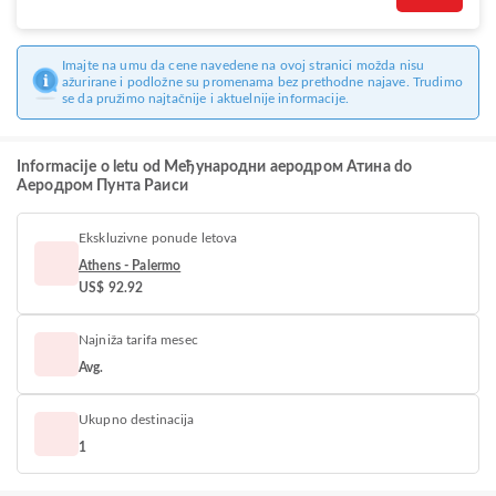
Imajte na umu da cene navedene na ovoj stranici možda nisu
ažurirane i podložne su promenama bez prethodne najave. Trudimo
se da pružimo najtačnije i aktuelnije informacije.
Informacije o letu od Међународни аеродром Атина do
Аеродром Пунта Раиси
Ekskluzivne ponude letova
Athens - Palermo
US$ 92.92
Najniža tarifa mesec
Avg.
Ukupno destinacija
1