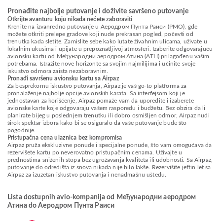
Pronađite najbolje putovanje i doživite savršeno putovanje
Otkrijte avanturu koju nikada nećete zaboraviti
Krenite na izvanredno putovanje u Аеродром Пунта Раиси (PMO), gde
možete otkriti prelepe gradove koji nude prekrasan pogled, počevši od
trenutka kada sletite. Zamislite sebe kako lutate živahnim ulicama, uživate u
lokalnim ukusima i upijate u prepoznatljivoj atmosferi. Izaberite odgovarajuću
avionsku kartu od Међународни аеродром Атина (ATH) prilagođenu vašim
potrebama. Istražite nove horizonte sa svojim najmilijima i učinite svoje
iskustvo odmora zaista nezaboravnim.
Pronađi savršenu avionsku kartu sa Airpaz
Za besprekornu iskustvo putovanja, Airpaz je vaš go-to platforma za
pronalaženje najbolje opcije avionskih karata. Sa interfejsom koji je
jednostavan za korišćenje, Airpaz pomaže vam da uporedite i izaberete
avionske karte koje odgovaraju vašem rasporedu i budžetu. Bez obzira da li
planirate bijeg u poslednjem trenutku ili dobro osmišljen odmor, Airpaz nudi
širok spektar izbora kako bi se osiguralo da vaše putovanje bude što
pogodnije.
Pristupačna cena ulaznica bez kompromisa
Airpaz pruža ekskluzivne ponude i specijalne ponude, što vam omogućava da
rezervišete kartu po neverovatno pristupačnim cenama. Uživajte u
prednostima sniženih stopa bez ugrožavanja kvaliteta ili udobnosti. Sa Airpaz,
putovanje do odredišta iz snova nikada nije bilo lakše. Rezervišite jeftin let sa
Airpaz za izuzetan iskustvo putovanja i nenadmašnu uštedu.
Lista dostupnih avio-kompanija od Међународни аеродром
Атина do Аеродром Пунта Раиси