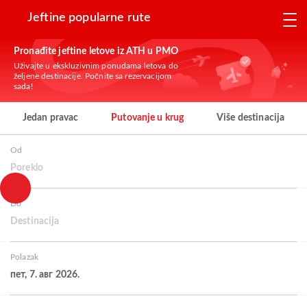
Jeftine popularne rute
Pronađite jeftine letove iz ATH u PMO
Uživajte u ekskluzivnim ponudama letova do
željene destinacije. Počnite sa rezervacijom
sada!
Jedan pravac
Putovanje u krug
Više destinacija
Od
Poreklo
Do
Destinacija
Polazak
пет, 7. авг 2026.