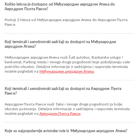
Koliko letova je dostupno od Међународни аеродром Атина do
Аеродром Пунта Раиси?
Postoji 3 letova od Међународни аеродром Атина do Аеродром Пунта
Раиси.
Koji terminali i aerodromski sadržaji su dostupni na Међународни
аеродром Атина?
Међународни аеродром Атина nudi Šatl autobus, Bankarske usluge /
bankomat, Parking mesta i mnoge druge pogodnosti koje poboljšavaju vaše
putničko iskustvo. Detaljne informacije o sadržajima i rasporedu terminala
možete pogledati na
Међународни аеродром Атина
.
Koji terminali i aerodromski sadržaji su dostupni na Аеродром Пунта
Раиси?
Аеродром Пунта Раиси nudi Taksi i mnoge druge pogodnosti za bolje
iskustvo putovanja. Detaljne informacije o sadržajima i rasporedu terminala
možete pogledati na
Аеродром Пунта Раиси
.
Koje su najpopularnije avionske rute iz Међународни аеродром Атина?