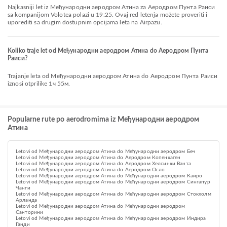
Najkasniji let iz Међународни аеродром Атина za Аеродром Пунта Раиси
sa kompanijom Volotea polazi u 19:25. Ovaj red letenja možete proveriti i
uporediti sa drugim dostupnim opcijama leta na Airpazu.
Koliko traje let od Међународни аеродром Атина do Аеродром Пунта
Раиси?
Trajanje leta od Међународни аеродром Атина do Аеродром Пунта Раиси
iznosi otprilike 1ч 55м.
Popularne rute po aerodromima iz Међународни аеродром
Атина
Letovi od Међународни аеродром Атина do Међународни аеродром Беч
Letovi od Међународни аеродром Атина do Аеродром Копенхаген
Letovi od Међународни аеродром Атина do Аеродром Хелсинки Ванта
Letovi od Међународни аеродром Атина do Aеродром Осло
Letovi od Међународни аеродром Атина do Међународни аеродром Каиро
Letovi od Међународни аеродром Атина do Међународни аеродром Сингапур
Чанги
Letovi od Међународни аеродром Атина do Међународни аеродром Стокхолм
Арланда
Letovi od Међународни аеродром Атина do Међународни аеродром
Санторини
Letovi od Међународни аеродром Атина do Међународни аеродром Индира
Ганди