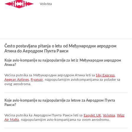
Volotea
Često postavljana pitanja o letu od Међународни аеродром
Атина do Аеродром Пунта Раиси
Koje avio-kompanije su najpopularnije za let iz Међународни аеродром
Атина?
Većina putnika sa Међународни аеродром Атина leti sa
Sky Express
,
Aegean Airlines
,
Ryanair
, najpopularnijim aviokompanijama za polaske sa
ovog aerodroma.
Koje avio-kompanije su najpopularnije za letove za Аеродром Пунта
Раиси?
Većina putnika ka Аеродром Пунта Раиси leti sa
EasyJet UK
,
Volotea
,
Wizz
Air Malta
, najpopularnijim avio-kompanijama na ovom aerodromu.