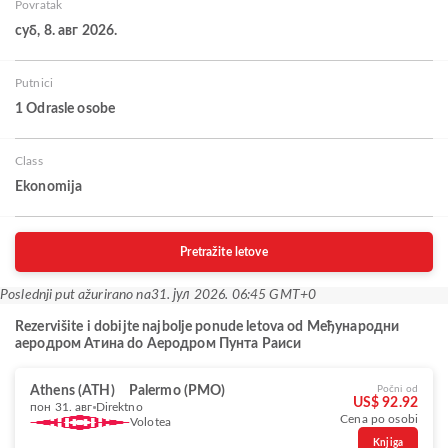
Povratak
суб, 8. авг 2026.
Putnici
1 Odrasle osobe
Class
Ekonomija
Pretražite letove
Poslednji put ažurirano na
31. јул 2026. 06:45 GMT+0
Rezervišite i dobijte najbolje ponude letova od Међународни
аеродром Атина do Аеродром Пунта Раиси
Athens (ATH)
Palermo (PMO)
Počni od
US$ 92.92
пон 31. авг
Direktno
Cena po osobi
Volotea
Knjiga