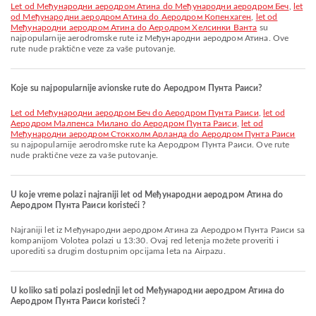
let od Међународни аеродром Атина do Међународни аеродром Беч
,
let
od Међународни аеродром Атина do Аеродром Копенхаген
,
let od
Међународни аеродром Атина do Аеродром Хелсинки Ванта
su
najpopularnije aerodromske rute iz Међународни аеродром Атина. Ove
rute nude praktične veze za vaše putovanje.
Koje su najpopularnije avionske rute do Аеродром Пунта Раиси?
let od Међународни аеродром Беч do Аеродром Пунта Раиси
,
let od
Аеродром Малпенса Милано do Аеродром Пунта Раиси
,
let od
Међународни аеродром Стокхолм Арланда do Аеродром Пунта Раиси
su najpopularnije aerodromske rute ka Аеродром Пунта Раиси. Ove rute
nude praktične veze za vaše putovanje.
U koje vreme polazi najraniji let od Међународни аеродром Атина do
Аеродром Пунта Раиси koristeći ?
Najraniji let iz Међународни аеродром Атина za Аеродром Пунта Раиси sa
kompanijom Volotea polazi u 13:30. Ovaj red letenja možete proveriti i
uporediti sa drugim dostupnim opcijama leta na Airpazu.
U koliko sati polazi poslednji let od Међународни аеродром Атина do
Аеродром Пунта Раиси koristeći ?