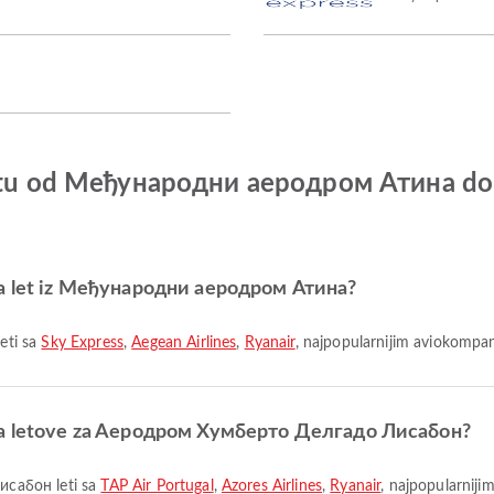
o letu od Међународни аеродром Атина 
 za let iz Међународни аеродром Атина?
eti sa
Sky Express
,
Aegean Airlines
,
Ryanair
, najpopularnijim aviokompa
e za letove za Aеродром Хумберто Делгадо Лисабон?
исабон leti sa
TAP Air Portugal
,
Azores Airlines
,
Ryanair
, najpopularnij