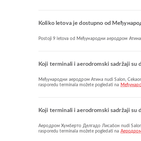
Koliko letova je dostupno od Међуна
Postoji 9 letova od Међународни аеродром Ати
Koji terminali i aerodromski sadržaji
Међународни аеродром Атина nudi Salon, Čekaonica, Šatl autobus i mnoge druge pogodnosti koje poboljšavaju vaše putničko iskustvo. Detaljne informacije o sadržajima i
rasporedu terminala možete pogledati na
Међунаро
Koji terminali i aerodromski sadržaji
Aеродром Хумберто Делгадо Лисабон nudi Salon, Parking mesta, Klinika i apoteke i mnoge druge pogodnosti za bolje iskustvo putovanja. Detaljne informacije o sadržajima i
rasporedu terminala možete pogledati na
Aеродром