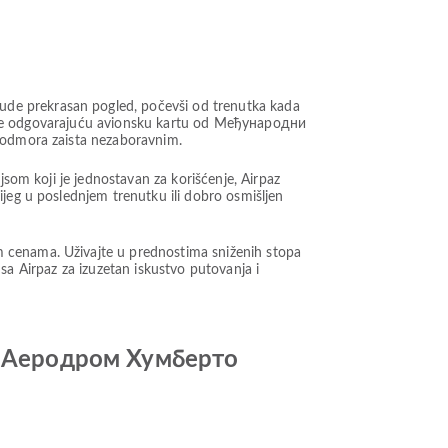
ude prekrasan pogled, počevši od trenutka kada
berite odgovarajuću avionsku kartu od Међународни
o odmora zaista nezaboravnim.
jsom koji je jednostavan za korišćenje, Airpaz
ijeg u poslednjem trenutku ili dobro osmišljen
m cenama. Uživajte u prednostima sniženih stopa
t sa Airpaz za izuzetan iskustvo putovanja i
do Aеродром Хумберто