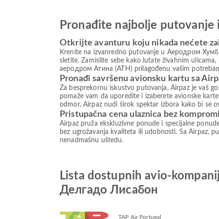
Pronađite najbolje putovanje 
Otkrijte avanturu koju nikada nećete za
Krenite na izvanredno putovanje u Aеродром Хумбер
sletite. Zamislite sebe kako lutate živahnim ulicam
аеродром Атина (ATH) prilagođenu vašim potrebama. 
Pronađi savršenu avionsku kartu sa Air
Za besprekornu iskustvo putovanja, Airpaz je vaš go-
pomaže vam da uporedite i izaberete avionske karte 
odmor, Airpaz nudi širok spektar izbora kako bi se 
Pristupačna cena ulaznica bez komprom
Airpaz pruža ekskluzivne ponude i specijalne ponud
bez ugrožavanja kvaliteta ili udobnosti. Sa Airpaz, pu
nenadmašnu uštedu.
Lista dostupnih avio-kompa
Делгадо Лисабон
TAP Air Portugal