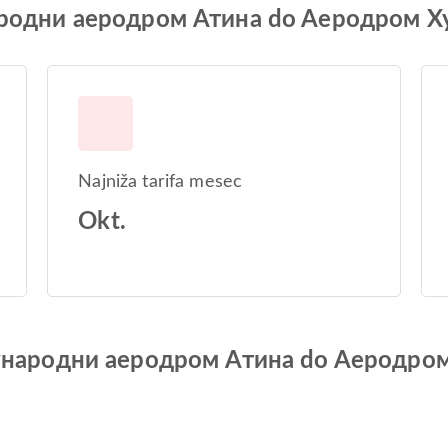
ународни аеродром Атина do Aеродром 
Najniža tarifa mesec
Okt.
еђународни аеродром Атина do Aеродр