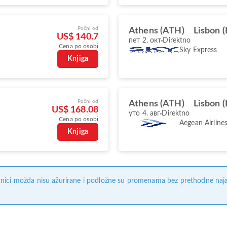
Počni od
Athens (ATH)
Lisbon (
US$ 140.7
пет 2. окт
Direktno
Cena po osobi
Sky Express
Knjiga
Počni od
Athens (ATH)
Lisbon (
US$ 168.08
уто 4. авг
Direktno
Cena po osobi
Aegean Airline
Knjiga
nici možda nisu ažurirane i podložne su promenama bez prethodne naj