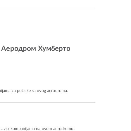
do Aеродром Хумберто
nijama za polaske sa ovog aerodroma.
im avio-kompanijama na ovom aerodromu.