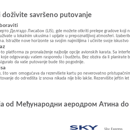
i doživite savršeno putovanje
boraviti
то Делгадо Лисабон (LIS), gde možete otkriti prelepe gradove koji n
a, uživate u lokalnim ukusima i upijate u prepoznatljivoj atmosferi. Iza
Istražite nove horizonte sa svojim najmilijima i učinite svoje iskustv
paz
to platforma za pronalaženje najbolje opcije avionskih karata. Sa interfe
koje odgovaraju vašem rasporedu i budžetu. Bez obzira da li planirate b
osiguralo da vaše putovanje bude što pogodnije.
isa
e, što vam omogućava da rezervišete kartu po neverovatno pristupačni
tovanje do odredišta iz snova nikada nije bilo lakše. Rezervišite jeftin le
nija od Међународни аеродром Атина 
Sky Express