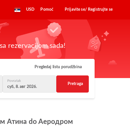
USD
Pomoć
Prijavite se/ Registrujte se
sa rezervacijom sada!
Pregledaj listu porudžbina
Povratak
Pretraga
суб, 8. авг 2026.
дром Атина do Aеродром