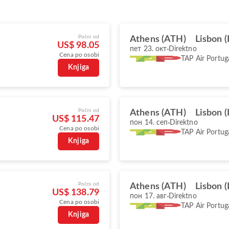
Počni od
Athens (ATH)
Lisbon (
US$ 98.05
пет 23. окт
Direktno
Cena po osobi
TAP Air Portug
Knjiga
Počni od
Athens (ATH)
Lisbon (
US$ 115.47
пон 14. сеп
Direktno
Cena po osobi
TAP Air Portug
Knjiga
Počni od
Athens (ATH)
Lisbon (
US$ 138.79
пон 17. авг
Direktno
Cena po osobi
TAP Air Portug
Knjiga