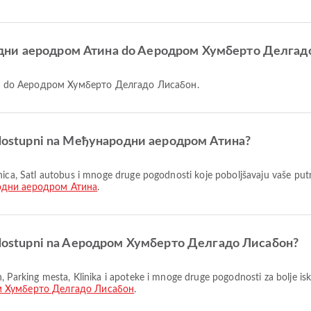
родни аеродром Атина do Aеродром Хумберто Делгад
на do Aеродром Хумберто Делгадо Лисабон.
 su dostupni na Међународни аеродром Атина?
дни аеродром Атина
.
 su dostupni na Aеродром Хумберто Делгадо Лисабон?
 Хумберто Делгадо Лисабон
.