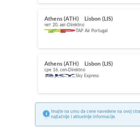
Athens (ATH)
Lisbon (LIS)
чет 20. авг
Direktno
TAP Air Portugal
Athens (ATH)
Lisbon (LIS)
сре 16. сеп
Direktno
Sky Express
Imajte na umu da cene navedene na ovoj stra
najtačnije i aktuelnije informacije.