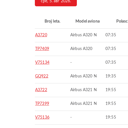
сре, 5. авг 2026.
Broj leta.
Model aviona
Polasc
A3720
Airbus A320 N
07:35
TP7409
Airbus A320
07:35
V75134
-
07:35
GQ922
Airbus A320 N
19:35
A3722
Airbus A321 N
19:55
TP7399
Airbus A321 N
19:55
V75136
-
19:55