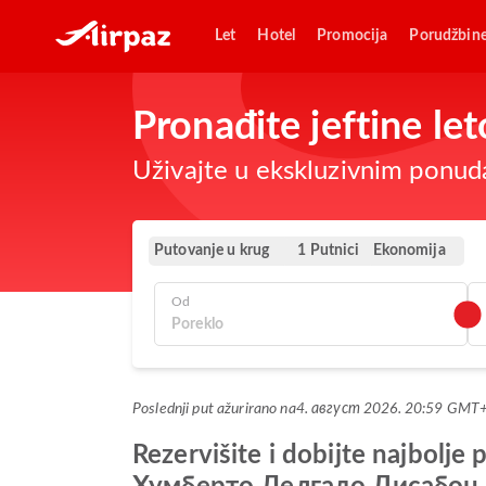
Let
Hotel
Promocija
Porudžbin
Pronađite jeftine le
Uživajte u ekskluzivnim ponuda
Putovanje u krug
Ekonomija
1 Putnici
Od
Poslednji put ažurirano na
4. август 2026. 20:59 GMT
Rezervišite i dobijte najbo