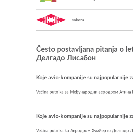
Volotea
Često postavljana pitanja 
Делгадо Лисабон
Koje avio-kompanije su najpopularnije
Većina putnika sa Међународни аеродром Атина l
Koje avio-kompanije su najpopularnij
Većina putnika ka Aеродром Хумберто Делгадо Л