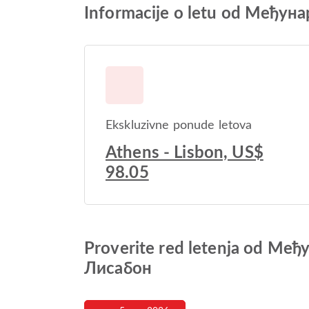
Informacije o letu od Међ
Ekskluzivne ponude letova
Athens - Lisbon, US$
98.05
Proverite red letenja od М
Лисабон