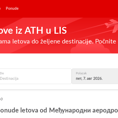
e
Ponude
tove iz ATH u LIS
ma letova do željene destinacije. Počnite 
Do
Polazak
пет, 7. авг 2026.
+0
lje ponude letova od Међународни аеро