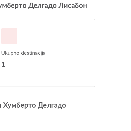
Хумберто Делгадо Лисабон
Ukupno destinacija
1
ом Хумберто Делгадо