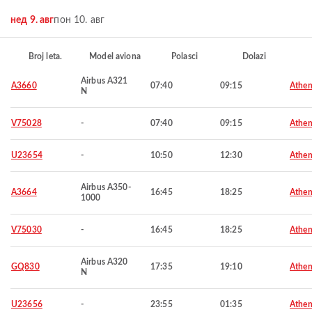
нед 9. авг
пон 10. авг
Broj leta.
Model aviona
Polasci
Dolazi
Airbus A321
A3660
07:40
09:15
Athen
N
V75028
-
07:40
09:15
Athen
U23654
-
10:50
12:30
Athen
Airbus A350-
A3664
16:45
18:25
Athen
1000
V75030
-
16:45
18:25
Athen
Airbus A320
GQ830
17:35
19:10
Athen
N
U23656
-
23:55
01:35
Athen