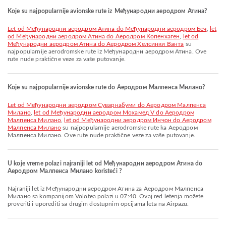
Koje su najpopularnije avionske rute iz Међународни аеродром Атина?
let od Међународни аеродром Атина do Међународни аеродром Беч
,
let
od Међународни аеродром Атина do Аеродром Копенхаген
,
let od
Међународни аеродром Атина do Аеродром Хелсинки Ванта
su
najpopularnije aerodromske rute iz Међународни аеродром Атина. Ove
rute nude praktične veze za vaše putovanje.
Koje su najpopularnije avionske rute do Аеродром Малпенса Милано?
let od Међународни аеродром Суварнабуми do Аеродром Малпенса
Милано
,
let od Међународни аеродром Мохамед V do Аеродром
Малпенса Милано
,
let od Међународни аеродром Инчон do Аеродром
Малпенса Милано
su najpopularnije aerodromske rute ka Аеродром
Малпенса Милано. Ove rute nude praktične veze za vaše putovanje.
U koje vreme polazi najraniji let od Међународни аеродром Атина do
Аеродром Малпенса Милано koristeći ?
Najraniji let iz Међународни аеродром Атина za Аеродром Малпенса
Милано sa kompanijom Volotea polazi u 07:40. Ovaj red letenja možete
proveriti i uporediti sa drugim dostupnim opcijama leta na Airpazu.