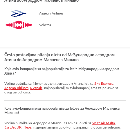
Атина do Аеродром Малпенса Милано
Aegean Airlines
Volotea
Često postavljana pitanja o letu od Међународни аеродром
Атина do Аеродром Малпенса Милано
Koje avio-kompanije su najpopularnije za let iz Међународни аеродром
Атина?
Većina putnika sa Међународни аеродром Атина leti sa
Sky Express
,
Aegean Airlines
,
Ryanair
, najpopularnijim aviokompanijama za polaske sa
ovog aerodroma.
Koje avio-kompanije su najpopularnije za letove za Аеродром Малпенса
Милано?
Većina putnika ka Аеродром Малпенса Милано leti sa
Wizz Air Malta
,
EasyJet UK
,
Neos
, najpopularnijim avio-kompanijama na ovom aerodromu.