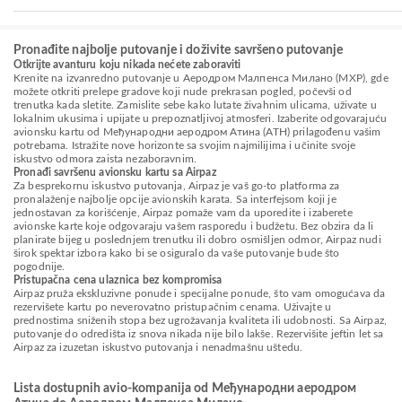
Pronađite najbolje putovanje i doživite savršeno putovanje
Otkrijte avanturu koju nikada nećete zaboraviti
Krenite na izvanredno putovanje u Аеродром Малпенса Милано (MXP), gde
možete otkriti prelepe gradove koji nude prekrasan pogled, počevši od
trenutka kada sletite. Zamislite sebe kako lutate živahnim ulicama, uživate u
lokalnim ukusima i upijate u prepoznatljivoj atmosferi. Izaberite odgovarajuću
avionsku kartu od Међународни аеродром Атина (ATH) prilagođenu vašim
potrebama. Istražite nove horizonte sa svojim najmilijima i učinite svoje
iskustvo odmora zaista nezaboravnim.
Pronađi savršenu avionsku kartu sa Airpaz
Za besprekornu iskustvo putovanja, Airpaz je vaš go-to platforma za
pronalaženje najbolje opcije avionskih karata. Sa interfejsom koji je
jednostavan za korišćenje, Airpaz pomaže vam da uporedite i izaberete
avionske karte koje odgovaraju vašem rasporedu i budžetu. Bez obzira da li
planirate bijeg u poslednjem trenutku ili dobro osmišljen odmor, Airpaz nudi
širok spektar izbora kako bi se osiguralo da vaše putovanje bude što
pogodnije.
Pristupačna cena ulaznica bez kompromisa
Airpaz pruža ekskluzivne ponude i specijalne ponude, što vam omogućava da
rezervišete kartu po neverovatno pristupačnim cenama. Uživajte u
prednostima sniženih stopa bez ugrožavanja kvaliteta ili udobnosti. Sa Airpaz,
putovanje do odredišta iz snova nikada nije bilo lakše. Rezervišite jeftin let sa
Airpaz za izuzetan iskustvo putovanja i nenadmašnu uštedu.
Lista dostupnih avio-kompanija od Међународни аеродром