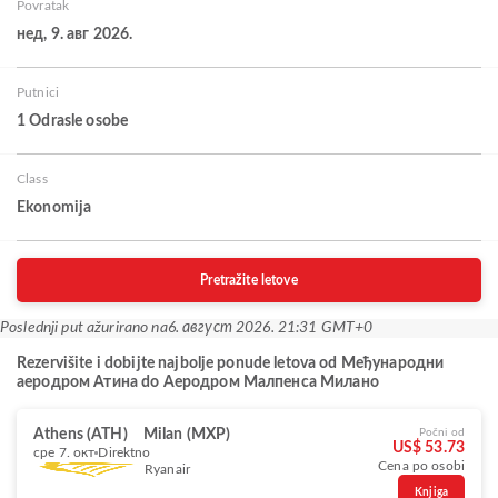
Povratak
нед, 9. авг 2026.
Putnici
1 Odrasle osobe
Class
Ekonomija
Pretražite letove
Poslednji put ažurirano na
6. август 2026. 21:31 GMT+0
Rezervišite i dobijte najbolje ponude letova od Међународни
аеродром Атина do Аеродром Малпенса Милано
Athens (ATH)
Milan (MXP)
Počni od
US$ 53.73
сре 7. окт
Direktno
Cena po osobi
Ryanair
Knjiga