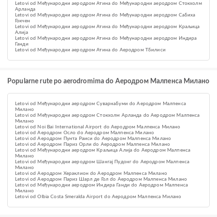
Letovi od Међународни аеродром Атина do Међународни аеродром Стокхолм
Арланда
Letovi od Међународни аеродром Атина do Међународни аеродром Сабиха
Гокчен
Letovi od Међународни аеродром Атина do Међународни аеродром Краљица
Алија
Letovi od Међународни аеродром Атина do Међународни аеродром Индира
Ганди
Letovi od Међународни аеродром Атина do Аеродром Тбилиси
Popularne rute po aerodromima do Аеродром Малпенса Милано
Letovi od Међународни аеродром Суварнабуми do Аеродром Малпенса
Милано
Letovi od Међународни аеродром Стокхолм Арланда do Аеродром Малпенса
Милано
Letovi od Noi Bai International Airport do Аеродром Малпенса Милано
Letovi od Aеродром Осло do Аеродром Малпенса Милано
Letovi od Аеродром Пунта Раиси do Аеродром Малпенса Милано
Letovi od Aеродром Париз Орли do Аеродром Малпенса Милано
Letovi od Међународни аеродром Краљица Алија do Аеродром Малпенса
Милано
Letovi od Међународни аеродром Шангај Пудонг do Аеродром Малпенса
Милано
Letovi od Аеродром Хераклион do Аеродром Малпенса Милано
Letovi od Aеродром Париз Шарл де Гол do Аеродром Малпенса Милано
Letovi od Међународни аеродром Индира Ганди do Аеродром Малпенса
Милано
Letovi od Olbia Costa Smeralda Airport do Аеродром Малпенса Милано