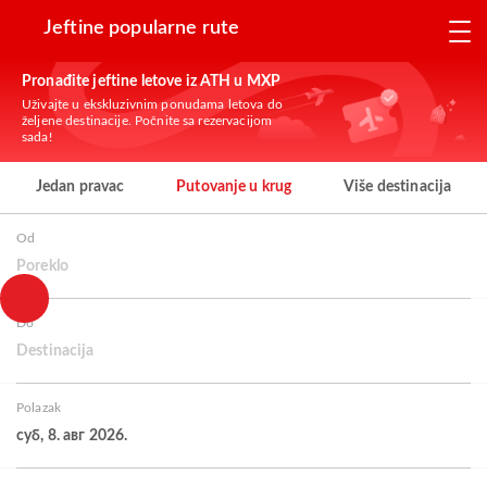
Jeftine popularne rute
Pronađite jeftine letove iz ATH u MXP
Uživajte u ekskluzivnim ponudama letova do
željene destinacije. Počnite sa rezervacijom
sada!
Jedan pravac
Putovanje u krug
Više destinacija
Od
Poreklo
Do
Destinacija
Polazak
суб, 8. авг 2026.