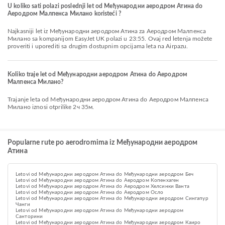
U koliko sati polazi poslednji let od Међународни аеродром Атина do
Аеродром Малпенса Милано koristeći ?
Najkasniji let iz Међународни аеродром Атина za Аеродром Малпенса
Милано sa kompanijom EasyJet UK polazi u 23:55. Ovaj red letenja možete
proveriti i uporediti sa drugim dostupnim opcijama leta na Airpazu.
Koliko traje let od Међународни аеродром Атина do Аеродром
Малпенса Милано?
Trajanje leta od Међународни аеродром Атина do Аеродром Малпенса
Милано iznosi otprilike 2ч 35м.
Popularne rute po aerodromima iz Међународни аеродром
Атина
Letovi od Међународни аеродром Атина do Међународни аеродром Беч
Letovi od Међународни аеродром Атина do Аеродром Копенхаген
Letovi od Међународни аеродром Атина do Аеродром Хелсинки Ванта
Letovi od Међународни аеродром Атина do Aеродром Осло
Letovi od Међународни аеродром Атина do Међународни аеродром Сингапур
Чанги
Letovi od Међународни аеродром Атина do Међународни аеродром
Санторини
Letovi od Међународни аеродром Атина do Међународни аеродром Каиро