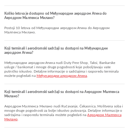
Koliko letova je dostupno od Међународни аеродром Атина do
Аеродром Малпенса Милано?
Postoji 10 letova od Међународни аеродром Атина do Аеродром
Малпенса Милано.
Koji terminali i aerodromski sadržaji su dostupni na Међународни
аеродром Атина?
Међународни аеродром Атина nudi Duty Free Shop, Taksi, Bankarske
usluge / bankomat i mnoge druge pogodnosti koje poboljšavaju vaše
putničko iskustvo. Detaljne informacije o sadržajima i rasporedu terminala
možete pogledati na
Међународни аеродром Атина
.
Koji terminali i aerodromski sadržaji su dostupni na Аеродром Малпенса
Милано?
Аеродром Малпенса Милано nudi Ručavanje, Čekaonica, Molitvena soba i
mnoge druge pogodnosti za bolje iskustvo putovanja. Detaljne informacije o
sadržajima i rasporedu terminala možete pogledati na
Аеродром Малпенса
Милано
.