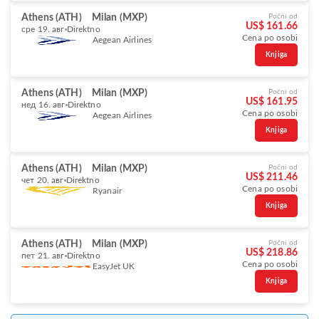
Athens (ATH)
Milan (MXP)
Počni od
US$ 161.66
сре 19. авг
Direktno
Cena po osobi
Aegean Airlines
Knjiga
Athens (ATH)
Milan (MXP)
Počni od
US$ 161.95
нед 16. авг
Direktno
Cena po osobi
Aegean Airlines
Knjiga
Athens (ATH)
Milan (MXP)
Počni od
US$ 211.46
чет 20. авг
Direktno
Cena po osobi
Ryanair
Knjiga
Athens (ATH)
Milan (MXP)
Počni od
US$ 218.86
пет 21. авг
Direktno
Cena po osobi
EasyJet UK
Knjiga