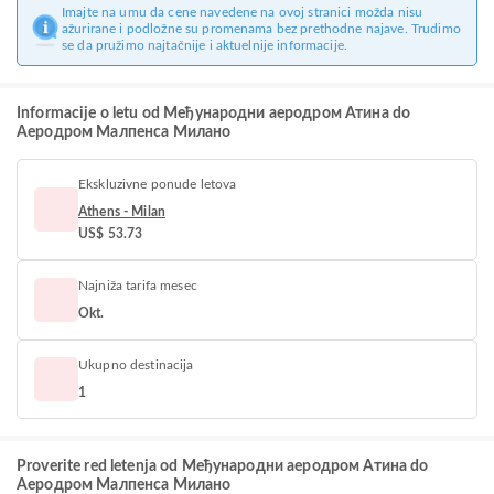
Imajte na umu da cene navedene na ovoj stranici možda nisu
ažurirane i podložne su promenama bez prethodne najave. Trudimo
se da pružimo najtačnije i aktuelnije informacije.
Informacije o letu od Међународни аеродром Атина do
Аеродром Малпенса Милано
Ekskluzivne ponude letova
Athens - Milan
US$ 53.73
Najniža tarifa mesec
Okt.
Ukupno destinacija
1
Proverite red letenja od Међународни аеродром Атина do
Аеродром Малпенса Милано