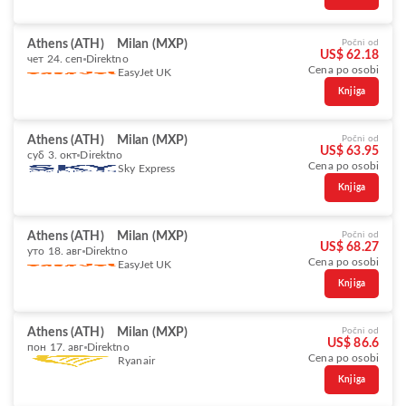
Athens (ATH)
Milan (MXP)
Počni od
US$ 62.18
чет 24. сеп
Direktno
Cena po osobi
EasyJet UK
Knjiga
Athens (ATH)
Milan (MXP)
Počni od
US$ 63.95
суб 3. окт
Direktno
Cena po osobi
Sky Express
Knjiga
Athens (ATH)
Milan (MXP)
Počni od
US$ 68.27
уто 18. авг
Direktno
Cena po osobi
EasyJet UK
Knjiga
Athens (ATH)
Milan (MXP)
Počni od
US$ 86.6
пон 17. авг
Direktno
Cena po osobi
Ryanair
Knjiga