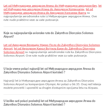
let od Међународни аеродром Атина do Међународни аеродром Беч
,
let
od Међународни аеродром Атина do Аеродром Копенхаген
,
let od
Међународни аеродром Атина do Аеродром Хелсинки Ванта
su
najpopularnije aerodromske rute iz Међународни аеродром Атина. Ove
rute nude praktične veze za vaše putovanje.
Koje su najpopularnije avionske rute do Zakynthos Dionysios Solomos
Airport?
let od Aеродром Венеција Марко Поло do Zakynthos Dionysios Solomos
Airport
,
let od Аеродром Карол Војтила Бари do Zakynthos Dionysios
Solomos Airport
su najpopularnije aerodromske rute ka Zakynthos Dionysios
Solomos Airport. Ove rute nude praktične veze za vaše putovanje.
U koje vreme polazi najraniji let od Међународни аеродром Атина do
Zakynthos Dionysios Solomos Airport koristeći ?
Najraniji let iz Међународни аеродром Атина za Zakynthos Dionysios
Solomos Airport sa kompanijom Olympic Air polazi u 06:35. Ovaj red letenja
možete proveriti i uporediti sa drugim dostupnim opcijama leta na Airpazu.
U koliko sati polazi poslednji let od Међународни аеродром Атина do
Zakynthos Dionysios Solomos Airport koristeći ?