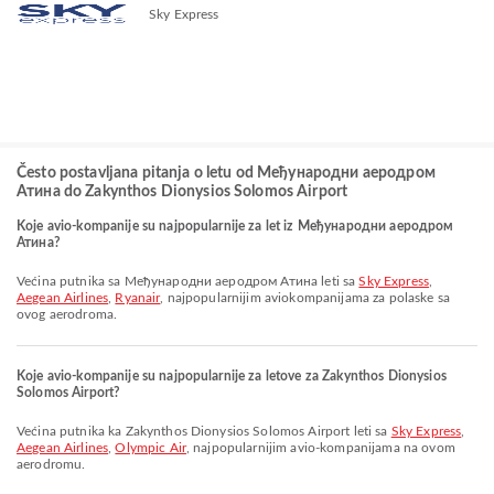
Sky Express
Često postavljana pitanja o letu od Међународни аеродром
Атина do Zakynthos Dionysios Solomos Airport
Koje avio-kompanije su najpopularnije za let iz Међународни аеродром
Атина?
Većina putnika sa Међународни аеродром Атина leti sa
Sky Express
,
Aegean Airlines
,
Ryanair
, najpopularnijim aviokompanijama za polaske sa
ovog aerodroma.
Koje avio-kompanije su najpopularnije za letove za Zakynthos Dionysios
Solomos Airport?
Većina putnika ka Zakynthos Dionysios Solomos Airport leti sa
Sky Express
,
Aegean Airlines
,
Olympic Air
, najpopularnijim avio-kompanijama na ovom
aerodromu.