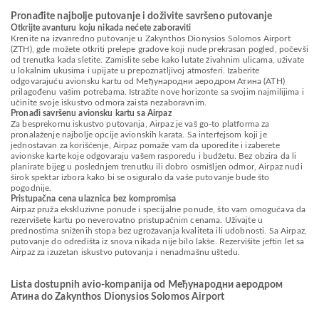
Pronađite najbolje putovanje i doživite savršeno putovanje
Otkrijte avanturu koju nikada nećete zaboraviti
Krenite na izvanredno putovanje u Zakynthos Dionysios Solomos Airport
(ZTH), gde možete otkriti prelepe gradove koji nude prekrasan pogled, počevši
od trenutka kada sletite. Zamislite sebe kako lutate živahnim ulicama, uživate
u lokalnim ukusima i upijate u prepoznatljivoj atmosferi. Izaberite
odgovarajuću avionsku kartu od Међународни аеродром Атина (ATH)
prilagođenu vašim potrebama. Istražite nove horizonte sa svojim najmilijima i
učinite svoje iskustvo odmora zaista nezaboravnim.
Pronađi savršenu avionsku kartu sa Airpaz
Za besprekornu iskustvo putovanja, Airpaz je vaš go-to platforma za
pronalaženje najbolje opcije avionskih karata. Sa interfejsom koji je
jednostavan za korišćenje, Airpaz pomaže vam da uporedite i izaberete
avionske karte koje odgovaraju vašem rasporedu i budžetu. Bez obzira da li
planirate bijeg u poslednjem trenutku ili dobro osmišljen odmor, Airpaz nudi
širok spektar izbora kako bi se osiguralo da vaše putovanje bude što
pogodnije.
Pristupačna cena ulaznica bez kompromisa
Airpaz pruža ekskluzivne ponude i specijalne ponude, što vam omogućava da
rezervišete kartu po neverovatno pristupačnim cenama. Uživajte u
prednostima sniženih stopa bez ugrožavanja kvaliteta ili udobnosti. Sa Airpaz,
putovanje do odredišta iz snova nikada nije bilo lakše. Rezervišite jeftin let sa
Airpaz za izuzetan iskustvo putovanja i nenadmašnu uštedu.
Lista dostupnih avio-kompanija od Међународни аеродром
Атина do Zakynthos Dionysios Solomos Airport