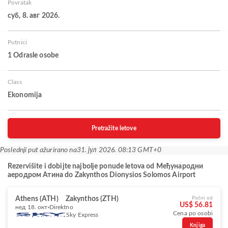
Povratak
суб, 8. авг 2026.
Putnici
1 Odrasle osobe
Class
Ekonomija
Pretražite letove
Poslednji put ažurirano na
31. јул 2026. 08:13 GMT+0
Rezervišite i dobijte najbolje ponude letova od Међународни
аеродром Атина do Zakynthos Dionysios Solomos Airport
Athens (ATH)
Zakynthos (ZTH)
Počni od
US$ 56.81
нед 18. окт
Direktno
Cena po osobi
Sky Express
Knjiga