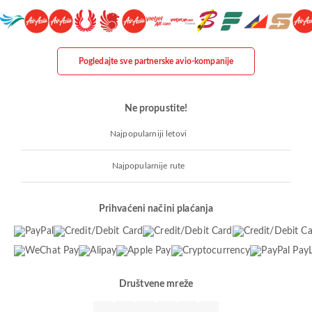
Pogledajte sve partnerske avio-kompanije
Ne propustite!
Najpopularniji letovi
Najpopularnije rute
Prihvaćeni načini plaćanja
Društvene mreže