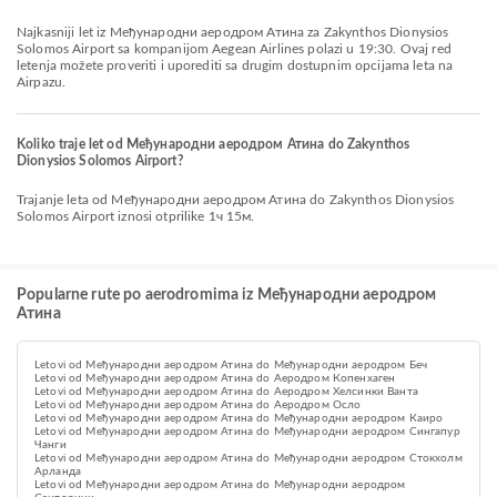
Najkasniji let iz Међународни аеродром Атина za Zakynthos Dionysios
Solomos Airport sa kompanijom Aegean Airlines polazi u 19:30. Ovaj red
letenja možete proveriti i uporediti sa drugim dostupnim opcijama leta na
Airpazu.
Koliko traje let od Међународни аеродром Атина do Zakynthos
Dionysios Solomos Airport?
Trajanje leta od Међународни аеродром Атина do Zakynthos Dionysios
Solomos Airport iznosi otprilike 1ч 15м.
Popularne rute po aerodromima iz Међународни аеродром
Атина
Letovi od Међународни аеродром Атина do Међународни аеродром Беч
Letovi od Међународни аеродром Атина do Аеродром Копенхаген
Letovi od Међународни аеродром Атина do Аеродром Хелсинки Ванта
Letovi od Међународни аеродром Атина do Aеродром Осло
Letovi od Међународни аеродром Атина do Међународни аеродром Каиро
Letovi od Међународни аеродром Атина do Међународни аеродром Сингапур
Чанги
Letovi od Међународни аеродром Атина do Међународни аеродром Стокхолм
Арланда
Letovi od Међународни аеродром Атина do Међународни аеродром