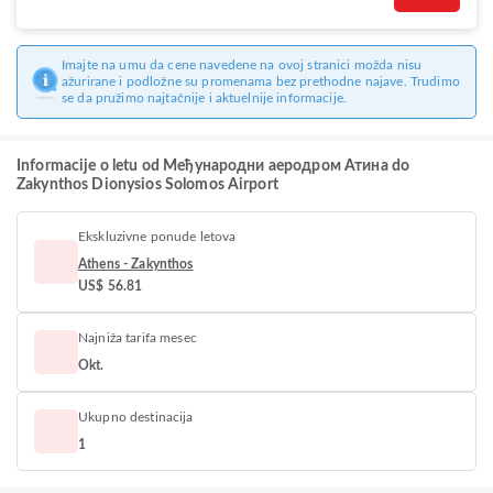
Imajte na umu da cene navedene na ovoj stranici možda nisu
ažurirane i podložne su promenama bez prethodne najave. Trudimo
se da pružimo najtačnije i aktuelnije informacije.
Informacije o letu od Међународни аеродром Атина do
Zakynthos Dionysios Solomos Airport
Ekskluzivne ponude letova
Athens - Zakynthos
US$ 56.81
Najniža tarifa mesec
Okt.
Ukupno destinacija
1