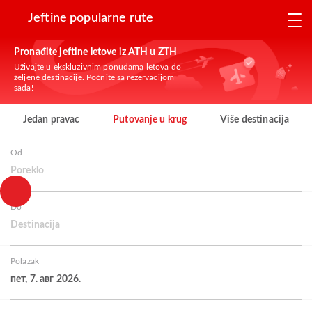
Jeftine popularne rute
Pronađite jeftine letove iz ATH u ZTH
Uživajte u ekskluzivnim ponudama letova do
željene destinacije. Počnite sa rezervacijom
sada!
Jedan pravac
Putovanje u krug
Više destinacija
Od
Poreklo
Do
Destinacija
Polazak
пет, 7. авг 2026.