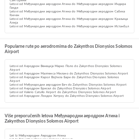
Санторини
Letovi od Међународни аеродром Атина do Међународни аеродром Индира
Ганди
Letovi od Међународни аеродром Атина do Међународни аеродром Сабиха
Гокчен
Letovi od Међународни аеродром Атина do Међународни аеродром Краљица
Алија
Letovi od Међународни аеродром Атина do Међународни аеродром Истанбул
Popularne rute po aerodromima do Zakynthos Dionysios Solomos
Airport
Letovi od Aеродром Венеција Марко Поло do Zakynthos Dionysios Solomos
Airport
Letovi od Аеродром Малпенса Милано do Zakynthos Dionysios Solomos Airport
Letovi od Аеродром Карол Војтила Бари do Zakynthos Dionysios Solomos
Airport
Letovi od Међународни аеродром Беч do Zakynthos Dionysios Solomos Airport
Letovi od Аеродром Брисел do Zakynthos Dionysios Solomos Airport
Letovi od Valerio Catullo Airport do Zakynthos Dionysios Solomos Airport
Letovi od Аеродром Лондон Хитроу do Zakynthos Dionysios Solomos Airport
Više preporučenih letova Међународни аеродром Атина i
Zakynthos Dionysios Solomos Airport
Let Iz Међународни Аеродром Атина