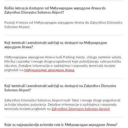
Koliko letova je dostupno od Међународни аеродром Атина do
Zakynthos Dionysios Solomos Airport?
Postoji 4 letova od Међународни аеродром Атина do Zakynthos Dionysios
Solomos Airport.
Koji terminali i aerodromski sadržaji su dostupni na Међународни
аеродром Атина?
Међународни аеродром Атина nudi Parking mesta, Usluga razmene valuta,
Klinika i apoteke i mnoge druge pogodnosti koje poboljšavaju vaše putničko
iskustvo. Detaljne informacije o sadržajima i rasporedu terminala možete
pogledati na
Међународни аеродром Атина
.
Koji terminali i aerodromski sadržaji su dostupni na Zakynthos Dionysios
Solomos Airport?
Zakynthos Dionysios Solomos Airport nudi Taksi i mnoge druge pogodnosti
za bolje iskustvo putovanja. Detaljne informacije o sadržajima i rasporedu
terminala možete pogledati na
Zakynthos Dionysios Solomos Airport
.
Koje su najpopularnije avionske rute iz Међународни аеродром Атина?