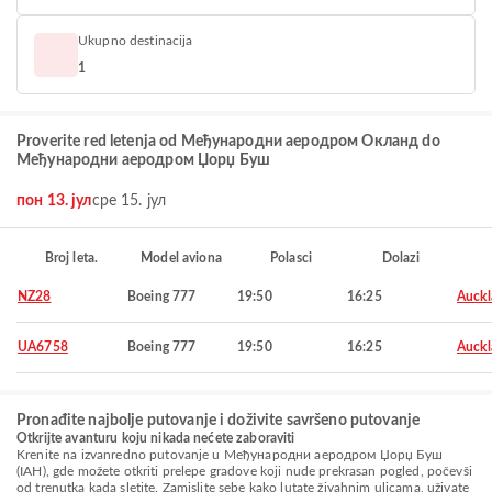
Ukupno destinacija
1
Proverite red letenja od Међународни аеродром Окланд do
Међународни аеродром Џорџ Буш
пон 13. јул
сре 15. јул
Broj leta.
Model aviona
Polasci
Dolazi
NZ28
Boeing 777
19:50
16:25
Auckl
UA6758
Boeing 777
19:50
16:25
Auckl
Pronađite najbolje putovanje i doživite savršeno putovanje
Otkrijte avanturu koju nikada nećete zaboraviti
Krenite na izvanredno putovanje u Међународни аеродром Џорџ Буш
(IAH), gde možete otkriti prelepe gradove koji nude prekrasan pogled, počevši
od trenutka kada sletite. Zamislite sebe kako lutate živahnim ulicama, uživate