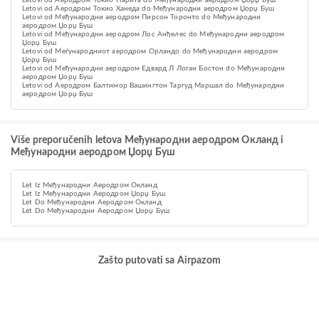
Letovi od Аеродром Токио Нарита do Међународни аеродром Џорџ Буш
Letovi od Аеродром Токио Ханеда do Међународни аеродром Џорџ Буш
Letovi od Међународни аеродром Пирсон Торонто do Међународни
аеродром Џорџ Буш
Letovi od Међународни аеродром Лос Анђелес do Међународни аеродром
Џорџ Буш
Letovi od Меѓународниот аеродром Орландо do Међународни аеродром
Џорџ Буш
Letovi od Међународни аеродром Едвард Л Логан Бостон do Међународни
аеродром Џорџ Буш
Letovi od Аеродром Балтимор Вашингтон Таргуд Маршал do Међународни
аеродром Џорџ Буш
Više preporučenih letova Међународни аеродром Окланд i
Међународни аеродром Џорџ Буш
Let Iz Међународни Аеродром Окланд
Let Iz Међународни Аеродром Џорџ Буш
Let Do Међународни Аеродром Окланд
Let Do Међународни Аеродром Џорџ Буш
Zašto putovati sa Airpazom