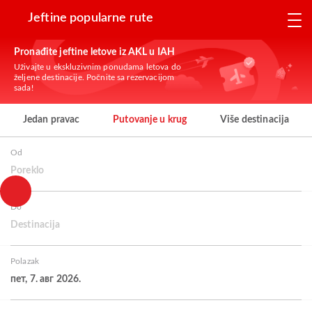
Jeftine popularne rute
Pronađite jeftine letove iz AKL u IAH
Uživajte u ekskluzivnim ponudama letova do
željene destinacije. Počnite sa rezervacijom
sada!
Jedan pravac
Putovanje u krug
Više destinacija
Od
Poreklo
Do
Destinacija
Polazak
пет, 7. авг 2026.