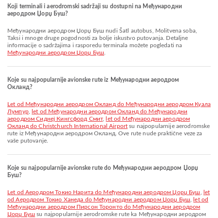
Koji terminali i aerodromski sadržaji su dostupni na Међународни
аеродром Џорџ Буш?
Међународни аеродром Џорџ Буш nudi Šatl autobus, Molitvena soba,
Taksi i mnoge druge pogodnosti za bolje iskustvo putovanja. Detaljne
informacije o sadržajima i rasporedu terminala možete pogledati na
Међународни аеродром Џорџ Буш
.
Koje su najpopularnije avionske rute iz Међународни аеродром
Окланд?
let od Међународни аеродром Окланд do Међународни аеродром Куала
Лумпур
,
let od Међународни аеродром Окланд do Међународни
аеродром Сиднеј Кингсфорд Смит
,
let od Међународни аеродром
Окланд do Christchurch International Airport
su najpopularnije aerodromske
rute iz Међународни аеродром Окланд. Ove rute nude praktične veze za
vaše putovanje.
Koje su najpopularnije avionske rute do Међународни аеродром Џорџ
Буш?
let od Аеродром Токио Нарита do Међународни аеродром Џорџ Буш
,
let
od Аеродром Токио Ханеда do Међународни аеродром Џорџ Буш
,
let od
Међународни аеродром Пирсон Торонто do Међународни аеродром
Џорџ Буш
su najpopularnije aerodromske rute ka Међународни аеродром