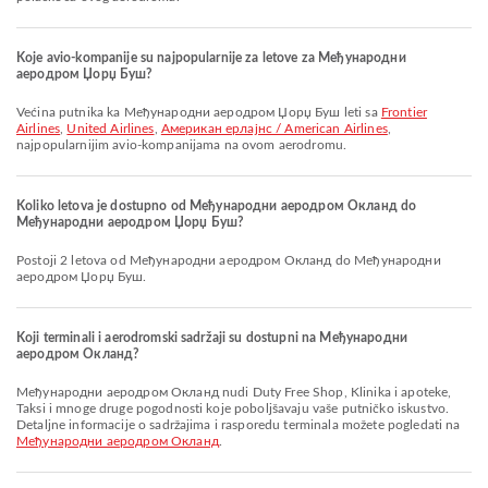
Koje avio-kompanije su najpopularnije za letove za Међународни
аеродром Џорџ Буш?
Većina putnika ka Међународни аеродром Џорџ Буш leti sa
Frontier
Airlines
,
United Airlines
,
Американ ерлајнс / American Airlines
,
najpopularnijim avio-kompanijama na ovom aerodromu.
Koliko letova je dostupno od Међународни аеродром Окланд do
Међународни аеродром Џорџ Буш?
Postoji 2 letova od Међународни аеродром Окланд do Међународни
аеродром Џорџ Буш.
Koji terminali i aerodromski sadržaji su dostupni na Међународни
аеродром Окланд?
Међународни аеродром Окланд nudi Duty Free Shop, Klinika i apoteke,
Taksi i mnoge druge pogodnosti koje poboljšavaju vaše putničko iskustvo.
Detaljne informacije o sadržajima i rasporedu terminala možete pogledati na
Међународни аеродром Окланд
.