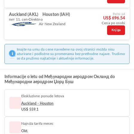
Auckland (AKL)
Houston (IAH)
Počni od
US$ 696.54
пет 11. сеп
Direktno
Cena po osobi
Air New Zealand
Knjiga
Imajte na umu da cene navedene na ovoj stranici možda nisu
ažurirane i podložne su promenama bez prethodne najave. Trudimo
se da pružimo najtačnije i aktuelnije informacije.
Informacije o letu od Међународни аеродром Окланд do
Међународни аеродром Џорџ Буш
Ekskluzivne ponude letova
Auckland - Houston
US$ 559.1
Najniža tarifa mesec
Okt.