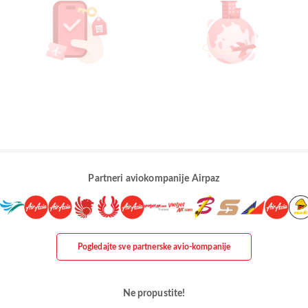
Partneri aviokompanije Airpaz
Pogledajte sve partnerske avio-kompanije
Ne propustite!