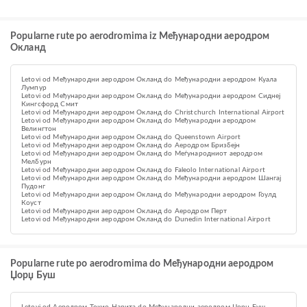
Popularne rute po aerodromima iz Међународни аеродром
Окланд
Letovi od Међународни аеродром Окланд do Међународни аеродром Куала
Лумпур
Letovi od Међународни аеродром Окланд do Међународни аеродром Сиднеј
Кингсфорд Смит
Letovi od Међународни аеродром Окланд do Christchurch International Airport
Letovi od Међународни аеродром Окланд do Међународни аеродром
Велингтон
Letovi od Међународни аеродром Окланд do Queenstown Airport
Letovi od Међународни аеродром Окланд do Аеродром Бризбејн
Letovi od Међународни аеродром Окланд do Меѓународниот аеродром
Мелбурн
Letovi od Међународни аеродром Окланд do Faleolo International Airport
Letovi od Међународни аеродром Окланд do Међународни аеродром Шангај
Пудонг
Letovi od Међународни аеродром Окланд do Међународни аеродром Гоулд
Коуст
Letovi od Међународни аеродром Окланд do Аеродром Перт
Letovi od Међународни аеродром Окланд do Dunedin International Airport
Popularne rute po aerodromima do Међународни аеродром
Џорџ Буш