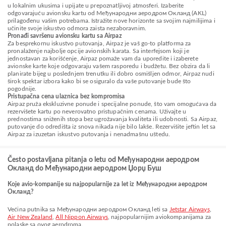
u lokalnim ukusima i upijate u prepoznatljivoj atmosferi. Izaberite
odgovarajuću avionsku kartu od Међународни аеродром Окланд (AKL)
prilagođenu vašim potrebama. Istražite nove horizonte sa svojim najmilijima i
učinite svoje iskustvo odmora zaista nezaboravnim.
Pronađi savršenu avionsku kartu sa Airpaz
Za besprekornu iskustvo putovanja, Airpaz je vaš go-to platforma za
pronalaženje najbolje opcije avionskih karata. Sa interfejsom koji je
jednostavan za korišćenje, Airpaz pomaže vam da uporedite i izaberete
avionske karte koje odgovaraju vašem rasporedu i budžetu. Bez obzira da li
planirate bijeg u poslednjem trenutku ili dobro osmišljen odmor, Airpaz nudi
širok spektar izbora kako bi se osiguralo da vaše putovanje bude što
pogodnije.
Pristupačna cena ulaznica bez kompromisa
Airpaz pruža ekskluzivne ponude i specijalne ponude, što vam omogućava da
rezervišete kartu po neverovatno pristupačnim cenama. Uživajte u
prednostima sniženih stopa bez ugrožavanja kvaliteta ili udobnosti. Sa Airpaz,
putovanje do odredišta iz snova nikada nije bilo lakše. Rezervišite jeftin let sa
Airpaz za izuzetan iskustvo putovanja i nenadmašnu uštedu.
Često postavljana pitanja o letu od Међународни аеродром
Окланд do Међународни аеродром Џорџ Буш
Koje avio-kompanije su najpopularnije za let iz Међународни аеродром
Окланд?
Većina putnika sa Међународни аеродром Окланд leti sa
Jetstar Airways
,
Air New Zealand
,
All Nippon Airways
, najpopularnijim aviokompanijama za
polaske sa ovog aerodroma.