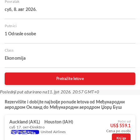
Povratak
суб, 8. авг 2026.
Putnici
1 Odrasle osobe
Class
Ekonomija
Pretražite letove
Poslednji put ažurirano na
11. јул 2026. 20:57 GMT+0
Rezervišite i dobijte najbolje ponude letova od Међународни
аеродром Окланд do Међународни аеродром Џорџ Буш
Auckland (AKL)
Houston (IAH)
Počni od
US$ 559.1
суб 17. окт
Direktno
Cena po osobi
United Airlines
Knjiga