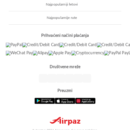
Najpopularniji letovi
Najpopularnije rute
Prihvaćeni načini plaćanja
Društvene mreže
Preuzmi