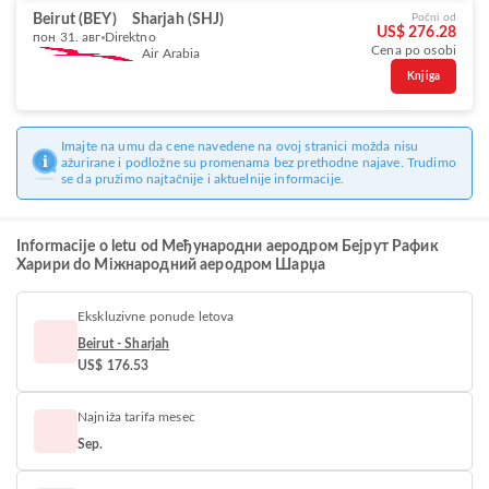
Beirut (BEY)
Sharjah (SHJ)
Počni od
US$ 276.28
пон 31. авг
Direktno
Cena po osobi
Air Arabia
Knjiga
Imajte na umu da cene navedene na ovoj stranici možda nisu
ažurirane i podložne su promenama bez prethodne najave. Trudimo
se da pružimo najtačnije i aktuelnije informacije.
Informacije o letu od Међународни аеродром Бејрут Рафик
Харири do Міжнародний аеродром Шарџа
Ekskluzivne ponude letova
Beirut - Sharjah
US$ 176.53
Najniža tarifa mesec
Sep.