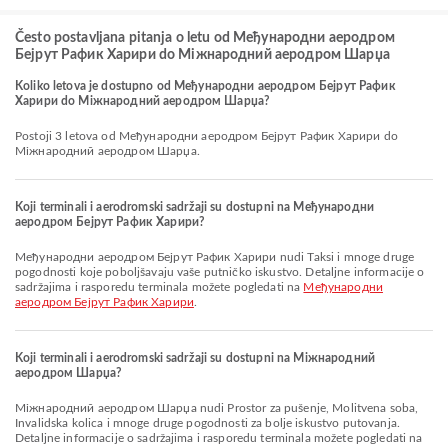
Često postavljana pitanja o letu od Међународни аеродром
Бејрут Рафик Харири do Міжнародний аеродром Шарџа
Koliko letova je dostupno od Међународни аеродром Бејрут Рафик
Харири do Міжнародний аеродром Шарџа?
Postoji 3 letova od Међународни аеродром Бејрут Рафик Харири do
Міжнародний аеродром Шарџа.
Koji terminali i aerodromski sadržaji su dostupni na Међународни
аеродром Бејрут Рафик Харири?
Међународни аеродром Бејрут Рафик Харири nudi Taksi i mnoge druge
pogodnosti koje poboljšavaju vaše putničko iskustvo. Detaljne informacije o
sadržajima i rasporedu terminala možete pogledati na
Међународни
аеродром Бејрут Рафик Харири
.
Koji terminali i aerodromski sadržaji su dostupni na Міжнародний
аеродром Шарџа?
Міжнародний аеродром Шарџа nudi Prostor za pušenje, Molitvena soba,
Invalidska kolica i mnoge druge pogodnosti za bolje iskustvo putovanja.
Detaljne informacije o sadržajima i rasporedu terminala možete pogledati na