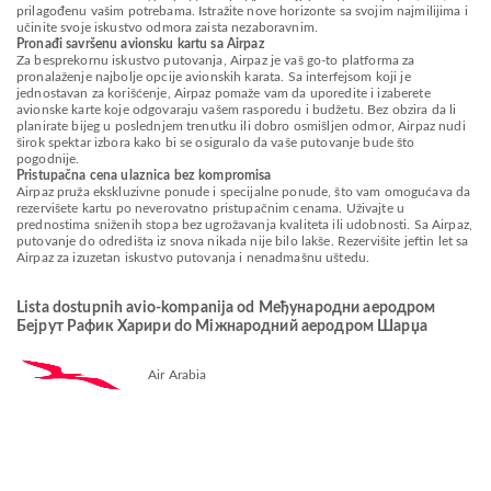
prilagođenu vašim potrebama. Istražite nove horizonte sa svojim najmilijima i
učinite svoje iskustvo odmora zaista nezaboravnim.
Pronađi savršenu avionsku kartu sa Airpaz
Za besprekornu iskustvo putovanja, Airpaz je vaš go-to platforma za
pronalaženje najbolje opcije avionskih karata. Sa interfejsom koji je
jednostavan za korišćenje, Airpaz pomaže vam da uporedite i izaberete
avionske karte koje odgovaraju vašem rasporedu i budžetu. Bez obzira da li
planirate bijeg u poslednjem trenutku ili dobro osmišljen odmor, Airpaz nudi
širok spektar izbora kako bi se osiguralo da vaše putovanje bude što
pogodnije.
Pristupačna cena ulaznica bez kompromisa
Airpaz pruža ekskluzivne ponude i specijalne ponude, što vam omogućava da
rezervišete kartu po neverovatno pristupačnim cenama. Uživajte u
prednostima sniženih stopa bez ugrožavanja kvaliteta ili udobnosti. Sa Airpaz,
putovanje do odredišta iz snova nikada nije bilo lakše. Rezervišite jeftin let sa
Airpaz za izuzetan iskustvo putovanja i nenadmašnu uštedu.
Lista dostupnih avio-kompanija od Међународни аеродром
Бејрут Рафик Харири do Міжнародний аеродром Шарџа
Air Arabia