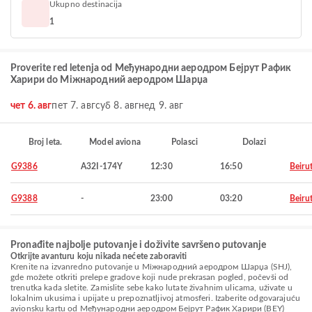
Ukupno destinacija
1
Proverite red letenja od Међународни аеродром Бејрут Рафик
Харири do Міжнародний аеродром Шарџа
чет 6. авг
пет 7. авг
суб 8. авг
нед 9. авг
Broj leta.
Model aviona
Polasci
Dolazi
G9386
A32I-174Y
12:30
16:50
Beiru
G9388
-
23:00
03:20
Beiru
Pronađite najbolje putovanje i doživite savršeno putovanje
Otkrijte avanturu koju nikada nećete zaboraviti
Krenite na izvanredno putovanje u Міжнародний аеродром Шарџа (SHJ),
gde možete otkriti prelepe gradove koji nude prekrasan pogled, počevši od
trenutka kada sletite. Zamislite sebe kako lutate živahnim ulicama, uživate u
lokalnim ukusima i upijate u prepoznatljivoj atmosferi. Izaberite odgovarajuću
avionsku kartu od Међународни аеродром Бејрут Рафик Харири (BEY)