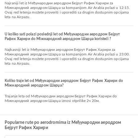
Najraniji let iz Међународни аеродром Бејрут Рафик Харири za
Міжнародний аеродром Шарџа sa kompanijom Air Arabia polazi u 12:15.
Ovaj red letenja možete proveriti i uporediti sa drugim dostupnim opcijama
leta na Airpazu.
U koliko sati polazi poslednji let od Међународни аеродром Бејрут
Рафик Харири do Міжнародний аеродром Шарџа koristeći ?
Najkasniji let iz Међународни аеродром Бејрут Рафик Харири za
Міжнародний аеродром Шарџа sa kompanijom Air Arabia polazi u 23:00.
Ovaj red letenja možete proveriti i uporediti sa drugim dostupnim opcijama
leta na Airpazu.
Koliko traje let od Међународни аеродром Бејрут Рафик Харири do
Міжнародний аеродром Шарџа?
Trajanje leta od Међународни аеродром Бејрут Рафик Харири do
Міжнародний аеродром Шарџа iznosi otprilike 2ч 20м.
Popularne rute po aerodromima iz Међународни аеродром
Бејрут Рафик Харири