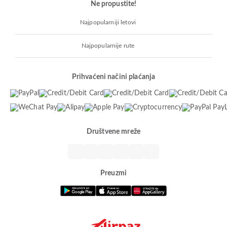
Ne propustite!
Najpopularniji letovi
Najpopularnije rute
Prihvaćeni načini plaćanja
Društvene mreže
Preuzmi