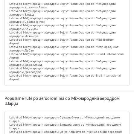
Letovi od Међународни аеродром Бејрут Рафик Харири do Међународни
аеродром Краљица Алија
Letovi od Међународни аеродром Бејрут Рафик Харири do Међународни
аеродром Багдад
Letovi od Међународни аеродром Бејрут Рафик Харири do Међународни
аеродром Сабиха Гокчен
Letovi od Међународни аеродром Бејрут Рафик Харири do Међународни
аеродром Абу Даби
Letovi od Међународни аеродром Бејрут Рафик Харири do Међународни
аеродром Истанбул
Letovi od Међународни аеродром Бејрут Рафик Харири do Milas Bodrum
Airport
Letovi od Међународни аеродром Бејрут Рафик Харири do Меѓународниот
аеродром Дубаи
Letovi od Међународни аеродром Бејрут Рафик Харири do Kuwait International
Airport
Letovi od Међународни аеродром Бејрут Рафик Харири do Међународни
аеродром Доха Хамад
Letovi od Међународни аеродром Бејрут Рафик Харири do Међународни
аеродром Диселдорф
Letovi od Међународни аеродром Бејрут Рафик Харири do Erbil International
Airport
Popularne rute po aerodromima do Міжнародний аеродром
Шарџа
Letovi od Међународни аеродром Суварнабуми do Міжнародний аеродром
Шарџа
Letovi od Међународни аеродром Бандаранаике do Міжнародний аеродром
Шарџа
Letovi od Међународни аеродром Џомо Кенијата do Міжнародний аеродром