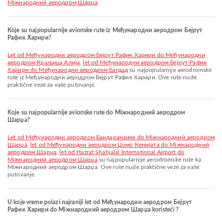
Міжнародний аеродром Шарџа
.
Koje su najpopularnije avionske rute iz Међународни аеродром Бејрут
Рафик Харири?
let od Међународни аеродром Бејрут Рафик Харири do Међународни
аеродром Краљица Алија
,
let od Међународни аеродром Бејрут Рафик
Харири do Међународни аеродром Багдад
su najpopularnije aerodromske
rute iz Међународни аеродром Бејрут Рафик Харири. Ove rute nude
praktične veze za vaše putovanje.
Koje su najpopularnije avionske rute do Міжнародний аеродром
Шарџа?
let od Међународни аеродром Бандаранаике do Міжнародний аеродром
Шарџа
,
let od Међународни аеродром Џомо Кенијата do Міжнародний
аеродром Шарџа
,
let od Hazrat Shahjalal International Airport do
Міжнародний аеродром Шарџа
su najpopularnije aerodromske rute ka
Міжнародний аеродром Шарџа. Ove rute nude praktične veze za vaše
putovanje.
U koje vreme polazi najraniji let od Међународни аеродром Бејрут
Рафик Харири do Міжнародний аеродром Шарџа koristeći ?