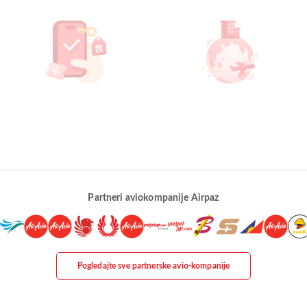
Partneri aviokompanije Airpaz
Pogledajte sve partnerske avio-kompanije