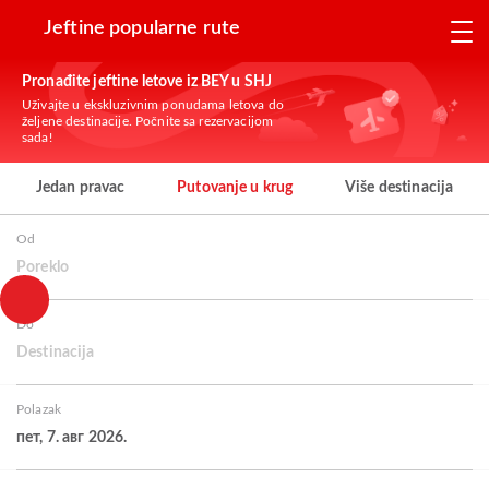
Jeftine popularne rute
Pronađite jeftine letove iz BEY u SHJ
Uživajte u ekskluzivnim ponudama letova do
željene destinacije. Počnite sa rezervacijom
sada!
Jedan pravac
Putovanje u krug
Više destinacija
Od
Poreklo
Do
Destinacija
Polazak
пет, 7. авг 2026.