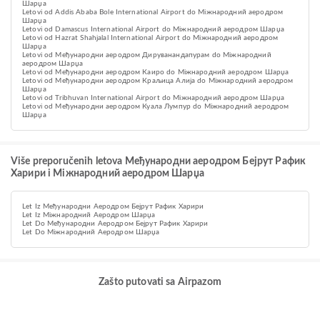
Шарџа
Letovi od Addis Ababa Bole International Airport do Міжнародний аеродром
Шарџа
Letovi od Damascus International Airport do Міжнародний аеродром Шарџа
Letovi od Hazrat Shahjalal International Airport do Міжнародний аеродром
Шарџа
Letovi od Међународни аеродром Дируванандапурам do Міжнародний
аеродром Шарџа
Letovi od Међународни аеродром Каиро do Міжнародний аеродром Шарџа
Letovi od Међународни аеродром Краљица Алија do Міжнародний аеродром
Шарџа
Letovi od Tribhuvan International Airport do Міжнародний аеродром Шарџа
Letovi od Међународни аеродром Куала Лумпур do Міжнародний аеродром
Шарџа
Više preporučenih letova Међународни аеродром Бејрут Рафик
Харири i Міжнародний аеродром Шарџа
Let Iz Међународни Аеродром Бејрут Рафик Харири
Let Iz Міжнародний Аеродром Шарџа
Let Do Међународни Аеродром Бејрут Рафик Харири
Let Do Міжнародний Аеродром Шарџа
Zašto putovati sa Airpazom