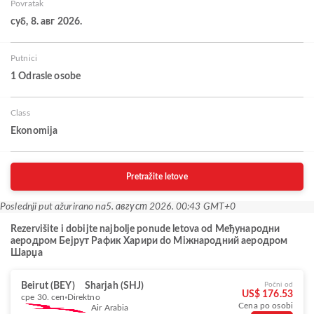
Povratak
суб, 8. авг 2026.
Putnici
1 Odrasle osobe
Class
Ekonomija
Pretražite letove
Poslednji put ažurirano na
5. август 2026. 00:43 GMT+0
Rezervišite i dobijte najbolje ponude letova od Међународни
аеродром Бејрут Рафик Харири do Міжнародний аеродром
Шарџа
Beirut (BEY)
Sharjah (SHJ)
Počni od
US$ 176.53
сре 30. сеп
Direktno
Cena po osobi
Air Arabia