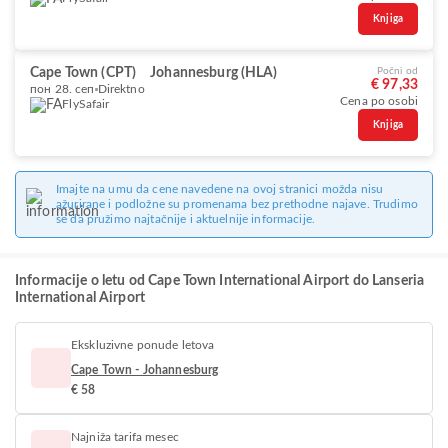
Knjiga
Cape Town (CPT)
Johannesburg (HLA)
Počni od
€ 97,33
пон 28. сеп
Direktno
Cena po osobi
FlySafair
Knjiga
Imajte na umu da cene navedene na ovoj stranici možda nisu
ažurirane i podložne su promenama bez prethodne najave. Trudimo
se da pružimo najtačnije i aktuelnije informacije.
Informacije o letu od Cape Town International Airport do Lanseria
International Airport
Ekskluzivne ponude letova
Cape Town - Johannesburg
€ 58
Najniža tarifa mesec