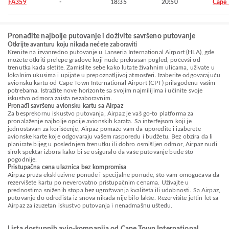
FA359
-
18:35
20:50
Cape
Pronađite najbolje putovanje i doživite savršeno putovanje
Otkrijte avanturu koju nikada nećete zaboraviti
Krenite na izvanredno putovanje u Lanseria International Airport (HLA), gde
možete otkriti prelepe gradove koji nude prekrasan pogled, počevši od
trenutka kada sletite. Zamislite sebe kako lutate živahnim ulicama, uživate u
lokalnim ukusima i upijate u prepoznatljivoj atmosferi. Izaberite odgovarajuću
avionsku kartu od Cape Town International Airport (CPT) prilagođenu vašim
potrebama. Istražite nove horizonte sa svojim najmilijima i učinite svoje
iskustvo odmora zaista nezaboravnim.
Pronađi savršenu avionsku kartu sa Airpaz
Za besprekornu iskustvo putovanja, Airpaz je vaš go-to platforma za
pronalaženje najbolje opcije avionskih karata. Sa interfejsom koji je
jednostavan za korišćenje, Airpaz pomaže vam da uporedite i izaberete
avionske karte koje odgovaraju vašem rasporedu i budžetu. Bez obzira da li
planirate bijeg u poslednjem trenutku ili dobro osmišljen odmor, Airpaz nudi
širok spektar izbora kako bi se osiguralo da vaše putovanje bude što
pogodnije.
Pristupačna cena ulaznica bez kompromisa
Airpaz pruža ekskluzivne ponude i specijalne ponude, što vam omogućava da
rezervišete kartu po neverovatno pristupačnim cenama. Uživajte u
prednostima sniženih stopa bez ugrožavanja kvaliteta ili udobnosti. Sa Airpaz,
putovanje do odredišta iz snova nikada nije bilo lakše. Rezervišite jeftin let sa
Airpaz za izuzetan iskustvo putovanja i nenadmašnu uštedu.