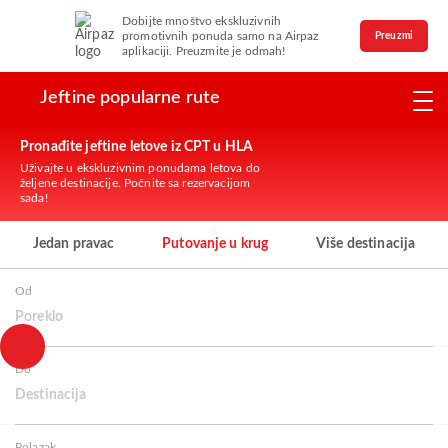
Dobijte mnoštvo ekskluzivnih
promotivnih ponuda samo na Airpaz
Preuzmi
aplikaciji. Preuzmite je odmah!
Jeftine popularne rute
Pronađite jeftine letove iz CPT u HLA
Uživajte u ekskluzivnim ponudama letova do
željene destinacije. Počnite sa rezervacijom
sada!
Jedan pravac
Putovanje u krug
Više destinacija
Od
Poreklo
Do
Destinacija
Polazak