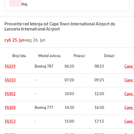
Avg.
Proverite red letenja od Cape Town International Airport do
Lanseria International Airport
суб 25. јул
нед 26. јул
Broj leta.
Model aviona
Polasci
Dolazi
FA339
Boeing 787
06:20
08:25
Cape
FA310
-
07:20
09:25
Cape
FA302
-
10:05
12:20
Cape
FA308
Boeing 777
14:30
16:30
Cape
FA353
-
15:00
17:15
Cape