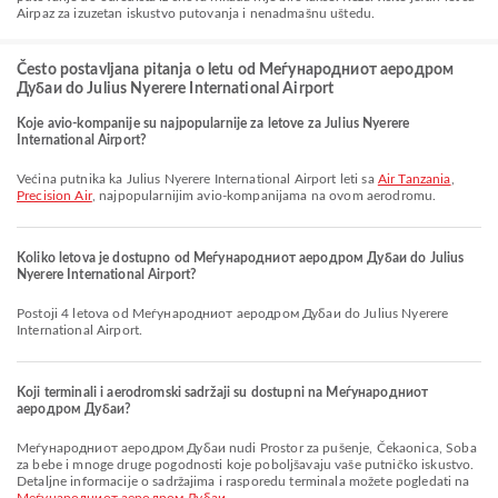
Airpaz za izuzetan iskustvo putovanja i nenadmašnu uštedu.
Često postavljana pitanja o letu od Меѓународниот аеродром
Дубаи do Julius Nyerere International Airport
Koje avio-kompanije su najpopularnije za letove za Julius Nyerere
International Airport?
Većina putnika ka Julius Nyerere International Airport leti sa
Air Tanzania
,
Precision Air
, najpopularnijim avio-kompanijama na ovom aerodromu.
Koliko letova je dostupno od Меѓународниот аеродром Дубаи do Julius
Nyerere International Airport?
Postoji 4 letova od Меѓународниот аеродром Дубаи do Julius Nyerere
International Airport.
Koji terminali i aerodromski sadržaji su dostupni na Меѓународниот
аеродром Дубаи?
Меѓународниот аеродром Дубаи nudi Prostor za pušenje, Čekaonica, Soba
za bebe i mnoge druge pogodnosti koje poboljšavaju vaše putničko iskustvo.
Detaljne informacije o sadržajima i rasporedu terminala možete pogledati na