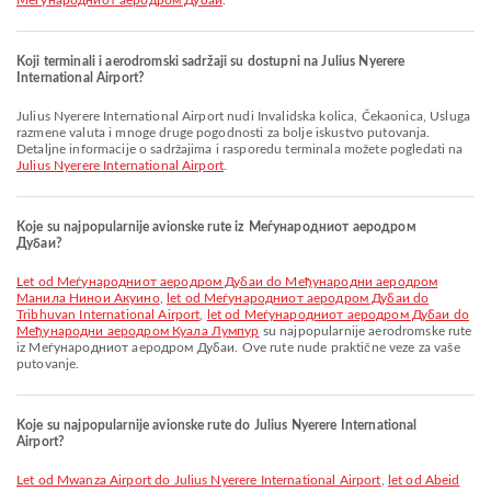
Меѓународниот аеродром Дубаи
.
Koji terminali i aerodromski sadržaji su dostupni na Julius Nyerere
International Airport?
Julius Nyerere International Airport nudi Invalidska kolica, Čekaonica, Usluga
razmene valuta i mnoge druge pogodnosti za bolje iskustvo putovanja.
Detaljne informacije o sadržajima i rasporedu terminala možete pogledati na
Julius Nyerere International Airport
.
Koje su najpopularnije avionske rute iz Меѓународниот аеродром
Дубаи?
let od Меѓународниот аеродром Дубаи do Међународни аеродром
Манила Нинои Акуино
,
let od Меѓународниот аеродром Дубаи do
Tribhuvan International Airport
,
let od Меѓународниот аеродром Дубаи do
Међународни аеродром Куала Лумпур
su najpopularnije aerodromske rute
iz Меѓународниот аеродром Дубаи. Ove rute nude praktične veze za vaše
putovanje.
Koje su najpopularnije avionske rute do Julius Nyerere International
Airport?
let od Mwanza Airport do Julius Nyerere International Airport
,
let od Abeid