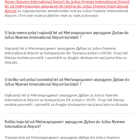
Amani Karume International Airport do Julius Nyerere International Airport
,
let od Међународни аеродром Истанбул do Julius Nyerere International
Airport
su najpopularnije aerodromske rute ka Julius Nyerere International
Airport. Ove rute nude praktične veze za vaše putovanje.
U koje vreme polazi najraniji let od Меѓународниот аеродром Дубаи do
Julius Nyerere International Airport koristeći ?
Najraniji let iz Меѓународниот аеродром Дубаи za Julius Nyerere
International Airport sa kompanijom Air Tanzania polazi u 04:00. Ovaj red
letenja možete proveriti i uporediti sa drugim dostupnim opcijama leta na
Airpazu.
U koliko sati polazi poslednji let od Меѓународниот аеродром Дубаи do
Julius Nyerere International Airport koristeći ?
Najkasniji let iz Меѓународниот аеродром Дубаи za Julius Nyerere
International Airport sa kompanijom EK polazi u 10:05. Ovaj red letenja
možete proveriti i uporediti sa drugim dostupnim opcijama leta na Airpazu.
Koliko traje let od Меѓународниот аеродром Дубаи do Julius Nyerere
International Airport?
Trajanje leta od Меѓународниот аеродром Дубаи do Julius Nyerere