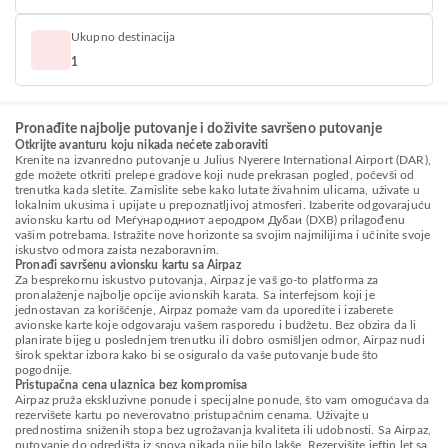
Ukupno destinacija
1
Pronađite najbolje putovanje i doživite savršeno putovanje
Otkrijte avanturu koju nikada nećete zaboraviti
Krenite na izvanredno putovanje u Julius Nyerere International Airport (DAR),
gde možete otkriti prelepe gradove koji nude prekrasan pogled, počevši od
trenutka kada sletite. Zamislite sebe kako lutate živahnim ulicama, uživate u
lokalnim ukusima i upijate u prepoznatljivoj atmosferi. Izaberite odgovarajuću
avionsku kartu od Меѓународниот аеродром Дубаи (DXB) prilagođenu
vašim potrebama. Istražite nove horizonte sa svojim najmilijima i učinite svoje
iskustvo odmora zaista nezaboravnim.
Pronađi savršenu avionsku kartu sa Airpaz
Za besprekornu iskustvo putovanja, Airpaz je vaš go-to platforma za
pronalaženje najbolje opcije avionskih karata. Sa interfejsom koji je
jednostavan za korišćenje, Airpaz pomaže vam da uporedite i izaberete
avionske karte koje odgovaraju vašem rasporedu i budžetu. Bez obzira da li
planirate bijeg u poslednjem trenutku ili dobro osmišljen odmor, Airpaz nudi
širok spektar izbora kako bi se osiguralo da vaše putovanje bude što
pogodnije.
Pristupačna cena ulaznica bez kompromisa
Airpaz pruža ekskluzivne ponude i specijalne ponude, što vam omogućava da
rezervišete kartu po neverovatno pristupačnim cenama. Uživajte u
prednostima sniženih stopa bez ugrožavanja kvaliteta ili udobnosti. Sa Airpaz,
putovanje do odredišta iz snova nikada nije bilo lakše. Rezervišite jeftin let sa