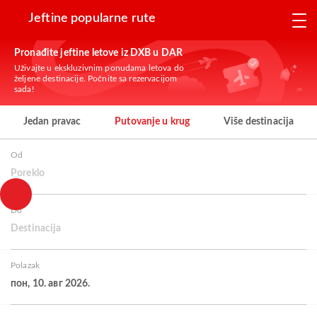
Jeftine popularne rute
Pronađite jeftine letove iz DXB u DAR
Uživajte u ekskluzivnim ponudama letova do
željene destinacije. Počnite sa rezervacijom
sada!
Jedan pravac
Putovanje u krug
Više destinacija
Od
Poreklo
Do
Destinacija
Polazak
пон, 10. авг 2026.