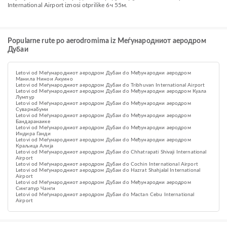
International Airport iznosi otprilike 6ч 55м.
Popularne rute po aerodromima iz Меѓународниот аеродром
Дубаи
Letovi od Меѓународниот аеродром Дубаи do Међународни аеродром
Манила Нинои Акуино
Letovi od Меѓународниот аеродром Дубаи do Tribhuvan International Airport
Letovi od Меѓународниот аеродром Дубаи do Међународни аеродром Куала
Лумпур
Letovi od Меѓународниот аеродром Дубаи do Међународни аеродром
Суварнабуми
Letovi od Меѓународниот аеродром Дубаи do Међународни аеродром
Бандаранаике
Letovi od Меѓународниот аеродром Дубаи do Међународни аеродром
Индира Ганди
Letovi od Меѓународниот аеродром Дубаи do Међународни аеродром
Краљица Алија
Letovi od Меѓународниот аеродром Дубаи do Chhatrapati Shivaji International
Airport
Letovi od Меѓународниот аеродром Дубаи do Cochin International Airport
Letovi od Меѓународниот аеродром Дубаи do Hazrat Shahjalal International
Airport
Letovi od Меѓународниот аеродром Дубаи do Међународни аеродром
Сингапур Чанги
Letovi od Меѓународниот аеродром Дубаи do Mactan Cebu International
Airport