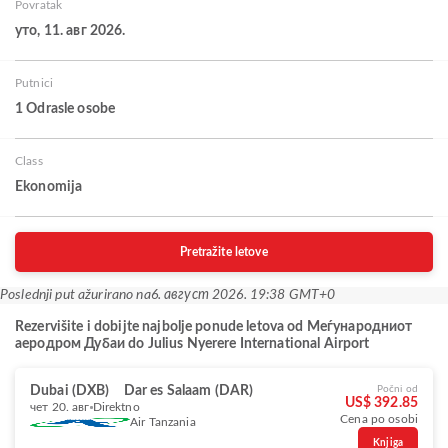
Povratak
уто, 11. авг 2026.
Putnici
1 Odrasle osobe
Class
Ekonomija
Pretražite letove
Poslednji put ažurirano na
6. август 2026. 19:38 GMT+0
Rezervišite i dobijte najbolje ponude letova od Меѓународниот
аеродром Дубаи do Julius Nyerere International Airport
Dubai (DXB)
Dar es Salaam (DAR)
Počni od
US$ 392.85
чет 20. авг
Direktno
Cena po osobi
Air Tanzania
Knjiga