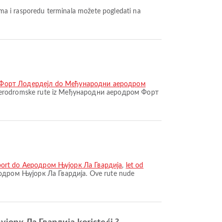
ma i rasporedu terminala možete pogledati na
 Форт Лодердејл do Међународни аеродром
 aerodromske rute iz Међународни аеродром Форт
Airport do Аеродром Њујорк Ла Гвардија
,
let od
родром Њујорк Ла Гвардија. Ove rute nude