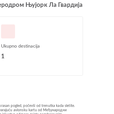
еродром Њујорк Ла Гвардија
Ukupno destinacija
1
asan pogled, počevši od trenutka kada sletite.
odgovarajuću avionsku kartu od Међународни