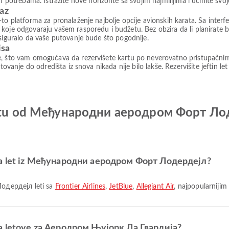
trebama. Istražite nove horizonte sa svojim najmilijima i učinite svo
paz
to platforma za pronalaženje najbolje opcije avionskih karata. Sa interfe
koje odgovaraju vašem rasporedu i budžetu. Bez obzira da li planirate b
osiguralo da vaše putovanje bude što pogodnije.
isa
e, što vam omogućava da rezervišete kartu po neverovatno pristupačni
tovanje do odredišta iz snova nikada nije bilo lakše. Rezervišite jeftin le
o letu od Међународни аеродром Форт Л
 za let iz Међународни аеродром Форт Лодердејл?
одердејл leti sa
Frontier Airlines
,
JetBlue
,
Allegiant Air
, najpopularniji
 za letove za Аеродром Њујорк Ла Гвардија?