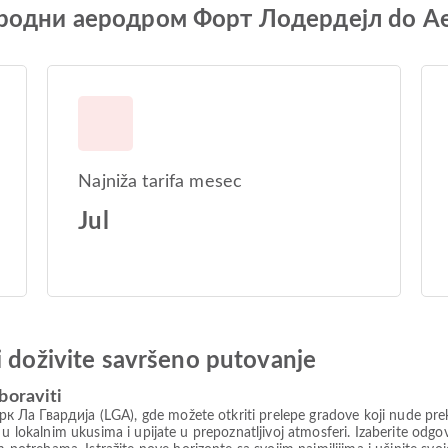
народни аеродром Форт Лодердејл do А
Najniža tarifa mesec
Jul
i doživite savršeno putovanje
boraviti
Ла Гвардија (LGA), gde možete otkriti prelepe gradove koji nude prekr
e u lokalnim ukusima i upijate u prepoznatljivoj atmosferi. Izaberite 