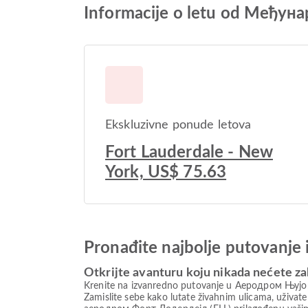
Informacije o letu od Међу
Ekskluzivne ponude letova
Fort Lauderdale - New
York, US$ 75.63
Pronađite najbolje putovanje 
Otkrijte avanturu koju nikada nećete za
Krenite na izvanredno putovanje u Аеродром Њујорк 
Zamislite sebe kako lutate živahnim ulicama, uživat