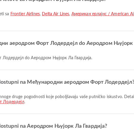
eti sa
Frontier Airlines
,
Delta Air Lines
,
Американ ерлајнс / American Air
родни аеродром Форт Лодердејл do Аеродром Њујорк 
рт Лодердејл do Аеродром Њујорк Ла Гвардија.
 su dostupni na Међународни аеродром Форт Лодердејл
т Лодердејл
.
su dostupni na Аеродром Њујорк Ла Гвардија?