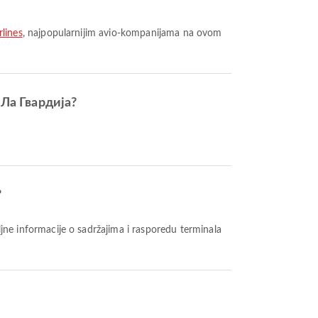
lines
, najpopularnijim avio-kompanijama na ovom
Ла Гвардија?
?