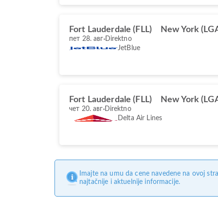
Fort Lauderdale (FLL)
New York (LG
пет 28. авг
Direktno
JetBlue
Fort Lauderdale (FLL)
New York (LG
чет 20. авг
Direktno
Delta Air Lines
Imajte na umu da cene navedene na ovoj stra
najtačnije i aktuelnije informacije.