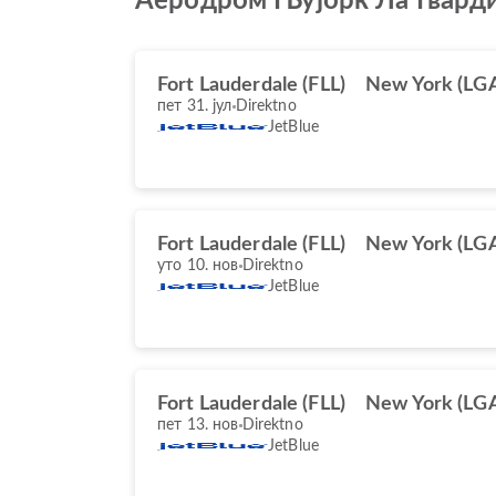
Аеродром Њујорк Ла Гварди
Fort Lauderdale (FLL)
New York (LG
пет 31. јул
Direktno
JetBlue
Fort Lauderdale (FLL)
New York (LG
уто 10. нов
Direktno
JetBlue
Fort Lauderdale (FLL)
New York (LG
пет 13. нов
Direktno
JetBlue