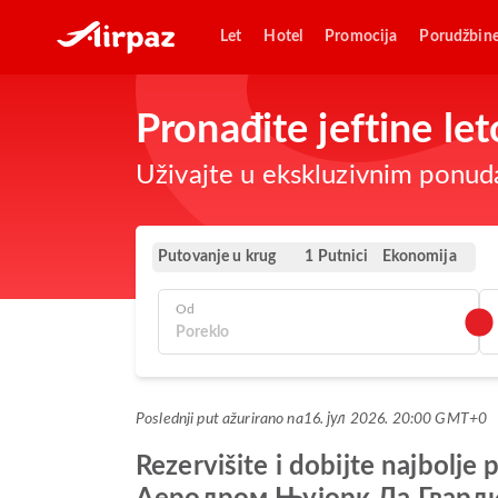
Let
Hotel
Promocija
Porudžbin
Pronađite jeftine le
Uživajte u ekskluzivnim ponuda
Putovanje u krug
Ekonomija
1 Putnici
Od
Poslednji put ažurirano na
16. јул 2026. 20:00 GMT+0
Rezervišite i dobijte najbo