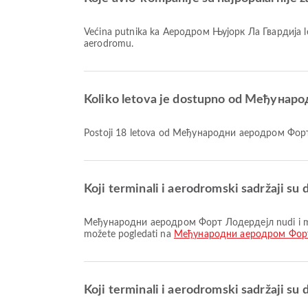
Većina putnika ka Аеродром Њујорк Ла Гвардија l
aerodromu.
Koliko letova je dostupno od Међуна
Postoji 18 letova od Међународни аеродром Фо
Koji terminali i aerodromski sadržaji
Међународни аеродром Форт Лодердејл nudi i mnoge druge pogodnosti koje poboljšavaju vaše putničko iskustvo. Detaljne informacije o sadržajima i rasporedu terminala
možete pogledati na
Међународни аеродром Фор
Koji terminali i aerodromski sadržaji 