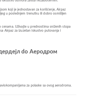
je iskustvo odmora zaista nezaboravnim.
jsom koji je jednostavan za korišćenje, Airpaz
ijeg u poslednjem trenutku ili dobro osmišljen
m cenama. Uživajte u prednostima sniženih stopa
t sa Airpaz za izuzetan iskustvo putovanja i
одердејл do Аеродром
m aviokompanijama za polaske sa ovog aerodroma.