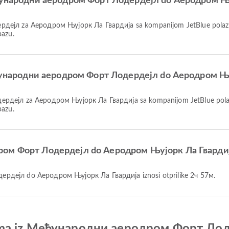
 Међународни аеродром Форт Лодердејл do Аеродром Њу
pazu.
 Међународни аеродром Форт Лодердејл do Аеродром Њу
pazu.
одром Форт Лодердејл do Аеродром Њујорк Ла Гварди
ердејл do Аеродром Њујорк Ла Гвардија iznosi otprilike 2ч 57м.