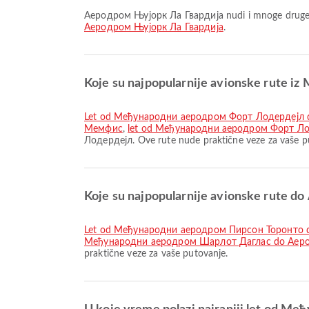
Аеродром Њујорк Ла Гвардија nudi i mnoge druge p
Аеродром Њујорк Ла Гвардија
.
Koje su najpopularnije avionske rute
let od Међународни аеродром Форт Лодердејл
Мемфис
,
let od Међународни аеродром Форт Лоде
Лодердејл. Ove rute nude praktične veze za vaše p
Koje su najpopularnije avionske rute 
let od Међународни аеродром Пирсон Торонто 
Међународни аеродром Шарлот Даглас do Аеро
praktične veze za vaše putovanje.