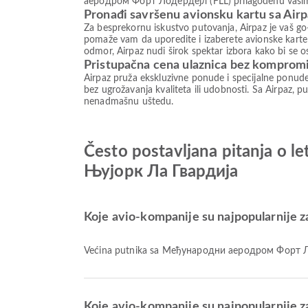
аеродром Форт Лодердејл (FLL) prilagođenu vašim po
Pronađi savršenu avionsku kartu sa Air
Za besprekornu iskustvo putovanja, Airpaz je vaš go-
pomaže vam da uporedite i izaberete avionske karte 
odmor, Airpaz nudi širok spektar izbora kako bi se 
Pristupačna cena ulaznica bez komprom
Airpaz pruža ekskluzivne ponude i specijalne ponud
bez ugrožavanja kvaliteta ili udobnosti. Sa Airpaz, pu
nenadmašnu uštedu.
Često postavljana pitanja 
Њујорк Ла Гвардија
Koje avio-kompanije su najpopularnije
Većina putnika sa Међународни аеродром Форт Л
Koje avio-kompanije su najpopularnije