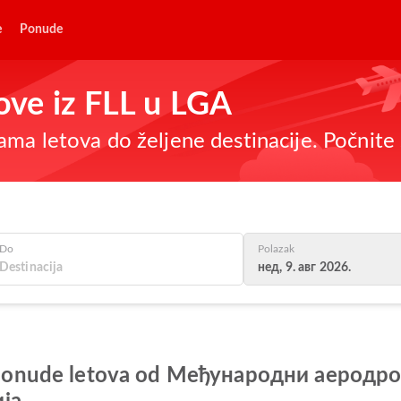
e
Ponude
tove iz FLL u LGA
ma letova do željene destinacije. Počnite 
Do
Polazak
нед, 9. авг 2026.
lje ponude letova od Међународни аерод