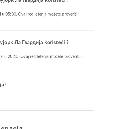
јорк Ла Гвардија koristeći ?
јорк Ла Гвардија koristeći ?
ја?