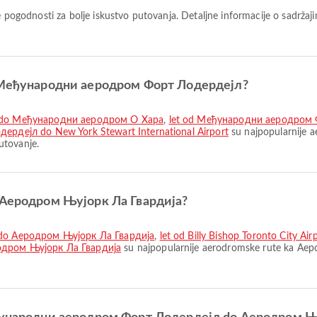
ogodnosti za bolje iskustvo putovanja. Detaljne informacije o sadržaji
 iz Међународни аеродром Форт Лодердејл?
 do Међународни аеродром О Хара
,
let od Међународни аеродром
рдејл do New York Stewart International Airport
su najpopularnije
utovanje.
do Аеродром Њујорк Ла Гвардија?
do Аеродром Њујорк Ла Гвардија
,
let od Billy Bishop Toronto City 
дром Њујорк Ла Гвардија
su najpopularnije aerodromske rute ka Ае