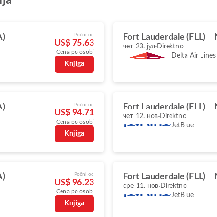
ја
Počni od
A)
Fort Lauderdale (FLL)
US$ 75.63
чет 23. јул
Direktno
Cena po osobi
Delta Air Lines
Knjiga
Počni od
A)
Fort Lauderdale (FLL)
US$ 94.71
чет 12. нов
Direktno
Cena po osobi
JetBlue
Knjiga
Počni od
A)
Fort Lauderdale (FLL)
US$ 96.23
сре 11. нов
Direktno
Cena po osobi
JetBlue
Knjiga