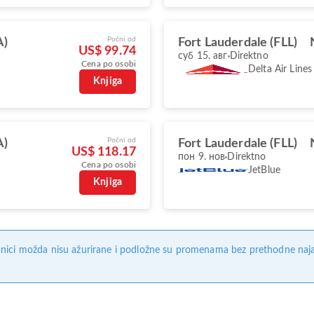
Počni od
A)
Fort Lauderdale (FLL)
US$ 99.74
суб 15. авг
Direktno
Cena po osobi
Delta Air Lines
Knjiga
Počni od
A)
Fort Lauderdale (FLL)
US$ 118.17
пон 9. нов
Direktno
Cena po osobi
JetBlue
Knjiga
nici možda nisu ažurirane i podložne su promenama bez prethodne naj