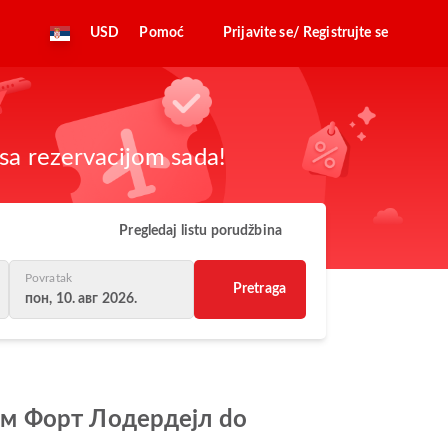
USD
Pomoć
Prijavite se/ Registrujte se
sa rezervacijom sada!
Pregledaj listu porudžbina
Povratak
Pretraga
пон, 10. авг 2026.
ром Форт Лодердејл do