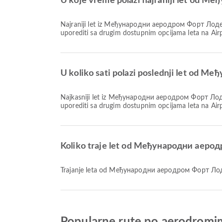
U koje vreme polazi najraniji let od
Najraniji let iz Међународни аеродром Форт Лодердејл za Аеродром Њујорк Ла Гвардија sa kompanijom JetBlue polazi u 05:30. Ovaj red letenja možete proveriti i
uporediti sa drugim dostupnim opcijama leta na Air
U koliko sati polazi poslednji let od
Najkasniji let iz Међународни аеродром Форт Лодердејл za Аеродром Њујорк Ла Гвардија sa kompanijom JetBlue polazi u 20:15. Ovaj red letenja možete proveriti i
uporediti sa drugim dostupnim opcijama leta na Air
Koliko traje let od Међународни аер
Trajanje leta od Међународни аеродром Форт Лод