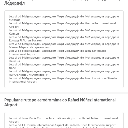
Лодердејл
Letovi od Међународни аеродром Форт Лодердејл do Међународни аеродром
Мемфис
Letovi od Међународни аеродром Форт Лодердејл do Huntsville International
Airport
Letovi od Међународни аеродром Форт Лодердејл do Међународни аеродром
Канкун
Letovi od Међународни аеродром Форт Лодердејл do Међународни аеродром
Едвард Л Логан Бостон
Letovi od Међународни аеродром Форт Лодердејл do Међународни аеродром
Муњоз Марин Интернешонал
Letovi od Међународни аеродром Форт Лодердејл do Juan Santamaría
International Airport
Letovi od Међународни аеродром Форт Лодердејл do Међународни аеродром
Нешвил
Letovi od Међународни аеродром Форт Лодердејл do Међународни аеродром
Далс
Letovi od Међународни аеродром Форт Лодердејл do Међународни аеродром
Њу Орлеанс Луј Армстронг
Letovi od Међународни аеродром Форт Лодердејл do Jose Joaquin de Olmedo
International Airport
Popularne rute po aerodromima do Rafael Núñez International
Airport
Letovi od Jose Maria Cordova International Airport do Rafael Núñez International
Airport
Letovi od El Dorado International Airport do Rafael Núñez International Airport