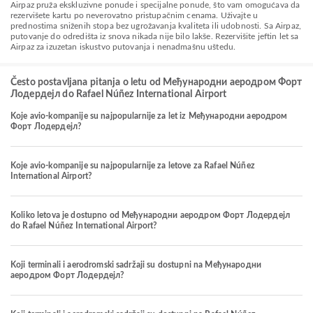
Airpaz pruža ekskluzivne ponude i specijalne ponude, što vam omogućava da
rezervišete kartu po neverovatno pristupačnim cenama. Uživajte u
prednostima sniženih stopa bez ugrožavanja kvaliteta ili udobnosti. Sa Airpaz,
putovanje do odredišta iz snova nikada nije bilo lakše. Rezervišite jeftin let sa
Airpaz za izuzetan iskustvo putovanja i nenadmašnu uštedu.
Često postavljana pitanja o letu od Међународни аеродром Форт
Лодердејл do Rafael Núñez International Airport
Koje avio-kompanije su najpopularnije za let iz Међународни аеродром
Форт Лодердејл?
Koje avio-kompanije su najpopularnije za letove za Rafael Núñez
International Airport?
Koliko letova je dostupno od Међународни аеродром Форт Лодердејл
do Rafael Núñez International Airport?
Koji terminali i aerodromski sadržaji su dostupni na Међународни
аеродром Форт Лодердејл?