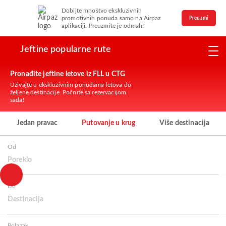
Dobijte mnoštvo ekskluzivnih
promotivnih ponuda samo na Airpaz
Preuzmi
aplikaciji. Preuzmite je odmah!
Jeftine popularne rute
Pronađite jeftine letove iz FLL u CTG
Uživajte u ekskluzivnim ponudama letova do
željene destinacije. Počnite sa rezervacijom
sada!
Jedan pravac
Putovanje u krug
Više destinacija
Od
Poreklo
Do
Destinacija
Polazak