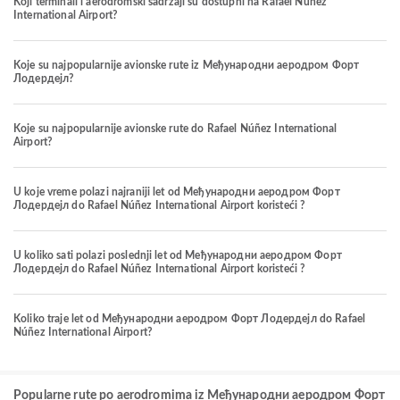
Koji terminali i aerodromski sadržaji su dostupni na Rafael Núñez
International Airport?
Koje su najpopularnije avionske rute iz Међународни аеродром Форт
Лодердејл?
Koje su najpopularnije avionske rute do Rafael Núñez International
Airport?
U koje vreme polazi najraniji let od Међународни аеродром Форт
Лодердејл do Rafael Núñez International Airport koristeći ?
U koliko sati polazi poslednji let od Међународни аеродром Форт
Лодердејл do Rafael Núñez International Airport koristeći ?
Koliko traje let od Међународни аеродром Форт Лодердејл do Rafael
Núñez International Airport?
Popularne rute po aerodromima iz Међународни аеродром Форт