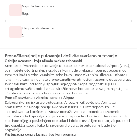
Najniža tarifa mesec
Sep.
Ukupno destinacija
1
Pronađite najbolje putovanje i doživite savršeno putovanje
Otkrijte avanturu koju nikada nećete zaboraviti
Krenite na izvanredno putovanje u Rafael Núñez International Airport (CTG),
gde možete otkriti prelepe gradove koji nude prekrasan pogled, počevši od
trenutka kada sletite. Zamislite sebe kako lutate živahnim ulicama, uživate u
lokalnim ukusima i upijate u prepoznatljivoj atmosferi. Izaberite odgovarajuću
avionsku kartu od Међународни аеродром Форт Лодердејл (FLL)
prilagođenu vašim potrebama. Istražite nove horizonte sa svojim najmilijima i
učinite svoje iskustvo odmora zaista nezaboravnim.
Pronađi savršenu avionsku kartu sa Airpaz
Za besprekornu iskustvo putovanja, Airpaz je vaš go-to platforma za
pronalaženje najbolje opcije avionskih karata. Sa interfejsom koji je
jednostavan za korišćenje, Airpaz pomaže vam da uporedite i izaberete
avionske karte koje odgovaraju vašem rasporedu i budžetu. Bez obzira da li
planirate bijeg u poslednjem trenutku ili dobro osmišljen odmor, Airpaz nudi
širok spektar izbora kako bi se osiguralo da vaše putovanje bude što
pogodnije.
Pristupačna cena ulaznica bez kompromisa