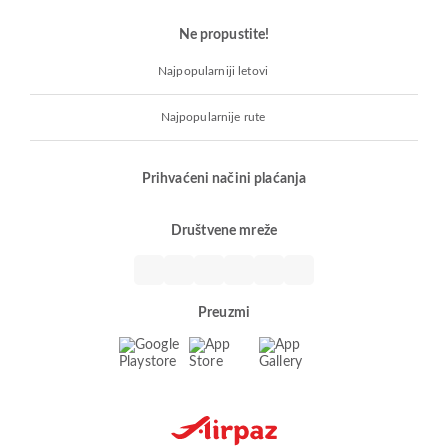
Ne propustite!
Najpopularniji letovi
Najpopularnije rute
Prihvaćeni načini plaćanja
Društvene mreže
Preuzmi