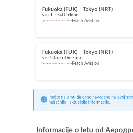
Fukuoka (FUK)
Tokyo (NRT)
уто 1. сеп
Direktno
Peach Aviation
Fukuoka (FUK)
Tokyo (NRT)
уто 20. окт
Direktno
Peach Aviation
Imajte na umu da cene navedene na ovoj stra
najtačnije i aktuelnije informacije.
Informacije o letu od Аеро