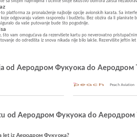
te sa svojim najmilijima i učinite svoje iskustvo odmora zaista nezabora
paz
to platforma za pronalaženje najbolje opcije avionskih karata. Sa interfe
koje odgovaraju vašem rasporedu i budžetu. Bez obzira da li planirate b
osiguralo da vaše putovanje bude što pogodnije.
isa
e, što vam omogućava da rezervišete kartu po neverovatno pristupačni
tovanje do odredišta iz snova nikada nije bilo lakše. Rezervišite jeftin le
nija od Аеродром Фукуока do Аеродром
Peach Aviation
 letu od Аеродром Фукуока do Аеродром
za let iz Аеродром Фукуока?