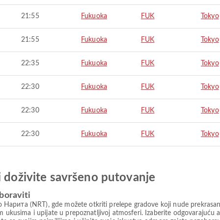
21:55
Fukuoka
FUK
Tokyo
21:55
Fukuoka
FUK
Tokyo
22:35
Fukuoka
FUK
Tokyo
22:30
Fukuoka
FUK
Tokyo
22:30
Fukuoka
FUK
Tokyo
22:30
Fukuoka
FUK
Tokyo
i doživite savršeno putovanje
boraviti
арита (NRT), gde možete otkriti prelepe gradove koji nude prekrasan p
nim ukusima i upijate u prepoznatljivoj atmosferi. Izaberite odgovaraj