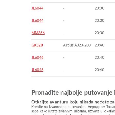
JL6044
-
20:00
JL6044
-
20:00
MM366
-
20:30
GK528
Airbus A320-200
20:40
JL6046
-
20:40
JL6046
-
20:40
Pronađite najbolje putovanje 
Otkrijte avanturu koju nikada nećete za
Krenite na izvanredno putovanje u Аеродром Токио Н
sebe kako lutate živahnim ulicama, uživate u lokal