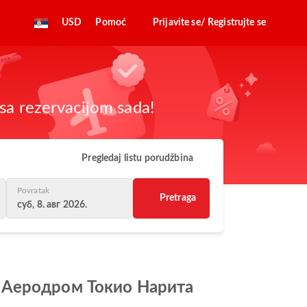
USD
Pomoć
Prijavite se/ Registrujte se
sa rezervacijom sada!
Pregledaj listu porudžbina
Povratak
Pretraga
суб, 8. авг 2026.
do Аеродром Токио Нарита