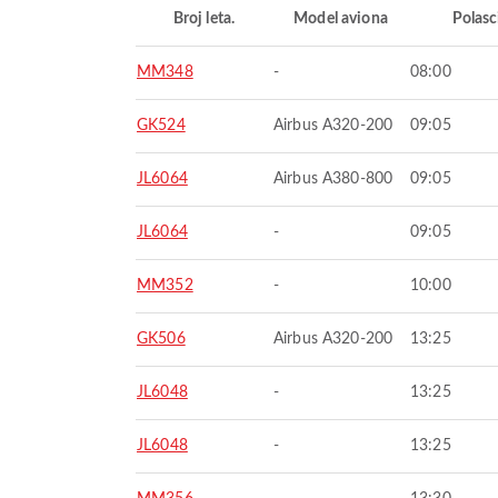
Broj leta.
Model aviona
Polasc
MM348
-
08:00
GK524
Airbus A320-200
09:05
JL6064
Airbus A380-800
09:05
JL6064
-
09:05
MM352
-
10:00
GK506
Airbus A320-200
13:25
JL6048
-
13:25
JL6048
-
13:25