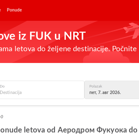
e
Ponude
etove iz FUK u NRT
ma letova do željene destinacije. Počnite 
Do
Polazak
пет, 7. авг 2026.
+0
lje ponude letova od Аеродром Фукуока 