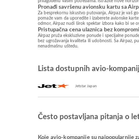
prilagođenu vašim potrebama. Istražite nove horizon
Pronađi savršenu avionsku kartu sa Air
Za besprekornu iskustvo putovanja, Airpaz je vaš go-
pomaže vam da uporedite i izaberete avionske karte 
odmor, Airpaz nudi širok spektar izbora kako bi se 
Pristupačna cena ulaznica bez komprom
Airpaz pruža ekskluzivne ponude i specijalne ponud
bez ugrožavanja kvaliteta ili udobnosti. Sa Airpaz, pu
nenadmašnu uštedu.
Lista dostupnih avio-kompa
Jetstar Japan
Često postavljana pitanja o
Koje avio-kompanije su najpopularnije 