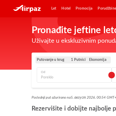
Let
Hotel
Promocija
Porudžbin
Pronađite jeftine l
Uživajte u ekskluzivnim ponuda
Putovanje u krug
Ekonomija
1 Putnici
Od
Poslednji put ažurirano na
5. август 2026. 00:54 GMT
Rezervišite i dobijte najbo