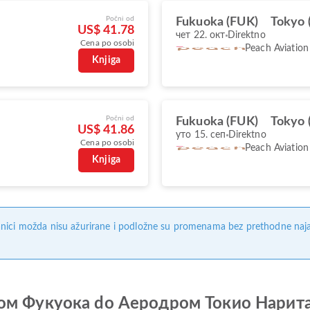
Počni od
Fukuoka (FUK)
Tokyo 
US$ 41.78
чет 22. окт
Direktno
Cena po osobi
Peach Aviation
Knjiga
Počni od
Fukuoka (FUK)
Tokyo 
US$ 41.86
уто 15. сеп
Direktno
Cena po osobi
Peach Aviation
Knjiga
nici možda nisu ažurirane i podložne su promenama bez prethodne naj
дром Фукуока do Аеродром Токио Нарит