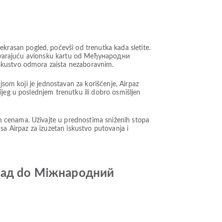
rasan pogled, počevši od trenutka kada sletite.
odgovarajuću avionsku kartu od Међународни
iskustvo odmora zaista nezaboravnim.
jsom koji je jednostavan za korišćenje, Airpaz
ijeg u poslednjem trenutku ili dobro osmišljen
m cenama. Uživajte u prednostima sniženih stopa
t sa Airpaz za izuzetan iskustvo putovanja i
амад do Міжнародний