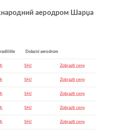
Міжнародний аеродром Шарџа
radilište
Dolazni aerodrom
ah
SHJ
Zobrazit ceny
ah
SHJ
Zobrazit ceny
ah
SHJ
Zobrazit ceny
ah
SHJ
Zobrazit ceny
ah
SHJ
Zobrazit ceny