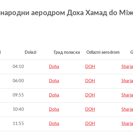
Међународни аеродром Доха Хамад do 
i
Dolazi
Град поласка
Odlazni aerodrom
G
04:10
Doha
DOH
Sharj
06:00
Doha
DOH
Sharj
09:55
Doha
DOH
Sharj
10:40
Doha
DOH
Sharj
11:55
Doha
DOH
Sharj