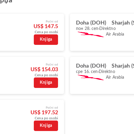
рџа
Počni od
Doha (DOH)
Sharjah 
US$ 147.5
пон 28. сеп
Direktno
Cena po osobi
Air Arabia
Knjiga
Počni od
Doha (DOH)
Sharjah 
US$ 154.03
сре 16. сеп
Direktno
Cena po osobi
Air Arabia
Knjiga
Počni od
US$ 197.52
Cena po osobi
Knjiga