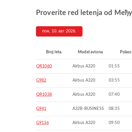
Proverite red letenja od 
пон, 10. авг 2026.
Broj leta.
Model aviona
Polasc
QR1060
Airbus A320
01:55
G982
Airbus A320
03:55
QR1038
Airbus A320
07:40
G941
A32B-BUSINESS
08:35
G9136
Airbus A320
09:50