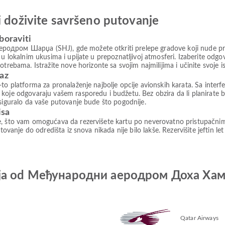
i doživite savršeno putovanje
boraviti
одром Шарџа (SHJ), gde možete otkriti prelepe gradove koji nude prek
e u lokalnim ukusima i upijate u prepoznatljivoj atmosferi. Izaberite 
ama. Istražite nove horizonte sa svojim najmilijima i učinite svoje 
paz
to platforma za pronalaženje najbolje opcije avionskih karata. Sa interfe
koje odgovaraju vašem rasporedu i budžetu. Bez obzira da li planirate b
osiguralo da vaše putovanje bude što pogodnije.
isa
e, što vam omogućava da rezervišete kartu po neverovatno pristupačni
tovanje do odredišta iz snova nikada nije bilo lakše. Rezervišite jeftin le
anija od Међународни аеродром Доха Х
Qatar Airways