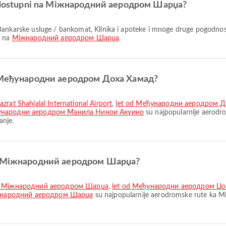
 su dostupni na Міжнародний аеродром Шарџа?
i na
Міжнародний аеродром Шарџа
.
 iz Међународни аеродром Доха Хамад?
t Shahjalal International Airport
,
let od Међународни аеродром Дох
ународни аеродром Манила Нинои Акуино
su najpopularnije aerod
anje.
 do Міжнародний аеродром Шарџа?
do Міжнародний аеродром Шарџа
,
let od Међународни аеродром Џ
o Міжнародний аеродром Шарџа
su najpopularnije aerodromske rute ka