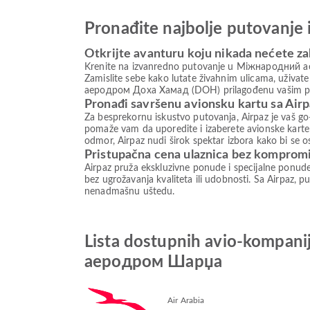
Pronađite najbolje putovanje 
Otkrijte avanturu koju nikada nećete za
Krenite na izvanredno putovanje u Міжнародний аер
Zamislite sebe kako lutate živahnim ulicama, uživat
аеродром Доха Хамад (DOH) prilagođenu vašim potreb
Pronađi savršenu avionsku kartu sa Air
Za besprekornu iskustvo putovanja, Airpaz je vaš go-
pomaže vam da uporedite i izaberete avionske karte 
odmor, Airpaz nudi širok spektar izbora kako bi se 
Pristupačna cena ulaznica bez komprom
Airpaz pruža ekskluzivne ponude i specijalne ponud
bez ugrožavanja kvaliteta ili udobnosti. Sa Airpaz, pu
nenadmašnu uštedu.
Lista dostupnih avio-komp
аеродром Шарџа
Air Arabia