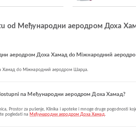
o letu od Међународни аеродром Доха 
ародни аеродром Доха Хамад do Міжнародний аеродр
оха Хамад do Міжнародний аеродром Шарџа.
 su dostupni na Међународни аеродром Доха Хамад?
ete pogledati na
Међународни аеродром Доха Хамад
.