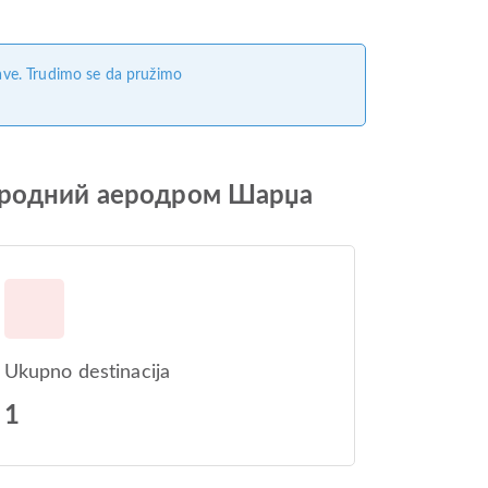
ave. Trudimo se da pružimo
народний аеродром Шарџа
Ukupno destinacija
1