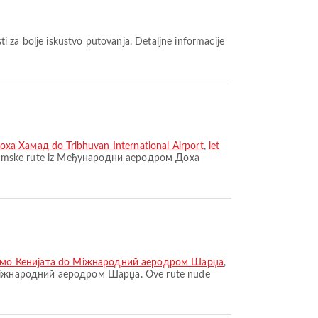
а Хамад do Tribhuvan International Airport
,
let
romske rute iz Међународни аеродром Доха
омо Кенијата do Міжнародний аеродром Шарџа
,
 Міжнародний аеродром Шарџа. Ove rute nude