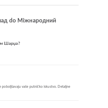
Хамад do Міжнародний
ом Шарџа?