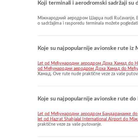
Koji terminali i aerodromski sadržaji
Міжнародний аеродром Шарџа nudi Ručavanje, Bankarske usluge / bankomat, Klinika i apoteke i mnoge druge pogodnosti za bolje iskustvo putovanja. Detaljne informacije
o sadržajima i rasporedu terminala možete pogledat
Koje su najpopularnije avionske rute
let od Међународни аеродром Доха Хамад do Hazra
od Међународни аеродром Доха Хамад do Међ
Хамад. Ove rute nude praktične veze za vaše putov
Koje su najpopularnije avionske rute
let od Међународни аеродром Бандаранаике 
let od Hazrat Shahjalal International Airport d
praktične veze za vaše putovanje.