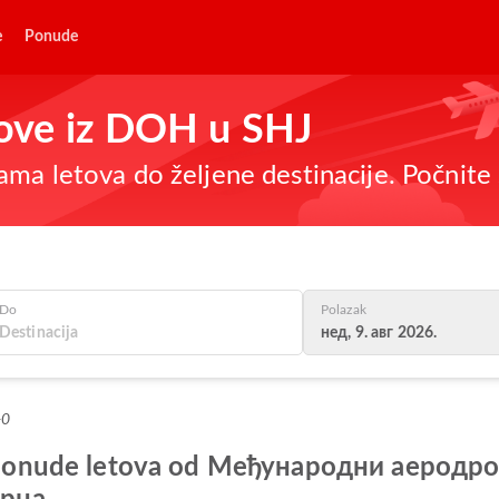
e
Ponude
etove iz DOH u SHJ
ma letova do željene destinacije. Počnite 
Do
Polazak
нед, 9. авг 2026.
+0
lje ponude letova od Међународни аерод