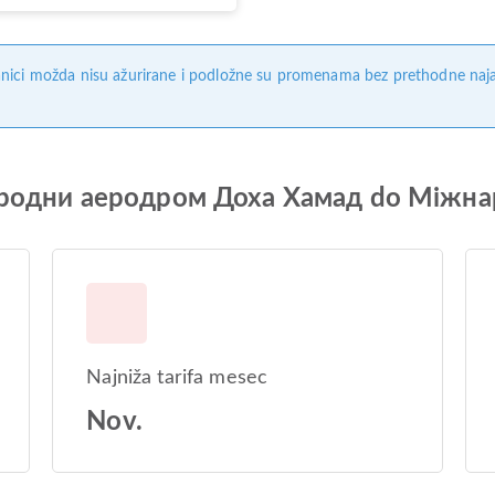
nici možda nisu ažurirane i podložne su promenama bez prethodne naj
ународни аеродром Доха Хамад do Між
Najniža tarifa mesec
Nov.