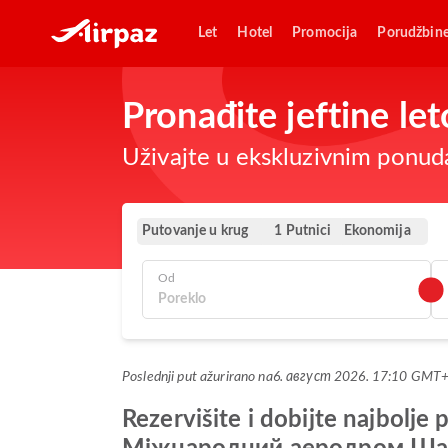
Let
Hotel
Promocija
Porudžbin
Pronađite jeftine l
Uživajte u ekskluzivnim ponuda
Putovanje u krug
Ekonomija
1 Putnici
Od
Poslednji put ažurirano na
6. август 2026. 17:10 GMT
Rezervišite i dobijte najbo