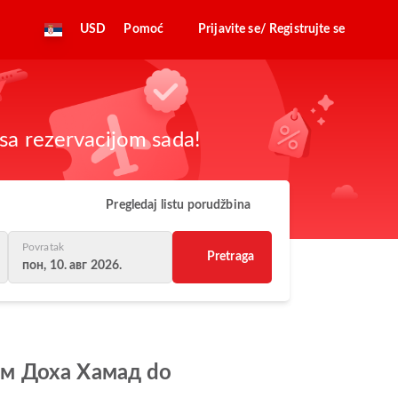
USD
Pomoć
Prijavite se/ Registrujte se
sa rezervacijom sada!
Pregledaj listu porudžbina
Povratak
Pretraga
пон, 10. авг 2026.
ром Доха Хамад do