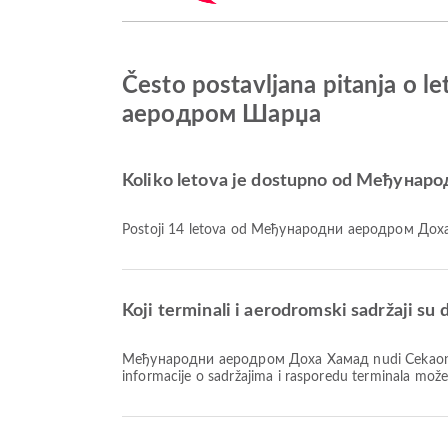
Često postavljana pitanja 
аеродром Шарџа
Koliko letova je dostupno od Међун
Postoji 14 letova od Међународни аеродром Д
Koji terminali i aerodromski sadržaji
Међународни аеродром Доха Хамад nudi Čekaonica, Prostor za pušenje, Klinika i apoteke i mnoge druge pogodnosti koje poboljšavaju vaše putničko iskustvo. Detaljne
informacije o sadržajima i rasporedu terminala mož