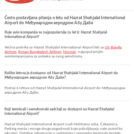
Često postavljana pitanja o letu od Hazrat Shahjalal International
Airport do Међународни аеродром Абу Даби
Koje avio-kompanije su najpopularnije za let iz Hazrat Shahjalal
International Airport?
Većina putnika sa Hazrat Shahjalal International Airport leti sa
US-Bangla
Airlines
,
Biman Bangladesh Airlines
,
Novoair
, najpopularnijim
aviokompanijama za polaske sa ovog aerodroma.
Koliko letova je dostupno od Hazrat Shahjalal International Airport do
Међународни аеродром Абу Даби?
Postoji 6 letova od Hazrat Shahjalal International Airport do Међународни
аеродром Абу Даби.
Koji terminali i aerodromski sadržaji su dostupni na Hazrat Shahjalal
International Airport?
Hazrat Shahjalal International Airport nudi Molitvena soba, Čekaonica,
Parking mesta i mnoge druge pogodnosti koje poboljšavaju vaše putničko
iskustvo. Detaljne informacije o sadržajima i rasporedu terminala možete