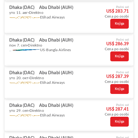
Dhaka (DAC)
Abu Dhabi (AUH)
Počni od
US$ 283.71
уто 11. авг
Direktno
Cena po osobi
Etihad Airways
Knjiga
Dhaka (DAC)
Abu Dhabi (AUH)
Počni od
US$ 286.39
пон 7. сеп
Direktno
Cena po osobi
US-Bangla Airlines
Knjiga
Dhaka (DAC)
Abu Dhabi (AUH)
Počni od
US$ 287.39
уто 20. окт
Direktno
Cena po osobi
Etihad Airways
Knjiga
Dhaka (DAC)
Abu Dhabi (AUH)
Počni od
US$ 287.41
уто 29. сеп
Direktno
Cena po osobi
Etihad Airways
Knjiga
Počni od