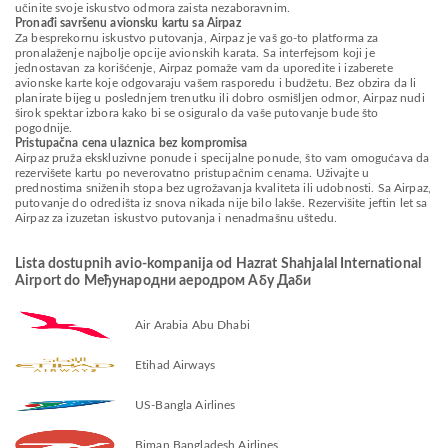
učinite svoje iskustvo odmora zaista nezaboravnim.
Pronađi savršenu avionsku kartu sa Airpaz
Za besprekornu iskustvo putovanja, Airpaz je vaš go-to platforma za
pronalaženje najbolje opcije avionskih karata. Sa interfejsom koji je
jednostavan za korišćenje, Airpaz pomaže vam da uporedite i izaberete
avionske karte koje odgovaraju vašem rasporedu i budžetu. Bez obzira da li
planirate bijeg u poslednjem trenutku ili dobro osmišljen odmor, Airpaz nudi
širok spektar izbora kako bi se osiguralo da vaše putovanje bude što
pogodnije.
Pristupačna cena ulaznica bez kompromisa
Airpaz pruža ekskluzivne ponude i specijalne ponude, što vam omogućava da
rezervišete kartu po neverovatno pristupačnim cenama. Uživajte u
prednostima sniženih stopa bez ugrožavanja kvaliteta ili udobnosti. Sa Airpaz,
putovanje do odredišta iz snova nikada nije bilo lakše. Rezervišite jeftin let sa
Airpaz za izuzetan iskustvo putovanja i nenadmašnu uštedu.
Lista dostupnih avio-kompanija od Hazrat Shahjalal International
Airport do Међународни аеродром Абу Даби
Air Arabia Abu Dhabi
Etihad Airways
US-Bangla Airlines
Biman Bangladesh Airlines