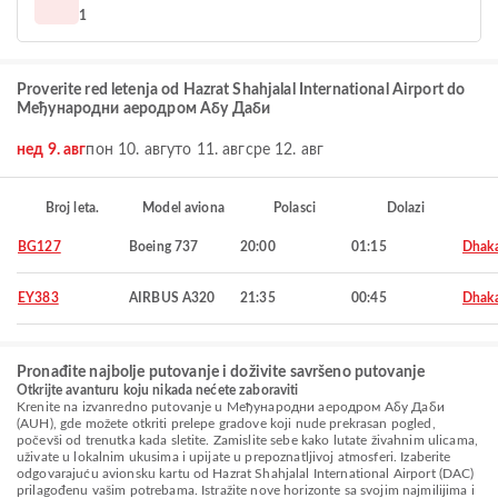
1
Proverite red letenja od Hazrat Shahjalal International Airport do
Међународни аеродром Абу Даби
нед 9. авг
пон 10. авг
уто 11. авг
сре 12. авг
Broj leta.
Model aviona
Polasci
Dolazi
BG127
Boeing 737
20:00
01:15
Dhak
EY383
AIRBUS A320
21:35
00:45
Dhak
Pronađite najbolje putovanje i doživite savršeno putovanje
Otkrijte avanturu koju nikada nećete zaboraviti
Krenite na izvanredno putovanje u Међународни аеродром Абу Даби
(AUH), gde možete otkriti prelepe gradove koji nude prekrasan pogled,
počevši od trenutka kada sletite. Zamislite sebe kako lutate živahnim ulicama,
uživate u lokalnim ukusima i upijate u prepoznatljivoj atmosferi. Izaberite
odgovarajuću avionsku kartu od Hazrat Shahjalal International Airport (DAC)
prilagođenu vašim potrebama. Istražite nove horizonte sa svojim najmilijima i