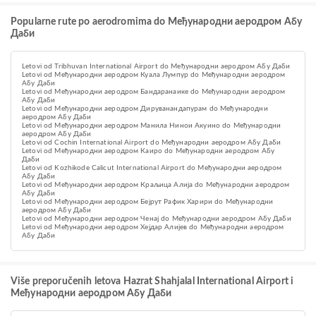
Popularne rute po aerodromima do Међународни аеродром Абу
Даби
Letovi od Tribhuvan International Airport do Међународни аеродром Абу Даби
Letovi od Међународни аеродром Куала Лумпур do Међународни аеродром
Абу Даби
Letovi od Међународни аеродром Бандаранаике do Међународни аеродром
Абу Даби
Letovi od Међународни аеродром Дируванандапурам do Међународни
аеродром Абу Даби
Letovi od Међународни аеродром Манила Нинои Акуино do Међународни
аеродром Абу Даби
Letovi od Cochin International Airport do Међународни аеродром Абу Даби
Letovi od Међународни аеродром Каиро do Међународни аеродром Абу
Даби
Letovi od Kozhikode Calicut International Airport do Међународни аеродром
Абу Даби
Letovi od Међународни аеродром Краљица Алија do Међународни аеродром
Абу Даби
Letovi od Међународни аеродром Бејрут Рафик Харири do Међународни
аеродром Абу Даби
Letovi od Међународни аеродром Ченај do Међународни аеродром Абу Даби
Letovi od Међународни аеродром Хејдар Алијев do Међународни аеродром
Абу Даби
Više preporučenih letova Hazrat Shahjalal International Airport i
Међународни аеродром Абу Даби