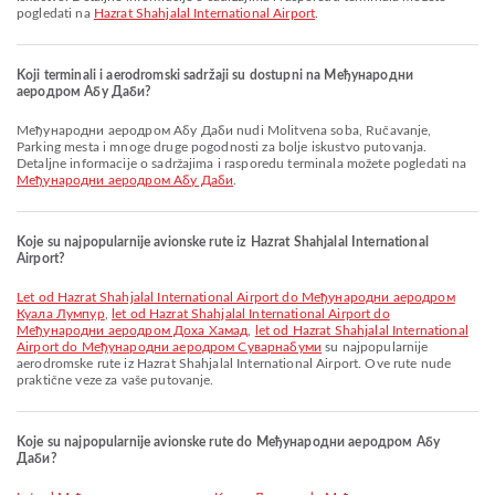
pogledati na
Hazrat Shahjalal International Airport
.
Koji terminali i aerodromski sadržaji su dostupni na Међународни
аеродром Абу Даби?
Међународни аеродром Абу Даби nudi Molitvena soba, Ručavanje,
Parking mesta i mnoge druge pogodnosti za bolje iskustvo putovanja.
Detaljne informacije o sadržajima i rasporedu terminala možete pogledati na
Међународни аеродром Абу Даби
.
Koje su najpopularnije avionske rute iz Hazrat Shahjalal International
Airport?
let od Hazrat Shahjalal International Airport do Међународни аеродром
Куала Лумпур
,
let od Hazrat Shahjalal International Airport do
Међународни аеродром Доха Хамад
,
let od Hazrat Shahjalal International
Airport do Међународни аеродром Суварнабуми
su najpopularnije
aerodromske rute iz Hazrat Shahjalal International Airport. Ove rute nude
praktične veze za vaše putovanje.
Koje su najpopularnije avionske rute do Међународни аеродром Абу
Даби?