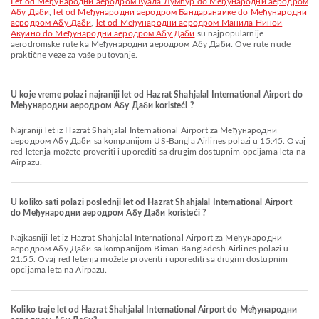
let od Међународни аеродром Куала Лумпур do Међународни аеродром
Абу Даби
,
let od Међународни аеродром Бандаранаике do Међународни
аеродром Абу Даби
,
let od Међународни аеродром Манила Нинои
Акуино do Међународни аеродром Абу Даби
su najpopularnije
aerodromske rute ka Међународни аеродром Абу Даби. Ove rute nude
praktične veze za vaše putovanje.
U koje vreme polazi najraniji let od Hazrat Shahjalal International Airport do
Међународни аеродром Абу Даби koristeći ?
Najraniji let iz Hazrat Shahjalal International Airport za Међународни
аеродром Абу Даби sa kompanijom US-Bangla Airlines polazi u 15:45. Ovaj
red letenja možete proveriti i uporediti sa drugim dostupnim opcijama leta na
Airpazu.
U koliko sati polazi poslednji let od Hazrat Shahjalal International Airport
do Међународни аеродром Абу Даби koristeći ?
Najkasniji let iz Hazrat Shahjalal International Airport za Међународни
аеродром Абу Даби sa kompanijom Biman Bangladesh Airlines polazi u
21:55. Ovaj red letenja možete proveriti i uporediti sa drugim dostupnim
opcijama leta na Airpazu.
Koliko traje let od Hazrat Shahjalal International Airport do Међународни