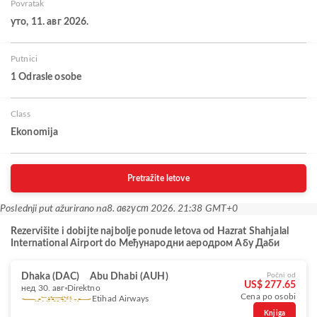
Povratak
уто, 11. авг 2026.
Putnici
1 Odrasle osobe
Class
Ekonomija
Pretražite letove
Poslednji put ažurirano na
8. август 2026. 21:38 GMT+0
Rezervišite i dobijte najbolje ponude letova od Hazrat Shahjalal
International Airport do Међународни аеродром Абу Даби
Dhaka (DAC)
Abu Dhabi (AUH)
Počni od
US$ 277.65
нед 30. авг
Direktno
Cena po osobi
Etihad Airways
Knjiga