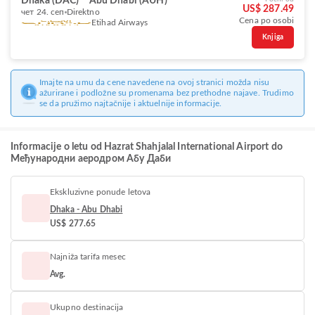
Dhaka (DAC)
Abu Dhabi (AUH)
US$ 287.49
чет 24. сеп
Direktno
Cena po osobi
Etihad Airways
Knjiga
Imajte na umu da cene navedene na ovoj stranici možda nisu
ažurirane i podložne su promenama bez prethodne najave. Trudimo
se da pružimo najtačnije i aktuelnije informacije.
Informacije o letu od Hazrat Shahjalal International Airport do
Међународни аеродром Абу Даби
Ekskluzivne ponude letova
Dhaka - Abu Dhabi
US$ 277.65
Najniža tarifa mesec
Avg.
Ukupno destinacija