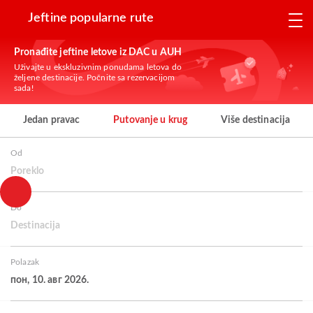
Jeftine popularne rute
Pronađite jeftine letove iz DAC u AUH
Uživajte u ekskluzivnim ponudama letova do
željene destinacije. Počnite sa rezervacijom
sada!
Jedan pravac
Putovanje u krug
Više destinacija
Od
Poreklo
Do
Destinacija
Polazak
пон, 10. авг 2026.