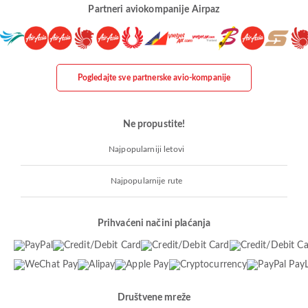
Partneri aviokompanije Airpaz
Pogledajte sve partnerske avio-kompanije
Ne propustite!
Najpopularniji letovi
Najpopularnije rute
Prihvaćeni načini plaćanja
Društvene mreže