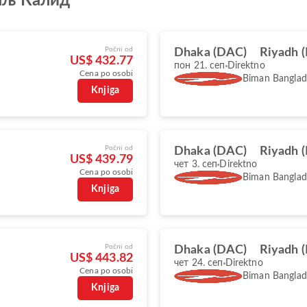
аљ Калид
Počni od
Dhaka (DAC)
Riyadh 
US$ 432.77
пон 21. сеп
Direktno
Cena po osobi
Biman Banglade
Knjiga
Počni od
Dhaka (DAC)
Riyadh 
US$ 439.79
чет 3. сеп
Direktno
Cena po osobi
Biman Banglade
Knjiga
Počni od
Dhaka (DAC)
Riyadh 
US$ 443.82
чет 24. сеп
Direktno
Cena po osobi
Biman Banglade
Knjiga