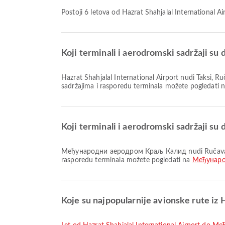
Postoji 6 letova od Hazrat Shahjalal Internatio
Koji terminali i aerodromski sadržaji su 
Hazrat Shahjalal International Airport nudi Taksi, Ručavanje, Prostor za pušenje i mnoge druge pogodnosti koje poboljšavaju vaše putničko iskustvo. Detaljne informacije o
sadržajima i rasporedu terminala možete pogledati 
Koji terminali i aerodromski sadržaji
Међународни аеродром Краљ Калид nudi Ručavanje, Klinika i apoteke, Taksi i mnoge druge pogodnosti za bolje iskustvo putovanja. Detaljne informacije o sadržajima i
rasporedu terminala možete pogledati na
Међунаро
Koje su najpopularnije avionske rute iz H