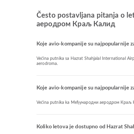
Često postavljana pitanja o l
аеродром Краљ Калид
Koje avio-kompanije su najpopularnije za 
Većina putnika sa Hazrat Shahjalal International Airp
aerodroma.
Koje avio-kompanije su najpopularnij
Većina putnika ka Међународни аеродром Краљ К
Koliko letova je dostupno od Hazrat S