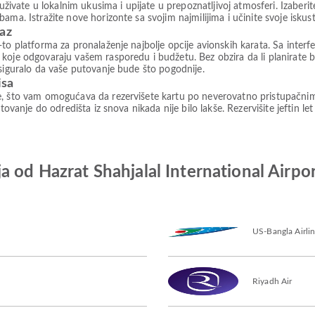
, uživate u lokalnim ukusima i upijate u prepoznatljivoj atmosferi. Izabe
ama. Istražite nove horizonte sa svojim najmilijima i učinite svoje isk
paz
to platforma za pronalaženje najbolje opcije avionskih karata. Sa interfe
koje odgovaraju vašem rasporedu i budžetu. Bez obzira da li planirate b
osiguralo da vaše putovanje bude što pogodnije.
isa
e, što vam omogućava da rezervišete kartu po neverovatno pristupačni
tovanje do odredišta iz snova nikada nije bilo lakše. Rezervišite jeftin le
ja od Hazrat Shahjalal International Air
US-Bangla Airli
Riyadh Air