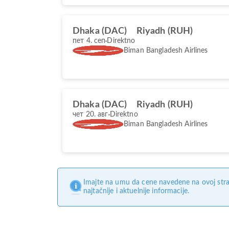
Dhaka (DAC)
Riyadh (RUH)
пет 4. сеп
Direktno
Biman Bangladesh Airlines
Dhaka (DAC)
Riyadh (RUH)
чет 20. авг
Direktno
Biman Bangladesh Airlines
Imajte na umu da cene navedene na ovoj stra
najtačnije i aktuelnije informacije.