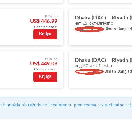
Počni od
Dhaka (DAC)
Riyadh 
US$ 446.99
чет 15. окт
Direktno
Cena po osobi
Biman Banglade
Knjiga
Počni od
Dhaka (DAC)
Riyadh 
US$ 449.09
нед 30. авг
Direktno
Cena po osobi
Biman Banglade
Knjiga
nici možda nisu ažurirane i podložne su promenama bez prethodne naj