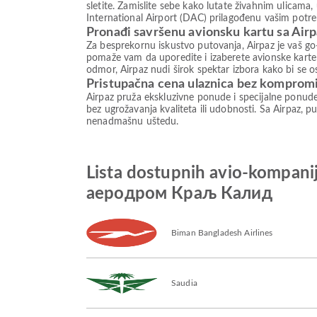
sletite. Zamislite sebe kako lutate živahnim ulicama
International Airport (DAC) prilagođenu vašim potreb
Pronađi savršenu avionsku kartu sa Air
Za besprekornu iskustvo putovanja, Airpaz je vaš go-
pomaže vam da uporedite i izaberete avionske karte 
odmor, Airpaz nudi širok spektar izbora kako bi se 
Pristupačna cena ulaznica bez komprom
Airpaz pruža ekskluzivne ponude i specijalne ponud
bez ugrožavanja kvaliteta ili udobnosti. Sa Airpaz, pu
nenadmašnu uštedu.
Lista dostupnih avio-kompani
аеродром Краљ Калид
Biman Bangladesh Airlines
Saudia