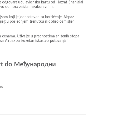
rite odgovarajuću avionsku kartu od Hazrat Shahjalal
ustvo odmora zaista nezaboravnim.
jsom koji je jednostavan za korišćenje, Airpaz
ijeg u poslednjem trenutku ili dobro osmišljen
m cenama. Uživajte u prednostima sniženih stopa
t sa Airpaz za izuzetan iskustvo putovanja i
port do Међународни
nes