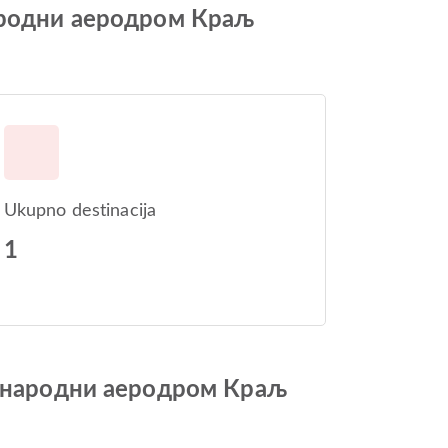
ђународни аеродром Краљ
Ukupno destinacija
1
Међународни аеродром Краљ