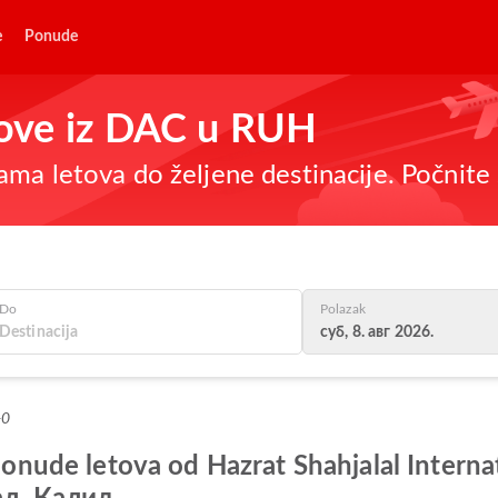
e
Ponude
etove iz DAC u RUH
ma letova do željene destinacije. Počnite 
Do
Polazak
суб, 8. авг 2026.
+0
 ponude letova od Hazrat Shahjalal Interna