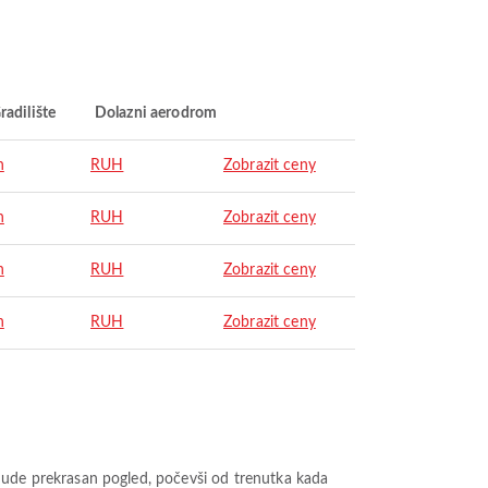
radilište
Dolazni aerodrom
h
RUH
Zobrazit ceny
h
RUH
Zobrazit ceny
h
RUH
Zobrazit ceny
h
RUH
Zobrazit ceny
de prekrasan pogled, počevši od trenutka kada