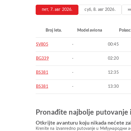
пет, 7. авг 2026.
суб, 8. авг 2026.
н
Broj leta.
Model aviona
Polasc
SV805
-
00:45
BG339
-
02:20
BS381
-
12:35
BS381
-
13:30
Pronađite najbolje putovanje 
Otkrijte avanturu koju nikada nećete za
Krenite na izvanredno putovanje u Међународни ае