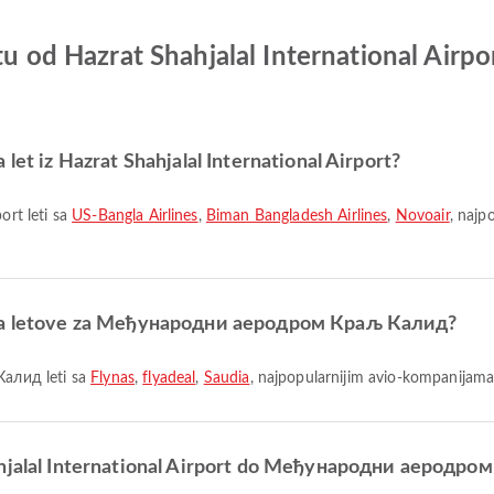
etu od Hazrat Shahjalal International Ai
let iz Hazrat Shahjalal International Airport?
ort leti sa
US-Bangla Airlines
,
Biman Bangladesh Airlines
,
Novoair
, najp
e za letove za Међународни аеродром Краљ Калид?
алид leti sa
Flynas
,
flyadeal
,
Saudia
, najpopularnijim avio-kompanija
hahjalal International Airport do Међународни аеродр