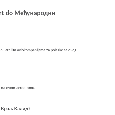
rport do Међународни
opularnijim aviokompanijama za polaske sa ovog
ma na ovom aerodromu.
ом Краљ Калид?