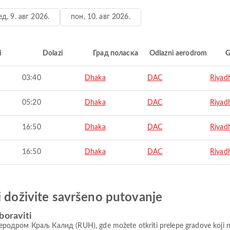
ед, 9. авг 2026.
пон, 10. авг 2026.
i
Dolazi
Град поласка
Odlazni aerodrom
G
03:40
Dhaka
DAC
Riyad
05:20
Dhaka
DAC
Riyad
16:50
Dhaka
DAC
Riyad
16:50
Dhaka
DAC
Riyad
i doživite savršeno putovanje
boraviti
родром Краљ Калид (RUH), gde možete otkriti prelepe gradove koji nu