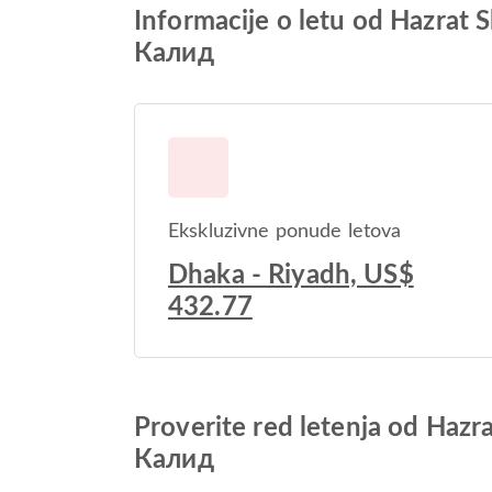
Informacije o letu od Hazrat
Калид
Ekskluzivne ponude letova
Dhaka - Riyadh, US$
432.77
Proverite red letenja od Haz
Калид