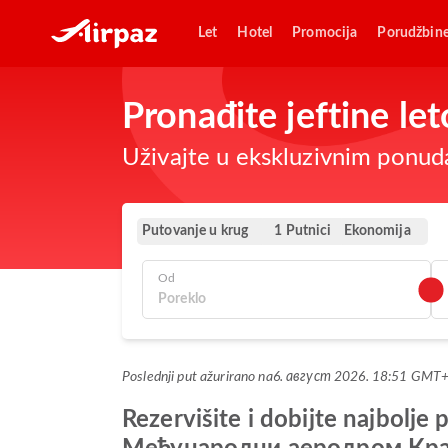
Let
Hotel
Promocija
Porudžbin
Pronađite jeftine l
Uživajte u ekskluzivnim ponuda
Putovanje u krug
Ekonomija
1 Putnici
Od
Poslednji put ažurirano na
6. август 2026. 18:51 GMT
Rezervišite i dobijte najbolje