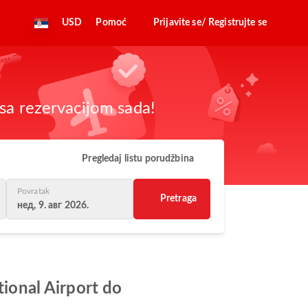
USD
Pomoć
Prijavite se/ Registrujte se
sa rezervacijom sada!
Pregledaj listu porudžbina
Povratak
Pretraga
нед, 9. авг 2026.
tional Airport do