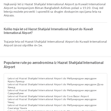
Najkasniji let iz Hazrat Shahjalal International Airport za Kuwait International
Airport sa kompanijom Biman Bangladesh Airlines polazi u 15:20. Ovaj red
letenja možete proveriti i uporediti sa drugim dostupnim opcijama leta na
Airpazu.
Koliko traje let od Hazrat Shahjalal International Airport do Kuwait
International Airport?
Trajanje leta od Hazrat Shahjalal International Airport do Kuwait International
Airport iznosi otprilike 6ч 1м.
Popularne rute po aerodromima iz Hazrat Shahjalal International
Airport
Letovi od Hazrat Shahjalal International Airport do Међународни аеродром
Куала Лумпур
Letovi od Hazrat Shahjalal International Airport do Међународни аеродром Доха
Хамад
Letovi od Hazrat Shahjalal International Airport do Међународни аеродром
Суварнабуми
Letovi od Hazrat Shahjalal International Airport do Coxs Bazar Airport
Letovi od Hazrat Shahjalal International Airport do Међународни аеродром
Ченај
Letovi od Hazrat Shahjalal International Airport do Међународни аеродром
Сингапур Чанги