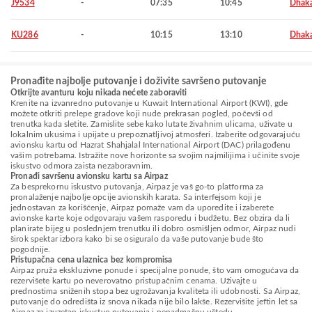
J9534
-
07:35
10:45
Dhak
KU286
-
10:15
13:10
Dhak
Pronađite najbolje putovanje i doživite savršeno putovanje
Otkrijte avanturu koju nikada nećete zaboraviti
Krenite na izvanredno putovanje u Kuwait International Airport (KWI), gde
možete otkriti prelepe gradove koji nude prekrasan pogled, počevši od
trenutka kada sletite. Zamislite sebe kako lutate živahnim ulicama, uživate u
lokalnim ukusima i upijate u prepoznatljivoj atmosferi. Izaberite odgovarajuću
avionsku kartu od Hazrat Shahjalal International Airport (DAC) prilagođenu
vašim potrebama. Istražite nove horizonte sa svojim najmilijima i učinite svoje
iskustvo odmora zaista nezaboravnim.
Pronađi savršenu avionsku kartu sa Airpaz
Za besprekornu iskustvo putovanja, Airpaz je vaš go-to platforma za
pronalaženje najbolje opcije avionskih karata. Sa interfejsom koji je
jednostavan za korišćenje, Airpaz pomaže vam da uporedite i izaberete
avionske karte koje odgovaraju vašem rasporedu i budžetu. Bez obzira da li
planirate bijeg u poslednjem trenutku ili dobro osmišljen odmor, Airpaz nudi
širok spektar izbora kako bi se osiguralo da vaše putovanje bude što
pogodnije.
Pristupačna cena ulaznica bez kompromisa
Airpaz pruža ekskluzivne ponude i specijalne ponude, što vam omogućava da
rezervišete kartu po neverovatno pristupačnim cenama. Uživajte u
prednostima sniženih stopa bez ugrožavanja kvaliteta ili udobnosti. Sa Airpaz,
putovanje do odredišta iz snova nikada nije bilo lakše. Rezervišite jeftin let sa