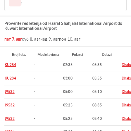
1
Proverite red letenja od Hazrat Shahjalal International Airport do
Kuwait International Airport
пет 7. авг
суб 8. авг
нед 9. авг
пон 10. авг
Broj leta.
Model aviona
Polasci
Dolazi
KU284
-
02:35
05:35
Dhak
KU284
-
03:00
05:55
Dhak
J9532
-
05:00
08:10
Dhak
J9532
-
05:25
08:35
Dhak
J9532
-
05:25
08:40
Dhak