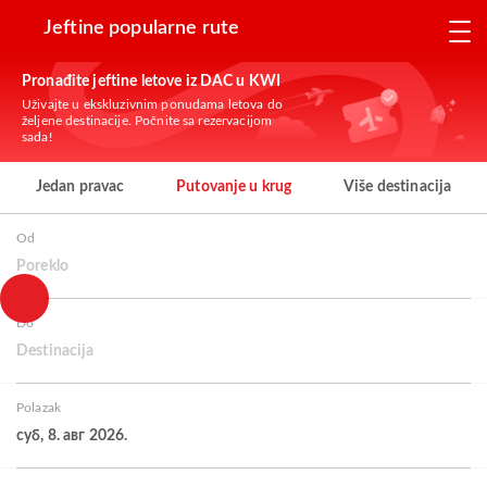
Jeftine popularne rute
Pronađite jeftine letove iz DAC u KWI
Uživajte u ekskluzivnim ponudama letova do
željene destinacije. Počnite sa rezervacijom
sada!
Jedan pravac
Putovanje u krug
Više destinacija
Od
Poreklo
Do
Destinacija
Polazak
суб, 8. авг 2026.