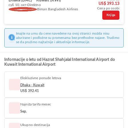
Dhaka (DAC)
Kuwait (KWI)
US$ 393.13
суб 10. окт
Direktno
Cena po osobi
Biman Bangladesh Airlines
Knjiga
Imajte na umu da cene navedene na ovoj stranici možda nisu
ažurirane i podložne su promenama bez prethodne najave. Trudimo
se da pružimo najtačnije i aktuelnije informacije.
Informacije o letu od Hazrat Shahjalal International Airport do
Kuwait International Airport
Ekskluzivne ponude letova
Dhaka - Kuwait
US$ 392.41
Najniža tarifa mesec
Sep.
Ukupno destinacija