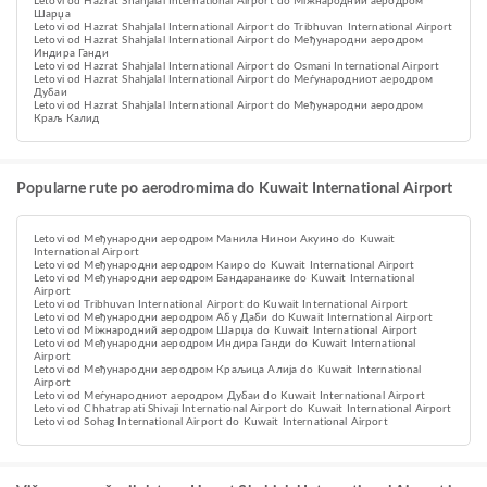
Letovi od Hazrat Shahjalal International Airport do Міжнародний аеродром
Шарџа
Letovi od Hazrat Shahjalal International Airport do Tribhuvan International Airport
Letovi od Hazrat Shahjalal International Airport do Међународни аеродром
Индира Ганди
Letovi od Hazrat Shahjalal International Airport do Osmani International Airport
Letovi od Hazrat Shahjalal International Airport do Меѓународниот аеродром
Дубаи
Letovi od Hazrat Shahjalal International Airport do Међународни аеродром
Краљ Калид
Popularne rute po aerodromima do Kuwait International Airport
Letovi od Међународни аеродром Манила Нинои Акуино do Kuwait
International Airport
Letovi od Међународни аеродром Каиро do Kuwait International Airport
Letovi od Међународни аеродром Бандаранаике do Kuwait International
Airport
Letovi od Tribhuvan International Airport do Kuwait International Airport
Letovi od Међународни аеродром Абу Даби do Kuwait International Airport
Letovi od Міжнародний аеродром Шарџа do Kuwait International Airport
Letovi od Међународни аеродром Индира Ганди do Kuwait International
Airport
Letovi od Међународни аеродром Краљица Алија do Kuwait International
Airport
Letovi od Меѓународниот аеродром Дубаи do Kuwait International Airport
Letovi od Chhatrapati Shivaji International Airport do Kuwait International Airport
Letovi od Sohag International Airport do Kuwait International Airport