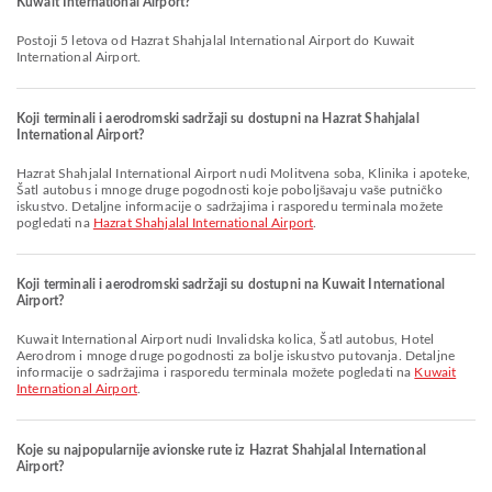
Kuwait International Airport?
Postoji 5 letova od Hazrat Shahjalal International Airport do Kuwait
International Airport.
Koji terminali i aerodromski sadržaji su dostupni na Hazrat Shahjalal
International Airport?
Hazrat Shahjalal International Airport nudi Molitvena soba, Klinika i apoteke,
Šatl autobus i mnoge druge pogodnosti koje poboljšavaju vaše putničko
iskustvo. Detaljne informacije o sadržajima i rasporedu terminala možete
pogledati na
Hazrat Shahjalal International Airport
.
Koji terminali i aerodromski sadržaji su dostupni na Kuwait International
Airport?
Kuwait International Airport nudi Invalidska kolica, Šatl autobus, Hotel
Aerodrom i mnoge druge pogodnosti za bolje iskustvo putovanja. Detaljne
informacije o sadržajima i rasporedu terminala možete pogledati na
Kuwait
International Airport
.
Koje su najpopularnije avionske rute iz Hazrat Shahjalal International
Airport?