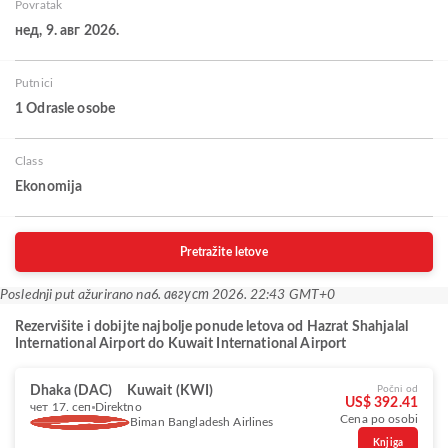
Povratak
нед, 9. авг 2026.
Putnici
1 Odrasle osobe
Class
Ekonomija
Pretražite letove
Poslednji put ažurirano na
6. август 2026. 22:43 GMT+0
Rezervišite i dobijte najbolje ponude letova od Hazrat Shahjalal
International Airport do Kuwait International Airport
Dhaka (DAC)
Kuwait (KWI)
Počni od
US$ 392.41
чет 17. сеп
Direktno
Cena po osobi
Biman Bangladesh Airlines
Knjiga