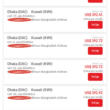
Dhaka (DAC)
Kuwait (KWI)
Počni od
US$ 392.41
суб 15. авг
Direktno
Cena po osobi
Biman Bangladesh Airlines
Knjiga
Dhaka (DAC)
Kuwait (KWI)
Počni od
US$ 392.72
уто 6. окт
Direktno
Cena po osobi
Biman Bangladesh Airlines
Knjiga
Dhaka (DAC)
Kuwait (KWI)
Počni od
US$ 392.72
чет 22. окт
Direktno
Cena po osobi
Biman Bangladesh Airlines
Knjiga
Dhaka (DAC)
Kuwait (KWI)
Počni od
US$ 392.92
суб 26. сеп
Direktno
Cena po osobi
Biman Bangladesh Airlines
Knjiga