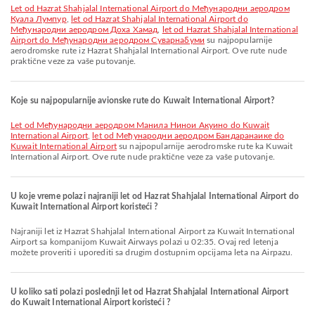
let od Hazrat Shahjalal International Airport do Међународни аеродром
Куала Лумпур
,
let od Hazrat Shahjalal International Airport do
Међународни аеродром Доха Хамад
,
let od Hazrat Shahjalal International
Airport do Међународни аеродром Суварнабуми
su najpopularnije
aerodromske rute iz Hazrat Shahjalal International Airport. Ove rute nude
praktične veze za vaše putovanje.
Koje su najpopularnije avionske rute do Kuwait International Airport?
let od Међународни аеродром Манила Нинои Акуино do Kuwait
International Airport
,
let od Међународни аеродром Бандаранаике do
Kuwait International Airport
su najpopularnije aerodromske rute ka Kuwait
International Airport. Ove rute nude praktične veze za vaše putovanje.
U koje vreme polazi najraniji let od Hazrat Shahjalal International Airport do
Kuwait International Airport koristeći ?
Najraniji let iz Hazrat Shahjalal International Airport za Kuwait International
Airport sa kompanijom Kuwait Airways polazi u 02:35. Ovaj red letenja
možete proveriti i uporediti sa drugim dostupnim opcijama leta na Airpazu.
U koliko sati polazi poslednji let od Hazrat Shahjalal International Airport
do Kuwait International Airport koristeći ?