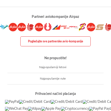
Partneri aviokompanije Airpaz
Pogledajte sve partnerske avio-kompanije
Ne propustite!
Najpopularniji letovi
Najpopularnije rute
Prihvaćeni načini plaćanja