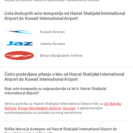
Airpaz za izuzetan iskustvo putovanja i nenadmašnu uštedu.
Lista dostupnih avio-kompanija od Hazrat Shahjalal International
Airport do Kuwait International Airport
Kuwait Airways
Jazeera Airways
Biman Bangladesh Airlines
Često postavljana pitanja o letu od Hazrat Shahjalal International
Airport do Kuwait International Airport
Koje avio-kompanije su najpopularnije za let iz Hazrat Shahjalal
International Airport?
Većina putnika sa Hazrat Shahjalal International Airport leti sa
US-Bangla
Airlines
,
Biman Bangladesh Airlines
,
Novoair
, najpopularnijim
aviokompanijama za polaske sa ovog aerodroma.
Koliko letova je dostupno od Hazrat Shahjalal International Airport do