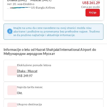
Dhaka (DAC)
Muscat (MCT)
US$ 261.29
пет 20. нов
Direktno
Cena po osobi
US-Bangla Airlines
Knjiga
Imajte na umu da cene navedene na ovoj stranici možda nisu
ažurirane i podložne su promenama bez prethodne najave. Trudimo
se da pružimo najtačnije i aktuelnije informacije.
Informacije o letu od Hazrat Shahjalal International Airport do
Међународни аеродром Мускат
Ekskluzivne ponude letova
Dhaka - Muscat
US$ 249.97
Najniža tarifa mesec
Okt.
Ukupno destinacija