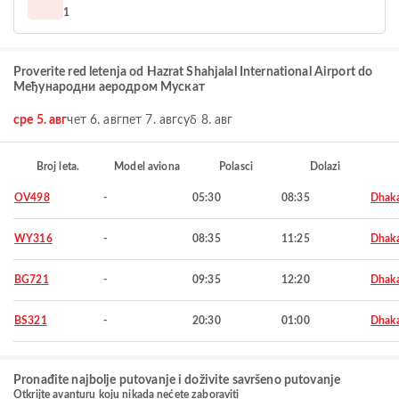
1
Proverite red letenja od Hazrat Shahjalal International Airport do
Међународни аеродром Мускат
сре 5. авг
чет 6. авг
пет 7. авг
суб 8. авг
Broj leta.
Model aviona
Polasci
Dolazi
OV498
-
05:30
08:35
Dhak
WY316
-
08:35
11:25
Dhak
BG721
-
09:35
12:20
Dhak
BS321
-
20:30
01:00
Dhak
Pronađite najbolje putovanje i doživite savršeno putovanje
Otkrijte avanturu koju nikada nećete zaboraviti