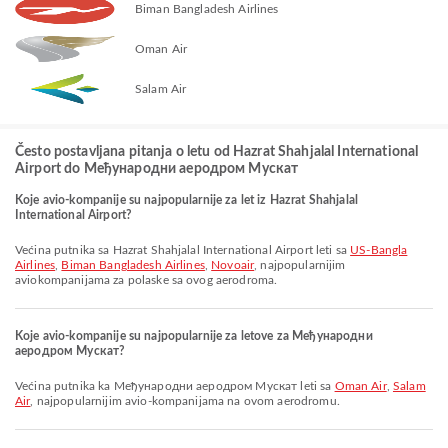
Biman Bangladesh Airlines
Oman Air
Salam Air
Često postavljana pitanja o letu od Hazrat Shahjalal International
Airport do Међународни аеродром Мускат
Koje avio-kompanije su najpopularnije za let iz Hazrat Shahjalal
International Airport?
Većina putnika sa Hazrat Shahjalal International Airport leti sa
US-Bangla
Airlines
,
Biman Bangladesh Airlines
,
Novoair
, najpopularnijim
aviokompanijama za polaske sa ovog aerodroma.
Koje avio-kompanije su najpopularnije za letove za Међународни
аеродром Мускат?
Većina putnika ka Међународни аеродром Мускат leti sa
Oman Air
,
Salam
Air
, najpopularnijim avio-kompanijama na ovom aerodromu.