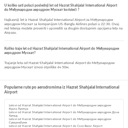
U koliko sati polazi poslednji let od Hazrat Shahjalal International Airport
do Међународни аеродром Мускат koristeći ?
Najkasniji let iz Hazrat Shahjalal International Airport za Међународни
аеродром Мускат sa kompanijom US-Bangla Airlines polazi u 22:30. Ovaj
red letenja možete proveriti i uporediti sa drugim dostupnim opcijama leta na
Airpazu.
Koliko traje let od Hazrat Shahjalal International Airport do Међународни
аеродром Мускат?
Trajanje leta od Hazrat Shahjalal International Airport do Међународни
аеродром Мускат iznosi otprilike 6ч 50м.
Popularne rute po aerodromima iz Hazrat Shahjalal International
Airport
Letovi od Hazrat Shahjalal International Airport do Међународни аеродром
Куала Лумпур
Letovi od Hazrat Shahjalal International Airport do Међународни аеродром Доха
Хамад
Letovi od Hazrat Shahjalal International Airport do Међународни аеродром
Суварнабуми
Letovi od Hazrat Shahjalal International Airport do Coxs Bazar Airport