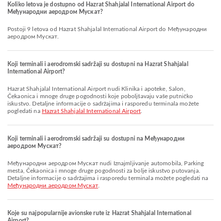
Koliko letova je dostupno od Hazrat Shahjalal International Airport do
Међународни аеродром Мускат?
Postoji 9 letova od Hazrat Shahjalal International Airport do Међународни
аеродром Мускат.
Koji terminali i aerodromski sadržaji su dostupni na Hazrat Shahjalal
International Airport?
Hazrat Shahjalal International Airport nudi Klinika i apoteke, Salon,
Čekaonica i mnoge druge pogodnosti koje poboljšavaju vaše putničko
iskustvo. Detaljne informacije o sadržajima i rasporedu terminala možete
pogledati na
Hazrat Shahjalal International Airport
.
Koji terminali i aerodromski sadržaji su dostupni na Међународни
аеродром Мускат?
Међународни аеродром Мускат nudi Iznajmljivanje automobila, Parking
mesta, Čekaonica i mnoge druge pogodnosti za bolje iskustvo putovanja.
Detaljne informacije o sadržajima i rasporedu terminala možete pogledati na
Међународни аеродром Мускат
.
Koje su najpopularnije avionske rute iz Hazrat Shahjalal International
Airport?