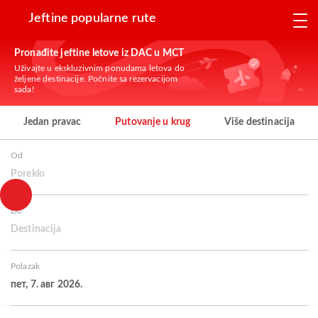
Jeftine popularne rute
Pronađite jeftine letove iz DAC u MCT
Uživajte u ekskluzivnim ponudama letova do
željene destinacije. Počnite sa rezervacijom
sada!
Jedan pravac
Putovanje u krug
Više destinacija
Od
Poreklo
Do
Destinacija
Polazak
пет, 7. авг 2026.