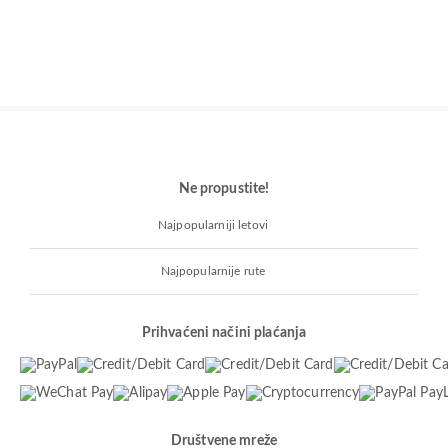
Ne propustite!
Najpopularniji letovi
Najpopularnije rute
Prihvaćeni načini plaćanja
Društvene mreže