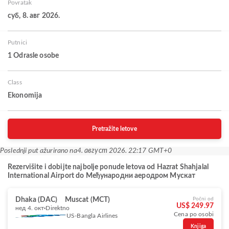
Povratak
суб, 8. авг 2026.
Putnici
1 Odrasle osobe
Class
Ekonomija
Pretražite letove
Poslednji put ažurirano na
4. август 2026. 22:17 GMT+0
Rezervišite i dobijte najbolje ponude letova od Hazrat Shahjalal
International Airport do Међународни аеродром Мускат
Dhaka (DAC)
Muscat (MCT)
Počni od
US$ 249.97
нед 4. окт
Direktno
Cena po osobi
US-Bangla Airlines
Knjiga