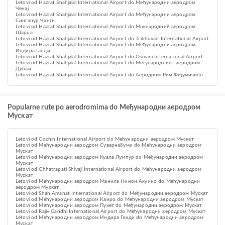
Letovi od Hazrat Shahjalal International Airport do Међународни аеродром
Ченај
Letovi od Hazrat Shahjalal International Airport do Међународни аеродром
Сингапур Чанги
Letovi od Hazrat Shahjalal International Airport do Міжнародний аеродром
Шарџа
Letovi od Hazrat Shahjalal International Airport do Tribhuvan International Airport
Letovi od Hazrat Shahjalal International Airport do Међународни аеродром
Индира Ганди
Letovi od Hazrat Shahjalal International Airport do Osmani International Airport
Letovi od Hazrat Shahjalal International Airport do Меѓународниот аеродром
Дубаи
Letovi od Hazrat Shahjalal International Airport do Аеродром Рим Фијумичино
Popularne rute po aerodromima do Међународни аеродром
Мускат
Letovi od Cochin International Airport do Међународни аеродром Мускат
Letovi od Међународни аеродром Суварнабуми do Међународни аеродром
Мускат
Letovi od Међународни аеродром Куала Лумпур do Међународни аеродром
Мускат
Letovi od Chhatrapati Shivaji International Airport do Међународни аеродром
Мускат
Letovi od Међународни аеродром Манила Нинои Акуино do Међународни
аеродром Мускат
Letovi od Shah Amanat International Airport do Међународни аеродром Мускат
Letovi od Међународни аеродром Каиро do Међународни аеродром Мускат
Letovi od Међународни аеродром Пукет do Међународни аеродром Мускат
Letovi od Rajiv Gandhi International Airport do Међународни аеродром Мускат
Letovi od Међународни аеродром Индира Ганди do Међународни аеродром
Мускат