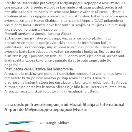
Krenite na izvanredno putovanje u Међународни аеродром Мускат (MCT),
gde možete otkriti prelepe gradove koji nude prekrasan pogled, počevši od
trenutka kada sletite. Zamislite sebe kako lutate živahnim ulicama, uživate u
lokalnim ukusima i upijate u prepoznatljivoj atmosferi. Izaberite odgovarajuću
avionsku kartu od Hazrat Shahjalal International Airport (DAC) prilagođenu
vašim potrebama. Istražite nove horizonte sa svojim najmilijima i učinite svoje
iskustvo odmora zaista nezaboravnim.
Pronađi savršenu avionsku kartu sa Airpaz
Za besprekornu iskustvo putovanja, Airpaz je vaš go-to platforma za
pronalaženje najbolje opcije avionskih karata. Sa interfejsom koji je
jednostavan za korišćenje, Airpaz pomaže vam da uporedite i izaberete
avionske karte koje odgovaraju vašem rasporedu i budžetu. Bez obzira da li
planirate bijeg u poslednjem trenutku ili dobro osmišljen odmor, Airpaz nudi
širok spektar izbora kako bi se osiguralo da vaše putovanje bude što
pogodnije.
Pristupačna cena ulaznica bez kompromisa
Airpaz pruža ekskluzivne ponude i specijalne ponude, što vam omogućava da
rezervišete kartu po neverovatno pristupačnim cenama. Uživajte u
prednostima sniženih stopa bez ugrožavanja kvaliteta ili udobnosti. Sa Airpaz,
putovanje do odredišta iz snova nikada nije bilo lakše. Rezervišite jeftin let sa
Airpaz za izuzetan iskustvo putovanja i nenadmašnu uštedu.
Lista dostupnih avio-kompanija od Hazrat Shahjalal International
Airport do Међународни аеродром Мускат
US-Bangla Airlines