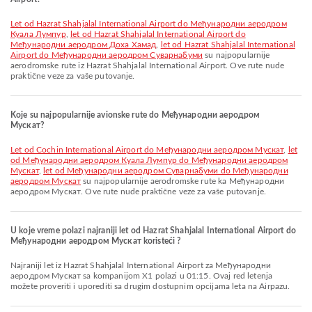
let od Hazrat Shahjalal International Airport do Међународни аеродром
Куала Лумпур
,
let od Hazrat Shahjalal International Airport do
Међународни аеродром Доха Хамад
,
let od Hazrat Shahjalal International
Airport do Међународни аеродром Суварнабуми
su najpopularnije
aerodromske rute iz Hazrat Shahjalal International Airport. Ove rute nude
praktične veze za vaše putovanje.
Koje su najpopularnije avionske rute do Међународни аеродром
Мускат?
let od Cochin International Airport do Међународни аеродром Мускат
,
let
od Међународни аеродром Куала Лумпур do Међународни аеродром
Мускат
,
let od Међународни аеродром Суварнабуми do Међународни
аеродром Мускат
su najpopularnije aerodromske rute ka Међународни
аеродром Мускат. Ove rute nude praktične veze za vaše putovanje.
U koje vreme polazi najraniji let od Hazrat Shahjalal International Airport do
Међународни аеродром Мускат koristeći ?
Najraniji let iz Hazrat Shahjalal International Airport za Међународни
аеродром Мускат sa kompanijom X1 polazi u 01:15. Ovaj red letenja
možete proveriti i uporediti sa drugim dostupnim opcijama leta na Airpazu.