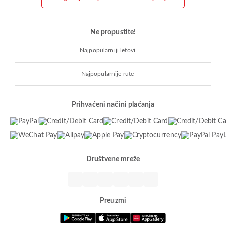
Ne propustite!
Najpopularniji letovi
Najpopularnije rute
Prihvaćeni načini plaćanja
Društvene mreže
Preuzmi