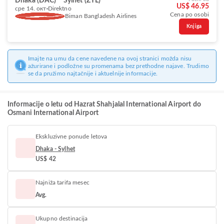
Dhaka (DAC)
Sylhet (ZYL)
US$ 46.95
сре 14. окт
Direktno
Cena po osobi
Biman Bangladesh Airlines
Knjiga
Imajte na umu da cene navedene na ovoj stranici možda nisu
ažurirane i podložne su promenama bez prethodne najave. Trudimo
se da pružimo najtačnije i aktuelnije informacije.
Informacije o letu od Hazrat Shahjalal International Airport do
Osmani International Airport
Ekskluzivne ponude letova
Dhaka - Sylhet
US$ 42
Najniža tarifa mesec
Avg.
Ukupno destinacija