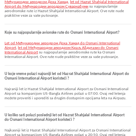
Међународни аеродром Доха Хамад
,
let od Hazrat Shahjalal International
Airport do Међународни аеродром Суварнабуми
su najpopularnije
aerodromske rute iz Hazrat Shahjalal International Airport. Ove rute nude
praktične veze za vaše putovanje.
Koje su najpopularnije avionske rute do Osmani International Airport?
let od Међународни аеродром Доха Хамад do Osmani International
Airport
,
let od Међународни аеродром Краљ Абдулазиз do Osmani
International Airport
su najpopularnije aerodromske rute ka Osmani
International Airport. Ove rute nude praktične veze za vaše putovanje.
U koje vreme polazi najraniji let od Hazrat Shahjalal International Airport do
Osmani International Airport koristeći ?
Najraniji let iz Hazrat Shahjalal International Airport za Osmani International
Airport sa kompanijom US-Bangla Airlines polazi u 07:00. Ovaj red letenja
možete proveriti i uporediti sa drugim dostupnim opcijama leta na Airpazu.
U koliko sati polazi poslednji let od Hazrat Shahjalal International Airport
do Osmani International Airport koristeći ?
Najkasniji let iz Hazrat Shahjalal International Airport za Osmani International
Airport sa kompanijom US-Bangla Airlines polazi u 20:50. Ovaj red letenja