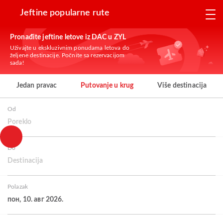
Jeftine popularne rute
Pronađite jeftine letove iz DAC u ZYL
Uživajte u ekskluzivnim ponudama letova do
željene destinacije. Počnite sa rezervacijom
sada!
Jedan pravac
Putovanje u krug
Više destinacija
Od
Poreklo
Do
Destinacija
Polazak
пон, 10. авг 2026.