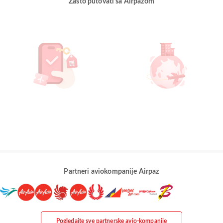
Zašto putovati sa Airpazom
Partneri aviokompanije Airpaz
Pogledajte sve partnerske avio-kompanije