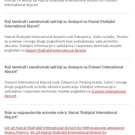
Postoji 19 letova od Hazrat Shahjalal International Airport do Osmani
International Airport.
Koji terminali i aerodromski sadržaji su dostupni na Hazrat Shahjalal
International Airport?
Hazrat Shahjalal International Airport nudi Čekaonica, Soba za bebe, Prostor
za pušenje i mnoge druge pogodnosti koje poboljšavaju vaše putničko
iskustvo. Detaljne informacije o sadržajima i rasporedu terminala možete
pogledati na
Hazrat Shahjalal International Airport
.
Koji terminali i aerodromski sadržaji su dostupni na Osmani International
Airport?
Osmani International Airport nudi Čekaonica, Parking mesta, Salon i mnoge
druge pogodnosti za bolje iskustvo putovanja. Detaljne informacije o
sadržajima i rasporedu terminala možete pogledati na
Osmani International
Airport
.
Koje su najpopularnije avionske rute iz Hazrat Shahjalal International
Airport?
let od Hazrat Shahjalal International Airport do Међународни аеродром
Куала Лумпур
,
let od Hazrat Shahjalal International Airport do