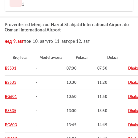
1
Proverite red letenja od Hazrat Shahjalal International Airport do
Osmani International Airport
нед 9. авг
пон 10. авг
уто 11. авг
сре 12. авг
Broj leta.
Model aviona
Polasci
Dolazi
BS531
-
07:00
07:50
Dhak
BS533
-
10:30
11:20
Dhak
BG601
-
10:50
11:50
Dhak
BS535
-
13:00
13:50
Dhak
BG603
-
13:45
14:45
Dhak