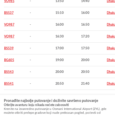
VQ985
-
13:50
14:40
Dhak
BS537
-
15:10
16:00
Dhak
VQ987
-
16:00
16:50
Dhak
VQ987
-
16:30
17:20
Dhak
BS539
-
17:00
17:50
Dhak
BG605
-
19:00
20:00
Dhak
BS543
-
20:00
20:50
Dhak
BS541
-
20:50
21:40
Dhak
Pronađite najbolje putovanje i doživite savršeno putovanje
Otkrijte avanturu koju nikada nećete zaboraviti
Krenite na izvanredno putovanje u Osmani International Airport (ZYL), gde
možete otkriti prelepe gradove koji nude prekrasan pogled, počevši od