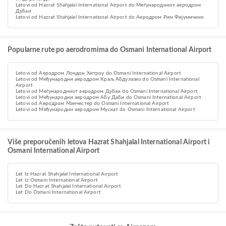
Letovi od Hazrat Shahjalal International Airport do Меѓународниот аеродром
Дубаи
Letovi od Hazrat Shahjalal International Airport do Аеродром Рим Фијумичино
Popularne rute po aerodromima do Osmani International Airport
Letovi od Аеродром Лондон Хитроу do Osmani International Airport
Letovi od Међународни аеродром Краљ Абдулазиз do Osmani International
Airport
Letovi od Меѓународниот аеродром Дубаи do Osmani International Airport
Letovi od Међународни аеродром Абу Даби do Osmani International Airport
Letovi od Аеродром Манчестер do Osmani International Airport
Letovi od Међународни аеродром Мускат do Osmani International Airport
Više preporučenih letova Hazrat Shahjalal International Airport i
Osmani International Airport
Let Iz Hazrat Shahjalal International Airport
Let Iz Osmani International Airport
Let Do Hazrat Shahjalal International Airport
Let Do Osmani International Airport