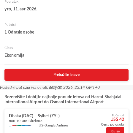
Povratak
уто, 11. авг 2026.
Putnici
1 Odrasle osobe
Class
Ekonomija
Pretražite letove
Poslednji put ažurirano na
8. август 2026. 23:14 GMT+0
Rezervišite i dobijte najbolje ponude letova od Hazrat Shahjalal
International Airport do Osmani International Airport
Dhaka (DAC)
Sylhet (ZYL)
Počni od
US$ 42
пон 10. авг
Direktno
Cena po osobi
US-Bangla Airlines
Knjiga