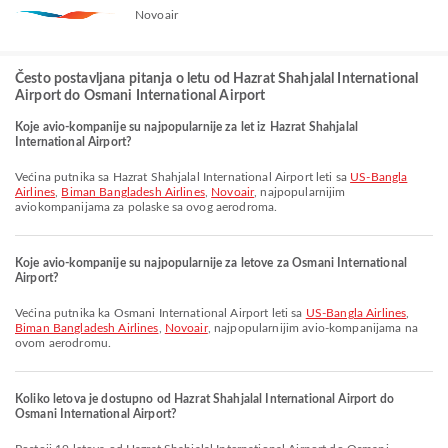
Novoair
Često postavljana pitanja o letu od Hazrat Shahjalal International
Airport do Osmani International Airport
Koje avio-kompanije su najpopularnije za let iz Hazrat Shahjalal
International Airport?
Većina putnika sa Hazrat Shahjalal International Airport leti sa
US-Bangla
Airlines
,
Biman Bangladesh Airlines
,
Novoair
, najpopularnijim
aviokompanijama za polaske sa ovog aerodroma.
Koje avio-kompanije su najpopularnije za letove za Osmani International
Airport?
Većina putnika ka Osmani International Airport leti sa
US-Bangla Airlines
,
Biman Bangladesh Airlines
,
Novoair
, najpopularnijim avio-kompanijama na
ovom aerodromu.
Koliko letova je dostupno od Hazrat Shahjalal International Airport do
Osmani International Airport?