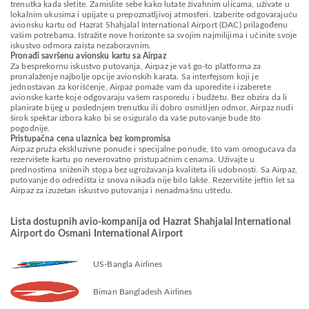
trenutka kada sletite. Zamislite sebe kako lutate živahnim ulicama, uživate u
lokalnim ukusima i upijate u prepoznatljivoj atmosferi. Izaberite odgovarajuću
avionsku kartu od Hazrat Shahjalal International Airport (DAC) prilagođenu
vašim potrebama. Istražite nove horizonte sa svojim najmilijima i učinite svoje
iskustvo odmora zaista nezaboravnim.
Pronađi savršenu avionsku kartu sa Airpaz
Za besprekornu iskustvo putovanja, Airpaz je vaš go-to platforma za
pronalaženje najbolje opcije avionskih karata. Sa interfejsom koji je
jednostavan za korišćenje, Airpaz pomaže vam da uporedite i izaberete
avionske karte koje odgovaraju vašem rasporedu i budžetu. Bez obzira da li
planirate bijeg u poslednjem trenutku ili dobro osmišljen odmor, Airpaz nudi
širok spektar izbora kako bi se osiguralo da vaše putovanje bude što
pogodnije.
Pristupačna cena ulaznica bez kompromisa
Airpaz pruža ekskluzivne ponude i specijalne ponude, što vam omogućava da
rezervišete kartu po neverovatno pristupačnim cenama. Uživajte u
prednostima sniženih stopa bez ugrožavanja kvaliteta ili udobnosti. Sa Airpaz,
putovanje do odredišta iz snova nikada nije bilo lakše. Rezervišite jeftin let sa
Airpaz za izuzetan iskustvo putovanja i nenadmašnu uštedu.
Lista dostupnih avio-kompanija od Hazrat Shahjalal International
Airport do Osmani International Airport
US-Bangla Airlines
Biman Bangladesh Airlines