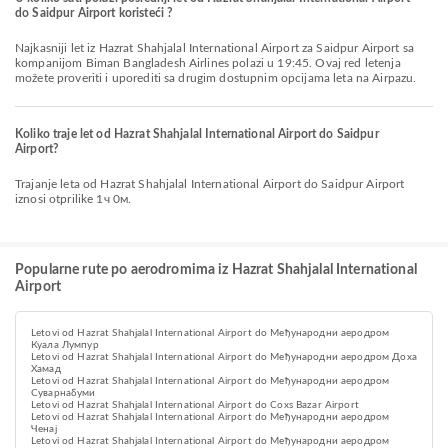
do Saidpur Airport koristeći ?
Najkasniji let iz Hazrat Shahjalal International Airport za Saidpur Airport sa
kompanijom Biman Bangladesh Airlines polazi u 19:45. Ovaj red letenja
možete proveriti i uporediti sa drugim dostupnim opcijama leta na Airpazu.
Koliko traje let od Hazrat Shahjalal International Airport do Saidpur
Airport?
Trajanje leta od Hazrat Shahjalal International Airport do Saidpur Airport
iznosi otprilike 1ч 0м.
Popularne rute po aerodromima iz Hazrat Shahjalal International
Airport
Letovi od Hazrat Shahjalal International Airport do Међународни аеродром
Куала Лумпур
Letovi od Hazrat Shahjalal International Airport do Међународни аеродром Доха
Хамад
Letovi od Hazrat Shahjalal International Airport do Међународни аеродром
Суварнабуми
Letovi od Hazrat Shahjalal International Airport do Coxs Bazar Airport
Letovi od Hazrat Shahjalal International Airport do Међународни аеродром
Ченај
Letovi od Hazrat Shahjalal International Airport do Међународни аеродром