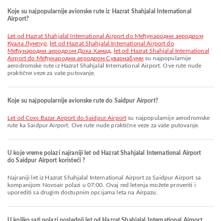
Koje su najpopularnije avionske rute iz Hazrat Shahjalal International
Airport?
let od Hazrat Shahjalal International Airport do Међународни аеродром
Куала Лумпур
,
let od Hazrat Shahjalal International Airport do
Међународни аеродром Доха Хамад
,
let od Hazrat Shahjalal International
Airport do Међународни аеродром Суварнабуми
su najpopularnije
aerodromske rute iz Hazrat Shahjalal International Airport. Ove rute nude
praktične veze za vaše putovanje.
Koje su najpopularnije avionske rute do Saidpur Airport?
let od Coxs Bazar Airport do Saidpur Airport
su najpopularnije aerodromske
rute ka Saidpur Airport. Ove rute nude praktične veze za vaše putovanje.
U koje vreme polazi najraniji let od Hazrat Shahjalal International Airport
do Saidpur Airport koristeći ?
Najraniji let iz Hazrat Shahjalal International Airport za Saidpur Airport sa
kompanijom Novoair polazi u 07:00. Ovaj red letenja možete proveriti i
uporediti sa drugim dostupnim opcijama leta na Airpazu.
U koliko sati polazi poslednji let od Hazrat Shahjalal International Airport