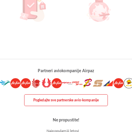
Partneri aviokompanije Airpaz
Pogledajte sve partnerske avio-kompanije
Ne propustite!
Najpopularniji letovi