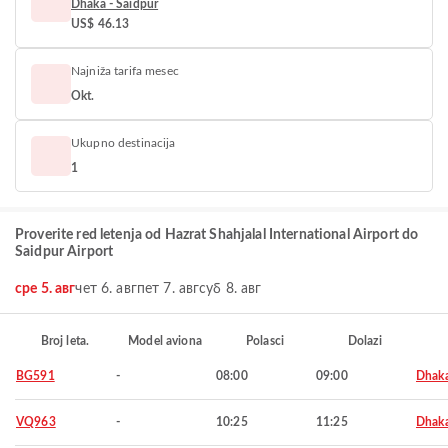
Dhaka - Saidpur
US$ 46.13
Najniža tarifa mesec
Okt.
Ukupno destinacija
1
Proverite red letenja od Hazrat Shahjalal International Airport do
Saidpur Airport
сре 5. авг
чет 6. авг
пет 7. авг
суб 8. авг
Broj leta.
Model aviona
Polasci
Dolazi
BG591
-
08:00
09:00
Dhak
VQ963
-
10:25
11:25
Dhak