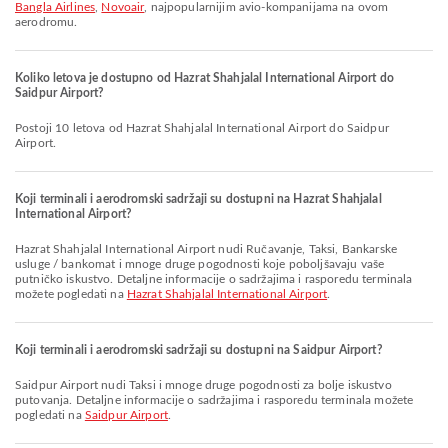
Bangla Airlines
,
Novoair
, najpopularnijim avio-kompanijama na ovom
aerodromu.
Koliko letova je dostupno od Hazrat Shahjalal International Airport do
Saidpur Airport?
Postoji 10 letova od Hazrat Shahjalal International Airport do Saidpur
Airport.
Koji terminali i aerodromski sadržaji su dostupni na Hazrat Shahjalal
International Airport?
Hazrat Shahjalal International Airport nudi Ručavanje, Taksi, Bankarske
usluge / bankomat i mnoge druge pogodnosti koje poboljšavaju vaše
putničko iskustvo. Detaljne informacije o sadržajima i rasporedu terminala
možete pogledati na
Hazrat Shahjalal International Airport
.
Koji terminali i aerodromski sadržaji su dostupni na Saidpur Airport?
Saidpur Airport nudi Taksi i mnoge druge pogodnosti za bolje iskustvo
putovanja. Detaljne informacije o sadržajima i rasporedu terminala možete
pogledati na
Saidpur Airport
.