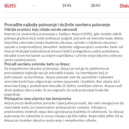
BG495
-
19:45
20:45
Dhak
Pronađite najbolje putovanje i doživite savršeno putovanje
Otkrijte avanturu koju nikada nećete zaboraviti
Krenite na izvanredno putovanje u Saidpur Airport (SPD), gde možete otkriti
prelepe gradove koji nude prekrasan pogled, počevši od trenutka kada sletite.
Zamislite sebe kako lutate živahnim ulicama, uživate u lokalnim ukusima i
upijate u prepoznatljivoj atmosferi. Izaberite odgovarajuću avionsku kartu od
Hazrat Shahjalal International Airport (DAC) prilagođenu vašim potrebama.
Istražite nove horizonte sa svojim najmilijima i učinite svoje iskustvo odmora
zaista nezaboravnim.
Pronađi savršenu avionsku kartu sa Airpaz
Za besprekornu iskustvo putovanja, Airpaz je vaš go-to platforma za
pronalaženje najbolje opcije avionskih karata. Sa interfejsom koji je
jednostavan za korišćenje, Airpaz pomaže vam da uporedite i izaberete
avionske karte koje odgovaraju vašem rasporedu i budžetu. Bez obzira da li
planirate bijeg u poslednjem trenutku ili dobro osmišljen odmor, Airpaz nudi
širok spektar izbora kako bi se osiguralo da vaše putovanje bude što
pogodnije.
Pristupačna cena ulaznica bez kompromisa
Airpaz pruža ekskluzivne ponude i specijalne ponude, što vam omogućava da
rezervišete kartu po neverovatno pristupačnim cenama. Uživajte u
prednostima sniženih stopa bez ugrožavanja kvaliteta ili udobnosti. Sa Airpaz,
putovanje do odredišta iz snova nikada nije bilo lakše. Rezervišite jeftin let sa
Airpaz za izuzetan iskustvo putovanja i nenadmašnu uštedu.