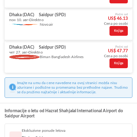
Dhaka (DAC)
Saidpur (SPD)
Počni od
US$ 46.13
пон 10. авг
Direktno
Cena po osobi
Novoair
Knjiga
Dhaka (DAC)
Saidpur (SPD)
Počni od
US$ 47.77
чет 27. авг
Direktno
Cena po osobi
Biman Bangladesh Airlines
Knjiga
Imajte na umu da cene navedene na ovoj stranici možda nisu
ažurirane i podložne su promenama bez prethodne najave. Trudimo
se da pružimo najtačnije i aktuelnije informacije.
Informacije o letu od Hazrat Shahjalal International Airport do
Saidpur Airport
Ekskluzivne ponude letova