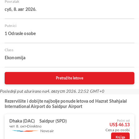
Povratak
суб, 8. авг 2026.
Putnici
1 Odrasle osobe
Class
Ekonomija
Pretražite letove
Poslednji put ažurirano na
4. август 2026. 22:52 GMT+0
Rezervišite i dobijte najbolje ponude letova od Hazrat Shahjalal
International Airport do Saidpur Airport
Dhaka (DAC)
Saidpur (SPD)
Počni od
US$ 46.13
чет 8. окт
Direktno
Cena po osobi
Novoair
Knjiga