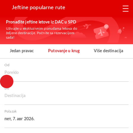
Jeftine popularne rute
Pronađite jeftine letove iz DAC u SPD
Uživajte u ekskluzivnim ponudama letova do
željene destinacije. Počnite sa rezervacijom
sada!
Jedan pravac
Putovanje u krug
Više destinacija
Od
Poreklo
Do
Destinacija
Polazak
пет, 7. авг 2026.