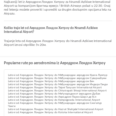
Najkasniji let iz Аеродром Лондон Хитроу za Nnamdi Azikiwe International
Airport sa kompanijom Бритиш ервејз / British Airways polazi u 22:30. Ovaj
red letenja možete proveriti i uporediti sa drugim dostupnim opcijama leta na
Airpazu.
Koliko traje let od Аеродром Лондон Хитроу do Nnamdi Azikiwe
International Airport?
Trajanje leta od Аеродром Лондон Хитроу do Nnamdi Azikiwe International
Airport iznosi otprilike 5ч 20м.
Popularne rute po aerodromima iz Аеродром Лондон Хитроу
Letovi od Аеродром Лондон Хитроу do Међународни аеродром Куала Лумпур
Letovi od Аеродром Лондон Хитроу do Међународни аеродром Суварнабуми
Letovi od Аеродром Лондон Хитроу do Међународни аеродром Беч
Letovi od Аеродром Лондон Хитроу do Међународни аеродром Индира Ганди
Letovi od Аеродром Лондон Хитроу do Taipei Taoyuan International Airport
Letovi od Аеродром Лондон Хитроу do Chhatrapati Shivaji International Airport
Letovi od Аеродром Лондон Хитроу do Меѓународниот аеродром Дубаи
Letovi od Аеродром Лондон Хитроу do Aеродром Париз Шарл де Гол
Letovi od Аеродром Лондон Хитроу do Kempegowda International Airport
Letovi od Аеродром Лондон Хитроу do Међународни аеродром Сингапур
Чанги
Letovi od Аеродром Лондон Хитроу do Hazrat Shahjalal International Airport
Letovi od Аеродром Лондон Хитроу do Kotoka International Airport