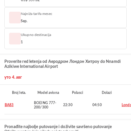
US$ 559.62
Najniža tarifa mesec
Sep.
Ukupno destinacija
1
Proverite red letenja od Аеродром Лондон Хитроу do Nnamdi
Azikiwe International Airport
уто 4. авг
Broj leta.
Model aviona
Polasci
Dolazi
BOEING 777-
BA83
22:30
04:50
Lond
200/300
Pronađite najbolje putovanje i doživite savršeno putovanje