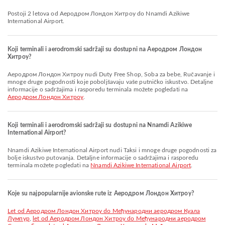
Postoji 2 letova od Аеродром Лондон Хитроу do Nnamdi Azikiwe
International Airport.
Koji terminali i aerodromski sadržaji su dostupni na Аеродром Лондон
Хитроу?
Аеродром Лондон Хитроу nudi Duty Free Shop, Soba za bebe, Ručavanje i
mnoge druge pogodnosti koje poboljšavaju vaše putničko iskustvo. Detaljne
informacije o sadržajima i rasporedu terminala možete pogledati na
Аеродром Лондон Хитроу
.
Koji terminali i aerodromski sadržaji su dostupni na Nnamdi Azikiwe
International Airport?
Nnamdi Azikiwe International Airport nudi Taksi i mnoge druge pogodnosti za
bolje iskustvo putovanja. Detaljne informacije o sadržajima i rasporedu
terminala možete pogledati na
Nnamdi Azikiwe International Airport
.
Koje su najpopularnije avionske rute iz Аеродром Лондон Хитроу?
let od Аеродром Лондон Хитроу do Међународни аеродром Куала
Лумпур
,
let od Аеродром Лондон Хитроу do Међународни аеродром