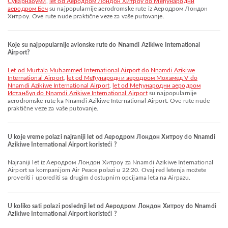
Суварнабуми
,
let od Аеродром Лондон Хитроу do Међународни
аеродром Беч
su najpopularnije aerodromske rute iz Аеродром Лондон
Хитроу. Ove rute nude praktične veze za vaše putovanje.
Koje su najpopularnije avionske rute do Nnamdi Azikiwe International
Airport?
let od Murtala Muhammed International Airport do Nnamdi Azikiwe
International Airport
,
let od Међународни аеродром Мохамед V do
Nnamdi Azikiwe International Airport
,
let od Међународни аеродром
Истанбул do Nnamdi Azikiwe International Airport
su najpopularnije
aerodromske rute ka Nnamdi Azikiwe International Airport. Ove rute nude
praktične veze za vaše putovanje.
U koje vreme polazi najraniji let od Аеродром Лондон Хитроу do Nnamdi
Azikiwe International Airport koristeći ?
Najraniji let iz Аеродром Лондон Хитроу za Nnamdi Azikiwe International
Airport sa kompanijom Air Peace polazi u 22:20. Ovaj red letenja možete
proveriti i uporediti sa drugim dostupnim opcijama leta na Airpazu.
U koliko sati polazi poslednji let od Аеродром Лондон Хитроу do Nnamdi
Azikiwe International Airport koristeći ?