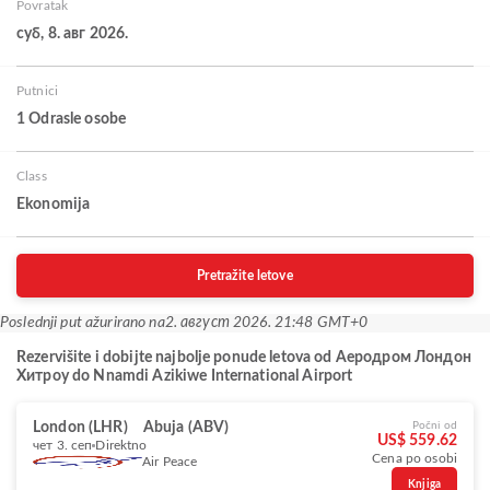
Povratak
суб, 8. авг 2026.
Putnici
1 Odrasle osobe
Class
Ekonomija
Pretražite letove
Poslednji put ažurirano na
2. август 2026. 21:48 GMT+0
Rezervišite i dobijte najbolje ponude letova od Аеродром Лондон
Хитроу do Nnamdi Azikiwe International Airport
London (LHR)
Abuja (ABV)
Počni od
US$ 559.62
чет 3. сеп
Direktno
Cena po osobi
Air Peace
Knjiga