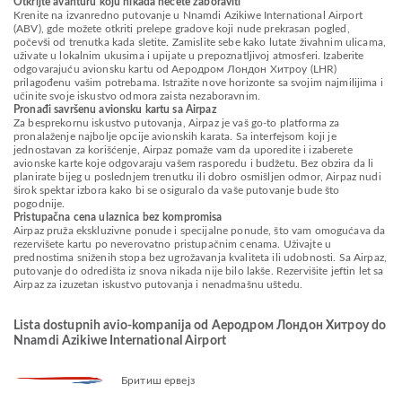
Otkrijte avanturu koju nikada nećete zaboraviti
Krenite na izvanredno putovanje u Nnamdi Azikiwe International Airport
(ABV), gde možete otkriti prelepe gradove koji nude prekrasan pogled,
počevši od trenutka kada sletite. Zamislite sebe kako lutate živahnim ulicama,
uživate u lokalnim ukusima i upijate u prepoznatljivoj atmosferi. Izaberite
odgovarajuću avionsku kartu od Аеродром Лондон Хитроу (LHR)
prilagođenu vašim potrebama. Istražite nove horizonte sa svojim najmilijima i
učinite svoje iskustvo odmora zaista nezaboravnim.
Pronađi savršenu avionsku kartu sa Airpaz
Za besprekornu iskustvo putovanja, Airpaz je vaš go-to platforma za
pronalaženje najbolje opcije avionskih karata. Sa interfejsom koji je
jednostavan za korišćenje, Airpaz pomaže vam da uporedite i izaberete
avionske karte koje odgovaraju vašem rasporedu i budžetu. Bez obzira da li
planirate bijeg u poslednjem trenutku ili dobro osmišljen odmor, Airpaz nudi
širok spektar izbora kako bi se osiguralo da vaše putovanje bude što
pogodnije.
Pristupačna cena ulaznica bez kompromisa
Airpaz pruža ekskluzivne ponude i specijalne ponude, što vam omogućava da
rezervišete kartu po neverovatno pristupačnim cenama. Uživajte u
prednostima sniženih stopa bez ugrožavanja kvaliteta ili udobnosti. Sa Airpaz,
putovanje do odredišta iz snova nikada nije bilo lakše. Rezervišite jeftin let sa
Airpaz za izuzetan iskustvo putovanja i nenadmašnu uštedu.
Lista dostupnih avio-kompanija od Аеродром Лондон Хитроу do
Nnamdi Azikiwe International Airport
Бритиш ервејз