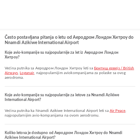
Često postavljana pitanja o letu od Аеродром Лондон Хитроу do
Nnamdi Azikiwe International Airport
Koje avio-kompanije su najpopularnije za let iz Аеродром Лондон
Хитроу?
Većina putnika sa Аеродром Лондон Хитроу leti sa
Бритиш ервејз / British
Airways
,
Loganair
, najpopularnijim aviokompanijama za polaske sa ovog
aerodroma.
Koje avio-kompanije su najpopularnije za letove za Nnamdi Azikiwe
International Airport?
Većina putnika ka Nnamdi Azikiwe International Airport leti sa
Air Peace
,
najpopularnijim avio-kompanijama na ovom aerodromu.
Koliko letova je dostupno od Аеродром Лондон Хитроу do Nnamdi
Azikiwe International Airport?