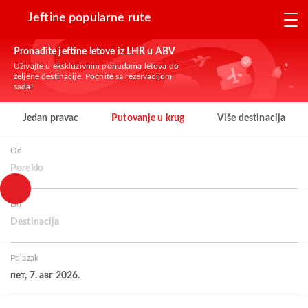
Jeftine popularne rute
Pronađite jeftine letove iz LHR u ABV
Uživajte u ekskluzivnim ponudama letova do
željene destinacije. Počnite sa rezervacijom
sada!
Jedan pravac
Putovanje u krug
Više destinacija
Od
Poreklo
Do
Destinacija
Polazak
пет, 7. авг 2026.