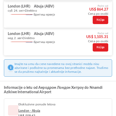
London (LHR)
Abuja (ABV)
Počni od
US$ 864.27
суб 24. окт
Direktno
Cena po osobi
Бритиш ервејз
Knjiga
London (LHR)
Abuja (ABV)
Počni od
US$ 1,105.31
нед 2. авг
Direktno
Cena po osobi
Бритиш ервејз
Knjiga
Imajte na umu da cene navedene na ovoj stranici možda nisu
ažurirane i podložne su promenama bez prethodne najave. Trudimo
se da pružimo najtačnije i aktuelnije informacije.
Informacije o letu od Аеродром Лондон Хитроу do Nnamdi
Azikiwe International Airport
Ekskluzivne ponude letova
London - Abuja