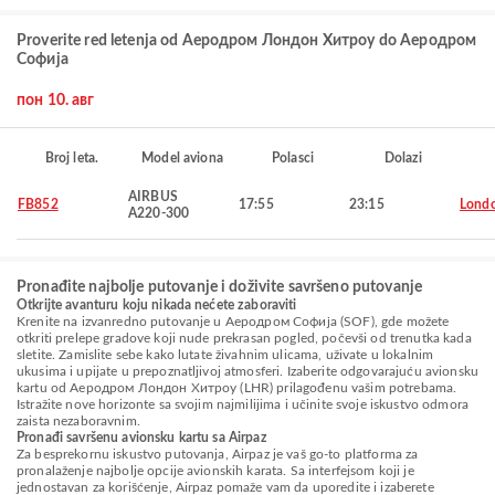
Proverite red letenja od Аеродром Лондон Хитроу do Аеродром
Софија
пон 10. авг
Broj leta.
Model aviona
Polasci
Dolazi
AIRBUS
FB852
17:55
23:15
Lond
A220-300
Pronađite najbolje putovanje i doživite savršeno putovanje
Otkrijte avanturu koju nikada nećete zaboraviti
Krenite na izvanredno putovanje u Аеродром Софија (SOF), gde možete
otkriti prelepe gradove koji nude prekrasan pogled, počevši od trenutka kada
sletite. Zamislite sebe kako lutate živahnim ulicama, uživate u lokalnim
ukusima i upijate u prepoznatljivoj atmosferi. Izaberite odgovarajuću avionsku
kartu od Аеродром Лондон Хитроу (LHR) prilagođenu vašim potrebama.
Istražite nove horizonte sa svojim najmilijima i učinite svoje iskustvo odmora
zaista nezaboravnim.
Pronađi savršenu avionsku kartu sa Airpaz
Za besprekornu iskustvo putovanja, Airpaz je vaš go-to platforma za
pronalaženje najbolje opcije avionskih karata. Sa interfejsom koji je
jednostavan za korišćenje, Airpaz pomaže vam da uporedite i izaberete