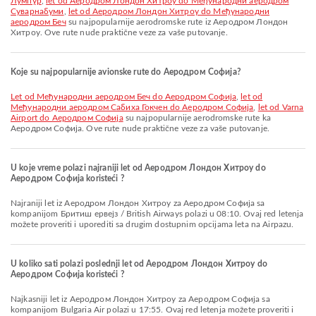
Лумпур
,
let od Аеродром Лондон Хитроу do Међународни аеродром
Суварнабуми
,
let od Аеродром Лондон Хитроу do Међународни
аеродром Беч
su najpopularnije aerodromske rute iz Аеродром Лондон
Хитроу. Ove rute nude praktične veze za vaše putovanje.
Koje su najpopularnije avionske rute do Аеродром Софија?
let od Међународни аеродром Беч do Аеродром Софија
,
let od
Међународни аеродром Сабиха Гокчен do Аеродром Софија
,
let od Varna
Airport do Аеродром Софија
su najpopularnije aerodromske rute ka
Аеродром Софија. Ove rute nude praktične veze za vaše putovanje.
U koje vreme polazi najraniji let od Аеродром Лондон Хитроу do
Аеродром Софија koristeći ?
Najraniji let iz Аеродром Лондон Хитроу za Аеродром Софија sa
kompanijom Бритиш ервејз / British Airways polazi u 08:10. Ovaj red letenja
možete proveriti i uporediti sa drugim dostupnim opcijama leta na Airpazu.
U koliko sati polazi poslednji let od Аеродром Лондон Хитроу do
Аеродром Софија koristeći ?
Najkasniji let iz Аеродром Лондон Хитроу za Аеродром Софија sa
kompanijom Bulgaria Air polazi u 17:55. Ovaj red letenja možete proveriti i