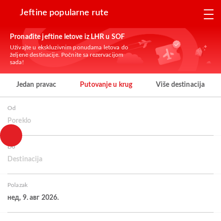
Jeftine popularne rute
Pronađite jeftine letove iz LHR u SOF
Uživajte u ekskluzivnim ponudama letova do
željene destinacije. Počnite sa rezervacijom
sada!
Jedan pravac
Putovanje u krug
Više destinacija
Od
Poreklo
Do
Destinacija
Polazak
нед, 9. авг 2026.