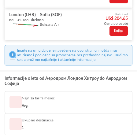
London (LHR)
Sofia (SOF)
Počni od
US$ 204.65
пон 31. авг
Direktno
Cena po osobi
Bulgaria Air
Knjiga
Imajte na umu da cene navedene na ovoj stranici možda nisu
ažurirane i podložne su promenama bez prethodne najave. Trudimo
se da pružimo najtačnije i aktuelnije informacije.
Informacije o letu od Аеродром Лондон Хитроу do Аеродром
Софија
Najniža tarifa mesec
Avg.
Ukupno destinacija
1