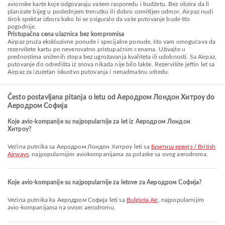
avionske karte koje odgovaraju vašem rasporedu i budžetu. Bez obzira da li
planirate bijeg u poslednjem trenutku ili dobro osmišljen odmor, Airpaz nudi
širok spektar izbora kako bi se osiguralo da vaše putovanje bude što
pogodnije.
Pristupačna cena ulaznica bez kompromisa
Airpaz pruža ekskluzivne ponude i specijalne ponude, što vam omogućava da
rezervišete kartu po neverovatno pristupačnim cenama. Uživajte u
prednostima sniženih stopa bez ugrožavanja kvaliteta ili udobnosti. Sa Airpaz,
putovanje do odredišta iz snova nikada nije bilo lakše. Rezervišite jeftin let sa
Airpaz za izuzetan iskustvo putovanja i nenadmašnu uštedu.
Često postavljana pitanja o letu od Аеродром Лондон Хитроу do
Аеродром Софија
Koje avio-kompanije su najpopularnije za let iz Аеродром Лондон
Хитроу?
Većina putnika sa Аеродром Лондон Хитроу leti sa
Бритиш ервејз / British
Airways
, najpopularnijim aviokompanijama za polaske sa ovog aerodroma.
Koje avio-kompanije su najpopularnije za letove za Аеродром Софија?
Većina putnika ka Аеродром Софија leti sa
Bulgaria Air
, najpopularnijim
avio-kompanijama na ovom aerodromu.