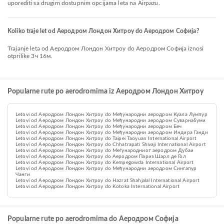
uporediti sa drugim dostupnim opcijama leta na Airpazu.
Koliko traje let od Аеродром Лондон Хитроу do Аеродром Софија?
Trajanje leta od Аеродром Лондон Хитроу do Аеродром Софија iznosi
otprilike 3ч 16м.
Popularne rute po aerodromima iz Аеродром Лондон Хитроу
Letovi od Аеродром Лондон Хитроу do Међународни аеродром Куала Лумпур
Letovi od Аеродром Лондон Хитроу do Међународни аеродром Суварнабуми
Letovi od Аеродром Лондон Хитроу do Међународни аеродром Беч
Letovi od Аеродром Лондон Хитроу do Међународни аеродром Индира Ганди
Letovi od Аеродром Лондон Хитроу do Taipei Taoyuan International Airport
Letovi od Аеродром Лондон Хитроу do Chhatrapati Shivaji International Airport
Letovi od Аеродром Лондон Хитроу do Меѓународниот аеродром Дубаи
Letovi od Аеродром Лондон Хитроу do Aеродром Париз Шарл де Гол
Letovi od Аеродром Лондон Хитроу do Kempegowda International Airport
Letovi od Аеродром Лондон Хитроу do Међународни аеродром Сингапур
Чанги
Letovi od Аеродром Лондон Хитроу do Hazrat Shahjalal International Airport
Letovi od Аеродром Лондон Хитроу do Kotoka International Airport
Popularne rute po aerodromima do Аеродром Софија