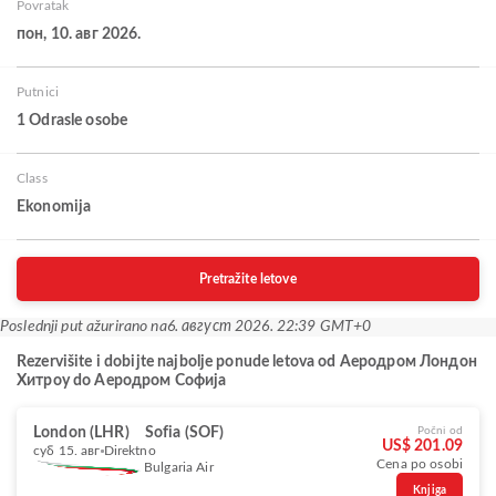
Povratak
пон, 10. авг 2026.
Putnici
1 Odrasle osobe
Class
Ekonomija
Pretražite letove
Poslednji put ažurirano na
6. август 2026. 22:39 GMT+0
Rezervišite i dobijte najbolje ponude letova od Аеродром Лондон
Хитроу do Аеродром Софија
London (LHR)
Sofia (SOF)
Počni od
US$ 201.09
суб 15. авг
Direktno
Cena po osobi
Bulgaria Air
Knjiga