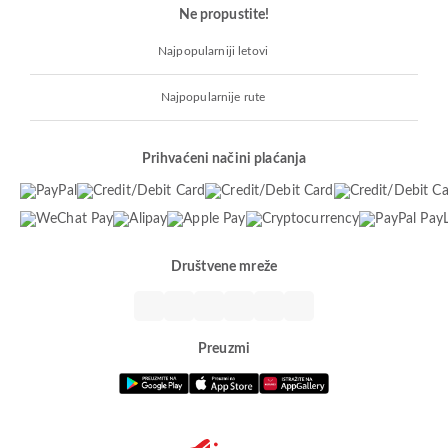
Ne propustite!
Najpopularniji letovi
Najpopularnije rute
Prihvaćeni načini plaćanja
Društvene mreže
Preuzmi