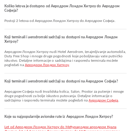
Koliko letova je dostupno od Аеродром Лондон Хитроу do Аеродром
Софија?
Postoji 2 letova od Аеродром Лондон Хитроу do Аеродром Софија.
Koji terminali i aerodromski sadržaji su dostupni na Аеродром Лондон
Хитроу?
Аеродром Лондон Хитроу nudi Hotel Aerodrom, Iznajmljivanje automobila,
Duty Free Shop i mnoge druge pogodnosti koje poboljšavaju vaše putničko
iskustvo. Detaljne informacije o sadržajima i rasporedu terminala možete
pogledati na
Аеродром Лондон Хитроу
.
Koji terminali i aerodromski sadržaji su dostupni na Аеродром Софија?
Аеродром Софија nudi Invalidska kolica, Salon, Prostor za pušenje i mnoge
druge pogodnosti za bolje iskustvo putovanja. Detaljne informacije o
sadržajima i rasporedu terminala možete pogledati na
Аеродром Софија
.
Koje su najpopularnije avionske rute iz Аеродром Лондон Хитроу?
let od Аеродром Лондон Хитроу do Међународни аеродром Куала