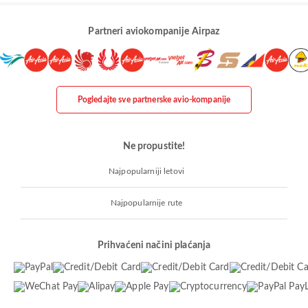
Partneri aviokompanije Airpaz
Pogledajte sve partnerske avio-kompanije
Ne propustite!
Najpopularniji letovi
Najpopularnije rute
Prihvaćeni načini plaćanja