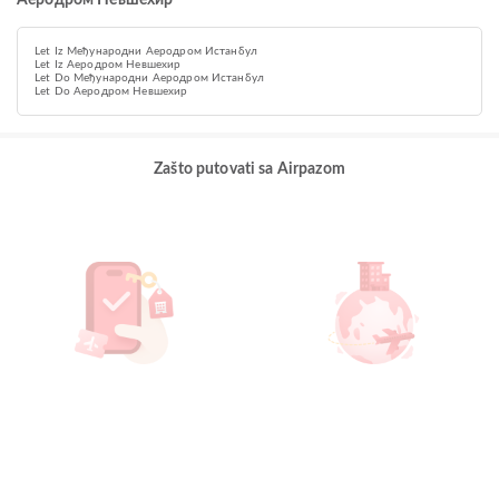
Aеродром Невшехир
Let Iz Међународни Аеродром Истанбул
Let Iz Aеродром Невшехир
Let Do Међународни Аеродром Истанбул
Let Do Aеродром Невшехир
Zašto putovati sa Airpazom