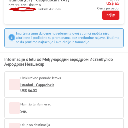
Istanbul (IST)
Cappadocia (NAV)
US$ 65
пет 11. сеп
Direktno
Cena po osobi
Turkish Airlines
Knjiga
Imajte na umu da cene navedene na ovoj stranici možda nisu
ažurirane i podložne su promenama bez prethodne najave. Trudimo
se da pružimo najtačnije i aktuelnije informacije.
Informacije o letu od Међународни аеродром Истанбул do
Aеродром Невшехир
Ekskluzivne ponude letova
Istanbul - Cappadocia
US$ 56.03
Najniža tarifa mesec
Sep.
Ukupno destinacija