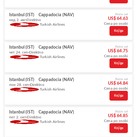
Istanbul (IST)
Cappadocia (NAV)
Počni od
US$ 64.63
нед 2. авг
Direktno
Cena po osobi
Turkish Airlines
Knjiga
Istanbul (IST)
Cappadocia (NAV)
Počni od
US$ 64.75
чет 24. сеп
Direktno
Cena po osobi
Turkish Airlines
Knjiga
Istanbul (IST)
Cappadocia (NAV)
Počni od
US$ 64.84
пон 28. сеп
Direktno
Cena po osobi
Turkish Airlines
Knjiga
Istanbul (IST)
Cappadocia (NAV)
Počni od
US$ 64.85
пет 2. окт
Direktno
Cena po osobi
Turkish Airlines
Knjiga