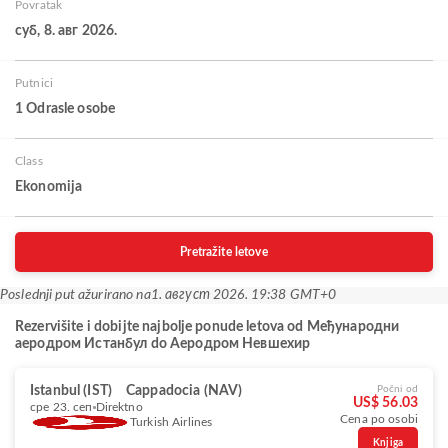
Povratak
суб, 8. авг 2026.
Putnici
1 Odrasle osobe
Class
Ekonomija
Pretražite letove
Poslednji put ažurirano na
1. август 2026. 19:38 GMT+0
Rezervišite i dobijte najbolje ponude letova od Међународни
аеродром Истанбул do Aеродром Невшехир
Istanbul (IST)
Cappadocia (NAV)
Počni od
US$ 56.03
сре 23. сеп
Direktno
Cena po osobi
Turkish Airlines
Knjiga