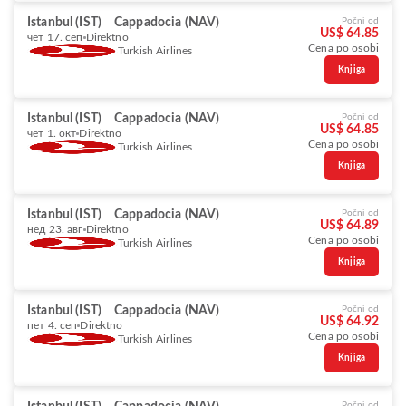
Istanbul (IST)
Cappadocia (NAV)
Počni od
US$ 64.85
чет 17. сеп
Direktno
Cena po osobi
Turkish Airlines
Knjiga
Istanbul (IST)
Cappadocia (NAV)
Počni od
US$ 64.85
чет 1. окт
Direktno
Cena po osobi
Turkish Airlines
Knjiga
Istanbul (IST)
Cappadocia (NAV)
Počni od
US$ 64.89
нед 23. авг
Direktno
Cena po osobi
Turkish Airlines
Knjiga
Istanbul (IST)
Cappadocia (NAV)
Počni od
US$ 64.92
пет 4. сеп
Direktno
Cena po osobi
Turkish Airlines
Knjiga
Počni od