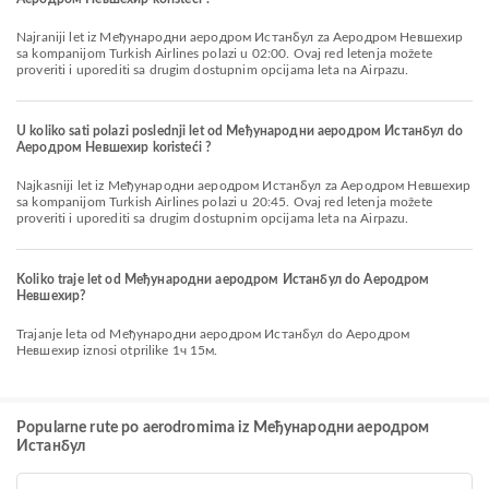
Najraniji let iz Међународни аеродром Истанбул za Aеродром Невшехир
sa kompanijom Turkish Airlines polazi u 02:00. Ovaj red letenja možete
proveriti i uporediti sa drugim dostupnim opcijama leta na Airpazu.
U koliko sati polazi poslednji let od Међународни аеродром Истанбул do
Aеродром Невшехир koristeći ?
Najkasniji let iz Међународни аеродром Истанбул za Aеродром Невшехир
sa kompanijom Turkish Airlines polazi u 20:45. Ovaj red letenja možete
proveriti i uporediti sa drugim dostupnim opcijama leta na Airpazu.
Koliko traje let od Међународни аеродром Истанбул do Aеродром
Невшехир?
Trajanje leta od Међународни аеродром Истанбул do Aеродром
Невшехир iznosi otprilike 1ч 15м.
Popularne rute po aerodromima iz Међународни аеродром
Истанбул