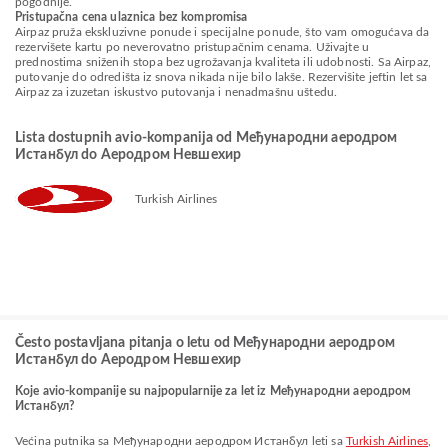
pogodnije.
Pristupačna cena ulaznica bez kompromisa
Airpaz pruža ekskluzivne ponude i specijalne ponude, što vam omogućava da
rezervišete kartu po neverovatno pristupačnim cenama. Uživajte u
prednostima sniženih stopa bez ugrožavanja kvaliteta ili udobnosti. Sa Airpaz,
putovanje do odredišta iz snova nikada nije bilo lakše. Rezervišite jeftin let sa
Airpaz za izuzetan iskustvo putovanja i nenadmašnu uštedu.
Lista dostupnih avio-kompanija od Међународни аеродром
Истанбул do Aеродром Невшехир
Turkish Airlines
Često postavljana pitanja o letu od Међународни аеродром
Истанбул do Aеродром Невшехир
Koje avio-kompanije su najpopularnije za let iz Међународни аеродром
Истанбул?
Većina putnika sa Међународни аеродром Истанбул leti sa
Turkish Airlines
,