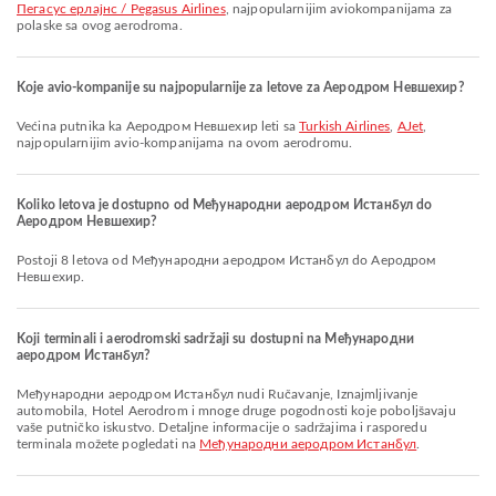
Пегасус ерлајнс / Pegasus Airlines
, najpopularnijim aviokompanijama za
polaske sa ovog aerodroma.
Koje avio-kompanije su najpopularnije za letove za Aеродром Невшехир?
Većina putnika ka Aеродром Невшехир leti sa
Turkish Airlines
,
AJet
,
najpopularnijim avio-kompanijama na ovom aerodromu.
Koliko letova je dostupno od Међународни аеродром Истанбул do
Aеродром Невшехир?
Postoji 8 letova od Међународни аеродром Истанбул do Aеродром
Невшехир.
Koji terminali i aerodromski sadržaji su dostupni na Међународни
аеродром Истанбул?
Међународни аеродром Истанбул nudi Ručavanje, Iznajmljivanje
automobila, Hotel Aerodrom i mnoge druge pogodnosti koje poboljšavaju
vaše putničko iskustvo. Detaljne informacije o sadržajima i rasporedu
terminala možete pogledati na
Међународни аеродром Истанбул
.