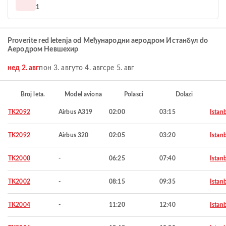
1
Proverite red letenja od Међународни аеродром Истанбул do
Aеродром Невшехир
нед 2. авг
пон 3. авг
уто 4. авг
сре 5. авг
Broj leta.
Model aviona
Polasci
Dolazi
TK2092
Airbus A319
02:00
03:15
Istan
TK2092
Airbus 320
02:05
03:20
Istan
TK2000
-
06:25
07:40
Istan
TK2002
-
08:15
09:35
Istan
TK2004
-
11:20
12:40
Istan