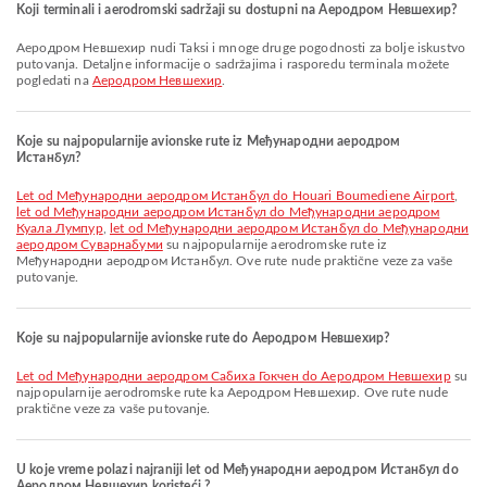
Koji terminali i aerodromski sadržaji su dostupni na Aеродром Невшехир?
Aеродром Невшехир nudi Taksi i mnoge druge pogodnosti za bolje iskustvo
putovanja. Detaljne informacije o sadržajima i rasporedu terminala možete
pogledati na
Aеродром Невшехир
.
Koje su najpopularnije avionske rute iz Међународни аеродром
Истанбул?
let od Међународни аеродром Истанбул do Houari Boumediene Airport
,
let od Међународни аеродром Истанбул do Међународни аеродром
Куала Лумпур
,
let od Међународни аеродром Истанбул do Међународни
аеродром Суварнабуми
su najpopularnije aerodromske rute iz
Међународни аеродром Истанбул. Ove rute nude praktične veze za vaše
putovanje.
Koje su najpopularnije avionske rute do Aеродром Невшехир?
let od Међународни аеродром Сабиха Гокчен do Aеродром Невшехир
su
najpopularnije aerodromske rute ka Aеродром Невшехир. Ove rute nude
praktične veze za vaše putovanje.
U koje vreme polazi najraniji let od Међународни аеродром Истанбул do
Aеродром Невшехир koristeći ?