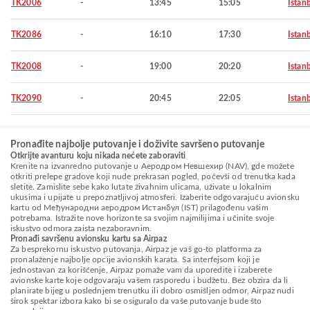
TK2006
-
13:45
15:05
Istan
TK2086
-
16:10
17:30
Istan
TK2008
-
19:00
20:20
Istan
TK2090
-
20:45
22:05
Istan
Pronađite najbolje putovanje i doživite savršeno putovanje
Otkrijte avanturu koju nikada nećete zaboraviti
Krenite na izvanredno putovanje u Aеродром Невшехир (NAV), gde možete
otkriti prelepe gradove koji nude prekrasan pogled, počevši od trenutka kada
sletite. Zamislite sebe kako lutate živahnim ulicama, uživate u lokalnim
ukusima i upijate u prepoznatljivoj atmosferi. Izaberite odgovarajuću avionsku
kartu od Међународни аеродром Истанбул (IST) prilagođenu vašim
potrebama. Istražite nove horizonte sa svojim najmilijima i učinite svoje
iskustvo odmora zaista nezaboravnim.
Pronađi savršenu avionsku kartu sa Airpaz
Za besprekornu iskustvo putovanja, Airpaz je vaš go-to platforma za
pronalaženje najbolje opcije avionskih karata. Sa interfejsom koji je
jednostavan za korišćenje, Airpaz pomaže vam da uporedite i izaberete
avionske karte koje odgovaraju vašem rasporedu i budžetu. Bez obzira da li
planirate bijeg u poslednjem trenutku ili dobro osmišljen odmor, Airpaz nudi
širok spektar izbora kako bi se osiguralo da vaše putovanje bude što