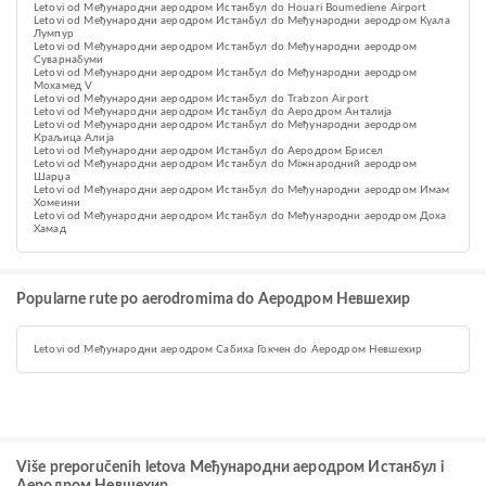
Letovi od Међународни аеродром Истанбул do Houari Boumediene Airport
Letovi od Међународни аеродром Истанбул do Међународни аеродром Куала
Лумпур
Letovi od Међународни аеродром Истанбул do Међународни аеродром
Суварнабуми
Letovi od Међународни аеродром Истанбул do Међународни аеродром
Мохамед V
Letovi od Међународни аеродром Истанбул do Trabzon Airport
Letovi od Међународни аеродром Истанбул do Аеродром Анталија
Letovi od Међународни аеродром Истанбул do Међународни аеродром
Краљица Алија
Letovi od Међународни аеродром Истанбул do Аеродром Брисел
Letovi od Међународни аеродром Истанбул do Міжнародний аеродром
Шарџа
Letovi od Међународни аеродром Истанбул do Међународни аеродром Имам
Хомеини
Letovi od Међународни аеродром Истанбул do Међународни аеродром Доха
Хамад
Popularne rute po aerodromima do Aеродром Невшехир
Letovi od Међународни аеродром Сабиха Гокчен do Aеродром Невшехир
Više preporučenih letova Међународни аеродром Истанбул i