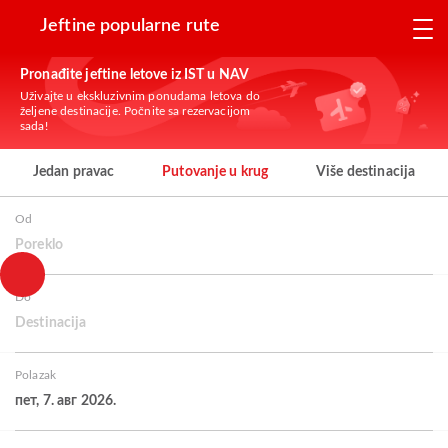
Jeftine popularne rute
Pronađite jeftine letove iz IST u NAV
Uživajte u ekskluzivnim ponudama letova do
željene destinacije. Počnite sa rezervacijom
sada!
Jedan pravac
Putovanje u krug
Više destinacija
Od
Poreklo
Do
Destinacija
Polazak
пет, 7. авг 2026.