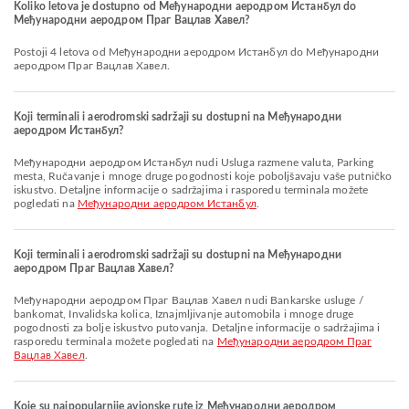
Koliko letova je dostupno od Међународни аеродром Истанбул do
Међународни аеродром Праг Вацлав Хавел?
Postoji 4 letova od Међународни аеродром Истанбул do Међународни
аеродром Праг Вацлав Хавел.
Koji terminali i aerodromski sadržaji su dostupni na Међународни
аеродром Истанбул?
Међународни аеродром Истанбул nudi Usluga razmene valuta, Parking
mesta, Ručavanje i mnoge druge pogodnosti koje poboljšavaju vaše putničko
iskustvo. Detaljne informacije o sadržajima i rasporedu terminala možete
pogledati na
Међународни аеродром Истанбул
.
Koji terminali i aerodromski sadržaji su dostupni na Међународни
аеродром Праг Вацлав Хавел?
Међународни аеродром Праг Вацлав Хавел nudi Bankarske usluge /
bankomat, Invalidska kolica, Iznajmljivanje automobila i mnoge druge
pogodnosti za bolje iskustvo putovanja. Detaljne informacije o sadržajima i
rasporedu terminala možete pogledati na
Међународни аеродром Праг
Вацлав Хавел
.
Koje su najpopularnije avionske rute iz Међународни аеродром