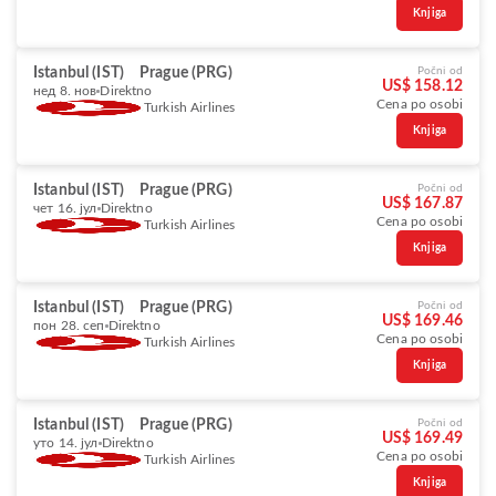
Knjiga
Istanbul (IST)
Prague (PRG)
Počni od
US$ 158.12
нед 8. нов
Direktno
Cena po osobi
Turkish Airlines
Knjiga
Istanbul (IST)
Prague (PRG)
Počni od
US$ 167.87
чет 16. јул
Direktno
Cena po osobi
Turkish Airlines
Knjiga
Istanbul (IST)
Prague (PRG)
Počni od
US$ 169.46
пон 28. сеп
Direktno
Cena po osobi
Turkish Airlines
Knjiga
Istanbul (IST)
Prague (PRG)
Počni od
US$ 169.49
уто 14. јул
Direktno
Cena po osobi
Turkish Airlines
Knjiga