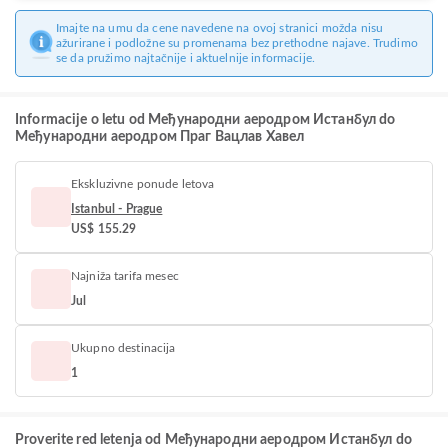
Imajte na umu da cene navedene na ovoj stranici možda nisu
ažurirane i podložne su promenama bez prethodne najave. Trudimo
se da pružimo najtačnije i aktuelnije informacije.
Informacije o letu od Међународни аеродром Истанбул do
Међународни аеродром Праг Вацлав Хавел
Ekskluzivne ponude letova
Istanbul - Prague
US$ 155.29
Najniža tarifa mesec
Jul
Ukupno destinacija
1
Proverite red letenja od Међународни аеродром Истанбул do