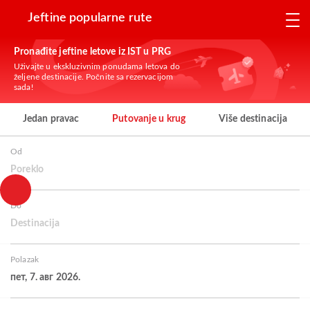
Jeftine popularne rute
Pronađite jeftine letove iz IST u PRG
Uživajte u ekskluzivnim ponudama letova do
željene destinacije. Počnite sa rezervacijom
sada!
Jedan pravac
Putovanje u krug
Više destinacija
Od
Poreklo
Do
Destinacija
Polazak
пет, 7. авг 2026.