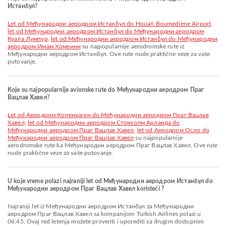
Истанбул?
let od Међународни аеродром Истанбул do Houari Boumediene Airport
,
let od Међународни аеродром Истанбул do Међународни аеродром
Куала Лумпур
,
let od Међународни аеродром Истанбул do Међународни
аеродром Имам Хомеини
su najpopularnije aerodromske rute iz
Међународни аеродром Истанбул. Ove rute nude praktične veze za vaše
putovanje.
Koje su najpopularnije avionske rute do Међународни аеродром Праг
Вацлав Хавел?
let od Аеродром Копенхаген do Међународни аеродром Праг Вацлав
Хавел
,
let od Међународни аеродром Стокхолм Арланда do
Међународни аеродром Праг Вацлав Хавел
,
let od Aеродром Осло do
Међународни аеродром Праг Вацлав Хавел
su najpopularnije
aerodromske rute ka Међународни аеродром Праг Вацлав Хавел. Ove rute
nude praktične veze za vaše putovanje.
U koje vreme polazi najraniji let od Међународни аеродром Истанбул do
Међународни аеродром Праг Вацлав Хавел koristeći ?
Najraniji let iz Међународни аеродром Истанбул za Међународни
аеродром Праг Вацлав Хавел sa kompanijom Turkish Airlines polazi u
06:45. Ovaj red letenja možete proveriti i uporediti sa drugim dostupnim