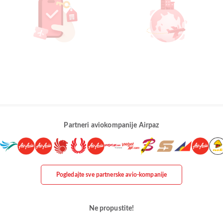
Partneri aviokompanije Airpaz
Pogledajte sve partnerske avio-kompanije
Ne propustite!