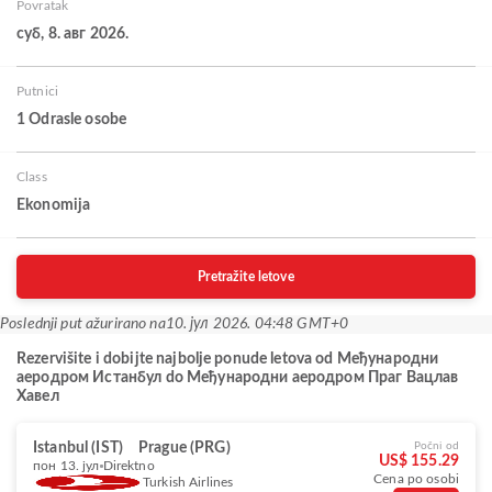
Povratak
суб, 8. авг 2026.
Putnici
1 Odrasle osobe
Class
Ekonomija
Pretražite letove
Poslednji put ažurirano na
10. јул 2026. 04:48 GMT+0
Rezervišite i dobijte najbolje ponude letova od Међународни
аеродром Истанбул do Међународни аеродром Праг Вацлав
Хавел
Istanbul (IST)
Prague (PRG)
Počni od
US$ 155.29
пон 13. јул
Direktno
Cena po osobi
Turkish Airlines