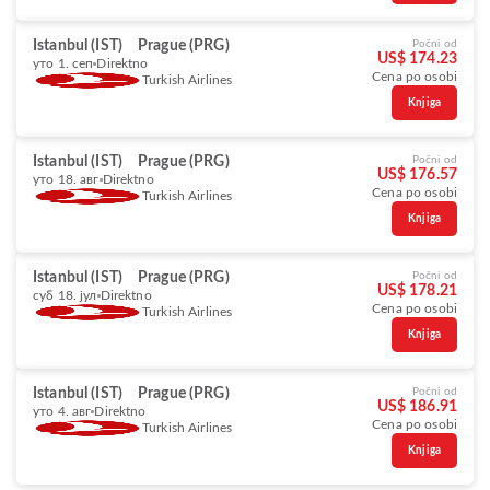
Istanbul (IST)
Prague (PRG)
Počni od
US$ 174.23
уто 1. сеп
Direktno
Cena po osobi
Turkish Airlines
Knjiga
Istanbul (IST)
Prague (PRG)
Počni od
US$ 176.57
уто 18. авг
Direktno
Cena po osobi
Turkish Airlines
Knjiga
Istanbul (IST)
Prague (PRG)
Počni od
US$ 178.21
суб 18. јул
Direktno
Cena po osobi
Turkish Airlines
Knjiga
Istanbul (IST)
Prague (PRG)
Počni od
US$ 186.91
уто 4. авг
Direktno
Cena po osobi
Turkish Airlines
Knjiga