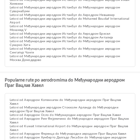
Letovi od Међународни аеродром Истанбул do Међународни аеродром Имам
Хомеини
Letovi od Међународни аеродром Истанбул do Међународни аеродром
Суварнабуми
Letovi od Међународни аеродром Истанбул do Aеродром Невшехир
Letovi od Међународни аеродром Истанбул do Mohamed Boudiaf International
Airport
Letovi od Међународни аеродром Истанбул do Међународни аеродром
Мохамед V
Letovi od Међународни аеродром Истанбул do Аеродром Брисел
Letovi od Међународни аеродром Истанбул do Аеродром Анталија
Letovi od Међународни аеродром Истанбул do Међународни аеродром
Сукарно Хата
Letovi od Међународни аеродром Истанбул do Међународни аеродром
Сингапур Чанги
Letovi od Међународни аеродром Истанбул do Међународни аеродром
Москва Домодедово
Popularne rute po aerodromima do Међународни аеродром
Праг Вацлав Хавел
Letovi od Аеродром Копенхаген do Међународни аеродром Праг Вацлав
Хавел
Letovi od Међународни аеродром Стокхолм Арланда do Међународни
аеродром Праг Вацлав Хавел
Letovi od Aеродром Осло do Међународни аеродром Праг Вацлав Хавел
Letovi od Аеродром Рим Фијумичино do Међународни аеродром Праг Вацлав
Хавел
Letovi od Kuwait International Airport do Међународни аеродром Праг Вацлав
Хавел
Letovi od Аеродром Фиренца do Међународни аеродром Праг Вацлав Хавел
Letovi od Aеродром Хумберто Делгадо Лисабон do Међународни аеродром