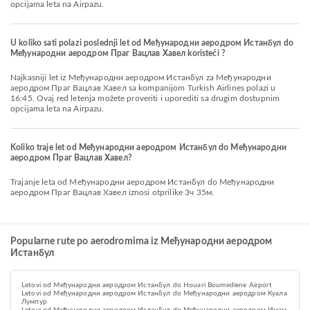
opcijama leta na Airpazu.
U koliko sati polazi poslednji let od Међународни аеродром Истанбул do
Међународни аеродром Праг Вацлав Хавел koristeći ?
Najkasniji let iz Међународни аеродром Истанбул za Међународни
аеродром Праг Вацлав Хавел sa kompanijom Turkish Airlines polazi u
16:45. Ovaj red letenja možete proveriti i uporediti sa drugim dostupnim
opcijama leta na Airpazu.
Koliko traje let od Међународни аеродром Истанбул do Међународни
аеродром Праг Вацлав Хавел?
Trajanje leta od Међународни аеродром Истанбул do Међународни
аеродром Праг Вацлав Хавел iznosi otprilike 3ч 35м.
Popularne rute po aerodromima iz Међународни аеродром
Истанбул
Letovi od Међународни аеродром Истанбул do Houari Boumediene Airport
Letovi od Међународни аеродром Истанбул do Међународни аеродром Куала
Лумпур