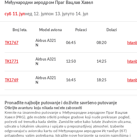
Међународни аеродром Праг Вацлав Хавел
суб 11. јул
нед 12. јул
пон 13. јул
уто 14. јул
Broj leta.
Model aviona
Polasci
Dolazi
Airbus A321
TK1767
06:45
08:20
Istan
N
Airbus A321
TK1771
12:50
14:25
Istan
N
Airbus A321
TK1769
16:45
18:25
Istan
N
Pronađite najbolje putovanje i doživite savršeno putovanje
Otkrijte avanturu koju nikada nećete zaboraviti
Krenite na izvanredno putovanje u Међународни аеродром Праг Вацлав
Хавел (PRG), gde možete otkriti prelepe gradove koji nude prekrasan pogled,
počevši od trenutka kada sletite. Zamislite sebe kako lutate živahnim ulicama,
uživate u lokalnim ukusima i upijate u prepoznatljivoj atmosferi. Izaberite
odgovarajuću avionsku kartu od Међународни аеродром Истанбул (IST)
prilagođenu vašim potrebama. Istražite nove horizonte sa svojim najmilijima i