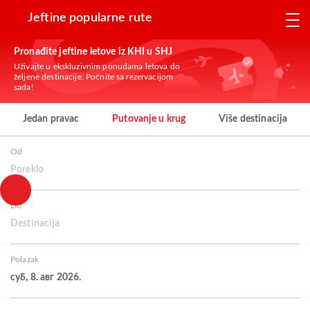
Jeftine popularne rute
Pronađite jeftine letove iz KHI u SHJ
Uživajte u ekskluzivnim ponudama letova do
željene destinacije. Počnite sa rezervacijom
sada!
Jedan pravac
Putovanje u krug
Više destinacija
Od
Poreklo
Do
Destinacija
Polazak
суб, 8. авг 2026.