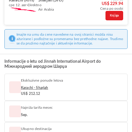
Karachi (KHI)
Sharjah (SHJ)
US$ 229.94
сре 12. авг
Direktno
Cena po osobi
Air Arabia
Knjiga
Imajte na umu da cene navedene na ovoj stranici možda nisu
ažurirane i podložne su promenama bez prethodne najave. Trudimo
se da pružimo najtačnije i aktuelnije informacije.
Informacije o letu od Jinnah International Airport do
Міжнародний аеродром Шарџа
Ekskluzivne ponude letova
Karachi - Sharjah
US$ 212.12
Najniža tarifa mesec
Sep.
Ukupno destinacija