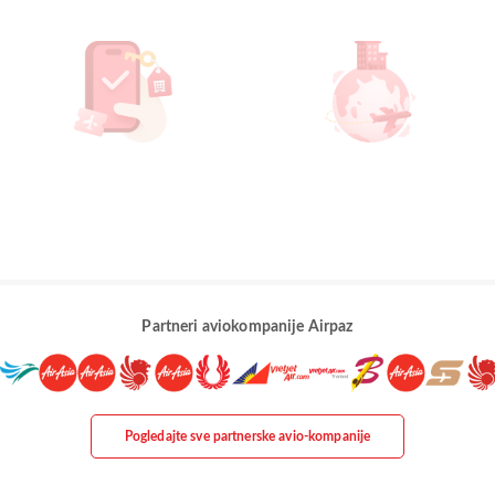
Partneri aviokompanije Airpaz
Pogledajte sve partnerske avio-kompanije