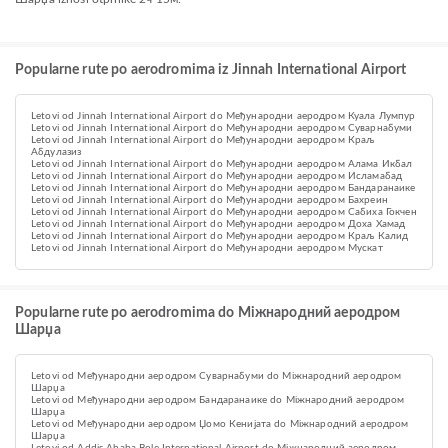
Popularne rute po aerodromima iz Jinnah International Airport
Letovi od Jinnah International Airport do Међународни аеродром Куала Лумпур
Letovi od Jinnah International Airport do Међународни аеродром Суварнабуми
Letovi od Jinnah International Airport do Међународни аеродром Краљ
Абдулазиз
Letovi od Jinnah International Airport do Међународни аеродром Алама Икбал
Letovi od Jinnah International Airport do Међународни аеродром Исламабад
Letovi od Jinnah International Airport do Међународни аеродром Бандаранаике
Letovi od Jinnah International Airport do Међународни аеродром Бахреин
Letovi od Jinnah International Airport do Међународни аеродром Сабиха Гокчен
Letovi od Jinnah International Airport do Међународни аеродром Доха Хамад
Letovi od Jinnah International Airport do Међународни аеродром Краљ Калид
Letovi od Jinnah International Airport do Међународни аеродром Мускат
Popularne rute po aerodromima do Міжнародний аеродром
Шарџа
Letovi od Међународни аеродром Суварнабуми do Міжнародний аеродром
Шарџа
Letovi od Међународни аеродром Бандаранаике do Міжнародний аеродром
Шарџа
Letovi od Међународни аеродром Џомо Кенијата do Міжнародний аеродром
Шарџа