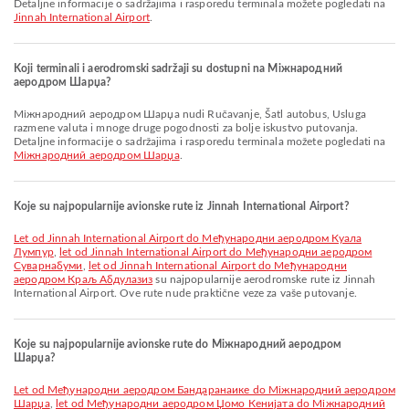
Detaljne informacije o sadržajima i rasporedu terminala možete pogledati na
Jinnah International Airport
.
Koji terminali i aerodromski sadržaji su dostupni na Міжнародний
аеродром Шарџа?
Міжнародний аеродром Шарџа nudi Ručavanje, Šatl autobus, Usluga
razmene valuta i mnoge druge pogodnosti za bolje iskustvo putovanja.
Detaljne informacije o sadržajima i rasporedu terminala možete pogledati na
Міжнародний аеродром Шарџа
.
Koje su najpopularnije avionske rute iz Jinnah International Airport?
let od Jinnah International Airport do Међународни аеродром Куала
Лумпур
,
let od Jinnah International Airport do Међународни аеродром
Суварнабуми
,
let od Jinnah International Airport do Међународни
аеродром Краљ Абдулазиз
su najpopularnije aerodromske rute iz Jinnah
International Airport. Ove rute nude praktične veze za vaše putovanje.
Koje su najpopularnije avionske rute do Міжнародний аеродром
Шарџа?
let od Међународни аеродром Бандаранаике do Міжнародний аеродром
Шарџа
,
let od Међународни аеродром Џомо Кенијата do Міжнародний