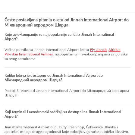
Često postavljana pitanja o letu od Jinnah International Airport do
Міжнародний аеродром Шарџа
Koje avio-kompanije su najpopularnije za let iz Jinnah International
Airport?
Većina putnika sa Jinnah International Airport leti sa
Fly Jinnah
,
Airblue
,
Pakistan International Airlines
, najpopularnijim aviokompanijama za polaske
sa ovog aerodroma.
Koliko letova je dostupno od Jinnah International Airport do
Міжнародний аеродром Шарџа?
Postoji 3 letova od Jinnah International Airport do Міжнародний аеродром
Шарџа.
Koji terminali i aerodromski sadržaji su dostupni na Jinnah International
Airport?
Jinnah International Airport nudi Duty Free Shop, Čekaonica, Klinika i
apoteke i mnoge druge pogodnosti koje poboljšavaju vaše putničko iskustvo.