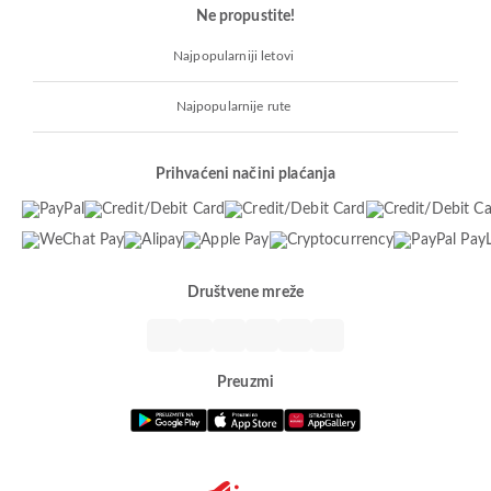
Ne propustite!
Najpopularniji letovi
Najpopularnije rute
Prihvaćeni načini plaćanja
Društvene mreže
Preuzmi