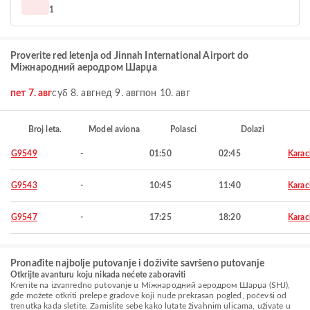
1
Proverite red letenja od Jinnah International Airport do
Міжнародний аеродром Шарџа
пет 7. авг
суб 8. авг
нед 9. авг
пон 10. авг
Broj leta.
Model aviona
Polasci
Dolazi
G9549
-
01:50
02:45
Karac
G9543
-
10:45
11:40
Karac
G9547
-
17:25
18:20
Karac
Pronađite najbolje putovanje i doživite savršeno putovanje
Otkrijte avanturu koju nikada nećete zaboraviti
Krenite na izvanredno putovanje u Міжнародний аеродром Шарџа (SHJ),
gde možete otkriti prelepe gradove koji nude prekrasan pogled, počevši od
trenutka kada sletite. Zamislite sebe kako lutate živahnim ulicama, uživate u