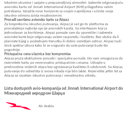
lokalnim ukusima i upijate u prepoznatljivoj atmosferi. Izaberite odgovarajuću
avionsku kartu od Jinnah International Airport (KHI) prilagođenu vašim
potrebama. Istražite nove horizonte sa svojim najmilijima i učinite svoje
iskustvo odmora zaista nezaboravnim.
Pronađi savršenu avionsku kartu sa Airpaz
Za besprekornu iskustvo putovanja, Airpaz je vaš go-to platforma za
pronalaženje najbolje opcije avionskih karata. Sa interfejsom koji je
jednostavan za korišćenje, Airpaz pomaže vam da uporedite i izaberete
avionske karte koje odgovaraju vašem rasporedu i budžetu. Bez obzira da li
planirate bijeg u poslednjem trenutku ili dobro osmišljen odmor, Airpaz nudi
širok spektar izbora kako bi se osiguralo da vaše putovanje bude što
pogodnije.
Pristupačna cena ulaznica bez kompromisa
Airpaz pruža ekskluzivne ponude i specijalne ponude, što vam omogućava da
rezervišete kartu po neverovatno pristupačnim cenama. Uživajte u
prednostima sniženih stopa bez ugrožavanja kvaliteta ili udobnosti. Sa Airpaz,
putovanje do odredišta iz snova nikada nije bilo lakše. Rezervišite jeftin let sa
Airpaz za izuzetan iskustvo putovanja i nenadmašnu uštedu.
Lista dostupnih avio-kompanija od Jinnah International Airport do
Міжнародний аеродром Шарџа
Air Arabia