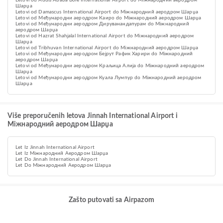
Letovi od Addis Ababa Bole International Airport do Міжнародний аеродром
Шарџа
Letovi od Damascus International Airport do Міжнародний аеродром Шарџа
Letovi od Међународни аеродром Каиро do Міжнародний аеродром Шарџа
Letovi od Међународни аеродром Дируванандапурам do Міжнародний
аеродром Шарџа
Letovi od Hazrat Shahjalal International Airport do Міжнародний аеродром
Шарџа
Letovi od Tribhuvan International Airport do Міжнародний аеродром Шарџа
Letovi od Међународни аеродром Бејрут Рафик Харири do Міжнародний
аеродром Шарџа
Letovi od Међународни аеродром Краљица Алија do Міжнародний аеродром
Шарџа
Letovi od Међународни аеродром Куала Лумпур do Міжнародний аеродром
Шарџа
Više preporučenih letova Jinnah International Airport i
Міжнародний аеродром Шарџа
Let Iz Jinnah International Airport
Let Iz Міжнародний Аеродром Шарџа
Let Do Jinnah International Airport
Let Do Міжнародний Аеродром Шарџа
Zašto putovati sa Airpazom