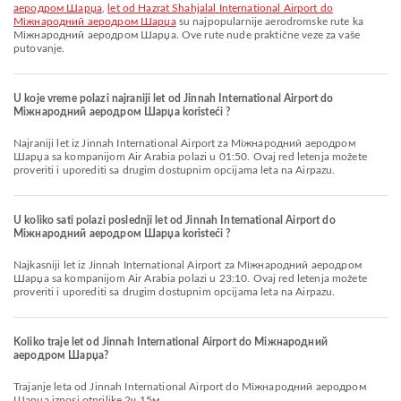
аеродром Шарџа
,
let od Hazrat Shahjalal International Airport do
Міжнародний аеродром Шарџа
su najpopularnije aerodromske rute ka
Міжнародний аеродром Шарџа. Ove rute nude praktične veze za vaše
putovanje.
U koje vreme polazi najraniji let od Jinnah International Airport do
Міжнародний аеродром Шарџа koristeći ?
Najraniji let iz Jinnah International Airport za Міжнародний аеродром
Шарџа sa kompanijom Air Arabia polazi u 01:50. Ovaj red letenja možete
proveriti i uporediti sa drugim dostupnim opcijama leta na Airpazu.
U koliko sati polazi poslednji let od Jinnah International Airport do
Міжнародний аеродром Шарџа koristeći ?
Najkasniji let iz Jinnah International Airport za Міжнародний аеродром
Шарџа sa kompanijom Air Arabia polazi u 23:10. Ovaj red letenja možete
proveriti i uporediti sa drugim dostupnim opcijama leta na Airpazu.
Koliko traje let od Jinnah International Airport do Міжнародний
аеродром Шарџа?
Trajanje leta od Jinnah International Airport do Міжнародний аеродром
Шарџа iznosi otprilike 2ч 15м.