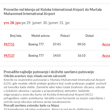
Proverite red letenja od Kotoka International Airport do Murtala
Muhammed International Airport
уто 28. јул
сре 29. јул
чет 30. јул
пет 31. јул
Broj leta.
Model aviona
Polasci
Dolazi
P47751
Boeing 777
07:45
09:50
Accra
P47537
Boeing 777
14:05
16:10
Accra
Pronađite najbolje putovanje i doživite savršeno putovanje
Otkrijte avanturu koju nikada nećete zaboraviti
Krenite na izvanredno putovanje u Murtala Muhammed International Airport
(LOS), gde možete otkriti prelepe gradove koji nude prekrasan pogled, počevši
od trenutka kada sletite. Zamislite sebe kako lutate živahnim ulicama, uživate
u lokalnim ukusima i upijate u prepoznatljivoj atmosferi. Izaberite
odgovarajuću avionsku kartu od Kotoka International Airport (ACC)
prilagođenu vašim potrebama. Istražite nove horizonte sa svojim najmilijima i
učinite svoje iskustvo odmora zaista nezaboravnim.
Pronađi savršenu avionsku kartu sa Airpaz
Za besprekornu iskustvo putovanja, Airpaz je vaš go-to platforma za