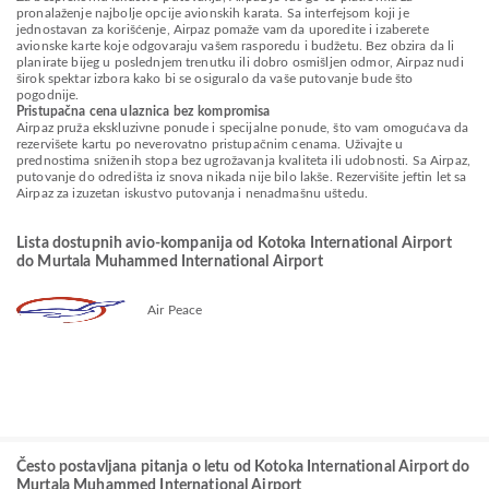
pronalaženje najbolje opcije avionskih karata. Sa interfejsom koji je
jednostavan za korišćenje, Airpaz pomaže vam da uporedite i izaberete
avionske karte koje odgovaraju vašem rasporedu i budžetu. Bez obzira da li
planirate bijeg u poslednjem trenutku ili dobro osmišljen odmor, Airpaz nudi
širok spektar izbora kako bi se osiguralo da vaše putovanje bude što
pogodnije.
Pristupačna cena ulaznica bez kompromisa
Airpaz pruža ekskluzivne ponude i specijalne ponude, što vam omogućava da
rezervišete kartu po neverovatno pristupačnim cenama. Uživajte u
prednostima sniženih stopa bez ugrožavanja kvaliteta ili udobnosti. Sa Airpaz,
putovanje do odredišta iz snova nikada nije bilo lakše. Rezervišite jeftin let sa
Airpaz za izuzetan iskustvo putovanja i nenadmašnu uštedu.
Lista dostupnih avio-kompanija od Kotoka International Airport
do Murtala Muhammed International Airport
Air Peace
Često postavljana pitanja o letu od Kotoka International Airport do
Murtala Muhammed International Airport