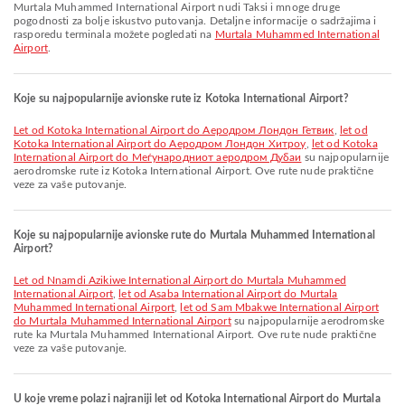
Murtala Muhammed International Airport nudi Taksi i mnoge druge
pogodnosti za bolje iskustvo putovanja. Detaljne informacije o sadržajima i
rasporedu terminala možete pogledati na
Murtala Muhammed International
Airport
.
Koje su najpopularnije avionske rute iz Kotoka International Airport?
let od Kotoka International Airport do Аеродром Лондон Гетвик
,
let od
Kotoka International Airport do Аеродром Лондон Хитроу
,
let od Kotoka
International Airport do Меѓународниот аеродром Дубаи
su najpopularnije
aerodromske rute iz Kotoka International Airport. Ove rute nude praktične
veze za vaše putovanje.
Koje su najpopularnije avionske rute do Murtala Muhammed International
Airport?
let od Nnamdi Azikiwe International Airport do Murtala Muhammed
International Airport
,
let od Asaba International Airport do Murtala
Muhammed International Airport
,
let od Sam Mbakwe International Airport
do Murtala Muhammed International Airport
su najpopularnije aerodromske
rute ka Murtala Muhammed International Airport. Ove rute nude praktične
veze za vaše putovanje.
U koje vreme polazi najraniji let od Kotoka International Airport do Murtala