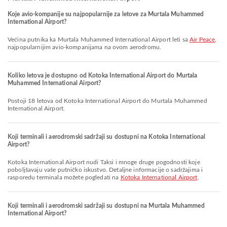
Koje avio-kompanije su najpopularnije za letove za Murtala Muhammed
International Airport?
Većina putnika ka Murtala Muhammed International Airport leti sa
Air Peace
,
najpopularnijim avio-kompanijama na ovom aerodromu.
Koliko letova je dostupno od Kotoka International Airport do Murtala
Muhammed International Airport?
Postoji 18 letova od Kotoka International Airport do Murtala Muhammed
International Airport.
Koji terminali i aerodromski sadržaji su dostupni na Kotoka International
Airport?
Kotoka International Airport nudi Taksi i mnoge druge pogodnosti koje
poboljšavaju vaše putničko iskustvo. Detaljne informacije o sadržajima i
rasporedu terminala možete pogledati na
Kotoka International Airport
.
Koji terminali i aerodromski sadržaji su dostupni na Murtala Muhammed
International Airport?