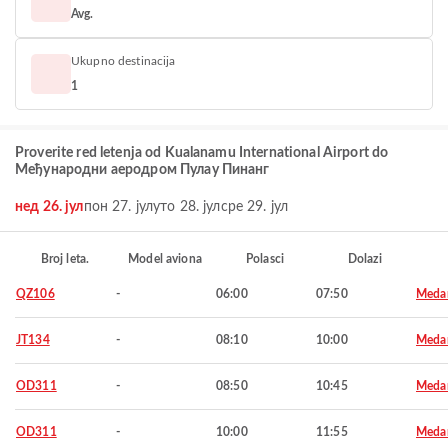
Avg.
Ukupno destinacija
1
Proverite red letenja od Kualanamu International Airport do
Међународни аеродром Пулау Пинанг
нед 26. јул
пон 27. јул
уто 28. јул
сре 29. јул
Broj leta.
Model aviona
Polasci
Dolazi
QZ106
-
06:00
07:50
Meda
JT134
-
08:10
10:00
Meda
OD311
-
08:50
10:45
Meda
OD311
-
10:00
11:55
Meda