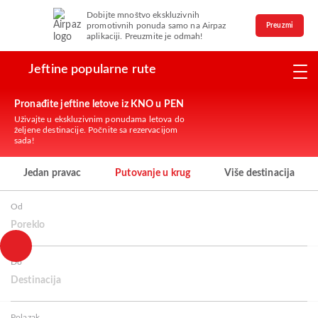
Dobijte mnoštvo ekskluzivnih
promotivnih ponuda samo na Airpaz
Preuzmi
aplikaciji. Preuzmite je odmah!
Jeftine popularne rute
Pronađite jeftine letove iz KNO u PEN
Uživajte u ekskluzivnim ponudama letova do
željene destinacije. Počnite sa rezervacijom
sada!
Jedan pravac
Putovanje u krug
Više destinacija
Od
Poreklo
Do
Destinacija
Polazak