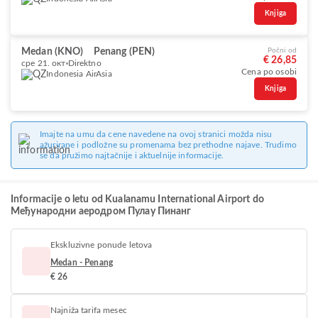
Knjiga
Medan (KNO)
Penang (PEN)
Počni od
€ 26,85
сре 21. окт
Direktno
Cena po osobi
Indonesia AirAsia
Knjiga
Imajte na umu da cene navedene na ovoj stranici možda nisu
ažurirane i podložne su promenama bez prethodne najave. Trudimo
se da pružimo najtačnije i aktuelnije informacije.
Informacije o letu od Kualanamu International Airport do
Међународни аеродром Пулау Пинанг
Ekskluzivne ponude letova
Medan - Penang
€ 26
Najniža tarifa mesec