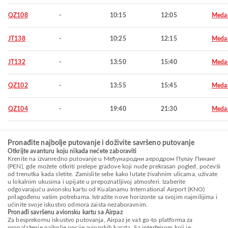
QZ108
-
10:15
12:05
Meda
JT138
-
10:25
12:15
Meda
JT132
-
13:50
15:40
Meda
QZ102
-
13:55
15:45
Meda
QZ104
-
19:40
21:30
Meda
Pronađite najbolje putovanje i doživite savršeno putovanje
Otkrijte avanturu koju nikada nećete zaboraviti
Krenite na izvanredno putovanje u Међународни аеродром Пулау Пинанг
(PEN), gde možete otkriti prelepe gradove koji nude prekrasan pogled, počevši
od trenutka kada sletite. Zamislite sebe kako lutate živahnim ulicama, uživate
u lokalnim ukusima i upijate u prepoznatljivoj atmosferi. Izaberite
odgovarajuću avionsku kartu od Kualanamu International Airport (KNO)
prilagođenu vašim potrebama. Istražite nove horizonte sa svojim najmilijima i
učinite svoje iskustvo odmora zaista nezaboravnim.
Pronađi savršenu avionsku kartu sa Airpaz
Za besprekornu iskustvo putovanja, Airpaz je vaš go-to platforma za
pronalaženje najbolje opcije avionskih karata. Sa interfejsom koji je