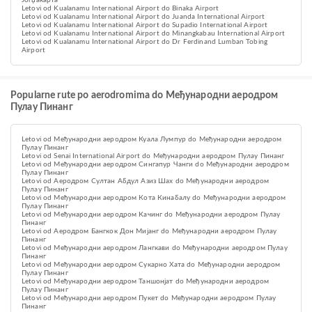
Јогџакарта
Letovi od Kualanamu International Airport do Binaka Airport
Letovi od Kualanamu International Airport do Juanda International Airport
Letovi od Kualanamu International Airport do Supadio International Airport
Letovi od Kualanamu International Airport do Minangkabau International Airport
Letovi od Kualanamu International Airport do Dr Ferdinand Lumban Tobing
Airport
Popularne rute po aerodromima do Међународни аеродром
Пулау Пинанг
Letovi od Међународни аеродром Куала Лумпур do Међународни аеродром
Пулау Пинанг
Letovi od Senai International Airport do Међународни аеродром Пулау Пинанг
Letovi od Међународни аеродром Сингапур Чанги do Међународни аеродром
Пулау Пинанг
Letovi od Aеродром Султан Абдул Азиз Шах do Међународни аеродром
Пулау Пинанг
Letovi od Међународни аеродром Кота Кинабалу do Међународни аеродром
Пулау Пинанг
Letovi od Међународни аеродром Качинг do Међународни аеродром Пулау
Пинанг
Letovi od Аеродром Бангкок Дон Мијанг do Међународни аеродром Пулау
Пинанг
Letovi od Међународни аеродром Лангкави do Међународни аеродром Пулау
Пинанг
Letovi od Међународни аеродром Сукарно Хата do Међународни аеродром
Пулау Пинанг
Letovi od Међународни аеродром Таншонјат do Међународни аеродром
Пулау Пинанг
Letovi od Међународни аеродром Пукет do Међународни аеродром Пулау
Пинанг