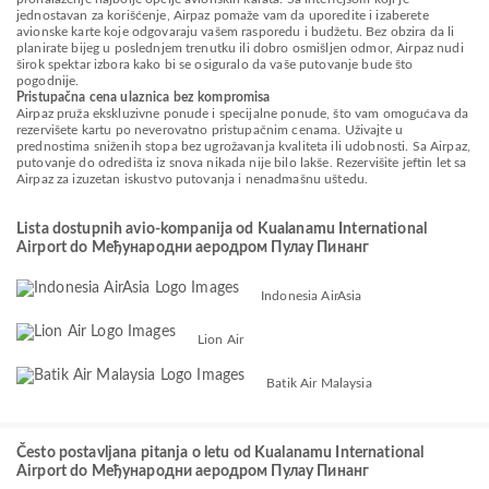
jednostavan za korišćenje, Airpaz pomaže vam da uporedite i izaberete
avionske karte koje odgovaraju vašem rasporedu i budžetu. Bez obzira da li
planirate bijeg u poslednjem trenutku ili dobro osmišljen odmor, Airpaz nudi
širok spektar izbora kako bi se osiguralo da vaše putovanje bude što
pogodnije.
Pristupačna cena ulaznica bez kompromisa
Airpaz pruža ekskluzivne ponude i specijalne ponude, što vam omogućava da
rezervišete kartu po neverovatno pristupačnim cenama. Uživajte u
prednostima sniženih stopa bez ugrožavanja kvaliteta ili udobnosti. Sa Airpaz,
putovanje do odredišta iz snova nikada nije bilo lakše. Rezervišite jeftin let sa
Airpaz za izuzetan iskustvo putovanja i nenadmašnu uštedu.
Lista dostupnih avio-kompanija od Kualanamu International
Airport do Међународни аеродром Пулау Пинанг
Indonesia AirAsia
Lion Air
Batik Air Malaysia
Često postavljana pitanja o letu od Kualanamu International
Airport do Међународни аеродром Пулау Пинанг