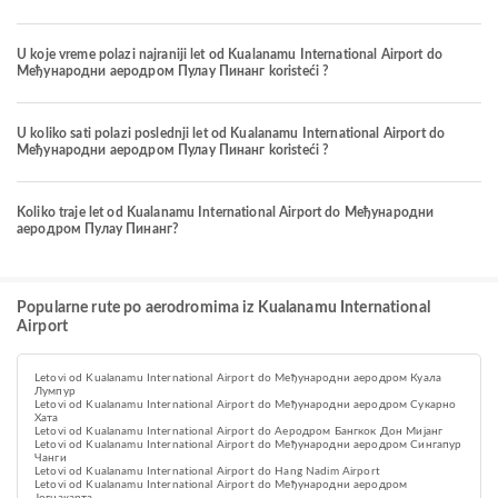
U koje vreme polazi najraniji let od Kualanamu International Airport do
Међународни аеродром Пулау Пинанг koristeći ?
U koliko sati polazi poslednji let od Kualanamu International Airport do
Међународни аеродром Пулау Пинанг koristeći ?
Koliko traje let od Kualanamu International Airport do Међународни
аеродром Пулау Пинанг?
Popularne rute po aerodromima iz Kualanamu International
Airport
Letovi od Kualanamu International Airport do Међународни аеродром Куала
Лумпур
Letovi od Kualanamu International Airport do Међународни аеродром Сукарно
Хата
Letovi od Kualanamu International Airport do Аеродром Бангкок Дон Мијанг
Letovi od Kualanamu International Airport do Међународни аеродром Сингапур
Чанги
Letovi od Kualanamu International Airport do Hang Nadim Airport
Letovi od Kualanamu International Airport do Међународни аеродром