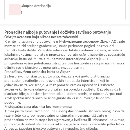
Ukupno destinacija
1
Pronađite najbolje putovanje i doživite savršeno putovanje
Otkrijte avanturu koju nikada nećete zaboraviti
Krenite na izvanredno putovanje u Међународни аеродром Далс (IAD), gde
možete otkriti prelepe gradove koji nude prekrasan pogled, počevši od
trenutka kada sletite. Zamislite sebe kako lutate živahnim ulicama, uživate u
lokalnim ukusima i upijate u prepoznatljivoj atmosferi. Izaberite odgovarajuću
avionsku kartu od Murtala Muhammed International Airport (LOS)
prilagođenu vašim potrebama. Istražite nove horizonte sa svojim najmilijima i
učinite svoje iskustvo odmora zaista nezaboravnim.
Pronađi savršenu avionsku kartu sa Airpaz
Za besprekornu iskustvo putovanja, Airpaz je vaš go-to platforma za
pronalaženje najbolje opcije avionskih karata. Sa interfejsom koji je
jednostavan za korišćenje, Airpaz pomaže vam da uporedite i izaberete
avionske karte koje odgovaraju vašem rasporedu i budžetu. Bez obzira da li
planirate bijeg u poslednjem trenutku ili dobro osmišljen odmor, Airpaz nudi
širok spektar izbora kako bi se osiguralo da vaše putovanje bude što
pogodnije.
Pristupačna cena ulaznica bez kompromisa
Airpaz pruža ekskluzivne ponude i specijalne ponude, što vam omogućava da
rezervišete kartu po neverovatno pristupačnim cenama. Uživajte u
prednostima sniženih stopa bez ugrožavanja kvaliteta ili udobnosti. Sa Airpaz,
putovanje do odredišta iz snova nikada nije bilo lakše. Rezervišite jeftin let sa
Airpaz za izuzetan iskustvo putovanja i nenadmašnu uštedu.