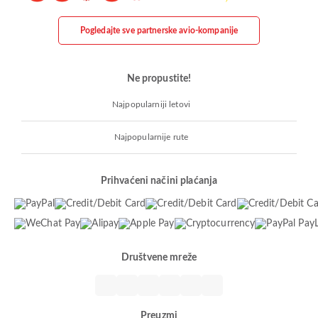
Pogledajte sve partnerske avio-kompanije
Ne propustite!
Najpopularniji letovi
Najpopularnije rute
Prihvaćeni načini plaćanja
Društvene mreže
Preuzmi