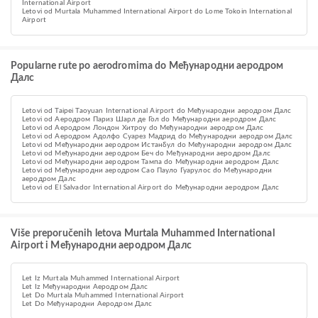
International Airport
Letovi od Murtala Muhammed International Airport do Lome Tokoin International
Airport
Popularne rute po aerodromima do Међународни аеродром
Далс
Letovi od Taipei Taoyuan International Airport do Међународни аеродром Далс
Letovi od Aеродром Париз Шарл де Гол do Међународни аеродром Далс
Letovi od Аеродром Лондон Хитроу do Међународни аеродром Далс
Letovi od Аеродром Адолфо Суарез Мадрид do Међународни аеродром Далс
Letovi od Међународни аеродром Истанбул do Међународни аеродром Далс
Letovi od Међународни аеродром Беч do Међународни аеродром Далс
Letovi od Међународни аеродром Тампа do Међународни аеродром Далс
Letovi od Међународни аеродром Сао Пауло Гуарулос do Међународни
аеродром Далс
Letovi od El Salvador International Airport do Међународни аеродром Далс
Više preporučenih letova Murtala Muhammed International
Airport i Међународни аеродром Далс
Let Iz Murtala Muhammed International Airport
Let Iz Међународни Аеродром Далс
Let Do Murtala Muhammed International Airport
Let Do Међународни Аеродром Далс