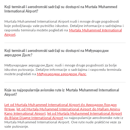
Koji terminali i aerodromski sadržaji su dostupni na Murtala Muhammed
International Airport?
Murtala Muhammed International Airport nudi i mnoge druge pogodnosti
koje poboljšavaju vaše putničko iskustvo. Detaljne informacije o sadržajima i
rasporedu terminala možete pogledati na
Murtala Muhammed International
Airport
.
Koji terminali i aerodromski sadržaji su dostupni na Међународни
аеродром Далс?
Међународни аеродром Далс nudi i mnoge druge pogodnosti za bolje
iskustvo putovanja. Detaljne informacije o sadržajima i rasporedu terminala
možete pogledati na
Међународни аеродром Далс
.
Koje su najpopularnije avionske rute iz Murtala Muhammed International
Airport?
let od Murtala Muhammed International Airport do Аеродром Лондон
Гетвик
,
let od Murtala Muhammed International Airport do Mallam Aminu
Kano International Airport
,
let od Murtala Muhammed International Airport
do Blaise Diagne International Airport
su najpopularnije aerodromske rute iz
Murtala Muhammed International Airport. Ove rute nude praktične veze za
vaše putovanje.