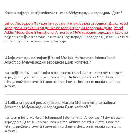
Koje su najpopularnije avionske rute do Међународни аеродром Далс?
let od Аеродром Лондон Хитроу do Међународни аеродром Далс
,
let od
Aеродром Париз Шарл де Гол do Међународни аеродром Далс
,
let od
Addis Ababa Bole International Airport do Међународни аеродром Далс
su
najpopularnije aerodromske rute ka Међународни аеродром Далс. Ove rute
nude praktične veze za vaše putovanje.
U koje vreme polazi najraniji let od Murtala Muhammed International
Airport do Међународни аеродром Далс koristeći ?
Najraniji let iz Murtala Muhammed International Airport za Међународни
аеродром Далс sa kompanijom United Airlines polazi u 23:55. Ovaj red
letenja možete proveriti i uporediti sa drugim dostupnim opcijama leta na
Airpazu.
U koliko sati polazi poslednji let od Murtala Muhammed International
Airport do Међународни аеродром Далс koristeći ?
Najkasniji let iz Murtala Muhammed International Airport za Међународни
аеродром Далс sa kompanijom United Airlines polazi u 23:55. Ovaj red
letenja možete proveriti i uporediti sa drugim dostupnim opcijama leta na
Airpazu.