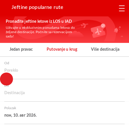
Jeftine popularne rute
Pronađite jeftine letove iz LOS u IAD
Uživajte u ekskluzivnim ponudama letova do
željene destinacije. Počnite sa rezervacijom
sada!
Jedan pravac
Putovanje u krug
Više destinacija
Od
Poreklo
Do
Destinacija
Polazak
пон, 10. авг 2026.