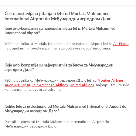
Često postavljana pitanja o letu od Murtala Muhammed
International Airport do Међународни аеродром Далс
Koje avio-kompanije su najpopularnije za let iz Murtala Muhammed
International Airport?
Većina putnika sa Murtala Muhammed International Airport leti sa
Air Peace
,
najpopularnijim aviokompanijama za polaske sa ovog aerodroma.
Koje avio-kompanije su najpopularnije za letove za Међународни
аеродром Далс?
Većina putnika ka Међународни аеродром Далс leti sa
Frontier Airlines
,
Американ ерлајнс / American Airlines
,
United Airlines
, najpopularnijim avio-
kompanijama na ovom aerodromu.
Koliko letova je dostupno od Murtala Muhammed International Airport do
Међународни аеродром Далс?
Postoji 1 letova od Murtala Muhammed International Airport do
Међународни аеродром Далс.