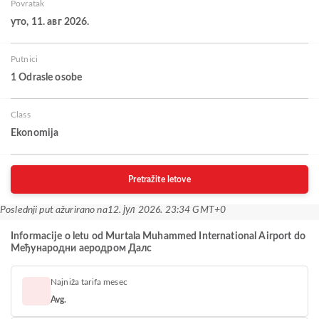
Povratak
уто, 11. авг 2026.
Putnici
1 Odrasle osobe
Class
Ekonomija
Pretražite letove
Poslednji put ažurirano na
12. јул 2026. 23:34 GMT+0
Informacije o letu od Murtala Muhammed International Airport do
Међународни аеродром Далс
Najniža tarifa mesec
Avg.