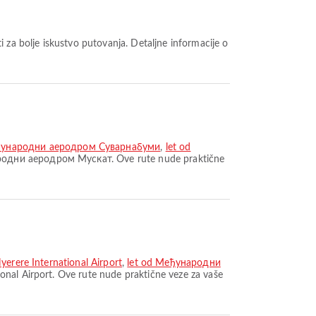
ђународни аеродром Суварнабуми
,
let od
ародни аеродром Мускат. Ove rute nude praktične
yerere International Airport
,
let od Међународни
onal Airport. Ove rute nude praktične veze za vaše