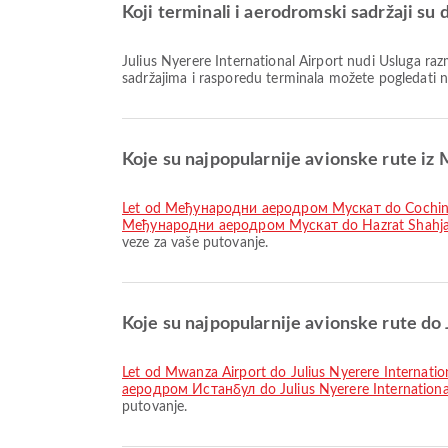
Koji terminali i aerodromski sadržaji su 
Julius Nyerere International Airport nudi Usluga razmene valuta, Molitvena soba, Klinika i apoteke i mnoge druge pogodnosti za bolje iskustvo putovanja. Detaljne informacije o
sadržajima i rasporedu terminala možete pogledati 
Koje su najpopularnije avionske rute
let od Међународни аеродром Мускат do Cochin I
Међународни аеродром Мускат do Hazrat Shahjalal
veze za vaše putovanje.
Koje su najpopularnije avionske rute do 
let od Mwanza Airport do Julius Nyerere Internatio
аеродром Истанбул do Julius Nyerere International
putovanje.