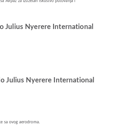
t sa Airpaz za izuzetan iskustvo putovanja i
Julius Nyerere International
 Julius Nyerere International
ke sa ovog aerodroma.