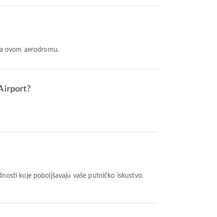
 na ovom aerodromu.
Airport?