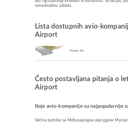
bez ugrožavanja kvaliteta ili udobnosti. Sa Airpaz, pu
nenadmašnu uštedu.
Lista dostupnih avio-kompan
Airport
Oman Air
Često postavljana pitanja o 
Airport
Koje avio-kompanije su najpopularnije
Većina putnika sa Међународни аеродром Мускат 