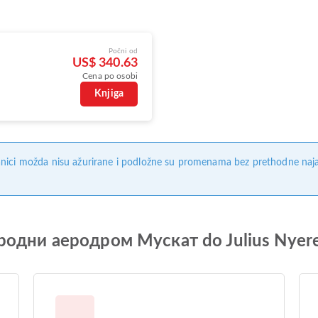
Počni od
US$ 340.63
Cena po osobi
Knjiga
nici možda nisu ažurirane i podložne su promenama bez prethodne naj
родни аеродром Мускат do Julius Nyerer