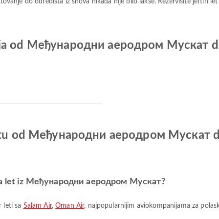
tovanje do odredišta iz snova nikada nije bilo lakše. Rezervišite jeftin le
ija od Међународни аеродром Мускат do 
letu od Међународни аеродром Мускат do
 za let iz Међународни аеродром Мускат?
leti sa
Salam Air
,
Oman Air
, najpopularnijim aviokompanijama za polas