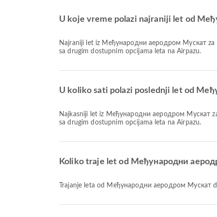
U koje vreme polazi najraniji let od Ме
Najraniji let iz Међународни аеродром Мускат za Julius Nyerere International Airport sa kompanijom Air Tanzania polazi u 03:50. Ovaj red letenja možete proveriti i uporediti
sa drugim dostupnim opcijama leta na Airpazu.
U koliko sati polazi poslednji let od М
Najkasniji let iz Међународни аеродром Мускат za Julius Nyerere International Airport sa kompanijom Oman Air polazi u 22:50. Ovaj red letenja možete proveriti i uporediti
sa drugim dostupnim opcijama leta na Airpazu.
Koliko traje let od Међународни аеродр
Trajanje leta od Међународни аеродром Мускат do J