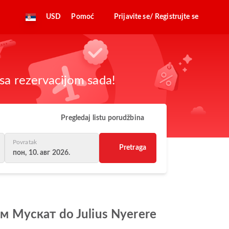
USD
Pomoć
Prijavite se/ Registrujte se
sa rezervacijom sada!
Pregledaj listu porudžbina
Povratak
Pretraga
пон, 10. авг 2026.
ом Мускат do Julius Nyerere