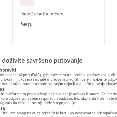
Najniža tarifa mesec
Sep.
i doživite savršeno putovanje
boraviti
ernational Airport (DAR), gde možete otkriti prelepe gradove koji nude 
e u lokalnim ukusima i upijate u prepoznatljivoj atmosferi. Izaberite 
 Istražite nove horizonte sa svojim najmilijima i učinite svoje iskus
paz
to platforma za pronalaženje najbolje opcije avionskih karata. Sa interfe
koje odgovaraju vašem rasporedu i budžetu. Bez obzira da li planirate b
osiguralo da vaše putovanje bude što pogodnije.
isa
e, što vam omogućava da rezervišete kartu po neverovatno pristupačni