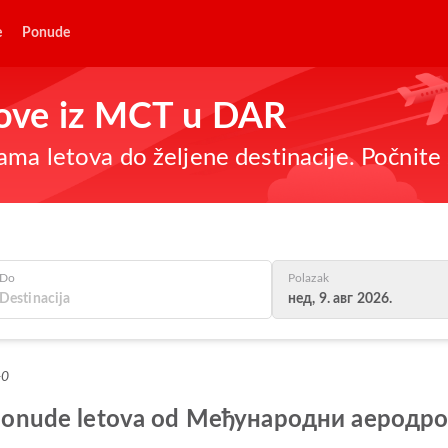
e
Ponude
etove iz MCT u DAR
ma letova do željene destinacije. Počnite 
Do
Polazak
нед, 9. авг 2026.
+0
je ponude letova od Међународни аеродр