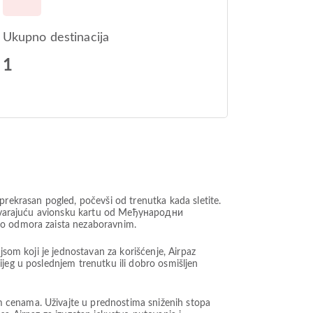
Ukupno destinacija
1
prekrasan pogled, počevši od trenutka kada sletite.
odgovarajuću avionsku kartu od Међународни
tvo odmora zaista nezaboravnim.
jsom koji je jednostavan za korišćenje, Airpaz
ijeg u poslednjem trenutku ili dobro osmišljen
m cenama. Uživajte u prednostima sniženih stopa