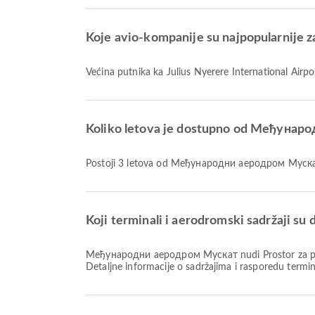
Koje avio-kompanije su najpopularnije za
Većina putnika ka Julius Nyerere International Airpor
Koliko letova je dostupno od Међунаро
Postoji 3 letova od Међународни аеродром Мускат 
Koji terminali i aerodromski sadržaji
Међународни аеродром Мускат nudi Prostor za pušenje, Iznajmljivanje automobila, Invalidska kolica i mnoge druge pogodnosti koje poboljšavaju vaše putničko iskustvo.
Detaljne informacije o sadržajima i rasporedu term