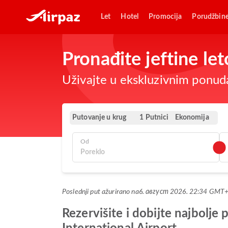
Let
Hotel
Promocija
Porudžbin
Pronađite jeftine l
Uživajte u ekskluzivnim ponuda
Putovanje u krug
Ekonomija
1 Putnici
Od
Poslednji put ažurirano na
6. август 2026. 22:34 GMT
Rezervišite i dobijte najbol