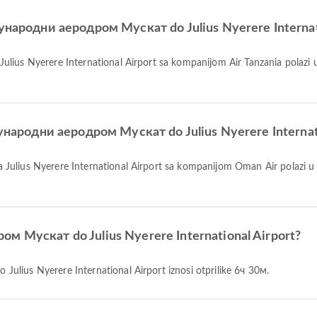
ђународни аеродром Мускат do Julius Nyerere Internati
еђународни аеродром Мускат do Julius Nyerere Internati
ом Мускат do Julius Nyerere International Airport?
ulius Nyerere International Airport iznosi otprilike 6ч 30м.