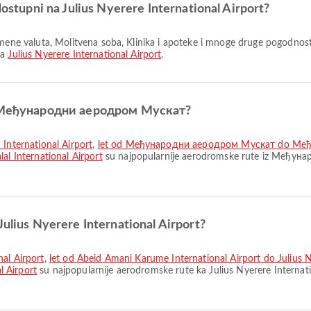
dostupni na Julius Nyerere International Airport?
na
Julius Nyerere International Airport
.
 iz Међународни аеродром Мускат?
nternational Airport
,
let od Међународни аеродром Мускат do Ме
 International Airport
su najpopularnije aerodromske rute iz Међун
Julius Nyerere International Airport?
nal Airport
,
let od Abeid Amani Karume International Airport do Julius N
 Airport
su najpopularnije aerodromske rute ka Julius Nyerere Internati