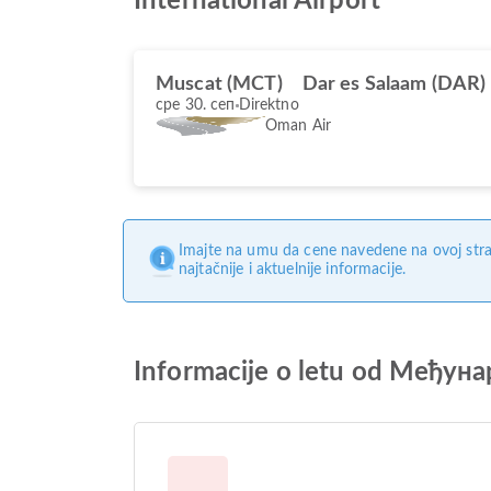
International Airport
Muscat (MCT)
Dar es Salaam (DAR)
сре 30. сеп
Direktno
Oman Air
Imajte na umu da cene navedene na ovoj stra
najtačnije i aktuelnije informacije.
Informacije o letu od Међуна