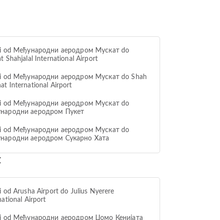
vi od Међународни аеродром Мускат do
t Shahjalal International Airport
vi od Међународни аеродром Мускат do Shah
t International Airport
vi od Међународни аеродром Мускат do
народни аеродром Пукет
vi od Међународни аеродром Мускат do
народни аеродром Сукарно Хата
t
i od Arusha Airport do Julius Nyerere
national Airport
vi od Међународни аеродром Џомо Кенијата