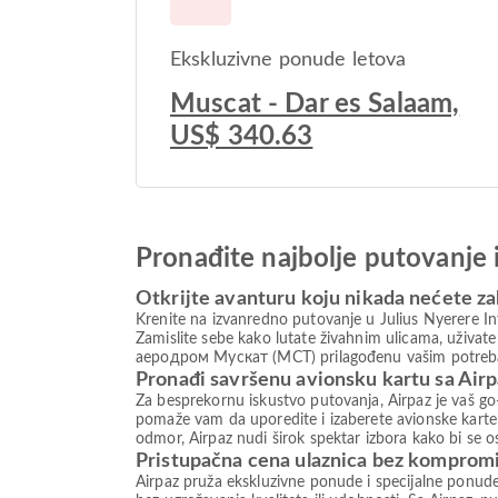
Ekskluzivne ponude letova
Muscat - Dar es Salaam,
US$ 340.63
Pronađite najbolje putovanje 
Otkrijte avanturu koju nikada nećete za
Krenite na izvanredno putovanje u Julius Nyerere Int
Zamislite sebe kako lutate živahnim ulicama, uživat
аеродром Мускат (MCT) prilagođenu vašim potrebama.
Pronađi savršenu avionsku kartu sa Air
Za besprekornu iskustvo putovanja, Airpaz je vaš go-
pomaže vam da uporedite i izaberete avionske karte 
odmor, Airpaz nudi širok spektar izbora kako bi se 
Pristupačna cena ulaznica bez komprom
Airpaz pruža ekskluzivne ponude i specijalne ponud