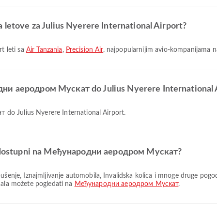
 letove za Julius Nyerere International Airport?
t leti sa
Air Tanzania
,
Precision Air
, najpopularnijim avio-kompanijama
дни аеродром Мускат do Julius Nyerere International 
do Julius Nyerere International Airport.
 su dostupni na Међународни аеродром Мускат?
inala možete pogledati na
Међународни аеродром Мускат
.