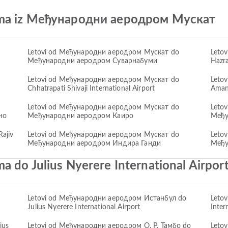
ima iz Међународни аеродром Мускат
Letovi od Међународни аеродром Мускат do
Leto
Међународни аеродром Суварнабуми
Hazra
Letovi od Међународни аеродром Мускат do
Leto
Chhatrapati Shivaji International Airport
Amana
Letovi od Међународни аеродром Мускат do
Leto
но
Међународни аеродром Каиро
Међу
ajiv
Letovi od Међународни аеродром Мускат do
Leto
Међународни аеродром Индира Ганди
Међу
a do Julius Nyerere International Airpor
Letovi od Међународни аеродром Истанбул do
Letov
Julius Nyerere International Airport
Inter
ius
Letovi od Међународни аеродром О. Р. Тамбо do
Leto