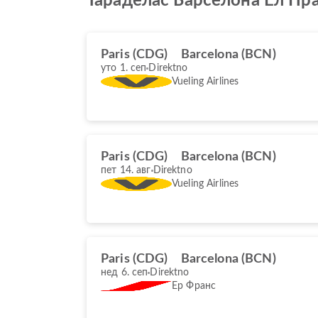
Тараделас Барселона Ел Пр
Paris (CDG)
Barcelona (BCN)
уто 1. сеп
Direktno
Vueling Airlines
Paris (CDG)
Barcelona (BCN)
пет 14. авг
Direktno
Vueling Airlines
Paris (CDG)
Barcelona (BCN)
нед 6. сеп
Direktno
Ер Франс