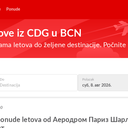
e
Ponude
etove iz CDG u BCN
ma letova do željene destinacije. Počnite 
Do
Polazak
суб, 8. авг 2026.
+0
lje ponude letova od Aеродром Париз Ша