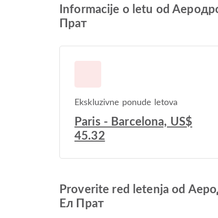
Informacije o letu od Aеро
Прат
Ekskluzivne ponude letova
Paris - Barcelona, US$
45.32
Proverite red letenja od A
Ел Прат