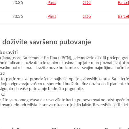
23:35
Paris
CDG
Barce
23:35
Paris
CDG
Barce
i doživite savršeno putovanje
boraviti
 Тараделас Барселона Ел Прат (BCN), gde možete otkriti prelepe grado
vahnim ulicama, uživate u lokalnim ukusima i upijate u prepoznatljivoj at
m potrebama. Istražite nove horizonte sa svojim najmilijima i učinite
paz
to platforma za pronalaženje najbolje opcije avionskih karata. Sa interfe
koje odgovaraju vašem rasporedu i budžetu. Bez obzira da li planirate b
osiguralo da vaše putovanje bude što pogodnije.
isa
e, što vam omogućava da rezervišete kartu po neverovatno pristupačni
tovanje do odredišta iz snova nikada nije bilo lakše. Rezervišite jeftin le