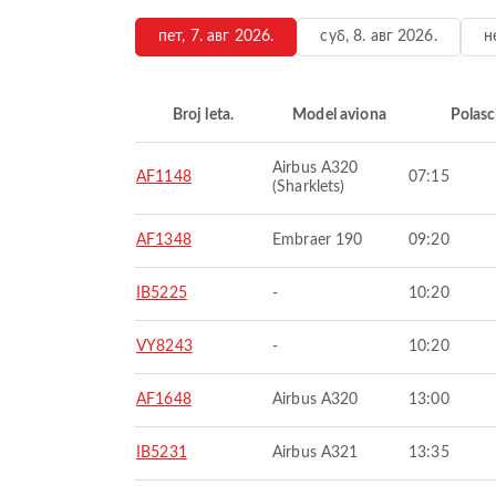
пет, 7. авг 2026.
суб, 8. авг 2026.
н
Broj leta.
Model aviona
Polasc
Airbus A320
AF1148
07:15
(Sharklets)
AF1348
Embraer 190
09:20
IB5225
-
10:20
VY8243
-
10:20
AF1648
Airbus A320
13:00
IB5231
Airbus A321
13:35