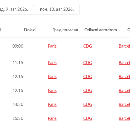
ед, 9. авг 2026.
пон, 10. авг 2026.
i
Dolazi
Град поласка
Odlazni aerodrom
G
09:00
Paris
CDG
Barce
11:15
Paris
CDG
Barce
12:15
Paris
CDG
Barce
12:15
Paris
CDG
Barce
14:50
Paris
CDG
Barce
15:30
Paris
CDG
Barce