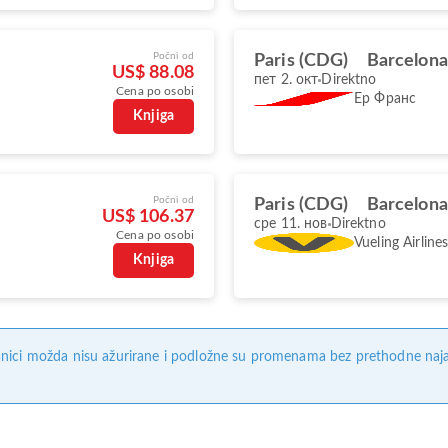
Počni od
Paris (CDG)
Barcelona
US$ 88.08
пет 2. окт
Direktno
Cena po osobi
Ер Франс
Knjiga
Počni od
Paris (CDG)
Barcelona
US$ 106.37
сре 11. нов
Direktno
Cena po osobi
Vueling Airline
Knjiga
nici možda nisu ažurirane i podložne su promenama bez prethodne naj