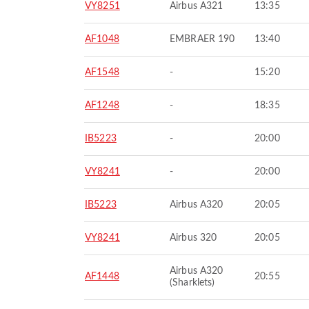
VY8251
Airbus A321
13:35
AF1048
EMBRAER 190
13:40
AF1548
-
15:20
AF1248
-
18:35
IB5223
-
20:00
VY8241
-
20:00
IB5223
Airbus A320
20:05
VY8241
Airbus 320
20:05
Airbus A320
AF1448
20:55
(Sharklets)