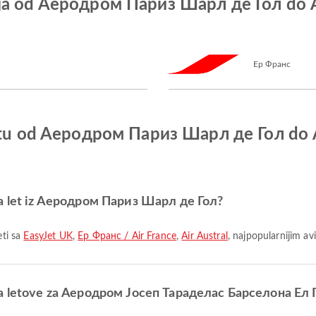
nija od Aеродром Париз Шарл де Гол do
Ер Франс
 letu od Aеродром Париз Шарл де Гол d
za let iz Aеродром Париз Шарл де Гол?
ti sa
EasyJet UK
,
Ер Франс / Air France
,
Air Austral
, najpopularnijim a
 za letove za Аеродром Јосеп Тараделас Барселона Ел