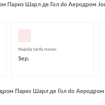
дром Париз Шарл де Гол do Аеродром Јо
Najniža tarifa mesec
Sep.
еродром Париз Шарл де Гол do Аеродром