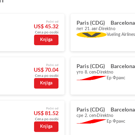
ат
Počni od
Paris (CDG)
Barcelona
US$ 45.32
пет 21. авг
Direktno
Cena po osobi
Vueling Airline
Knjiga
Počni od
Paris (CDG)
Barcelona
US$ 70.04
уто 8. сеп
Direktno
Cena po osobi
Ер Франс
Knjiga
Počni od
Paris (CDG)
Barcelona
US$ 81.52
сре 2. сеп
Direktno
Cena po osobi
Ер Франс
Knjiga