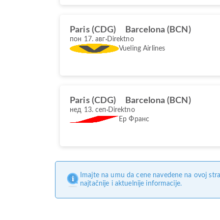
Paris (CDG)
Barcelona (BCN)
пон 17. авг
Direktno
Vueling Airlines
Paris (CDG)
Barcelona (BCN)
нед 13. сеп
Direktno
Ер Франс
Imajte na umu da cene navedene na ovoj stra
najtačnije i aktuelnije informacije.