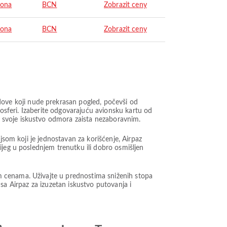
lona
BCN
Zobrazit ceny
lona
BCN
Zobrazit ceny
ve koji nude prekrasan pogled, počevši od
mosferi. Izaberite odgovarajuću avionsku kartu od
 svoje iskustvo odmora zaista nezaboravnim.
jsom koji je jednostavan za korišćenje, Airpaz
ijeg u poslednjem trenutku ili dobro osmišljen
m cenama. Uživajte u prednostima sniženih stopa
t sa Airpaz za izuzetan iskustvo putovanja i