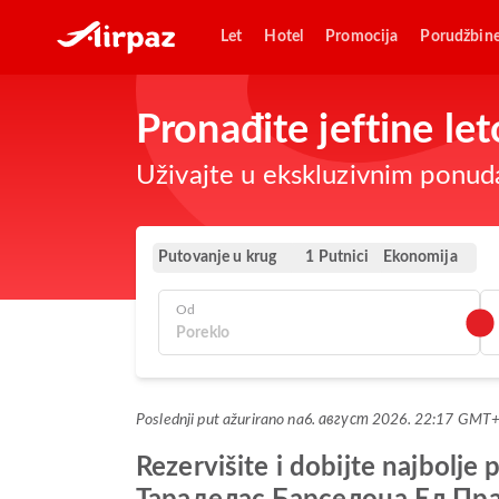
Let
Hotel
Promocija
Porudžbin
Pronađite jeftine l
Uživajte u ekskluzivnim ponuda
Putovanje u krug
Ekonomija
1 Putnici
Od
Poslednji put ažurirano na
6. август 2026. 22:17 GMT
Rezervišite i dobijte najbo