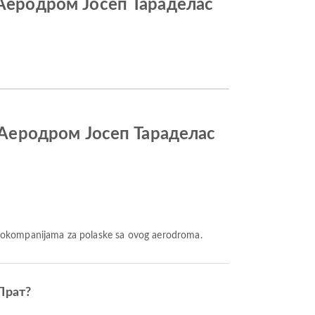
 Аеродром Јосеп Тараделас
o Аеродром Јосеп Тараделас
viokompanijama za polaske sa ovog aerodroma.
 Прат?