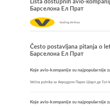
Lista dostupnih avio-kompa
Барселона Ел Прат
Vueling Airlines
Često postavljana pitanja o
Барселона Ел Прат
Koje avio-kompanije su najpopularnije 
Većina putnika sa Aеродром Париз Шарл де Гол le
Koje avio-kompanije su najpopularnije