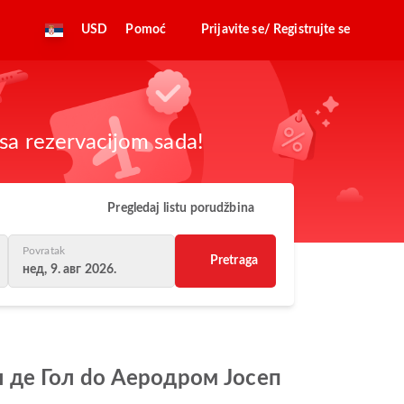
USD
Pomoć
Prijavite se/ Registrujte se
sa rezervacijom sada!
Pregledaj listu porudžbina
Povratak
Pretraga
нед, 9. авг 2026.
рл де Гол do Аеродром Јосеп