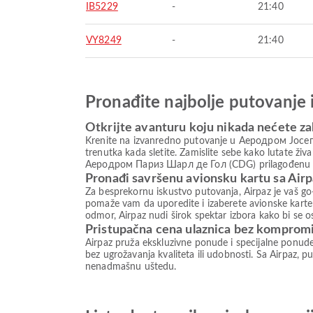
IB5229
-
21:40
VY8249
-
21:40
Pronađite najbolje putovanje 
Otkrijte avanturu koju nikada nećete za
Krenite na izvanredno putovanje u Аеродром Јосеп
trenutka kada sletite. Zamislite sebe kako lutate ži
Aеродром Париз Шарл де Гол (CDG) prilagođenu vaši
Pronađi savršenu avionsku kartu sa Air
Za besprekornu iskustvo putovanja, Airpaz je vaš go-
pomaže vam da uporedite i izaberete avionske karte 
odmor, Airpaz nudi širok spektar izbora kako bi se 
Pristupačna cena ulaznica bez komprom
Airpaz pruža ekskluzivne ponude i specijalne ponud
bez ugrožavanja kvaliteta ili udobnosti. Sa Airpaz, pu
nenadmašnu uštedu.