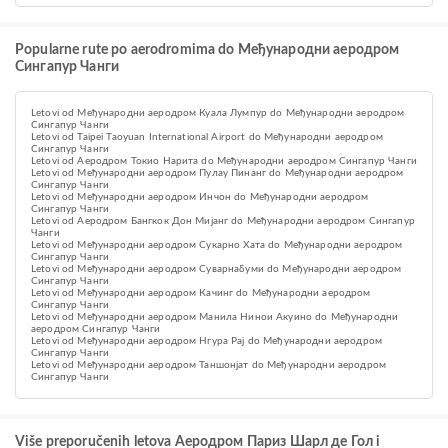
Popularne rute po aerodromima do Међународни аеродром
Сингапур Чанги
Letovi od Међународни аеродром Куала Лумпур do Међународни аеродром
Сингапур Чанги
Letovi od Taipei Taoyuan International Airport do Међународни аеродром
Сингапур Чанги
Letovi od Аеродром Токио Нарита do Међународни аеродром Сингапур Чанги
Letovi od Међународни аеродром Пулау Пинанг do Међународни аеродром
Сингапур Чанги
Letovi od Међународни аеродром Инчон do Међународни аеродром
Сингапур Чанги
Letovi od Аеродром Бангкок Дон Мијанг do Међународни аеродром Сингапур
Чанги
Letovi od Међународни аеродром Сукарно Хата do Међународни аеродром
Сингапур Чанги
Letovi od Међународни аеродром Суварнабуми do Међународни аеродром
Сингапур Чанги
Letovi od Међународни аеродром Качинг do Међународни аеродром
Сингапур Чанги
Letovi od Међународни аеродром Манила Нинои Акуино do Међународни
аеродром Сингапур Чанги
Letovi od Међународни аеродром Нгура Рај do Међународни аеродром
Сингапур Чанги
Letovi od Међународни аеродром Таншонјат do Међународни аеродром
Сингапур Чанги
Više preporučenih letova Aеродром Париз Шарл де Гол i