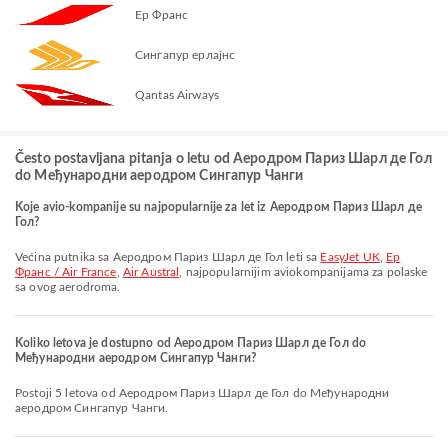
Ер Франс
Сингапур ерлајнс
Qantas Airways
Često postavljana pitanja o letu od Aеродром Париз Шарл де Гол
do Међународни аеродром Сингапур Чанги
Koje avio-kompanije su najpopularnije za let iz Aеродром Париз Шарл де
Гол?
Većina putnika sa Aеродром Париз Шарл де Гол leti sa
EasyJet UK
,
Ер
Франс / Air France
,
Air Austral
, najpopularnijim aviokompanijama za polaske
sa ovog aerodroma.
Koliko letova je dostupno od Aеродром Париз Шарл де Гол do
Међународни аеродром Сингапур Чанги?
Postoji 5 letova od Aеродром Париз Шарл де Гол do Међународни
аеродром Сингапур Чанги.