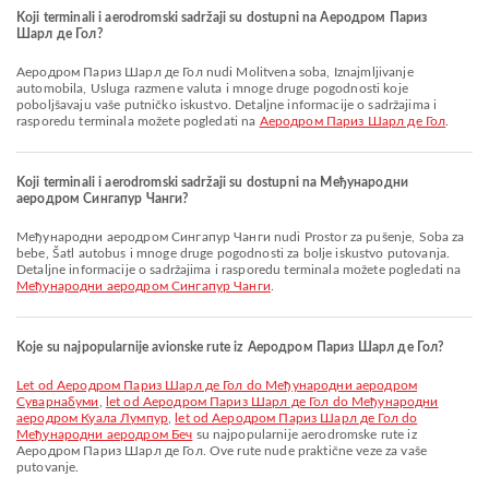
Koji terminali i aerodromski sadržaji su dostupni na Aеродром Париз
Шарл де Гол?
Aеродром Париз Шарл де Гол nudi Molitvena soba, Iznajmljivanje
automobila, Usluga razmene valuta i mnoge druge pogodnosti koje
poboljšavaju vaše putničko iskustvo. Detaljne informacije o sadržajima i
rasporedu terminala možete pogledati na
Aеродром Париз Шарл де Гол
.
Koji terminali i aerodromski sadržaji su dostupni na Међународни
аеродром Сингапур Чанги?
Међународни аеродром Сингапур Чанги nudi Prostor za pušenje, Soba za
bebe, Šatl autobus i mnoge druge pogodnosti za bolje iskustvo putovanja.
Detaljne informacije o sadržajima i rasporedu terminala možete pogledati na
Међународни аеродром Сингапур Чанги
.
Koje su najpopularnije avionske rute iz Aеродром Париз Шарл де Гол?
let od Aеродром Париз Шарл де Гол do Међународни аеродром
Суварнабуми
,
let od Aеродром Париз Шарл де Гол do Међународни
аеродром Куала Лумпур
,
let od Aеродром Париз Шарл де Гол do
Међународни аеродром Беч
su najpopularnije aerodromske rute iz
Aеродром Париз Шарл де Гол. Ove rute nude praktične veze za vaše
putovanje.