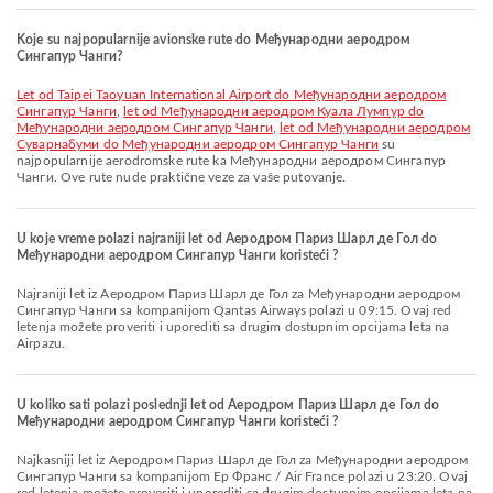
Koje su najpopularnije avionske rute do Међународни аеродром
Сингапур Чанги?
let od Taipei Taoyuan International Airport do Међународни аеродром
Сингапур Чанги
,
let od Међународни аеродром Куала Лумпур do
Међународни аеродром Сингапур Чанги
,
let od Међународни аеродром
Суварнабуми do Међународни аеродром Сингапур Чанги
su
najpopularnije aerodromske rute ka Међународни аеродром Сингапур
Чанги. Ove rute nude praktične veze za vaše putovanje.
U koje vreme polazi najraniji let od Aеродром Париз Шарл де Гол do
Међународни аеродром Сингапур Чанги koristeći ?
Najraniji let iz Aеродром Париз Шарл де Гол za Међународни аеродром
Сингапур Чанги sa kompanijom Qantas Airways polazi u 09:15. Ovaj red
letenja možete proveriti i uporediti sa drugim dostupnim opcijama leta na
Airpazu.
U koliko sati polazi poslednji let od Aеродром Париз Шарл де Гол do
Међународни аеродром Сингапур Чанги koristeći ?
Najkasniji let iz Aеродром Париз Шарл де Гол za Међународни аеродром
Сингапур Чанги sa kompanijom Ер Франс / Air France polazi u 23:20. Ovaj