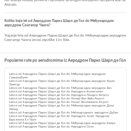
red letenja možete proveriti i uporediti sa drugim dostupnim opcijama leta na
Airpazu.
Koliko traje let od Aеродром Париз Шарл де Гол do Међународни
аеродром Сингапур Чанги?
Trajanje leta od Aеродром Париз Шарл де Гол do Међународни аеродром
Сингапур Чанги iznosi otprilike 11ч 50м.
Popularne rute po aerodromima iz Aеродром Париз Шарл де Гол
Letovi od Aеродром Париз Шарл де Гол do Међународни аеродром
Суварнабуми
Letovi od Aеродром Париз Шарл де Гол do Међународни аеродром Куала
Лумпур
Letovi od Aеродром Париз Шарл де Гол do Међународни аеродром Беч
Letovi od Aеродром Париз Шарл де Гол do Аеродром Копенхаген
Letovi od Aеродром Париз Шарл де Гол do Аеродром Лондон Хитроу
Letovi od Aеродром Париз Шарл де Гол do Ahmed Ben Bella Airport
Letovi od Aеродром Париз Шарл де Гол do Houari Boumediene Airport
Letovi od Aеродром Париз Шарл де Гол do Међународни аеродром Доха
Хамад
Letovi od Aеродром Париз Шарл де Гол do Меѓународниот аеродром Дубаи
Letovi od Aеродром Париз Шарл де Гол do Аеродром Јосеп Тараделас
Барселона Ел Прат
Letovi od Aеродром Париз Шарл де Гол do Међународни аеродром Каиро
Letovi od Aеродром Париз Шарл де Гол do Aеродром Осло