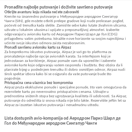
Pronađite najbolje putovanje i doživite savršeno putovanje
Otkrijte avanturu koju nikada nećete zaboraviti
Krenite na izvanredno putovanje u Међународни аеродром Сингапур
Чанги (SIN), gde možete otkriti prelepe gradove koji nude prekrasan pogled,
počevši od trenutka kada sletite. Zamislite sebe kako lutate živahnim ulicama,
uživate u lokalnim ukusima i upijate u prepoznatljivoj atmosferi. Izaberite
odgovarajuću avionsku kartu od Aеродром Париз Шарл де Гол (CDG)
prilagođenu vašim potrebama. Istražite nove horizonte sa svojim najmilijima i
učinite svoje iskustvo odmora zaista nezaboravnim.
Pronađi savršenu avionsku kartu sa Airpaz
Za besprekornu iskustvo putovanja, Airpaz je vaš go-to platforma za
pronalaženje najbolje opcije avionskih karata. Sa interfejsom koji je
jednostavan za korišćenje, Airpaz pomaže vam da uporedite i izaberete
avionske karte koje odgovaraju vašem rasporedu i budžetu. Bez obzira da li
planirate bijeg u poslednjem trenutku ili dobro osmišljen odmor, Airpaz nudi
širok spektar izbora kako bi se osiguralo da vaše putovanje bude što
pogodnije.
Pristupačna cena ulaznica bez kompromisa
Airpaz pruža ekskluzivne ponude i specijalne ponude, što vam omogućava da
rezervišete kartu po neverovatno pristupačnim cenama. Uživajte u
prednostima sniženih stopa bez ugrožavanja kvaliteta ili udobnosti. Sa Airpaz,
putovanje do odredišta iz snova nikada nije bilo lakše. Rezervišite jeftin let sa
Airpaz za izuzetan iskustvo putovanja i nenadmašnu uštedu.
Lista dostupnih avio-kompanija od Aеродром Париз Шарл де
Гол do Међународни аеродром Сингапур Чанги