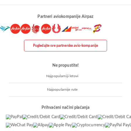
Partneri aviokompanije Airpaz
Pogledajte sve partnerske avio-kompanije
Ne propustite!
Najpopularniji letovi
Najpopularnije rute
Prihvaćeni načini plaćanja