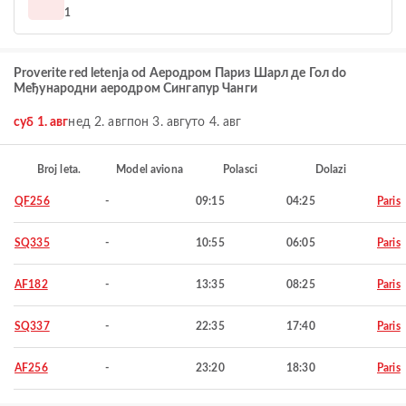
1
Proverite red letenja od Aеродром Париз Шарл де Гол do
Међународни аеродром Сингапур Чанги
суб 1. авг
нед 2. авг
пон 3. авг
уто 4. авг
Broj leta.
Model aviona
Polasci
Dolazi
QF256
-
09:15
04:25
Paris
SQ335
-
10:55
06:05
Paris
AF182
-
13:35
08:25
Paris
SQ337
-
22:35
17:40
Paris
AF256
-
23:20
18:30
Paris