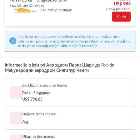
Paris (CDG)
Singapore (SIN)
US$ 984
нед 16. авг
Direktno
Cena po osobi
Сингапур ерлајнс
Knjiga
Imajte na umu da cene navedene na ovoj stranici možda nisu
ažurirane i podložne su promenama bez prethodne najave. Trudimo
se da pružimo najtačnije i aktuelnije informacije.
Informacije o letu od Aеродром Париз Шарл де Гол do
Међународни аеродром Сингапур Чанги
Ekskluzivne ponude letova
Paris - Singapore
US$ 790.85
Najniža tarifa mesec
Avg.
Ukupno destinacija