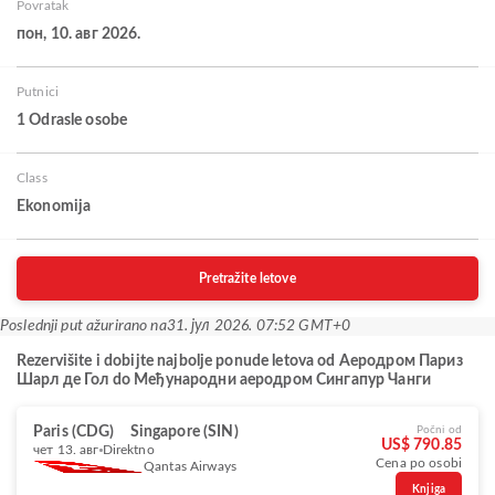
Povratak
пон, 10. авг 2026.
Putnici
1 Odrasle osobe
Class
Ekonomija
Pretražite letove
Poslednji put ažurirano na
31. јул 2026. 07:52 GMT+0
Rezervišite i dobijte najbolje ponude letova od Aеродром Париз
Шарл де Гол do Међународни аеродром Сингапур Чанги
Paris (CDG)
Singapore (SIN)
Počni od
US$ 790.85
чет 13. авг
Direktno
Cena po osobi
Qantas Airways
Knjiga