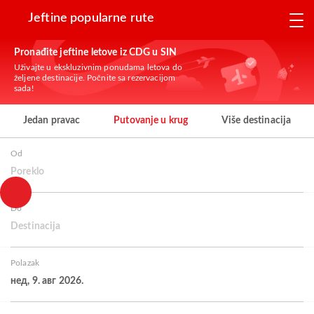
Jeftine popularne rute
Pronađite jeftine letove iz CDG u SIN
Uživajte u ekskluzivnim ponudama letova do
željene destinacije. Počnite sa rezervacijom
sada!
Jedan pravac
Putovanje u krug
Više destinacija
Od
Poreklo
Do
Destinacija
Polazak
нед, 9. авг 2026.