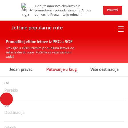
Dobijte mnoštvo ekskluzivnih
promotivnih ponuda samo na Airpaz
Preuzmi
aplikaciji. Preuzmite je odmah!
Jeftine popularne rute
Pronađite jeftine letove iz PRG u SOF
Uživajte u ekskluzivnim ponudama letova do
željene destinacije. Počnite sa rezervacijom
sada!
Jedan pravac
Putovanje u krug
Više destinacija
Od
Poreklo
Do
Destinacija
Polazak