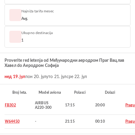
Najniža tarifa mesec
Avg.
Ukupno destinacija
1
Proverite red letenja od Међународни аеродром Праг Вацлав
Хавел do Аеродром Софија
нед 19. јул
пон 20. јул
уто 21. јул
сре 22. јул
Broj leta.
Model aviona
Polasci
Dolazi
AIRBUS
FB302
17:15
20:00
Pragu
A220-300
W64450
-
21:15
00:10
Pragu