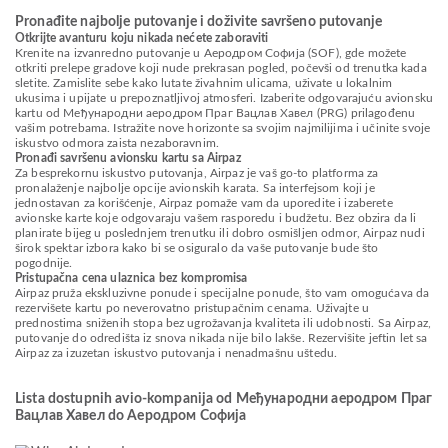
Pronađite najbolje putovanje i doživite savršeno putovanje
Otkrijte avanturu koju nikada nećete zaboraviti
Krenite na izvanredno putovanje u Аеродром Софија (SOF), gde možete
otkriti prelepe gradove koji nude prekrasan pogled, počevši od trenutka kada
sletite. Zamislite sebe kako lutate živahnim ulicama, uživate u lokalnim
ukusima i upijate u prepoznatljivoj atmosferi. Izaberite odgovarajuću avionsku
kartu od Међународни аеродром Праг Вацлав Хавел (PRG) prilagođenu
vašim potrebama. Istražite nove horizonte sa svojim najmilijima i učinite svoje
iskustvo odmora zaista nezaboravnim.
Pronađi savršenu avionsku kartu sa Airpaz
Za besprekornu iskustvo putovanja, Airpaz je vaš go-to platforma za
pronalaženje najbolje opcije avionskih karata. Sa interfejsom koji je
jednostavan za korišćenje, Airpaz pomaže vam da uporedite i izaberete
avionske karte koje odgovaraju vašem rasporedu i budžetu. Bez obzira da li
planirate bijeg u poslednjem trenutku ili dobro osmišljen odmor, Airpaz nudi
širok spektar izbora kako bi se osiguralo da vaše putovanje bude što
pogodnije.
Pristupačna cena ulaznica bez kompromisa
Airpaz pruža ekskluzivne ponude i specijalne ponude, što vam omogućava da
rezervišete kartu po neverovatno pristupačnim cenama. Uživajte u
prednostima sniženih stopa bez ugrožavanja kvaliteta ili udobnosti. Sa Airpaz,
putovanje do odredišta iz snova nikada nije bilo lakše. Rezervišite jeftin let sa
Airpaz za izuzetan iskustvo putovanja i nenadmašnu uštedu.
Lista dostupnih avio-kompanija od Међународни аеродром Праг
Вацлав Хавел do Аеродром Софија