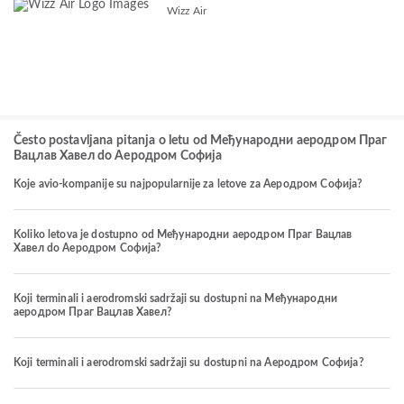
Wizz Air
Često postavljana pitanja o letu od Међународни аеродром Праг
Вацлав Хавел do Аеродром Софија
Koje avio-kompanije su najpopularnije za letove za Аеродром Софија?
Koliko letova je dostupno od Међународни аеродром Праг Вацлав
Хавел do Аеродром Софија?
Koji terminali i aerodromski sadržaji su dostupni na Међународни
аеродром Праг Вацлав Хавел?
Koji terminali i aerodromski sadržaji su dostupni na Аеродром Софија?