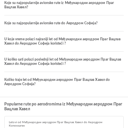
Koje su najpopularnije avionske rute iz Међународни аеродром Праг
Вацлав Хавел?
Koje su najpopularnije avionske rute do Аеродром Софија?
U koje vreme polazi najraniji let od Међународни аеродром Праг Вацлав
Хавел do Аеродром Софија koristeći ?
U koliko sati polazi poslednji let od Међународни аеродром Праг Вацлав
Хавел do Аеродром Софија koristeći ?
Koliko traje let od Међународни аеродром Праг Вацлав Хавел do
Аеродром Софија?
Popularne rute po aerodromima iz Међународни аеродром Праг
Вацлав Хавел
Letovi od Међународни аеродром Праг Вацлав Хавел do Аеродром
Копенхаген