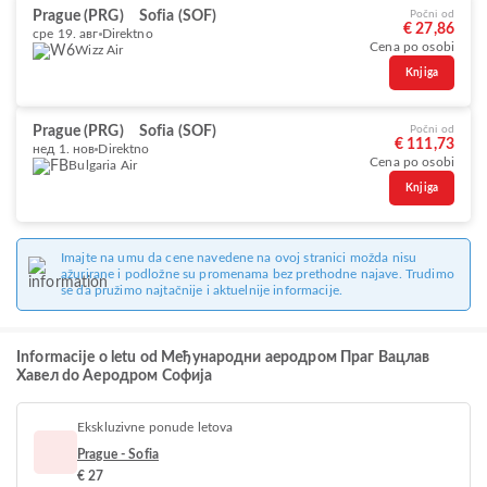
Prague (PRG)
Sofia (SOF)
Počni od
€ 27,86
сре 19. авг
Direktno
Cena po osobi
Wizz Air
Knjiga
Prague (PRG)
Sofia (SOF)
Počni od
€ 111,73
нед 1. нов
Direktno
Cena po osobi
Bulgaria Air
Knjiga
Imajte na umu da cene navedene na ovoj stranici možda nisu
ažurirane i podložne su promenama bez prethodne najave. Trudimo
se da pružimo najtačnije i aktuelnije informacije.
Informacije o letu od Међународни аеродром Праг Вацлав
Хавел do Аеродром Софија
Ekskluzivne ponude letova
Prague - Sofia
€ 27