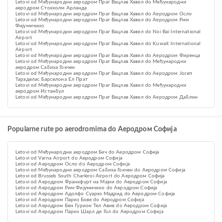
Letovi od Међународни аеродром Праг Вацлав Хавел do Међународни
аеродром Стокхолм Арланда
Letovi od Међународни аеродром Праг Вацлав Хавел do Aеродром Осло
Letovi od Међународни аеродром Праг Вацлав Хавел do Аеродром Рим
Фијумичино
Letovi od Међународни аеродром Праг Вацлав Хавел do Noi Bai International
Airport
Letovi od Међународни аеродром Праг Вацлав Хавел do Kuwait International
Airport
Letovi od Међународни аеродром Праг Вацлав Хавел do Аеродром Фиренца
Letovi od Међународни аеродром Праг Вацлав Хавел do Међународни
аеродром Сабиха Гокчен
Letovi od Међународни аеродром Праг Вацлав Хавел do Аеродром Јосеп
Тараделас Барселона Ел Прат
Letovi od Међународни аеродром Праг Вацлав Хавел do Међународни
аеродром Истанбул
Letovi od Међународни аеродром Праг Вацлав Хавел do Аеродром Даблин
Popularne rute po aerodromima do Аеродром Софија
Letovi od Међународни аеродром Беч do Аеродром Софија
Letovi od Varna Airport do Аеродром Софија
Letovi od Aеродром Осло do Аеродром Софија
Letovi od Међународни аеродром Сабиха Гокчен do Аеродром Софија
Letovi od Brussels South Charleroi Airport do Аеродром Софија
Letovi od Aеродром Франкфурт на Мајни do Аеродром Софија
Letovi od Аеродром Рим Фијумичино do Аеродром Софија
Letovi od Аеродром Адолфо Суарез Мадрид do Аеродром Софија
Letovi od Aеродром Париз Бове do Аеродром Софија
Letovi od Аеродром Бен Гурион Тел Авив do Аеродром Софија
Letovi od Aеродром Париз Шарл де Гол do Аеродром Софија