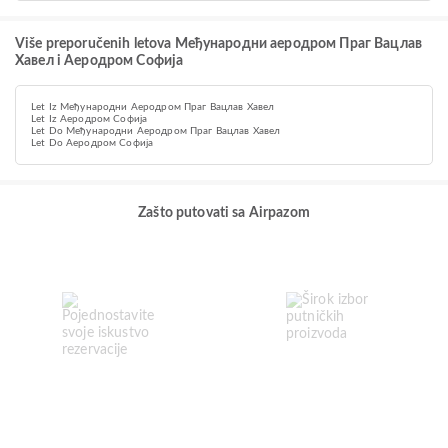
Više preporučenih letova Међународни аеродром Праг Вацлав
Хавел i Аеродром Софија
Let Iz Међународни Аеродром Праг Вацлав Хавел
Let Iz Аеродром Софија
Let Do Међународни Аеродром Праг Вацлав Хавел
Let Do Аеродром Софија
Zašto putovati sa Airpazom