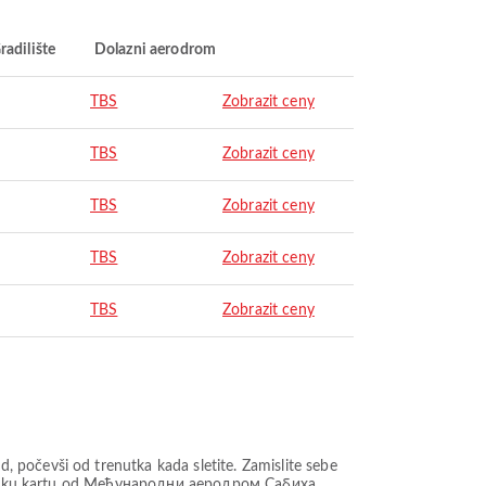
radilište
Dolazni aerodrom
TBS
Zobrazit ceny
TBS
Zobrazit ceny
TBS
Zobrazit ceny
TBS
Zobrazit ceny
TBS
Zobrazit ceny
 počevši od trenutka kada sletite. Zamislite sebe
avionsku kartu od Међународни аеродром Сабиха