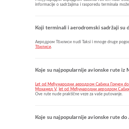
informacije o sadržajima i rasporedu terminala mož
Koji terminali i aerodromski sadržaji 
Аеродром Тбилиси nudi Taksi i mnoge druge pogodno
Тбилиси
.
Koje su najpopularnije avionske rute 
let od Међународни аеродром Сабиха Гокчен 
Мохамед V
,
let od Међународни аеродром Сабиха
Ove rute nude praktične veze za vaše putovanje.
Koje su najpopularnije avionske rute 