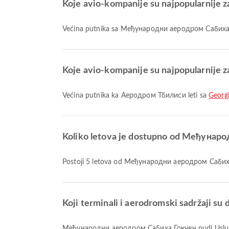
Koje avio-kompanije su najpopularnije
Većina putnika sa Међународни аеродром Сабиха 
Koje avio-kompanije su najpopularnije
Većina putnika ka Аеродром Тбилиси leti sa
Georg
Koliko letova je dostupno od Међуна
Postoji 5 letova od Међународни аеродром Саби
Koji terminali i aerodromski sadržaji
Међународни аеродром Сабиха Гокчен nudi Usluga razmene valuta, Duty Free Shop, Salon i mnoge druge pogodnosti koje poboljšavaju vaše putničko iskustvo. Detaljne