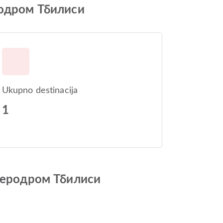
родром Тбилиси
Ukupno destinacija
1
 Аеродром Тбилиси