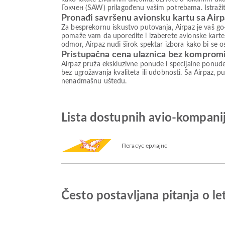
Гокчен (SAW) prilagođenu vašim potrebama. Istražite
Pronađi savršenu avionsku kartu sa Air
Za besprekornu iskustvo putovanja, Airpaz je vaš go-
pomaže vam da uporedite i izaberete avionske karte 
odmor, Airpaz nudi širok spektar izbora kako bi se 
Pristupačna cena ulaznica bez komprom
Airpaz pruža ekskluzivne ponude i specijalne ponud
bez ugrožavanja kvaliteta ili udobnosti. Sa Airpaz, pu
nenadmašnu uštedu.
Lista dostupnih avio-kompa
Пегасус ерлајнс
Često postavljana pitanja 