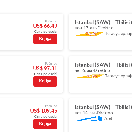
Počni od
Istanbul (SAW)
Tbilisi
US$ 66.49
пон 17. авг
Direktno
Cena po osobi
Пегасус ерлај
Knjiga
Počni od
Istanbul (SAW)
Tbilisi
US$ 97.31
чет 6. авг
Direktno
Cena po osobi
Пегасус ерлај
Knjiga
Počni od
Istanbul (SAW)
Tbilisi
US$ 109.45
пет 14. авг
Direktno
Cena po osobi
AJet
Knjiga