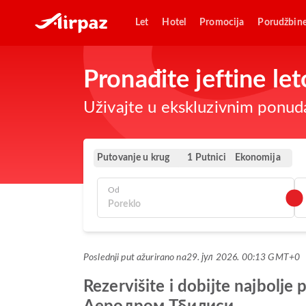
Let
Hotel
Promocija
Porudžbin
Pronađite jeftine l
Uživajte u ekskluzivnim ponuda
Putovanje u krug
Ekonomija
1 Putnici
Od
Poslednji put ažurirano na
29. јул 2026. 00:13 GMT+0
Rezervišite i dobijte najbo