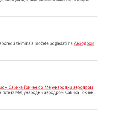
rasporedu terminala možete pogledati na
Аеродром
дром Сабиха Гокчен do Међународни аеродром
ke rute iz Међународни аеродром Сабиха Гокчен.