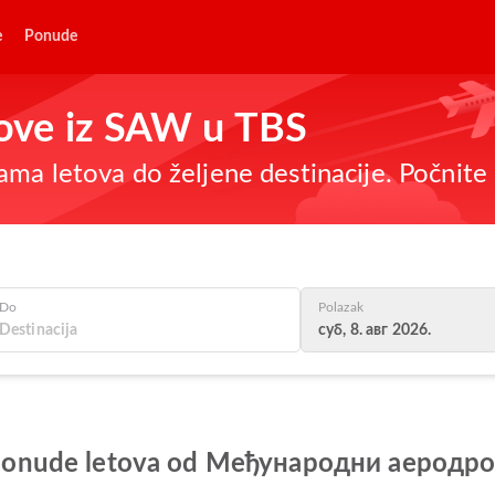
e
Ponude
etove iz SAW u TBS
ma letova do željene destinacije. Počnite 
Do
Polazak
суб, 8. авг 2026.
lje ponude letova od Међународни аеродр