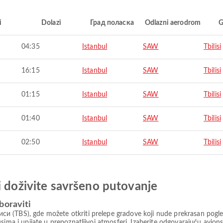
i
Dolazi
Град поласка
Odlazni aerodrom
G
04:35
Istanbul
SAW
Tbilisi
16:15
Istanbul
SAW
Tbilisi
01:15
Istanbul
SAW
Tbilisi
01:40
Istanbul
SAW
Tbilisi
02:50
Istanbul
SAW
Tbilisi
i doživite savršeno putovanje
boraviti
 (TBS), gde možete otkriti prelepe gradove koji nude prekrasan pogled,
kusima i upijate u prepoznatljivoj atmosferi. Izaberite odgovarajuću 