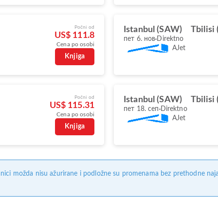
Počni od
Istanbul (SAW)
Tbilisi
US$ 111.8
пет 6. нов
Direktno
Cena po osobi
AJet
Knjiga
Počni od
Istanbul (SAW)
Tbilisi
US$ 115.31
пет 18. сеп
Direktno
Cena po osobi
AJet
Knjiga
nici možda nisu ažurirane i podložne su promenama bez prethodne naj