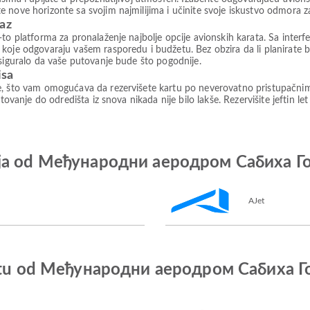
 nove horizonte sa svojim najmilijima i učinite svoje iskustvo odmora 
paz
to platforma za pronalaženje najbolje opcije avionskih karata. Sa interfe
koje odgovaraju vašem rasporedu i budžetu. Bez obzira da li planirate b
osiguralo da vaše putovanje bude što pogodnije.
isa
e, što vam omogućava da rezervišete kartu po neverovatno pristupačni
tovanje do odredišta iz snova nikada nije bilo lakše. Rezervišite jeftin le
nija od Међународни аеродром Сабиха 
AJet
o letu od Међународни аеродром Сабиха