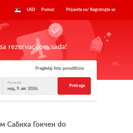
USD
Pomoć
Prijavite se/ Registrujte se
sa rezervacijom sada!
Pregledaj listu porudžbina
Povratak
Pretraga
нед, 9. авг 2026.
ом Сабиха Гокчен do