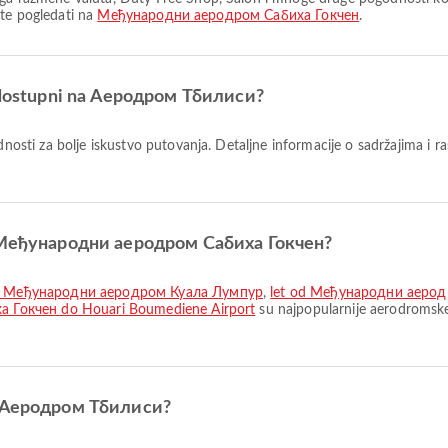
ete pogledati na
Међународни аеродром Сабиха Гокчен
.
su dostupni na Аеродром Тбилиси?
sti za bolje iskustvo putovanja. Detaljne informacije o sadržajima i 
iz Међународни аеродром Сабиха Гокчен?
do Међународни аеродром Куала Лумпур
,
let od Међународни аеро
 Гокчен do Houari Boumediene Airport
su najpopularnije aerodroms
do Аеродром Тбилиси?