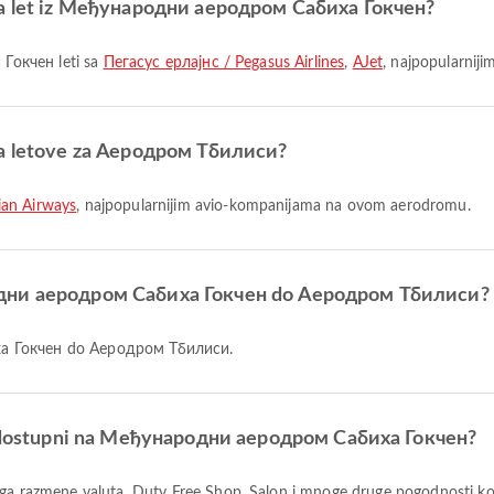
 za let iz Међународни аеродром Сабиха Гокчен?
Гокчен leti sa
Пегасус ерлајнс / Pegasus Airlines
,
AJet
, najpopularnij
 za letove za Аеродром Тбилиси?
ian Airways
, najpopularnijim avio-kompanijama na ovom aerodromu.
родни аеродром Сабиха Гокчен do Аеродром Тбилиси?
ха Гокчен do Аеродром Тбилиси.
 su dostupni na Међународни аеродром Сабиха Гокчен?