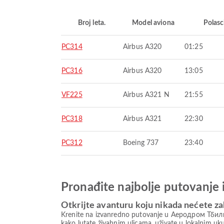
Broj leta.
Model aviona
Polasc
PC314
Airbus A320
01:25
PC316
Airbus A320
13:05
VF225
Airbus A321 N
21:55
PC318
Airbus A321
22:30
PC312
Boeing 737
23:40
Pronađite najbolje putovanje 
Otkrijte avanturu koju nikada nećete za
Krenite na izvanredno putovanje u Аеродром Тбилиси
kako lutate živahnim ulicama, uživate u lokalnim u