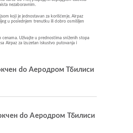
zaista nezaboravnim.
jsom koji je jednostavan za korišćenje, Airpaz
ijeg u poslednjem trenutku ili dobro osmišljen
m cenama. Uživajte u prednostima sniženih stopa
t sa Airpaz za izuzetan iskustvo putovanja i
Гокчен do Аеродром Тбилиси
 Гокчен do Аеродром Тбилиси