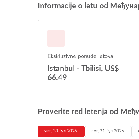
Informacije o letu od Међу
Ekskluzivne ponude letova
Istanbul - Tbilisi, US$
66.49
Proverite red letenja od М
чет, 30. јул 2026.
пет, 31. јул 2026.