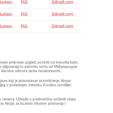
 Lumpur
KUL
Zobrazit ceny
 Lumpur
KUL
Zobrazit ceny
 Lumpur
KUL
Zobrazit ceny
nude prekrasan pogled, počevši od trenutka kada
berite odgovarajuću avionsku kartu od Међународни
e iskustvo odmora zaista nezaboravnim.
jsom koji je jednostavan za korišćenje, Airpaz
ijeg u poslednjem trenutku ili dobro osmišljen
m cenama. Uživajte u prednostima sniženih stopa
t sa Airpaz za izuzetan iskustvo putovanja i