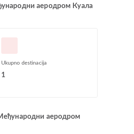
еђународни аеродром Куала
Ukupno destinacija
1
o Међународни аеродром