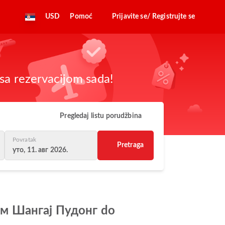
USD
Pomoć
Prijavite se/ Registrujte se
sa rezervacijom sada!
Pregledaj listu porudžbina
Povratak
Pretraga
уто, 11. авг 2026.
ром Шангај Пудонг do