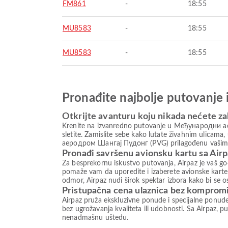
FM861
-
18:55
MU8583
-
18:55
MU8583
-
18:55
Pronađite najbolje putovanje 
Otkrijte avanturu koju nikada nećete za
Krenite na izvanredno putovanje u Међународни ае
sletite. Zamislite sebe kako lutate živahnim ulicam
аеродром Шангај Пудонг (PVG) prilagođenu vašim pot
Pronađi savršenu avionsku kartu sa Air
Za besprekornu iskustvo putovanja, Airpaz je vaš go-
pomaže vam da uporedite i izaberete avionske karte 
odmor, Airpaz nudi širok spektar izbora kako bi se 
Pristupačna cena ulaznica bez komprom
Airpaz pruža ekskluzivne ponude i specijalne ponud
bez ugrožavanja kvaliteta ili udobnosti. Sa Airpaz, pu
nenadmašnu uštedu.