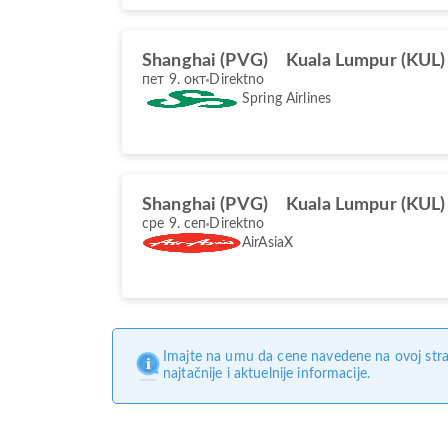
Shanghai (PVG)
Kuala Lumpur (KUL)
пет 9. окт
Direktno
Spring Airlines
Shanghai (PVG)
Kuala Lumpur (KUL)
сре 9. сеп
Direktno
AirAsiaX
Imajte na umu da cene navedene na ovoj stra
najtačnije i aktuelnije informacije.