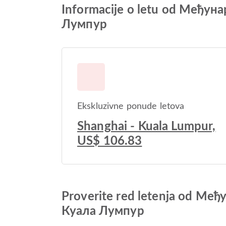
Informacije o letu od Међ
Лумпур
Ekskluzivne ponude letova
Shanghai - Kuala Lumpur,
US$ 106.83
Proverite red letenja od 
Куала Лумпур