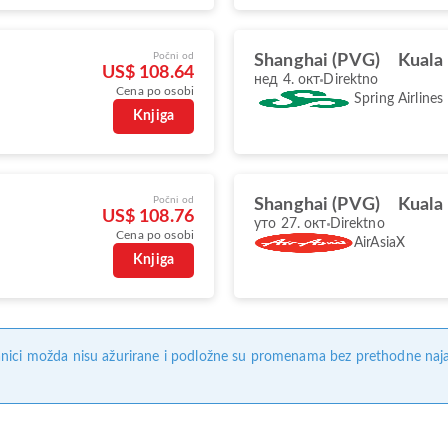
Počni od
Shanghai (PVG)
Kuala
US$ 108.64
нед 4. окт
Direktno
Cena po osobi
Spring Airlines
Knjiga
Počni od
Shanghai (PVG)
Kuala
US$ 108.76
уто 27. окт
Direktno
Cena po osobi
AirAsiaX
Knjiga
nici možda nisu ažurirane i podložne su promenama bez prethodne naj