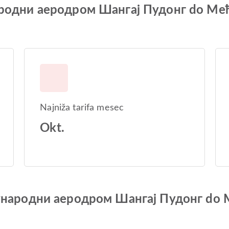
ународни аеродром Шангај Пудонг do М
Najniža tarifa mesec
Okt.
Међународни аеродром Шангај Пудонг d