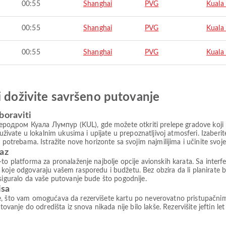
00:55
Shanghai
PVG
Kuala
00:55
Shanghai
PVG
Kuala
00:55
Shanghai
PVG
Kuala
i doživite savršeno putovanje
boraviti
родром Куала Лумпур (KUL), gde možete otkriti prelepe gradove koji 
a, uživate u lokalnim ukusima i upijate u prepoznatljivoj atmosferi. Iza
rebama. Istražite nove horizonte sa svojim najmilijima i učinite svoj
paz
to platforma za pronalaženje najbolje opcije avionskih karata. Sa interfe
koje odgovaraju vašem rasporedu i budžetu. Bez obzira da li planirate b
osiguralo da vaše putovanje bude što pogodnije.
isa
e, što vam omogućava da rezervišete kartu po neverovatno pristupačni
tovanje do odredišta iz snova nikada nije bilo lakše. Rezervišite jeftin le