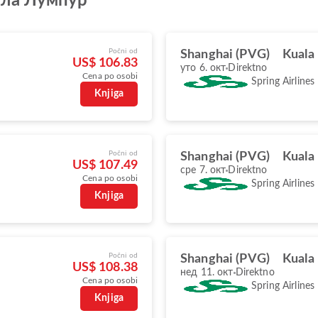
ала Лумпур
Počni od
Shanghai (PVG)
Kuala
US$ 106.83
уто 6. окт
Direktno
Cena po osobi
Spring Airlines
Knjiga
Počni od
Shanghai (PVG)
Kuala
US$ 107.49
сре 7. окт
Direktno
Cena po osobi
Spring Airlines
Knjiga
Počni od
Shanghai (PVG)
Kuala
US$ 108.38
нед 11. окт
Direktno
Cena po osobi
Spring Airlines
Knjiga