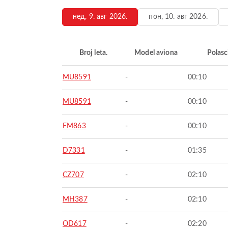
нед, 9. авг 2026.
пон, 10. авг 2026.
Broj leta.
Model aviona
Polasc
MU8591
-
00:10
MU8591
-
00:10
FM863
-
00:10
D7331
-
01:35
CZ707
-
02:10
MH387
-
02:10
OD617
-
02:20