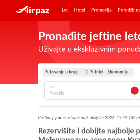
Let
Hotel
Promocija
Porudžbin
Pronađite jeftine le
Uživajte u ekskluzivnim ponuda
Putovanje u krug
Ekonomija
1 Putnici
Od
Poslednji put ažurirano na
8. август 2026. 19:44 GMT
Rezervišite i dobijte najbo