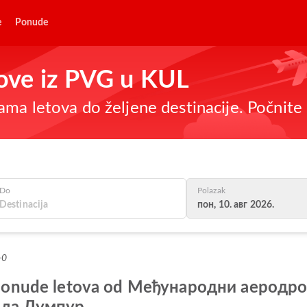
e
Ponude
tove iz PVG u KUL
ma letova do željene destinacije. Počnite 
Do
Polazak
пон, 10. авг 2026.
+0
lje ponude letova od Међународни аерод