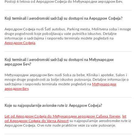
Postoji 6 letova od Аеродром Софија do Међународни аеродром Беч.
Koji terminali i aerodromski sadržaji su dostupni na Аеродром Софија?
Аеродром Софија nudi Šatl autobus, Parking mesta, Molitvena soba i mnoge
druge pogodnosti koje poboljšavaju vaše putničko iskustvo. Detaljne
informacije o sadržajima i rasporedu terminala možete pogledati na
Аеродром Софија
.
Koji terminali i aerodromski sadržaji su dostupni na Међународни
аеродром Беч?
Међународни аеродром Беч nudi Soba za bebe, Klinika i apoteke, Salon i
mnoge druge pogodnosti za bolje iskustvo putovanja. Detaljne informacije o
sadržajima i rasporedu terminala možete pogledati na
Међународни
аеродром Беч
.
Koje su najpopularnije avionske rute iz Аеродром Софија?
let od Аеродром Софија do Међународни аеродром Сабиха Гокчен
,
let
od Аеродром Софија do Varna Airport
su najpopularnije aerodromske rute iz
Аеродром Софија. Ove rute nude praktične veze za vaše putovanje.