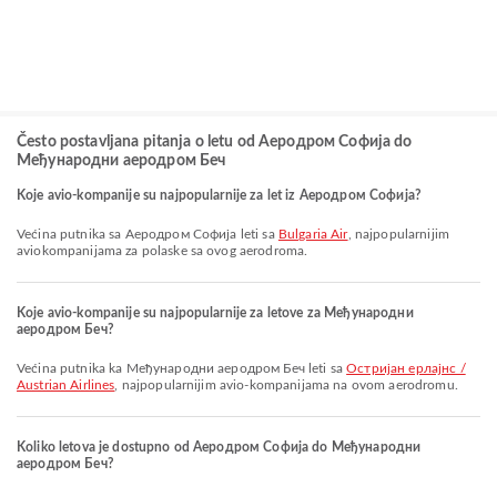
Često postavljana pitanja o letu od Аеродром Софија do
Међународни аеродром Беч
Koje avio-kompanije su najpopularnije za let iz Аеродром Софија?
Većina putnika sa Аеродром Софија leti sa
Bulgaria Air
, najpopularnijim
aviokompanijama za polaske sa ovog aerodroma.
Koje avio-kompanije su najpopularnije za letove za Међународни
аеродром Беч?
Većina putnika ka Међународни аеродром Беч leti sa
Остријан ерлајнс /
Austrian Airlines
, najpopularnijim avio-kompanijama na ovom aerodromu.
Koliko letova je dostupno od Аеродром Софија do Међународни
аеродром Беч?