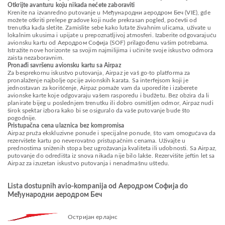
Otkrijte avanturu koju nikada nećete zaboraviti
Krenite na izvanredno putovanje u Међународни аеродром Беч (VIE), gde
možete otkriti prelepe gradove koji nude prekrasan pogled, počevši od
trenutka kada sletite. Zamislite sebe kako lutate živahnim ulicama, uživate u
lokalnim ukusima i upijate u prepoznatljivoj atmosferi. Izaberite odgovarajuću
avionsku kartu od Аеродром Софија (SOF) prilagođenu vašim potrebama.
Istražite nove horizonte sa svojim najmilijima i učinite svoje iskustvo odmora
zaista nezaboravnim.
Pronađi savršenu avionsku kartu sa Airpaz
Za besprekornu iskustvo putovanja, Airpaz je vaš go-to platforma za
pronalaženje najbolje opcije avionskih karata. Sa interfejsom koji je
jednostavan za korišćenje, Airpaz pomaže vam da uporedite i izaberete
avionske karte koje odgovaraju vašem rasporedu i budžetu. Bez obzira da li
planirate bijeg u poslednjem trenutku ili dobro osmišljen odmor, Airpaz nudi
širok spektar izbora kako bi se osiguralo da vaše putovanje bude što
pogodnije.
Pristupačna cena ulaznica bez kompromisa
Airpaz pruža ekskluzivne ponude i specijalne ponude, što vam omogućava da
rezervišete kartu po neverovatno pristupačnim cenama. Uživajte u
prednostima sniženih stopa bez ugrožavanja kvaliteta ili udobnosti. Sa Airpaz,
putovanje do odredišta iz snova nikada nije bilo lakše. Rezervišite jeftin let sa
Airpaz za izuzetan iskustvo putovanja i nenadmašnu uštedu.
Lista dostupnih avio-kompanija od Аеродром Софија do
Међународни аеродром Беч
Остријан ерлајнс