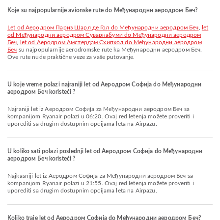
Koje su najpopularnije avionske rute do Међународни аеродром Беч?
let od Aеродром Париз Шарл де Гол do Међународни аеродром Беч
,
let
od Међународни аеродром Суварнабуми do Међународни аеродром
Беч
,
let od Aеродром Амстердам Схипхол do Међународни аеродром
Беч
su najpopularnije aerodromske rute ka Међународни аеродром Беч.
Ove rute nude praktične veze za vaše putovanje.
U koje vreme polazi najraniji let od Аеродром Софија do Међународни
аеродром Беч koristeći ?
Najraniji let iz Аеродром Софија za Међународни аеродром Беч sa
kompanijom Ryanair polazi u 06:20. Ovaj red letenja možete proveriti i
uporediti sa drugim dostupnim opcijama leta na Airpazu.
U koliko sati polazi poslednji let od Аеродром Софија do Међународни
аеродром Беч koristeći ?
Najkasniji let iz Аеродром Софија za Међународни аеродром Беч sa
kompanijom Ryanair polazi u 21:55. Ovaj red letenja možete proveriti i
uporediti sa drugim dostupnim opcijama leta na Airpazu.
Koliko traje let od Аеродром Софија do Међународни аеродром Беч?