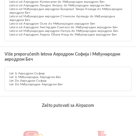
Letovi od Аеродром Копенхаген do Међународни аеродром Беч
Letovi od Аеродром Лондон Хитроу do Међународни аеродром Беч
Letovi od Међународни аеродром Букурешт Хенри Коанда do Међународни
аеродром Беч
Letovi od Међународни аеродром Стокхолм Арланда do Међународни
аеродром Беч
Letovi od Aеродром Осло do Међународни аеродром Беч
Letovi od Aеродром Амстердам Схипхол do Међународни аеродром Беч
Letovi od Међународни аеродром Напуљ do Међународни аеродром Беч
Letovi od Аеродром Азурна Обала Ница do Међународни аеродром Беч
Više preporučenih letova Аеродром Софија i Међународни
аеродром Беч
Let Iz Аеродром Софија
Let Iz Међународни Аеродром Беч
Let Do Аеродром Софија
Let Do Међународни Аеродром Беч
Zašto putovati sa Airpazom