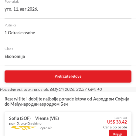
Povratak
уто, 11. авг 2026.
Putnici
1 Odrasle osobe
Class
Ekonomija
Pretražite letove
Poslednji put ažurirano na
8. август 2026. 22:57 GMT+0
Rezervišite i dobijte najbolje ponude letova od Аеродром Софија
do Међународни аеродром Беч
Sofia (SOF)
Vienna (VIE)
Počni od
US$ 38.42
пон 5. окт
Direktno
Cena po osobi
Ryanair
Knjiga