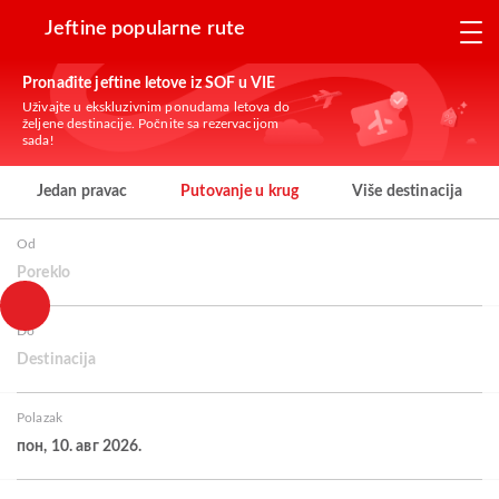
Jeftine popularne rute
Pronađite jeftine letove iz SOF u VIE
Uživajte u ekskluzivnim ponudama letova do
željene destinacije. Počnite sa rezervacijom
sada!
Jedan pravac
Putovanje u krug
Više destinacija
Od
Poreklo
Do
Destinacija
Polazak
пон, 10. авг 2026.