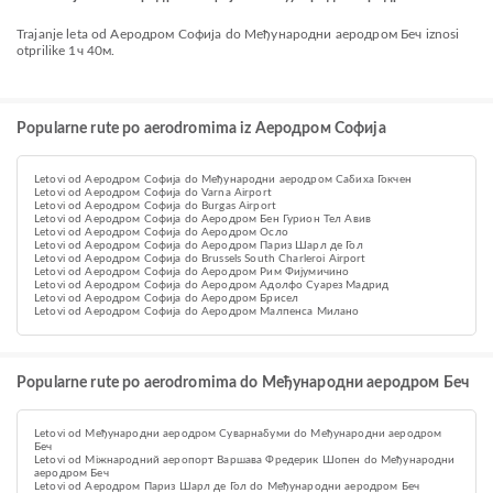
Trajanje leta od Аеродром Софија do Међународни аеродром Беч iznosi
otprilike 1ч 40м.
Popularne rute po aerodromima iz Аеродром Софија
Letovi od Аеродром Софија do Међународни аеродром Сабиха Гокчен
Letovi od Аеродром Софија do Varna Airport
Letovi od Аеродром Софија do Burgas Airport
Letovi od Аеродром Софија do Аеродром Бен Гурион Тел Авив
Letovi od Аеродром Софија do Aеродром Осло
Letovi od Аеродром Софија do Aеродром Париз Шарл де Гол
Letovi od Аеродром Софија do Brussels South Charleroi Airport
Letovi od Аеродром Софија do Аеродром Рим Фијумичино
Letovi od Аеродром Софија do Аеродром Адолфо Суарез Мадрид
Letovi od Аеродром Софија do Аеродром Брисел
Letovi od Аеродром Софија do Аеродром Малпенса Милано
Popularne rute po aerodromima do Међународни аеродром Беч
Letovi od Међународни аеродром Суварнабуми do Међународни аеродром
Беч
Letovi od Міжнародний aеропорт Варшава Фредерик Шопен do Међународни
аеродром Беч
Letovi od Aеродром Париз Шарл де Гол do Међународни аеродром Беч