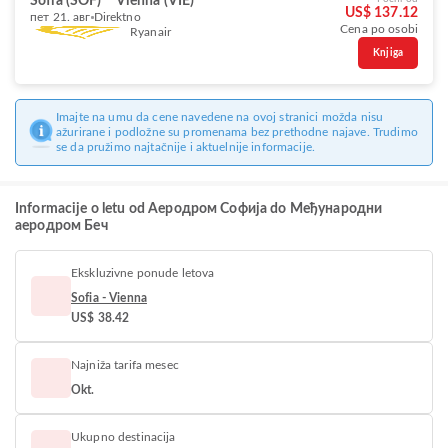
Sofia (SOF)
Vienna (VIE)
US$ 137.12
пет 21. авг
Direktno
Cena po osobi
Ryanair
Knjiga
Imajte na umu da cene navedene na ovoj stranici možda nisu
ažurirane i podložne su promenama bez prethodne najave. Trudimo
se da pružimo najtačnije i aktuelnije informacije.
Informacije o letu od Аеродром Софија do Међународни
аеродром Беч
Ekskluzivne ponude letova
Sofia - Vienna
US$ 38.42
Najniža tarifa mesec
Okt.
Ukupno destinacija