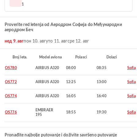
1
Proverite red letenja od Аеродром Софија do Међународни
аеродром Беч
нед 9. авг
пон 10. авг
уто 11. авг
сре 12. авг
Broj leta.
Model aviona
Polasci
Dolazi
OS780
AIRBUS A320
08:00
08:35
Sofia
OS772
AIRBUS A320
12:25
13:00
Sofia
OS774
AIRBUS A320
16:05
16:40
Sofia
EMBRAER
OS776
18:55
19:30
Sofia
195
Pronađite najbolje putovanje i doživite savršeno putovanje