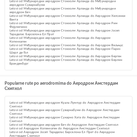
Letovi od Међународни аеродром Стокхолм Арланда do Међународни
аеродром Суварнабуми
Letovi od Међународни аеродром Стокхолм Арланда do Међународни
аеродром Беч
Letovi od Међународни аеродром Стокхолм Арланда do Аеродром Хелсинки
Ванта
Letovi od Међународни аеродром Стокхолм Арланда do Аеродром Рим
Фијумичино
Letovi od Међународни аеродром Стокхолм Арланда do Аеродром Јосеп
Тараделас Барселона Ел Прат
Letovi od Међународни аеродром Стокхолм Арланда do Аеродром
Копенхаген
Letovi od Међународни аеродром Стокхолм Арланда do Аеродром Виљњус
Letovi od Међународни аеродром Стокхолм Арланда do Aеродром Париз
Шарл де Гол
Letovi od Међународни аеродром Стокхолм Арланда do Aеродром Берген
Letovi od Међународни аеродром Стокхолм Арланда do Аеродром Берлин
Бранденбург
Popularne rute po aerodromima do Aеродром Амстердам
Схипхол
Letovi od Међународни аеродром Куала Лумпур do Aеродром Амстердам
Схипхол
Letovi od Међународни аеродром Суварнабуми do Aеродром Амстердам
Схипхол
Letovi od Међународни аеродром Сукарно Хата do Aеродром Амстердам
Схипхол
Letovi od Међународни аеродром Беч do Aеродром Амстердам Схипхол
Letovi od Аеродром Копенхаген do Aеродром Амстердам Схипхол
Letovi od Аеродром Јосеп Тараделас Барселона Ел Прат do Aеродром
Амстердам Схипхол