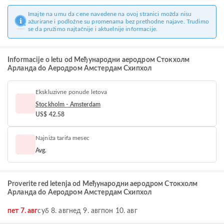
Imajte na umu da cene navedene na ovoj stranici možda nisu
ažurirane i podložne su promenama bez prethodne najave. Trudimo
se da pružimo najtačnije i aktuelnije informacije.
Informacije o letu od Међународни аеродром Стокхолм
Арланда do Aеродром Амстердам Схипхол
Ekskluzivne ponude letova
Stockholm - Amsterdam
US$ 42.58
Najniža tarifa mesec
Avg.
Proverite red letenja od Међународни аеродром Стокхолм
Арланда do Aеродром Амстердам Схипхол
пет 7. авг
суб 8. авг
нед 9. авг
пон 10. авг