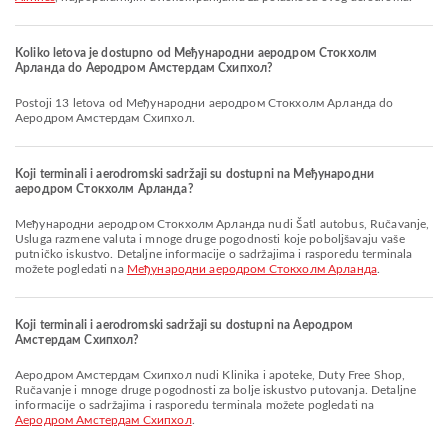
Koliko letova je dostupno od Међународни аеродром Стокхолм
Арланда do Aеродром Амстердам Схипхол?
Postoji 13 letova od Међународни аеродром Стокхолм Арланда do
Aеродром Амстердам Схипхол.
Koji terminali i aerodromski sadržaji su dostupni na Међународни
аеродром Стокхолм Арланда?
Међународни аеродром Стокхолм Арланда nudi Šatl autobus, Ručavanje,
Usluga razmene valuta i mnoge druge pogodnosti koje poboljšavaju vaše
putničko iskustvo. Detaljne informacije o sadržajima i rasporedu terminala
možete pogledati na
Међународни аеродром Стокхолм Арланда
.
Koji terminali i aerodromski sadržaji su dostupni na Aеродром
Амстердам Схипхол?
Aеродром Амстердам Схипхол nudi Klinika i apoteke, Duty Free Shop,
Ručavanje i mnoge druge pogodnosti za bolje iskustvo putovanja. Detaljne
informacije o sadržajima i rasporedu terminala možete pogledati na
Aеродром Амстердам Схипхол
.