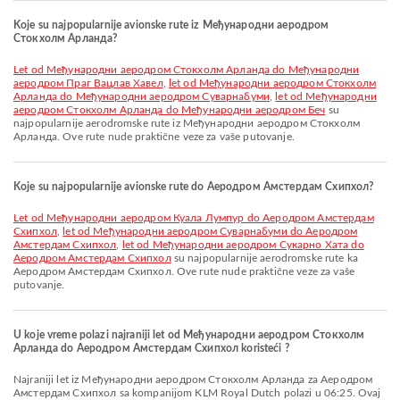
Koje su najpopularnije avionske rute iz Међународни аеродром
Стокхолм Арланда?
let od Међународни аеродром Стокхолм Арланда do Међународни
аеродром Праг Вацлав Хавел
,
let od Међународни аеродром Стокхолм
Арланда do Међународни аеродром Суварнабуми
,
let od Међународни
аеродром Стокхолм Арланда do Међународни аеродром Беч
su
najpopularnije aerodromske rute iz Међународни аеродром Стокхолм
Арланда. Ove rute nude praktične veze za vaše putovanje.
Koje su najpopularnije avionske rute do Aеродром Амстердам Схипхол?
let od Међународни аеродром Куала Лумпур do Aеродром Амстердам
Схипхол
,
let od Међународни аеродром Суварнабуми do Aеродром
Амстердам Схипхол
,
let od Међународни аеродром Сукарно Хата do
Aеродром Амстердам Схипхол
su najpopularnije aerodromske rute ka
Aеродром Амстердам Схипхол. Ove rute nude praktične veze za vaše
putovanje.
U koje vreme polazi najraniji let od Међународни аеродром Стокхолм
Арланда do Aеродром Амстердам Схипхол koristeći ?
Najraniji let iz Међународни аеродром Стокхолм Арланда za Aеродром
Амстердам Схипхол sa kompanijom KLM Royal Dutch polazi u 06:25. Ovaj