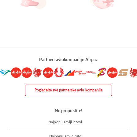
Partneri aviokompanije Airpaz
Pogledajte sve partnerske avio-kompanije
Ne propustite!
Najpopularniji letovi
Najpopularnije rute