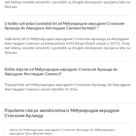
red letenja možete proveriti i uporediti sa drugim dostupnim opcijama leta na
Airpazu.
U koliko sati polazi poslednji let od Међународни аеродром Стокхолм
Арланда do Aеродром Амстердам Схипхол koristeći ?
Najkasniji let iz Међународни аеродром Стокхолм Арланда za Aеродром
Амстердам Схипхол sa kompanijom KLM Royal Dutch polazi u 20:55. Ovaj
red letenja možete proveriti i uporediti sa drugim dostupnim opcijama leta na
Airpazu.
Koliko traje let od Међународни аеродром Стокхолм Арланда do
Aеродром Амстердам Схипхол?
Trajanje leta od Међународни аеродром Стокхолм Арланда do Aеродром
Амстердам Схипхол iznosi otprilike 2ч 10м.
Popularne rute po aerodromima iz Међународни аеродром
Стокхолм Арланда
Letovi od Међународни аеродром Стокхолм Арланда do Међународни
аеродром Праг Вацлав Хавел