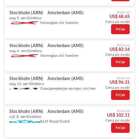
Stockholm (ARN)
Amsterdam (AMS)
Počni od
US$ 68.65
нед 9. авг
Direktno
Cena po osobi
Norwegian Air Sweden
Knjiga
Stockholm (ARN)
Amsterdam (AMS)
Počni od
US$ 83.14
нед 4. окт
Direktno
Cena po osobi
Norwegian Air Sweden
Knjiga
Stockholm (ARN)
Amsterdam (AMS)
Počni od
US$ 96.31
нед 16. авг
Direktno
Cena po osobi
Скандинејвијан ерлајнс систем
Knjiga
Stockholm (ARN)
Amsterdam (AMS)
Počni od
US$ 102.11
суб 8. авг
Direktno
Cena po osobi
KLM Royal Dutch
Knjiga