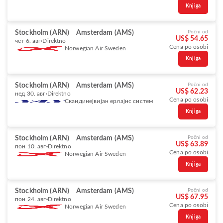
Knjiga
Stockholm (ARN)
Amsterdam (AMS)
Počni od
US$ 54.65
чет 6. авг
Direktno
Cena po osobi
Norwegian Air Sweden
Knjiga
Stockholm (ARN)
Amsterdam (AMS)
Počni od
US$ 62.23
нед 30. авг
Direktno
Cena po osobi
Скандинејвијан ерлајнс систем
Knjiga
Stockholm (ARN)
Amsterdam (AMS)
Počni od
US$ 63.89
пон 10. авг
Direktno
Cena po osobi
Norwegian Air Sweden
Knjiga
Stockholm (ARN)
Amsterdam (AMS)
Počni od
US$ 67.95
пон 24. авг
Direktno
Cena po osobi
Norwegian Air Sweden
Knjiga