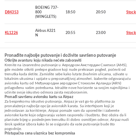
BOEING 737-
D84353
800
18:50
20:50
Stoc
(WINGLETS)
Airbus A321
KL1226
20:55
23:00
Stoc
N
Pronađite najbolje putovanje i doživite savršeno putovanje
Otkrijte avanturu koju nikada nećete zaboraviti
Krenite na izvanredno putovanje u Aеродром Амстердам Схипхол (AMS),
gde možete otkriti prelepe gradove koji nude prekrasan pogled, počevši od
trenutka kada sletite. Zamislite sebe kako lutate živahnim ulicama, uživate u
lokalnim ukusima i upijate u prepoznatljivoj atmosferi. Izaberite odgovarajuću
avionsku kartu od Међународни аеродром Стокхолм Арланда (ARN)
prilagođenu vašim potrebama. Istražite nove horizonte sa svojim najmilijima i
učinite svoje iskustvo odmora zaista nezaboravnim.
Pronađi savršenu avionsku kartu sa Airpaz
Za besprekornu iskustvo putovanja, Airpaz je vaš go-to platforma za
pronalaženje najbolje opcije avionskih karata. Sa interfejsom koji je
jednostavan za korišćenje, Airpaz pomaže vam da uporedite i izaberete
avionske karte koje odgovaraju vašem rasporedu i budžetu. Bez obzira da li
planirate bijeg u poslednjem trenutku ili dobro osmišljen odmor, Airpaz nudi
širok spektar izbora kako bi se osiguralo da vaše putovanje bude što
pogodnije.
Pristupačna cena ulaznica bez kompromisa