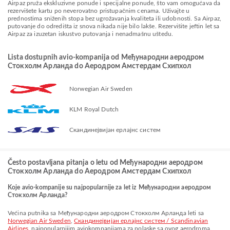
Airpaz pruža ekskluzivne ponude i specijalne ponude, što vam omogućava da
rezervišete kartu po neverovatno pristupačnim cenama. Uživajte u
prednostima sniženih stopa bez ugrožavanja kvaliteta ili udobnosti. Sa Airpaz,
putovanje do odredišta iz snova nikada nije bilo lakše. Rezervišite jeftin let sa
Airpaz za izuzetan iskustvo putovanja i nenadmašnu uštedu.
Lista dostupnih avio-kompanija od Међународни аеродром
Стокхолм Арланда do Aеродром Амстердам Схипхол
Norwegian Air Sweden
KLM Royal Dutch
Скандинејвијан ерлајнс систем
Često postavljana pitanja o letu od Међународни аеродром
Стокхолм Арланда do Aеродром Амстердам Схипхол
Koje avio-kompanije su najpopularnije za let iz Међународни аеродром
Стокхолм Арланда?
Većina putnika sa Међународни аеродром Стокхолм Арланда leti sa
Norwegian Air Sweden
,
Скандинејвијан ерлајнс систем / Scandinavian
Airlines
, najpopularnijim aviokompanijama za polaske sa ovog aerodroma.