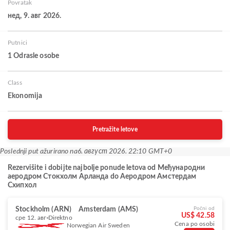
Povratak
нед, 9. авг 2026.
Putnici
1 Odrasle osobe
Class
Ekonomija
Pretražite letove
Poslednji put ažurirano na
6. август 2026. 22:10 GMT+0
Rezervišite i dobijte najbolje ponude letova od Међународни
аеродром Стокхолм Арланда do Aеродром Амстердам
Схипхол
Stockholm (ARN)
Amsterdam (AMS)
Počni od
US$ 42.58
сре 12. авг
Direktno
Cena po osobi
Norwegian Air Sweden