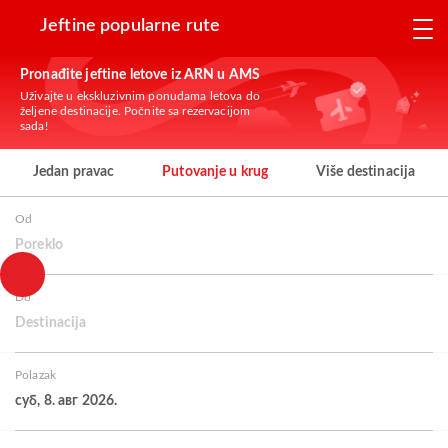
Jeftine popularne rute
Pronađite jeftine letove iz ARN u AMS
Uživajte u ekskluzivnim ponudama letova do
željene destinacije. Počnite sa rezervacijom
sada!
Jedan pravac
Putovanje u krug
Više destinacija
Od
Poreklo
Do
Destinacija
Polazak
суб, 8. авг 2026.