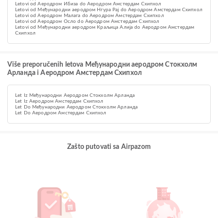
Letovi od Aеродром Ибиза do Aеродром Амстердам Схипхол
Letovi od Међународни аеродром Нгура Рај do Aеродром Амстердам Схипхол
Letovi od Аеродром Малага do Aеродром Амстердам Схипхол
Letovi od Aеродром Осло do Aеродром Амстердам Схипхол
Letovi od Међународни аеродром Краљица Алија do Aеродром Амстердам
Схипхол
Više preporučenih letova Међународни аеродром Стокхолм
Арланда i Aеродром Амстердам Схипхол
Let Iz Међународни Аеродром Стокхолм Арланда
Let Iz Aеродром Амстердам Схипхол
Let Do Међународни Аеродром Стокхолм Арланда
Let Do Aеродром Амстердам Схипхол
Zašto putovati sa Airpazom