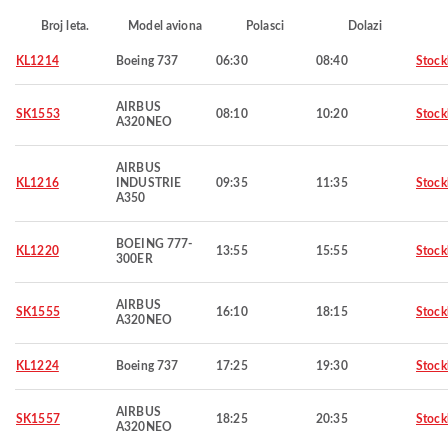
Broj leta.
Model aviona
Polasci
Dolazi
KL1214
Boeing 737
06:30
08:40
Stoc
AIRBUS
SK1553
08:10
10:20
Stoc
A320NEO
AIRBUS
KL1216
INDUSTRIE
09:35
11:35
Stoc
A350
BOEING 777-
KL1220
13:55
15:55
Stoc
300ER
AIRBUS
SK1555
16:10
18:15
Stoc
A320NEO
KL1224
Boeing 737
17:25
19:30
Stoc
AIRBUS
SK1557
18:25
20:35
Stoc
A320NEO