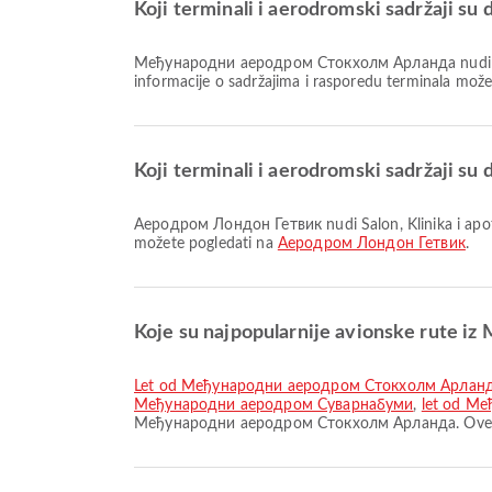
Koji terminali i aerodromski sadržaji
Међународни аеродром Стокхолм Арланда nudi Ručavanje, Duty Free Shop, Invalidska kolica i mnoge druge pogodnosti koje poboljšavaju vaše putničko iskustvo. Detaljne
informacije o sadržajima i rasporedu terminala mož
Koji terminali i aerodromski sadržaji 
Аеродром Лондон Гетвик nudi Salon, Klinika i apoteke, Taksi i mnoge druge pogodnosti za bolje iskustvo putovanja. Detaljne informacije o sadržajima i rasporedu terminala
možete pogledati na
Аеродром Лондон Гетвик
.
Koje su najpopularnije avionske rute
let od Међународни аеродром Стокхолм Арлан
Међународни аеродром Суварнабуми
,
let od М
Међународни аеродром Стокхолм Арланда. Ove rut