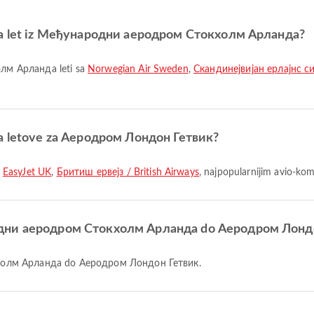
e za let iz Међународни аеродром Стокхолм Арланда?
лм Арланда leti sa
Norwegian Air Sweden
,
Скандинејвијан ерлајнс си
 za letove za Аеродром Лондон Гетвик?
a
EasyJet UK
,
Бритиш ервејз / British Airways
, najpopularnijim avio-k
родни аеродром Стокхолм Арланда do Аеродром Лонд
кхолм Арланда do Аеродром Лондон Гетвик.