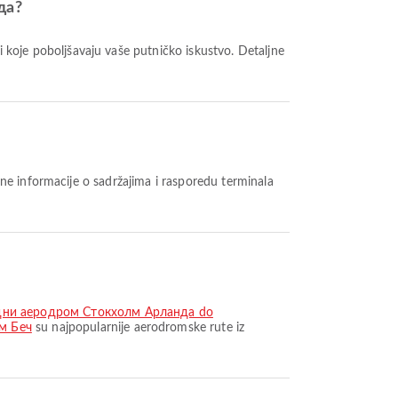
да?
дни аеродром Стокхолм Арланда do
м Беч
su najpopularnije aerodromske rute iz