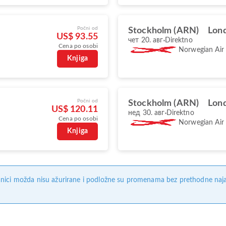
Počni od
Stockholm (ARN)
Lon
US$ 93.55
чет 20. авг
Direktno
Cena po osobi
Norwegian Air
Knjiga
Počni od
Stockholm (ARN)
Lon
US$ 120.11
нед 30. авг
Direktno
Cena po osobi
Norwegian Air
Knjiga
nici možda nisu ažurirane i podložne su promenama bez prethodne naj