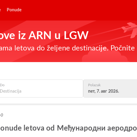
e
Ponude
etove iz ARN u LGW
ma letova do željene destinacije. Počnite 
Do
Polazak
пет, 7. авг 2026.
+0
lje ponude letova od Међународни аеро