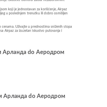
svoje iskustvo odmora zaista nezaboravnim.
jsom koji je jednostavan za korišćenje, Airpaz
ijeg u poslednjem trenutku ili dobro osmišljen
m cenama. Uživajte u prednostima sniženih stopa
t sa Airpaz za izuzetan iskustvo putovanja i
лм Арланда do Аеродром
олм Арланда do Аеродром