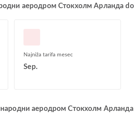
ународни аеродром Стокхолм Арланда d
Najniža tarifa mesec
Sep.
Међународни аеродром Стокхолм Арланд