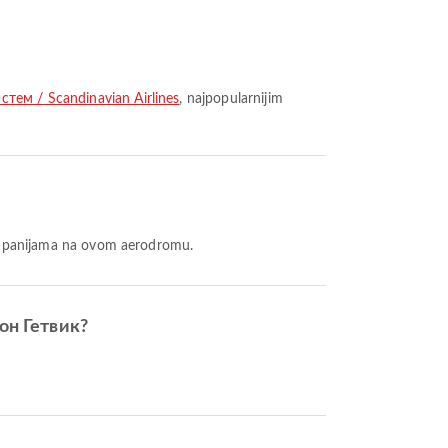
стем / Scandinavian Airlines
, najpopularnijim
ompanijama na ovom aerodromu.
он Гетвик?