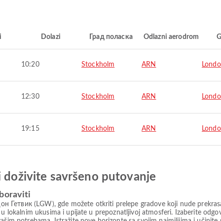
i
Dolazi
Град поласка
Odlazni aerodrom
G
10:20
Stockholm
ARN
Lond
12:30
Stockholm
ARN
Lond
19:15
Stockholm
ARN
Lond
i doživite savršeno putovanje
boraviti
 Гетвик (LGW), gde možete otkriti prelepe gradove koji nude prekrasan
e u lokalnim ukusima i upijate u prepoznatljivoj atmosferi. Izaberite 