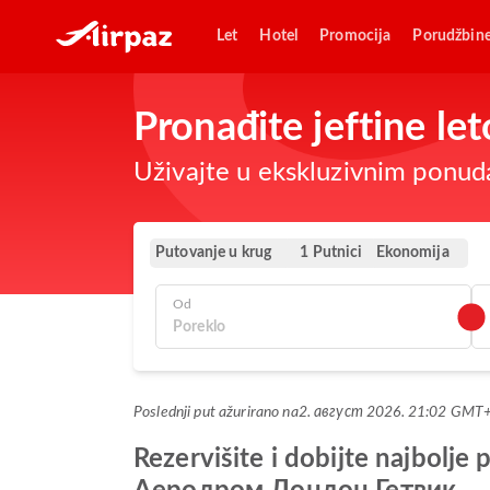
Let
Hotel
Promocija
Porudžbin
Pronađite jeftine l
Uživajte u ekskluzivnim ponuda
Putovanje u krug
Ekonomija
1 Putnici
Od
Poslednji put ažurirano na
2. август 2026. 21:02 GMT
Rezervišite i dobijte najbo