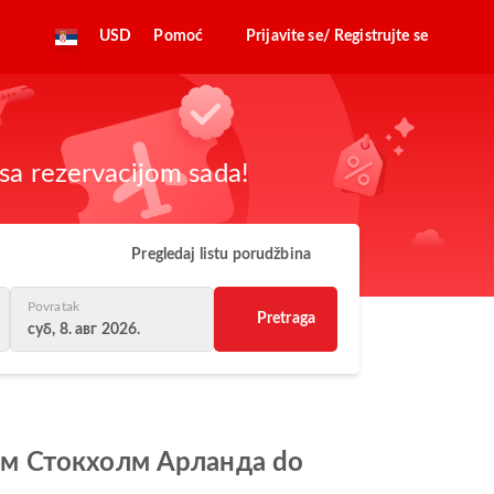
USD
Pomoć
Prijavite se/ Registrujte se
sa rezervacijom sada!
Pregledaj listu porudžbina
Povratak
Pretraga
суб, 8. авг 2026.
дром Стокхолм Арланда do