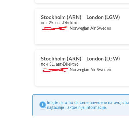
Stockholm (ARN)
London (LGW)
пет 25. сеп
Direktno
Norwegian Air Sweden
Stockholm (ARN)
London (LGW)
пон 31. авг
Direktno
Norwegian Air Sweden
Imajte na umu da cene navedene na ovoj stra
najtačnije i aktuelnije informacije.