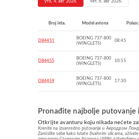
уто, 4. авг 2026.
чет, 6. авг 2026.
Broj leta.
Model aviona
Polasc
BOEING 737-800
D84451
08:45
(WINGLETS)
BOEING 737-800
D84455
10:55
(WINGLETS)
BOEING 737-800
D84459
17:30
(WINGLETS)
Pronađite najbolje putovanje 
Otkrijte avanturu koju nikada nećete za
Krenite na izvanredno putovanje u Аеродром Лондон
Zamislite sebe kako lutate živahnim ulicama, uživat