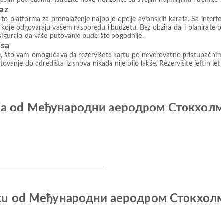
 potrebama. Istražite nove horizonte sa svojim najmilijima i učinite 
paz
to platforma za pronalaženje najbolje opcije avionskih karata. Sa interfe
koje odgovaraju vašem rasporedu i budžetu. Bez obzira da li planirate b
osiguralo da vaše putovanje bude što pogodnije.
isa
e, što vam omogućava da rezervišete kartu po neverovatno pristupačni
tovanje do odredišta iz snova nikada nije bilo lakše. Rezervišite jeftin le
anija od Међународни аеродром Стокхо
o letu od Међународни аеродром Стокх