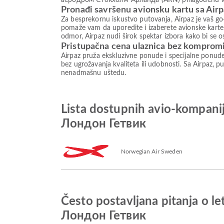
аеродром Стокхолм Арланда (ARN) prilagođenu vašim
Pronađi savršenu avionsku kartu sa Air
Za besprekornu iskustvo putovanja, Airpaz je vaš go-
pomaže vam da uporedite i izaberete avionske karte 
odmor, Airpaz nudi širok spektar izbora kako bi se 
Pristupačna cena ulaznica bez komprom
Airpaz pruža ekskluzivne ponude i specijalne ponud
bez ugrožavanja kvaliteta ili udobnosti. Sa Airpaz, pu
nenadmašnu uštedu.
Lista dostupnih avio-komp
Лондон Гетвик
Norwegian Air Sweden
Često postavljana pitanja 
Лондон Гетвик