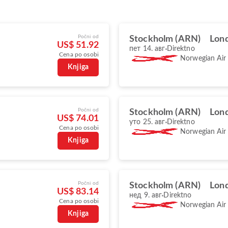
Počni od
Stockholm (ARN)
Lon
US$ 51.92
пет 14. авг
Direktno
Cena po osobi
Norwegian Air
Knjiga
Počni od
Stockholm (ARN)
Lon
US$ 74.01
уто 25. авг
Direktno
Cena po osobi
Norwegian Air
Knjiga
Počni od
Stockholm (ARN)
Lon
US$ 83.14
нед 9. авг
Direktno
Cena po osobi
Norwegian Air
Knjiga