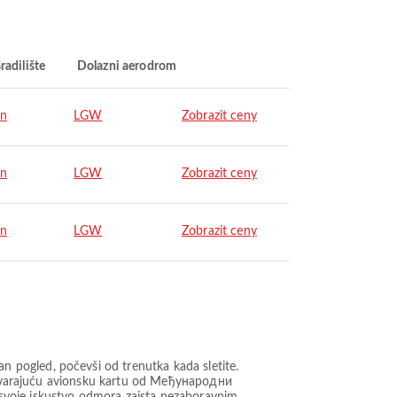
radilište
Dolazni aerodrom
on
LGW
Zobrazit ceny
on
LGW
Zobrazit ceny
on
LGW
Zobrazit ceny
 pogled, počevši od trenutka kada sletite.
odgovarajuću avionsku kartu od Међународни