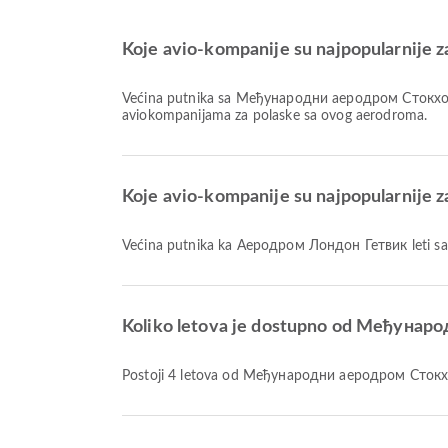
Koje avio-kompanije su najpopularnij
Većina putnika sa Међународни аеродром Стокхо
aviokompanijama za polaske sa ovog aerodroma.
Koje avio-kompanije su najpopularnije
Većina putnika ka Аеродром Лондон Гетвик leti s
Koliko letova je dostupno od Међуна
Postoji 4 letova od Међународни аеродром Сто