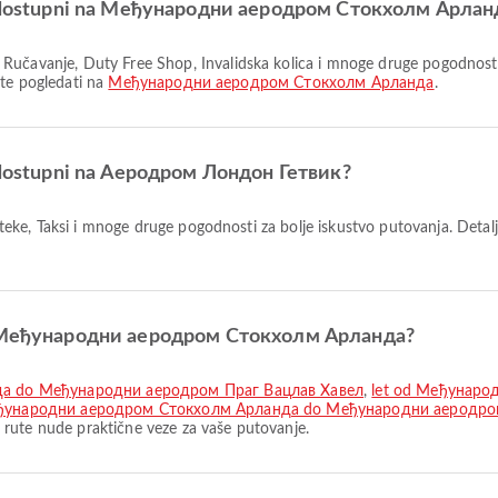
 su dostupni na Међународни аеродром Стокхолм Арлан
ete pogledati na
Међународни аеродром Стокхолм Арланда
.
su dostupni na Аеродром Лондон Гетвик?
 iz Међународни аеродром Стокхолм Арланда?
да do Међународни аеродром Праг Вацлав Хавел
,
let od Међунаро
еђународни аеродром Стокхолм Арланда do Међународни аеродро
e nude praktične veze za vaše putovanje.