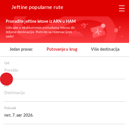
Jeftine popularne rute
Pronađite jeftine letove iz ARN u HAM
Uživajte u ekskluzivnim ponudama letova do
željene destinacije. Počnite sa rezervacijom
sada!
Jedan pravac
Putovanje u krug
Više destinacija
Od
Poreklo
Do
Destinacija
Polazak
пет, 7. авг 2026.