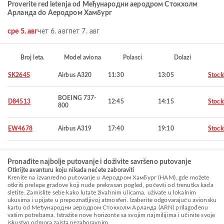
Proverite red letenja od Међународни аеродром Стокхолм
Арланда do Аеродром Хамбург
сре 5. авг
чет 6. авг
пет 7. авг
Broj leta.
Model aviona
Polasci
Dolazi
SK2645
Airbus A320
11:30
13:05
Stoc
BOEING 737-
D84513
12:45
14:15
Stoc
800
EW4678
Airbus A319
17:40
19:10
Stoc
Pronađite najbolje putovanje i doživite savršeno putovanje
Otkrijte avanturu koju nikada nećete zaboraviti
Krenite na izvanredno putovanje u Аеродром Хамбург (HAM), gde možete
otkriti prelepe gradove koji nude prekrasan pogled, počevši od trenutka kada
sletite. Zamislite sebe kako lutate živahnim ulicama, uživate u lokalnim
ukusima i upijate u prepoznatljivoj atmosferi. Izaberite odgovarajuću avionsku
kartu od Међународни аеродром Стокхолм Арланда (ARN) prilagođenu
vašim potrebama. Istražite nove horizonte sa svojim najmilijima i učinite svoje
iskustvo odmora zaista nezaboravnim.