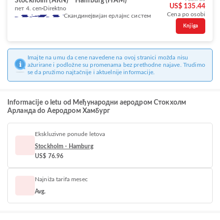
Stockholm (ARN)
Hamburg (HAM)
US$ 135.44
пет 4. сеп
Direktno
Cena po osobi
Скандинејвијан ерлајнс систем
Knjiga
Imajte na umu da cene navedene na ovoj stranici možda nisu
ažurirane i podložne su promenama bez prethodne najave. Trudimo
se da pružimo najtačnije i aktuelnije informacije.
Informacije o letu od Међународни аеродром Стокхолм
Арланда do Аеродром Хамбург
Ekskluzivne ponude letova
Stockholm - Hamburg
US$ 76.96
Najniža tarifa mesec
Avg.