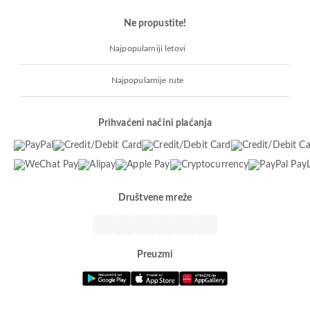
Ne propustite!
Najpopularniji letovi
Najpopularnije rute
Prihvaćeni načini plaćanja
Društvene mreže
Preuzmi