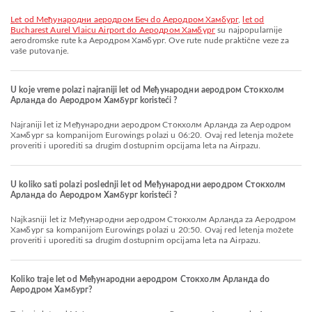
let od Међународни аеродром Беч do Аеродром Хамбург
,
let od
Bucharest Aurel Vlaicu Airport do Аеродром Хамбург
su najpopularnije
aerodromske rute ka Аеродром Хамбург. Ove rute nude praktične veze za
vaše putovanje.
U koje vreme polazi najraniji let od Међународни аеродром Стокхолм
Арланда do Аеродром Хамбург koristeći ?
Najraniji let iz Међународни аеродром Стокхолм Арланда za Аеродром
Хамбург sa kompanijom Eurowings polazi u 06:20. Ovaj red letenja možete
proveriti i uporediti sa drugim dostupnim opcijama leta na Airpazu.
U koliko sati polazi poslednji let od Међународни аеродром Стокхолм
Арланда do Аеродром Хамбург koristeći ?
Najkasniji let iz Међународни аеродром Стокхолм Арланда za Аеродром
Хамбург sa kompanijom Eurowings polazi u 20:50. Ovaj red letenja možete
proveriti i uporediti sa drugim dostupnim opcijama leta na Airpazu.
Koliko traje let od Међународни аеродром Стокхолм Арланда do
Аеродром Хамбург?