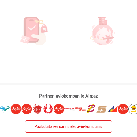
Partneri aviokompanije Airpaz
Pogledajte sve partnerske avio-kompanije