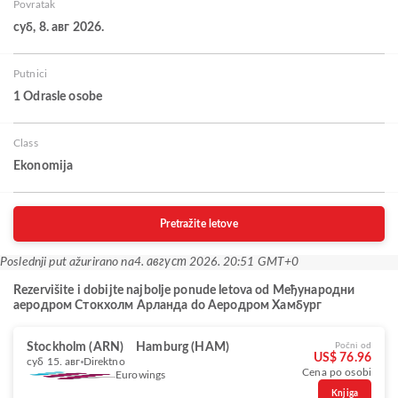
Povratak
суб, 8. авг 2026.
Putnici
1 Odrasle osobe
Class
Ekonomija
Pretražite letove
Poslednji put ažurirano na
4. август 2026. 20:51 GMT+0
Rezervišite i dobijte najbolje ponude letova od Међународни
аеродром Стокхолм Арланда do Аеродром Хамбург
Stockholm (ARN)
Hamburg (HAM)
Počni od
US$ 76.96
суб 15. авг
Direktno
Cena po osobi
Eurowings
Knjiga