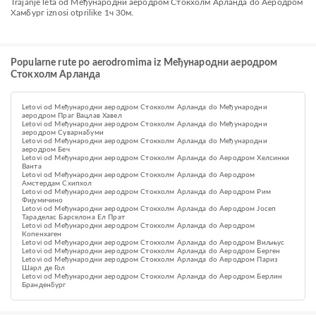
Trajanje leta od Међународни аеродром Стокхолм Арланда do Аеродром
Хамбург iznosi otprilike 1ч 30м.
Popularne rute po aerodromima iz Међународни аеродром
Стокхолм Арланда
Letovi od Међународни аеродром Стокхолм Арланда do Међународни
аеродром Праг Вацлав Хавел
Letovi od Међународни аеродром Стокхолм Арланда do Међународни
аеродром Суварнабуми
Letovi od Међународни аеродром Стокхолм Арланда do Међународни
аеродром Беч
Letovi od Међународни аеродром Стокхолм Арланда do Аеродром Хелсинки
Ванта
Letovi od Међународни аеродром Стокхолм Арланда do Aеродром
Амстердам Схипхол
Letovi od Међународни аеродром Стокхолм Арланда do Аеродром Рим
Фијумичино
Letovi od Међународни аеродром Стокхолм Арланда do Аеродром Јосеп
Тараделас Барселона Ел Прат
Letovi od Међународни аеродром Стокхолм Арланда do Аеродром
Копенхаген
Letovi od Међународни аеродром Стокхолм Арланда do Аеродром Виљњус
Letovi od Међународни аеродром Стокхолм Арланда do Aеродром Берген
Letovi od Међународни аеродром Стокхолм Арланда do Aеродром Париз
Шарл де Гол
Letovi od Међународни аеродром Стокхолм Арланда do Аеродром Берлин
Бранденбург