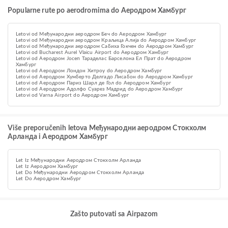
Popularne rute po aerodromima do Аеродром Хамбург
Letovi od Међународни аеродром Беч do Аеродром Хамбург
Letovi od Међународни аеродром Краљица Алија do Аеродром Хамбург
Letovi od Међународни аеродром Сабиха Гокчен do Аеродром Хамбург
Letovi od Bucharest Aurel Vlaicu Airport do Аеродром Хамбург
Letovi od Аеродром Јосеп Тараделас Барселона Ел Прат do Аеродром
Хамбург
Letovi od Аеродром Лондон Хитроу do Аеродром Хамбург
Letovi od Aеродром Хумберто Делгадо Лисабон do Аеродром Хамбург
Letovi od Aеродром Париз Шарл де Гол do Аеродром Хамбург
Letovi od Аеродром Адолфо Суарез Мадрид do Аеродром Хамбург
Letovi od Varna Airport do Аеродром Хамбург
Više preporučenih letova Међународни аеродром Стокхолм
Арланда i Аеродром Хамбург
Let Iz Међународни Аеродром Стокхолм Арланда
Let Iz Аеродром Хамбург
Let Do Међународни Аеродром Стокхолм Арланда
Let Do Аеродром Хамбург
Zašto putovati sa Airpazom