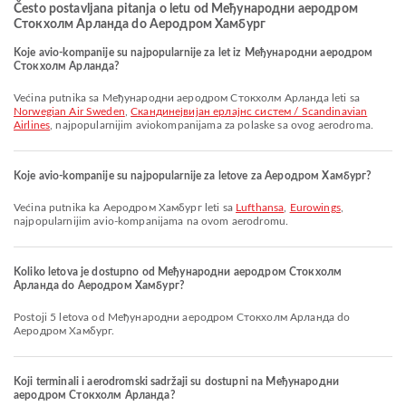
Često postavljana pitanja o letu od Међународни аеродром
Стокхолм Арланда do Аеродром Хамбург
Koje avio-kompanije su najpopularnije za let iz Међународни аеродром
Стокхолм Арланда?
Većina putnika sa Међународни аеродром Стокхолм Арланда leti sa
Norwegian Air Sweden
,
Скандинејвијан ерлајнс систем / Scandinavian
Airlines
, najpopularnijim aviokompanijama za polaske sa ovog aerodroma.
Koje avio-kompanije su najpopularnije za letove za Аеродром Хамбург?
Većina putnika ka Аеродром Хамбург leti sa
Lufthansa
,
Eurowings
,
najpopularnijim avio-kompanijama na ovom aerodromu.
Koliko letova je dostupno od Међународни аеродром Стокхолм
Арланда do Аеродром Хамбург?
Postoji 5 letova od Међународни аеродром Стокхолм Арланда do
Аеродром Хамбург.
Koji terminali i aerodromski sadržaji su dostupni na Међународни
аеродром Стокхолм Арланда?