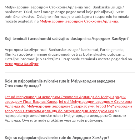
Међународни аеродром Стокхолм Арланда nudi Bankarske usluge /
bankomat, Taksi, Voz i mnoge druge pogodnosti koje poboljšavaju vaše
putničko iskustvo. Detaljne informacije o sadržajima i rasporedu terminala
možete pogledati na
Међународни аеродром Стокхолм Арланда
.
Koji terminali i aerodromski sadržaji su dostupni na Аеродром Хамбург?
Аеродром Хамбург nudi Bankarske usluge / bankomat, Parking mesta,
Klinika i apoteke i mnoge druge pogodnosti za bolje iskustvo putovanja.
Detaljne informacije o sadržajima i rasporedu terminala možete pogledati na
Аеродром Хамбург
.
Koje su najpopularnije avionske rute iz Међународни аеродром
Стокхолм Арланда?
let od Међународни аеродром Стокхолм Арланда do Међународни
аеродром Праг Вацлав Хавел
,
let od Међународни аеродром Стокхолм
Арланда do Међународни аеродром Суварнабуми
,
let od Међународни
аеродром Стокхолм Арланда do Међународни аеродром Беч
su
najpopularnije aerodromske rute iz Међународни аеродром Стокхолм
Арланда. Ove rute nude praktične veze za vaše putovanje.
Koje su najpopularnije avionske rute do Аеродром Хамбург?