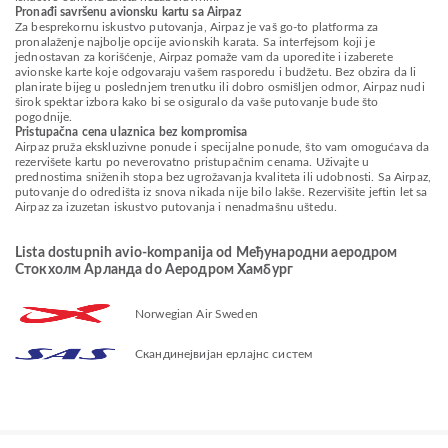
Pronađi savršenu avionsku kartu sa Airpaz
Za besprekornu iskustvo putovanja, Airpaz je vaš go-to platforma za
pronalaženje najbolje opcije avionskih karata. Sa interfejsom koji je
jednostavan za korišćenje, Airpaz pomaže vam da uporedite i izaberete
avionske karte koje odgovaraju vašem rasporedu i budžetu. Bez obzira da li
planirate bijeg u poslednjem trenutku ili dobro osmišljen odmor, Airpaz nudi
širok spektar izbora kako bi se osiguralo da vaše putovanje bude što
pogodnije.
Pristupačna cena ulaznica bez kompromisa
Airpaz pruža ekskluzivne ponude i specijalne ponude, što vam omogućava da
rezervišete kartu po neverovatno pristupačnim cenama. Uživajte u
prednostima sniženih stopa bez ugrožavanja kvaliteta ili udobnosti. Sa Airpaz,
putovanje do odredišta iz snova nikada nije bilo lakše. Rezervišite jeftin let sa
Airpaz za izuzetan iskustvo putovanja i nenadmašnu uštedu.
Lista dostupnih avio-kompanija od Међународни аеродром
Стокхолм Арланда do Аеродром Хамбург
Norwegian Air Sweden
Скандинејвијан ерлајнс систем