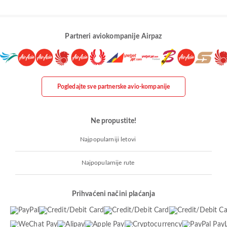
Partneri aviokompanije Airpaz
Pogledajte sve partnerske avio-kompanije
Ne propustite!
Najpopularniji letovi
Najpopularnije rute
Prihvaćeni načini plaćanja