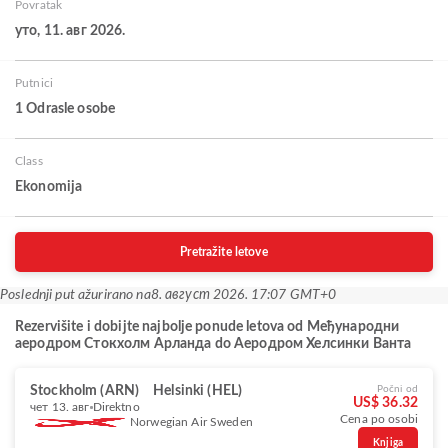
Povratak
уто, 11. авг 2026.
Putnici
1 Odrasle osobe
Class
Ekonomija
Pretražite letove
Poslednji put ažurirano na
8. август 2026. 17:07 GMT+0
Rezervišite i dobijte najbolje ponude letova od Међународни
аеродром Стокхолм Арланда do Аеродром Хелсинки Ванта
Stockholm (ARN)
Helsinki (HEL)
Počni od
US$ 36.32
чет 13. авг
Direktno
Cena po osobi
Norwegian Air Sweden
Knjiga