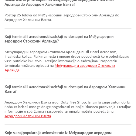
Koliko letova je dostupno od Међународни аеродром Стокхолм
Арланда do Аеродром Хелсинки Ванта?
Postoji 25 letova od Међународни аеродром Стокхолм Арланда do
Аеродром Хелсинки Ванта.
Koji terminali i aerodromski sadržaji su dostupni na Међународни
аеродром Стокхолм Арланда?
Међународни аеродром Стокхолм Арланда nudi Hotel Aerodrom,
Invalidska kolica, Parking mesta i mnoge druge pogodnosti koje poboljšavaju
vaše putničko iskustvo. Detaljne informacije o sadržajima i rasporedu
terminala možete pogledati na
Међународни аеродром Стокхолм
Арланда
.
Koji terminali i aerodromski sadržaji su dostupni na Аеродром Хелсинки
Ванта?
Аеродром Хелсинки Ванта nudi Duty Free Shop, Iznajmljivanje automobila,
Soba za bebe i mnoge druge pogodnosti za bolje iskustvo putovanja. Detaljne
informacije o sadržajima i rasporedu terminala možete pogledati na
Аеродром Хелсинки Ванта
.
Koje su najpopularnije avionske rute iz Међународни аеродром