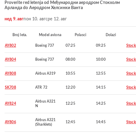
Proverite red letenja od Међународни аеродром Стокхолм
Арланда do Аеродром Хелсинки Ванта
нед 9. авг
пон 10. авг
сре 12. авг
Broj leta.
Model aviona
Polasci
Dolazi
AY802
Boeing 737
07:25
09:25
Stoc
AY804
Boeing 737
08:00
10:00
Stoc
AY808
Airbus A319
10:55
12:55
Stoc
SK708
ATR 72
12:20
14:15
Stoc
Airbus A321
AY824
12:25
14:25
Stoc
N
Airbus A321
AY806
12:45
14:45
Stoc
(Sharklets)