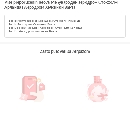
Više preporučenih letova Међународни аеродром Стокхолм
Арланда i Аеродром Хелсинки Ванта
Let Iz Међународни Аеродром Стокхолм Арланда
Let Iz Аеродром Хелсинки Ванта
Let Do Међународни Аеродром Стокхолм Арланда
Let Do Аеродром Хелсинки Ванта
Zašto putovati sa Airpazom