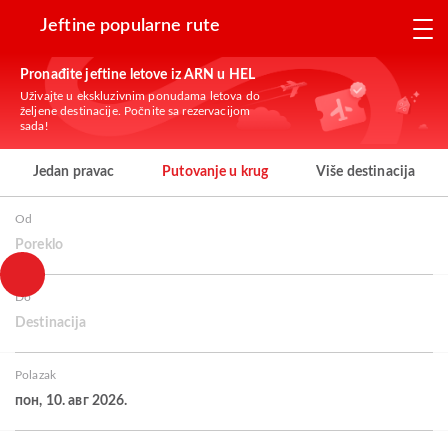
Jeftine popularne rute
Pronađite jeftine letove iz ARN u HEL
Uživajte u ekskluzivnim ponudama letova do
željene destinacije. Počnite sa rezervacijom
sada!
Jedan pravac
Putovanje u krug
Više destinacija
Od
Poreklo
Do
Destinacija
Polazak
пон, 10. авг 2026.