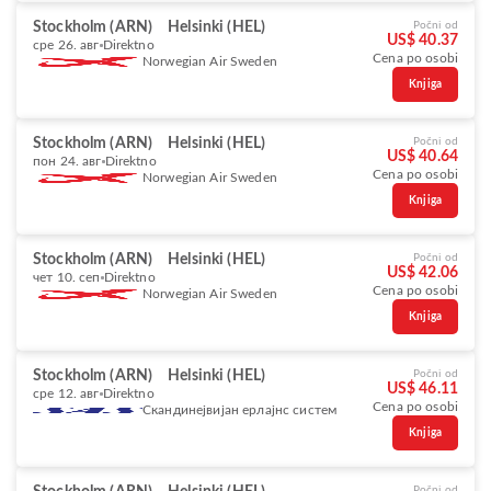
Stockholm (ARN)
Helsinki (HEL)
Počni od
US$ 40.37
сре 26. авг
Direktno
Cena po osobi
Norwegian Air Sweden
Knjiga
Stockholm (ARN)
Helsinki (HEL)
Počni od
US$ 40.64
пон 24. авг
Direktno
Cena po osobi
Norwegian Air Sweden
Knjiga
Stockholm (ARN)
Helsinki (HEL)
Počni od
US$ 42.06
чет 10. сеп
Direktno
Cena po osobi
Norwegian Air Sweden
Knjiga
Stockholm (ARN)
Helsinki (HEL)
Počni od
US$ 46.11
сре 12. авг
Direktno
Cena po osobi
Скандинејвијан ерлајнс систем
Knjiga
Počni od