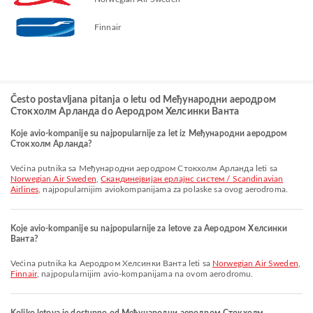
Finnair
Često postavljana pitanja o letu od Међународни аеродром
Стокхолм Арланда do Аеродром Хелсинки Ванта
Koje avio-kompanije su najpopularnije za let iz Међународни аеродром
Стокхолм Арланда?
Većina putnika sa Међународни аеродром Стокхолм Арланда leti sa
Norwegian Air Sweden
,
Скандинејвијан ерлајнс систем / Scandinavian
Airlines
, najpopularnijim aviokompanijama za polaske sa ovog aerodroma.
Koje avio-kompanije su najpopularnije za letove za Аеродром Хелсинки
Ванта?
Većina putnika ka Аеродром Хелсинки Ванта leti sa
Norwegian Air Sweden
,
Finnair
, najpopularnijim avio-kompanijama na ovom aerodromu.