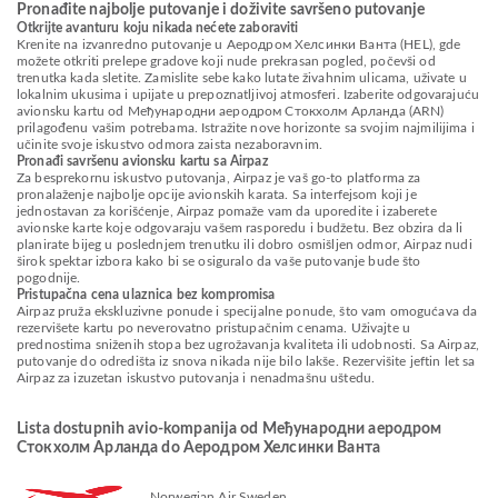
Pronađite najbolje putovanje i doživite savršeno putovanje
Otkrijte avanturu koju nikada nećete zaboraviti
Krenite na izvanredno putovanje u Аеродром Хелсинки Ванта (HEL), gde
možete otkriti prelepe gradove koji nude prekrasan pogled, počevši od
trenutka kada sletite. Zamislite sebe kako lutate živahnim ulicama, uživate u
lokalnim ukusima i upijate u prepoznatljivoj atmosferi. Izaberite odgovarajuću
avionsku kartu od Међународни аеродром Стокхолм Арланда (ARN)
prilagođenu vašim potrebama. Istražite nove horizonte sa svojim najmilijima i
učinite svoje iskustvo odmora zaista nezaboravnim.
Pronađi savršenu avionsku kartu sa Airpaz
Za besprekornu iskustvo putovanja, Airpaz je vaš go-to platforma za
pronalaženje najbolje opcije avionskih karata. Sa interfejsom koji je
jednostavan za korišćenje, Airpaz pomaže vam da uporedite i izaberete
avionske karte koje odgovaraju vašem rasporedu i budžetu. Bez obzira da li
planirate bijeg u poslednjem trenutku ili dobro osmišljen odmor, Airpaz nudi
širok spektar izbora kako bi se osiguralo da vaše putovanje bude što
pogodnije.
Pristupačna cena ulaznica bez kompromisa
Airpaz pruža ekskluzivne ponude i specijalne ponude, što vam omogućava da
rezervišete kartu po neverovatno pristupačnim cenama. Uživajte u
prednostima sniženih stopa bez ugrožavanja kvaliteta ili udobnosti. Sa Airpaz,
putovanje do odredišta iz snova nikada nije bilo lakše. Rezervišite jeftin let sa
Airpaz za izuzetan iskustvo putovanja i nenadmašnu uštedu.
Lista dostupnih avio-kompanija od Међународни аеродром
Стокхолм Арланда do Аеродром Хелсинки Ванта
Norwegian Air Sweden