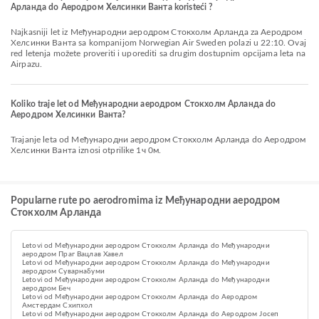
Арланда do Аеродром Хелсинки Ванта koristeći ?
Najkasniji let iz Међународни аеродром Стокхолм Арланда za Аеродром
Хелсинки Ванта sa kompanijom Norwegian Air Sweden polazi u 22:10. Ovaj
red letenja možete proveriti i uporediti sa drugim dostupnim opcijama leta na
Airpazu.
Koliko traje let od Међународни аеродром Стокхолм Арланда do
Аеродром Хелсинки Ванта?
Trajanje leta od Међународни аеродром Стокхолм Арланда do Аеродром
Хелсинки Ванта iznosi otprilike 1ч 0м.
Popularne rute po aerodromima iz Међународни аеродром
Стокхолм Арланда
Letovi od Међународни аеродром Стокхолм Арланда do Међународни
аеродром Праг Вацлав Хавел
Letovi od Међународни аеродром Стокхолм Арланда do Међународни
аеродром Суварнабуми
Letovi od Међународни аеродром Стокхолм Арланда do Међународни
аеродром Беч
Letovi od Међународни аеродром Стокхолм Арланда do Aеродром
Амстердам Схипхол
Letovi od Међународни аеродром Стокхолм Арланда do Аеродром Јосеп