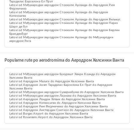
Тараделас Барселона Ел Прат
Letovi od Међународни аеродром Стокхолм Арланда do Аеродром Рим
Фијумичино
Letovi od Међународни аеродром Стокхолм Арланда do Аеродром
Копенхаген
Letovi od Међународни аеродром Стокхолм Арланда do Аеродром Виљњус
Letovi od Међународни аеродром Стокхолм Арланда do Aеродром Париз
Шарл де Гол
Letovi od Међународни аеродром Стокхолм Арланда do Аеродром Берлин
Бранденбург
Letovi od Међународни аеродром Стокхолм Арланда do Међународни
аеродром Рига
Popularne rute po aerodromima do Аеродром Хелсинки Ванта
Letovi od Међународни аеродром Букурешт Хенри Коанда do Аеродром
Хелсинки Ванта
Letovi od Аеродром Малага do Аеродром Хелсинки Ванта
Letovi od Аеродром Јосеп Тараделас Барселона Ел Прат do Аеродром
Хелсинки Ванта
Letovi od Међународни аеродром Суварнабуми do Аеродром Хелсинки Ванта
Letovi od Међународни аеродром Ларнака do Аеродром Хелсинки Ванта
Letovi od Аеродром Лондон Гетвик do Аеродром Хелсинки Ванта
Letovi od Аеродром Копенхаген do Аеродром Хелсинки Ванта
Letovi od Аеродром Рим Фијумичино do Аеродром Хелсинки Ванта
Letovi od Aеродром Амстердам Схипхол do Аеродром Хелсинки Ванта
Letovi od Burgas Airport do Аеродром Хелсинки Ванта
Letovi od Rovaniemi Airport do Аеродром Хелсинки Ванта