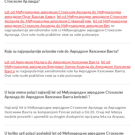
Стокхолм Арланда?
let od Међународни аеродром Стокхолм Арланда do Међународни
аеродром Праг Вацлав Хавел
,
let od Међународни аеродром Стокхолм
Арланда do Међународни аеродром Суварнабуми
,
let od Међународни
аеродром Стокхолм Арланда do Међународни аеродром Беч
su
najpopularnije aerodromske rute iz Међународни аеродром Стокхолм
Арланда. Ove rute nude praktične veze za vaše putovanje.
Koje su najpopularnije avionske rute do Аеродром Хелсинки Ванта?
let od Аеродром Малага do Аеродром Хелсинки Ванта
,
let od
Међународни аеродром Букурешт Хенри Коанда do Аеродром Хелсинки
Ванта
su najpopularnije aerodromske rute ka Аеродром Хелсинки Ванта.
Ove rute nude praktične veze za vaše putovanje.
U koje vreme polazi najraniji let od Међународни аеродром Стокхолм
Арланда do Аеродром Хелсинки Ванта koristeći ?
Najraniji let iz Међународни аеродром Стокхолм Арланда za Аеродром
Хелсинки Ванта sa kompanijom Finnair polazi u 06:20. Ovaj red letenja
možete proveriti i uporediti sa drugim dostupnim opcijama leta na Airpazu.
U koliko sati polazi poslednji let od Међународни аеродром Стокхолм