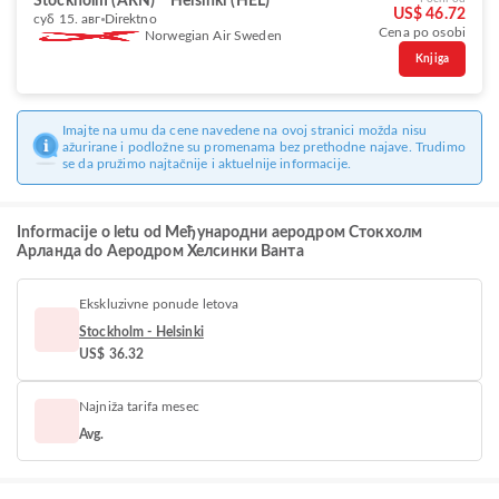
Stockholm (ARN)
Helsinki (HEL)
US$ 46.72
суб 15. авг
Direktno
Cena po osobi
Norwegian Air Sweden
Knjiga
Imajte na umu da cene navedene na ovoj stranici možda nisu
ažurirane i podložne su promenama bez prethodne najave. Trudimo
se da pružimo najtačnije i aktuelnije informacije.
Informacije o letu od Међународни аеродром Стокхолм
Арланда do Аеродром Хелсинки Ванта
Ekskluzivne ponude letova
Stockholm - Helsinki
US$ 36.32
Najniža tarifa mesec
Avg.