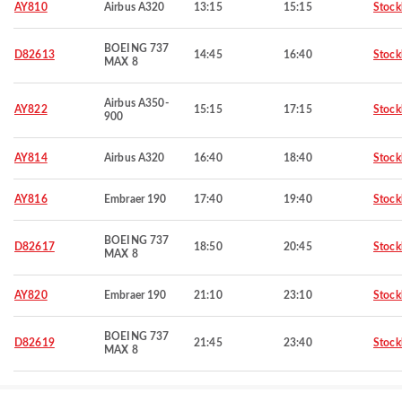
AY810
Airbus A320
13:15
15:15
Stoc
BOEING 737
D82613
14:45
16:40
Stoc
MAX 8
Airbus A350-
AY822
15:15
17:15
Stoc
900
AY814
Airbus A320
16:40
18:40
Stoc
AY816
Embraer 190
17:40
19:40
Stoc
BOEING 737
D82617
18:50
20:45
Stoc
MAX 8
AY820
Embraer 190
21:10
23:10
Stoc
BOEING 737
D82619
21:45
23:40
Stoc
MAX 8