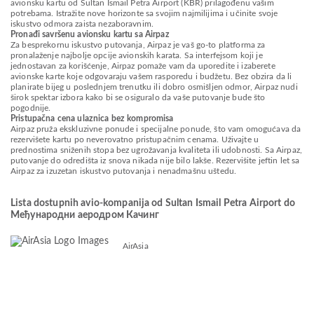
avionsku kartu od Sultan Ismail Petra Airport (KBR) prilagođenu vašim
potrebama. Istražite nove horizonte sa svojim najmilijima i učinite svoje
iskustvo odmora zaista nezaboravnim.
Pronađi savršenu avionsku kartu sa Airpaz
Za besprekornu iskustvo putovanja, Airpaz je vaš go-to platforma za
pronalaženje najbolje opcije avionskih karata. Sa interfejsom koji je
jednostavan za korišćenje, Airpaz pomaže vam da uporedite i izaberete
avionske karte koje odgovaraju vašem rasporedu i budžetu. Bez obzira da li
planirate bijeg u poslednjem trenutku ili dobro osmišljen odmor, Airpaz nudi
širok spektar izbora kako bi se osiguralo da vaše putovanje bude što
pogodnije.
Pristupačna cena ulaznica bez kompromisa
Airpaz pruža ekskluzivne ponude i specijalne ponude, što vam omogućava da
rezervišete kartu po neverovatno pristupačnim cenama. Uživajte u
prednostima sniženih stopa bez ugrožavanja kvaliteta ili udobnosti. Sa Airpaz,
putovanje do odredišta iz snova nikada nije bilo lakše. Rezervišite jeftin let sa
Airpaz za izuzetan iskustvo putovanja i nenadmašnu uštedu.
Lista dostupnih avio-kompanija od Sultan Ismail Petra Airport do
Међународни аеродром Качинг
AirAsia