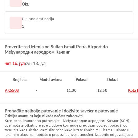
Okt.
Ukupno destinacija
1
Proverite red letenja od Sultan Ismail Petra Airport do
Међународни аеродром Качинг
чет 16. јул
суб 18. јул
Broj leta.
Model aviona
Polasci
Dolazi
AK5508
-
11:00
12:50
Kota 
Pronađite najbolje putovanje i doživite savršeno putovanje
Otkrijte avanturu koju nikada nećete zaboraviti
Krenite na izvanredno putovanje u Међународни аеродром Качинг (KCH),
gde možete otkriti prelepe gradove koji nude prekrasan pogled, počevši od
trenutka kada sletite. Zamislite sebe kako lutate živahnim ulicama, uživate u
lokalnim ukusima i upijate u prepoznatljivoj atmosferi. Izaberite odgovarajuću