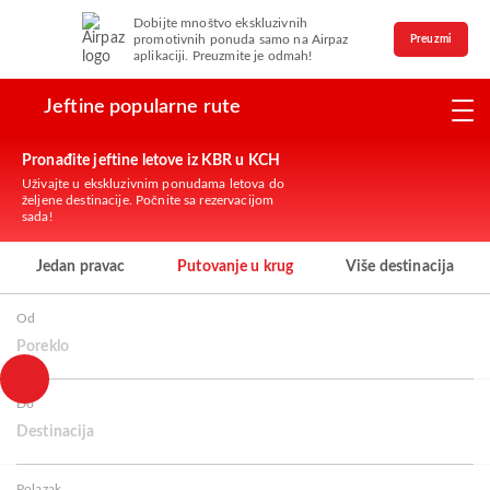
Dobijte mnoštvo ekskluzivnih
promotivnih ponuda samo na Airpaz
Preuzmi
aplikaciji. Preuzmite je odmah!
Jeftine popularne rute
Pronađite jeftine letove iz KBR u KCH
Uživajte u ekskluzivnim ponudama letova do
željene destinacije. Počnite sa rezervacijom
sada!
Jedan pravac
Putovanje u krug
Više destinacija
Od
Poreklo
Do
Destinacija
Polazak