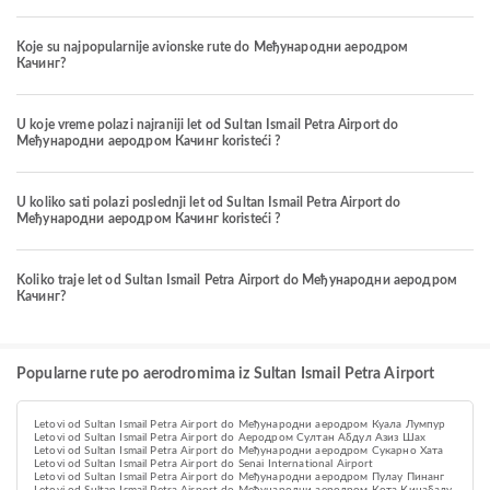
Koje su najpopularnije avionske rute do Међународни аеродром
Качинг?
U koje vreme polazi najraniji let od Sultan Ismail Petra Airport do
Међународни аеродром Качинг koristeći ?
U koliko sati polazi poslednji let od Sultan Ismail Petra Airport do
Међународни аеродром Качинг koristeći ?
Koliko traje let od Sultan Ismail Petra Airport do Међународни аеродром
Качинг?
Popularne rute po aerodromima iz Sultan Ismail Petra Airport
Letovi od Sultan Ismail Petra Airport do Међународни аеродром Куала Лумпур
Letovi od Sultan Ismail Petra Airport do Aеродром Султан Абдул Азиз Шах
Letovi od Sultan Ismail Petra Airport do Међународни аеродром Сукарно Хата
Letovi od Sultan Ismail Petra Airport do Senai International Airport
Letovi od Sultan Ismail Petra Airport do Међународни аеродром Пулау Пинанг