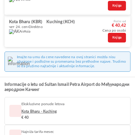
Knjiga
Kota Bharu (KBR)
Kuching (KCH)
Počni od
€ 40,42
чет 24. сеп
Direktno
Cena po osobi
AirAsia
Knjiga
Imajte na umu da cene navedene na ovoj stranici možda nisu
ažurirane i podložne su promenama bez prethodne najave. Trudimo
se da pružimo najtačnije i aktuelnije informacije.
Informacije o letu od Sultan Ismail Petra Airport do Међународни
аеродром Качинг
Ekskluzivne ponude letova
Kota Bharu - Kuching
€ 40
Najniža tarifa mesec