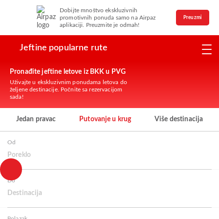
Dobijte mnoštvo ekskluzivnih
promotivnih ponuda samo na Airpaz
Preuzmi
aplikaciji. Preuzmite je odmah!
Jeftine popularne rute
Pronađite jeftine letove iz BKK u PVG
Uživajte u ekskluzivnim ponudama letova do
željene destinacije. Počnite sa rezervacijom
sada!
Jedan pravac
Putovanje u krug
Više destinacija
Od
Poreklo
Do
Destinacija
Polazak