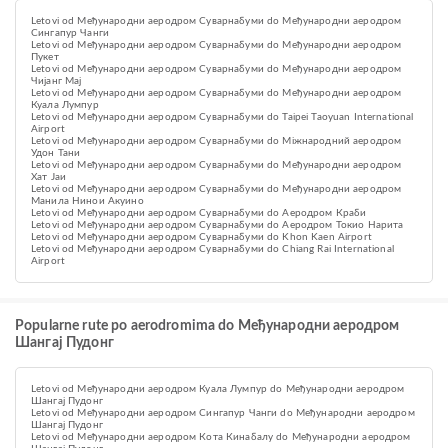
Letovi od Међународни аеродром Суварнабуми do Међународни аеродром
Сингапур Чанги
Letovi od Међународни аеродром Суварнабуми do Међународни аеродром
Пукет
Letovi od Међународни аеродром Суварнабуми do Међународни аеродром
Чијанг Мај
Letovi od Међународни аеродром Суварнабуми do Међународни аеродром
Куала Лумпур
Letovi od Међународни аеродром Суварнабуми do Taipei Taoyuan International
Airport
Letovi od Међународни аеродром Суварнабуми do Міжнародний аеродром
Удон Тани
Letovi od Међународни аеродром Суварнабуми do Међународни аеродром
Хат Јаи
Letovi od Међународни аеродром Суварнабуми do Међународни аеродром
Манила Нинои Акуино
Letovi od Међународни аеродром Суварнабуми do Аеродром Краби
Letovi od Међународни аеродром Суварнабуми do Аеродром Токио Нарита
Letovi od Међународни аеродром Суварнабуми do Khon Kaen Airport
Letovi od Међународни аеродром Суварнабуми do Chiang Rai International
Airport
Popularne rute po aerodromima do Међународни аеродром
Шангај Пудонг
Letovi od Међународни аеродром Куала Лумпур do Међународни аеродром
Шангај Пудонг
Letovi od Међународни аеродром Сингапур Чанги do Међународни аеродром
Шангај Пудонг
Letovi od Међународни аеродром Кота Кинабалу do Међународни аеродром