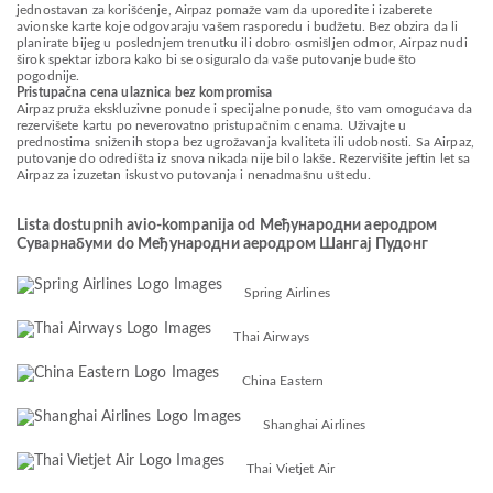
jednostavan za korišćenje, Airpaz pomaže vam da uporedite i izaberete
avionske karte koje odgovaraju vašem rasporedu i budžetu. Bez obzira da li
planirate bijeg u poslednjem trenutku ili dobro osmišljen odmor, Airpaz nudi
širok spektar izbora kako bi se osiguralo da vaše putovanje bude što
pogodnije.
Pristupačna cena ulaznica bez kompromisa
Airpaz pruža ekskluzivne ponude i specijalne ponude, što vam omogućava da
rezervišete kartu po neverovatno pristupačnim cenama. Uživajte u
prednostima sniženih stopa bez ugrožavanja kvaliteta ili udobnosti. Sa Airpaz,
putovanje do odredišta iz snova nikada nije bilo lakše. Rezervišite jeftin let sa
Airpaz za izuzetan iskustvo putovanja i nenadmašnu uštedu.
Lista dostupnih avio-kompanija od Међународни аеродром
Суварнабуми do Међународни аеродром Шангај Пудонг
Spring Airlines
Thai Airways
China Eastern
Shanghai Airlines
Thai Vietjet Air