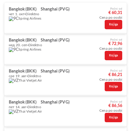
Bangkok (BKK)
Shanghai (PVG)
Počni od
€ 60,31
чет 1. окт
Direktno
Cena po osobi
Spring Airlines
Knjiga
Bangkok (BKK)
Shanghai (PVG)
Počni od
€ 72,96
нед 20. сеп
Direktno
Cena po osobi
Spring Airlines
Knjiga
Bangkok (BKK)
Shanghai (PVG)
Počni od
€ 86,21
сре 19. авг
Direktno
Cena po osobi
Thai Vietjet Air
Knjiga
Bangkok (BKK)
Shanghai (PVG)
Počni od
€ 86,56
пет 14. авг
Direktno
Cena po osobi
Thai Vietjet Air
Knjiga