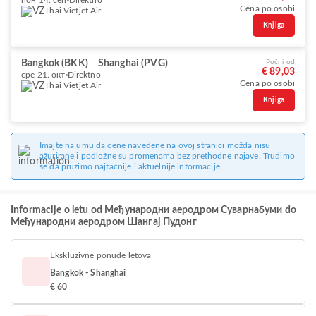
пон 14. сеп
Direktno
Cena po osobi
Thai Vietjet Air
Knjiga
Bangkok (BKK)
Shanghai (PVG)
Počni od
€ 89,03
сре 21. окт
Direktno
Cena po osobi
Thai Vietjet Air
Knjiga
Imajte na umu da cene navedene na ovoj stranici možda nisu
ažurirane i podložne su promenama bez prethodne najave. Trudimo
se da pružimo najtačnije i aktuelnije informacije.
Informacije o letu od Међународни аеродром Суварнабуми do
Међународни аеродром Шангај Пудонг
Ekskluzivne ponude letova
Bangkok - Shanghai
€ 60