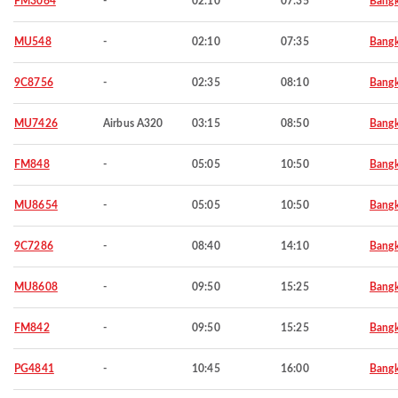
FM3064
-
02:10
07:35
Bang
MU548
-
02:10
07:35
Bang
9C8756
-
02:35
08:10
Bang
MU7426
Airbus A320
03:15
08:50
Bang
FM848
-
05:05
10:50
Bang
MU8654
-
05:05
10:50
Bang
9C7286
-
08:40
14:10
Bang
MU8608
-
09:50
15:25
Bang
FM842
-
09:50
15:25
Bang
PG4841
-
10:45
16:00
Bang