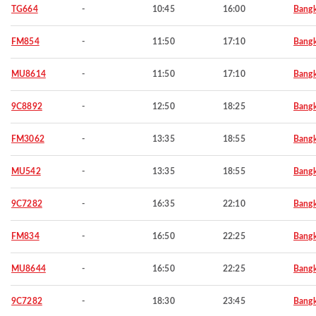
TG664
-
10:45
16:00
Bang
FM854
-
11:50
17:10
Bang
MU8614
-
11:50
17:10
Bang
9C8892
-
12:50
18:25
Bang
FM3062
-
13:35
18:55
Bang
MU542
-
13:35
18:55
Bang
9C7282
-
16:35
22:10
Bang
FM834
-
16:50
22:25
Bang
MU8644
-
16:50
22:25
Bang
9C7282
-
18:30
23:45
Bang