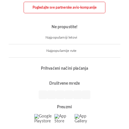
Pogledajte sve partnerske avio-kompanije
Ne propustite!
Najpopularniji letovi
Najpopularnije rute
Prihvaćeni načini plaćanja
Društvene mreže
Preuzmi