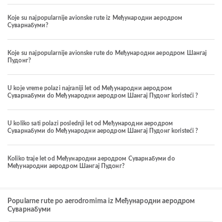
Koje su najpopularnije avionske rute iz Међународни аеродром
Суварнабуми?
Koje su najpopularnije avionske rute do Међународни аеродром Шангај
Пудонг?
U koje vreme polazi najraniji let od Међународни аеродром
Суварнабуми do Међународни аеродром Шангај Пудонг koristeći ?
U koliko sati polazi poslednji let od Међународни аеродром
Суварнабуми do Међународни аеродром Шангај Пудонг koristeći ?
Koliko traje let od Међународни аеродром Суварнабуми do
Међународни аеродром Шангај Пудонг?
Popularne rute po aerodromima iz Међународни аеродром
Суварнабуми