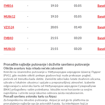
FM856
-
19:10
01:05
Bang
MU8612
-
19:10
01:05
Bang
VZ3524
-
20:05
01:40
Bang
FM840
-
21:55
03:20
Bang
MU8610
-
21:55
03:20
Bang
Pronađite najbolje putovanje i doživite savršeno putovanje
Otkrijte avanturu koju nikada nećete zaboraviti
Krenite na izvanredno putovanje u Међународни аеродром Шангај Пудонг
(PVG), gde možete otkriti prelepe gradove koji nude prekrasan pogled,
počevši od trenutka kada sletite. Zamislite sebe kako lutate živahnim ulicama,
uživate u lokalnim ukusima i upijate u prepoznatljivoj atmosferi. Izaberite
odgovarajuću avionsku kartu od Међународни аеродром Суварнабуми
(BKK) prilagođenu vašim potrebama. Istražite nove horizonte sa svojim
najmilijima i učinite svoje iskustvo odmora zaista nezaboravnim.
Pronađi savršenu avionsku kartu sa Airpaz
Za besprekornu iskustvo putovanja, Airpaz je vaš go-to platforma za
pronalaženje najbolje opcije avionskih karata. Sa interfejsom koji je