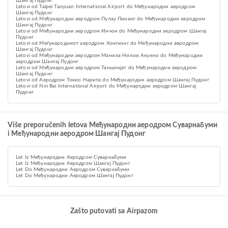
Шангај Пудонг
Letovi od Taipei Taoyuan International Airport do Међународни аеродром
Шангај Пудонг
Letovi od Међународни аеродром Пулау Пинанг do Међународни аеродром
Шангај Пудонг
Letovi od Међународни аеродром Инчон do Међународни аеродром Шангај
Пудонг
Letovi od Меѓународниот аеродром Хонгконг do Међународни аеродром
Шангај Пудонг
Letovi od Међународни аеродром Манила Нинои Акуино do Међународни
аеродром Шангај Пудонг
Letovi od Међународни аеродром Таншонјат do Међународни аеродром
Шангај Пудонг
Letovi od Аеродром Токио Нарита do Међународни аеродром Шангај Пудонг
Letovi od Noi Bai International Airport do Међународни аеродром Шангај
Пудонг
Više preporučenih letova Међународни аеродром Суварнабуми
i Међународни аеродром Шангај Пудонг
Let Iz Међународни Аеродром Суварнабуми
Let Iz Међународни Аеродром Шангај Пудонг
Let Do Међународни Аеродром Суварнабуми
Let Do Међународни Аеродром Шангај Пудонг
Zašto putovati sa Airpazom