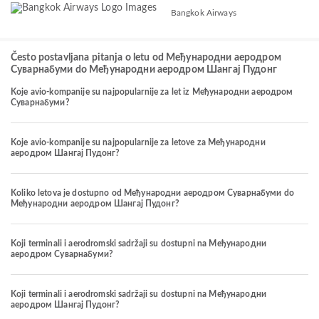
Bangkok Airways
Često postavljana pitanja o letu od Међународни аеродром
Суварнабуми do Међународни аеродром Шангај Пудонг
Koje avio-kompanije su najpopularnije za let iz Међународни аеродром
Суварнабуми?
Koje avio-kompanije su najpopularnije za letove za Међународни
аеродром Шангај Пудонг?
Koliko letova je dostupno od Међународни аеродром Суварнабуми do
Међународни аеродром Шангај Пудонг?
Koji terminali i aerodromski sadržaji su dostupni na Међународни
аеродром Суварнабуми?
Koji terminali i aerodromski sadržaji su dostupni na Међународни
аеродром Шангај Пудонг?