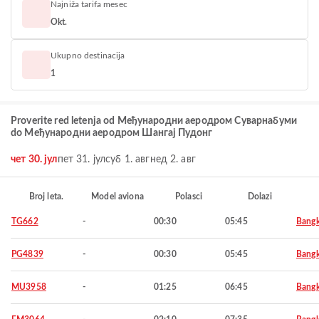
Najniža tarifa mesec
Okt.
Ukupno destinacija
1
Proverite red letenja od Међународни аеродром Суварнабуми
do Међународни аеродром Шангај Пудонг
чет 30. јул
пет 31. јул
суб 1. авг
нед 2. авг
Broj leta.
Model aviona
Polasci
Dolazi
TG662
-
00:30
05:45
Bang
PG4839
-
00:30
05:45
Bang
MU3958
-
01:25
06:45
Bang