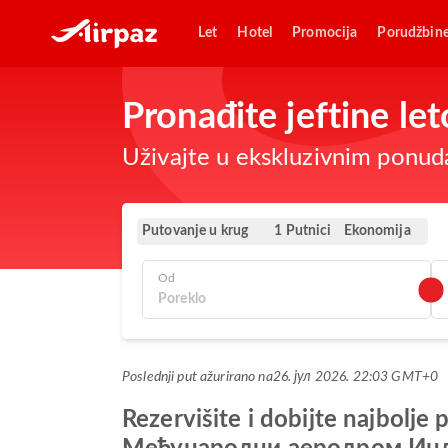
Let
Hotel
Promocija
Porudžbin
Pronađite jeftine le
Uživajte u ekskluzivnim ponuda
Putovanje u krug
Ekonomija
1 Putnici
Od
Poslednji put ažurirano na
26. јул 2026. 22:03 GMT+0
Rezervišite i dobijte najbo