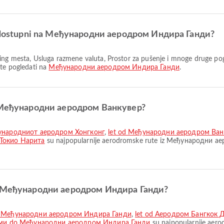
 su dostupni na Међународни аеродром Индира Ганди?
ete pogledati na
Међународни аеродром Индира Ганди
.
 iz Међународни аеродром Ванкувер?
ѓународниот аеродром Хонгконг
,
let od Међународни аеродром Ванку
Токио Нарита
su najpopularnije aerodromske rute iz Међународни ае
 do Међународни аеродром Индира Ганди?
o Међународни аеродром Индира Ганди
,
let od Аеродром Бангкок
уми do Међународни аеродром Индира Ганди
su najpopularnije ae