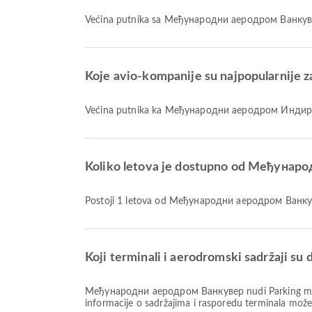
Većina putnika sa Међународни аеродром Ванкуве
Koje avio-kompanije su najpopularnij
Većina putnika ka Међународни аеродром Индира
Koliko letova je dostupno od Међун
Postoji 1 letova od Међународни аеродром Ва
Koji terminali i aerodromski sadržaji
Међународни аеродром Ванкувер nudi Parking mesta, Duty Free Shop, Molitvena soba i mnoge druge pogodnosti koje poboljšavaju vaše putničko iskustvo. Detaljne
informacije o sadržajima i rasporedu terminala mož