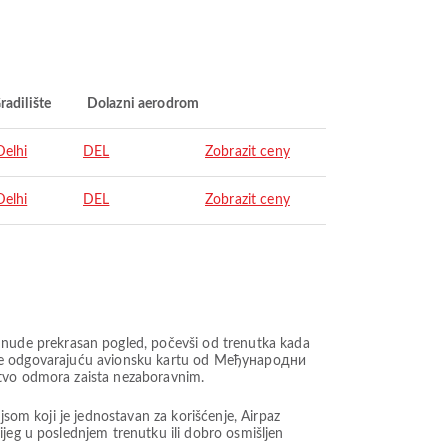
radilište
Dolazni aerodrom
elhi
DEL
Zobrazit ceny
elhi
DEL
Zobrazit ceny
nude prekrasan pogled, počevši od trenutka kada
berite odgovarajuću avionsku kartu od Међународни
stvo odmora zaista nezaboravnim.
jsom koji je jednostavan za korišćenje, Airpaz
ijeg u poslednjem trenutku ili dobro osmišljen