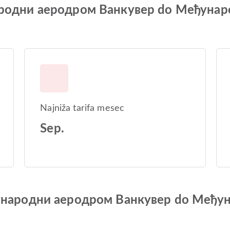
ународни аеродром Ванкувер do Међун
Najniža tarifa mesec
Sep.
Међународни аеродром Ванкувер do Међ