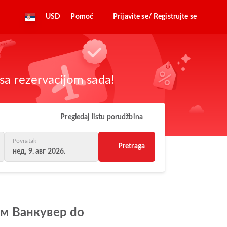
USD
Pomoć
Prijavite se/ Registrujte se
sa rezervacijom sada!
Pregledaj listu porudžbina
Povratak
Pretraga
нед, 9. авг 2026.
ром Ванкувер do