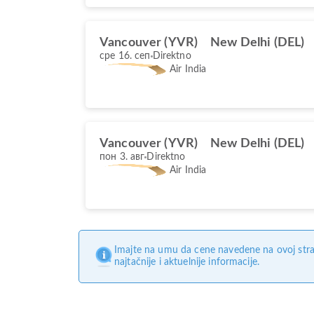
Vancouver (YVR)
New Delhi (DEL)
сре 16. сеп
Direktno
Air India
Vancouver (YVR)
New Delhi (DEL)
пон 3. авг
Direktno
Air India
Imajte na umu da cene navedene na ovoj stra
najtačnije i aktuelnije informacije.