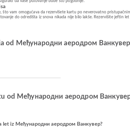
osiguralo da vaše putovanje bude što pogodnije.
isa
e, što vam omogućava da rezervišete kartu po neverovatno pristupačni
tovanje do odredišta iz snova nikada nije bilo lakše. Rezervišite jeftin le
anija od Међународни аеродром Ванкув
o letu od Међународни аеродром Ванку
 za let iz Међународни аеродром Ванкувер?