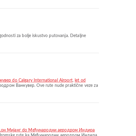
вер do Calgary International Airport
,
let od
родром Ванкувер. Ove rute nude praktične veze za
 Дон Мијанг do Међународни аеродром Индира
rodromske rute ka Међународни аеродром Индира