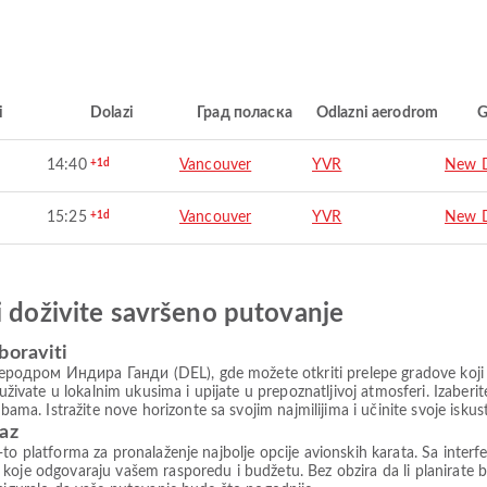
i
Dolazi
Град поласка
Odlazni aerodrom
G
14:40
+1d
Vancouver
YVR
New D
15:25
+1d
Vancouver
YVR
New D
i doživite savršeno putovanje
boraviti
родром Индира Ганди (DEL), gde možete otkriti prelepe gradove koji 
a, uživate u lokalnim ukusima i upijate u prepoznatljivoj atmosferi. Iza
a. Istražite nove horizonte sa svojim najmilijima i učinite svoje isku
paz
to platforma za pronalaženje najbolje opcije avionskih karata. Sa interfe
koje odgovaraju vašem rasporedu i budžetu. Bez obzira da li planirate b