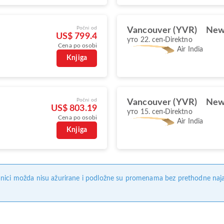
Počni od
Vancouver (YVR)
New 
US$ 799.4
уто 22. сеп
Direktno
Cena po osobi
Air India
Knjiga
Počni od
Vancouver (YVR)
New 
US$ 803.19
уто 15. сеп
Direktno
Cena po osobi
Air India
Knjiga
nici možda nisu ažurirane i podložne su promenama bez prethodne naj