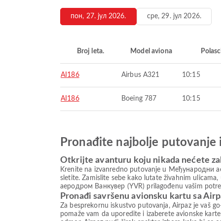
пон, 27. јул 2026.
сре, 29. јул 2026.
Broj leta.
Model aviona
Polasc
AI186
Airbus A321
10:15
AI186
Boeing 787
10:15
Pronađite najbolje putovanje 
Otkrijte avanturu koju nikada nećete za
Krenite na izvanredno putovanje u Међународни ае
sletite. Zamislite sebe kako lutate živahnim ulicam
аеродром Ванкувер (YVR) prilagođenu vašim potrebam
Pronađi savršenu avionsku kartu sa Air
Za besprekornu iskustvo putovanja, Airpaz je vaš go-
pomaže vam da uporedite i izaberete avionske karte 