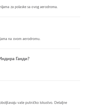
nijama za polaske sa ovog aerodroma.
nijama na ovom aerodromu.
Индира Ганди?