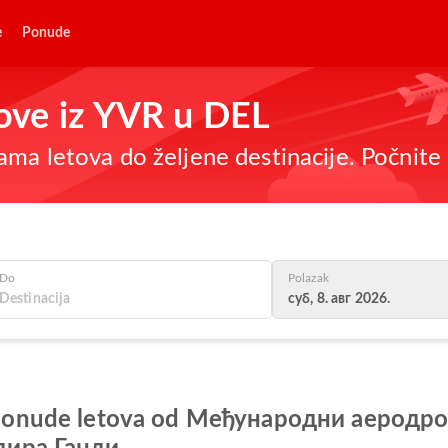
e
Ponude
tove iz YVR u DEL
ma letova do željene destinacije. Počnite 
Do
Polazak
суб, 8. авг 2026.
lje ponude letova od Међународни аерод