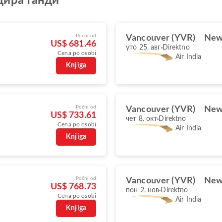
ира Ганди
Počni od
Vancouver (YVR)
New 
US$ 681.46
уто 25. авг
Direktno
Cena po osobi
Air India
Knjiga
Počni od
Vancouver (YVR)
New 
US$ 733.61
чет 8. окт
Direktno
Cena po osobi
Air India
Knjiga
Počni od
Vancouver (YVR)
New 
US$ 768.73
пон 2. нов
Direktno
Cena po osobi
Air India
Knjiga