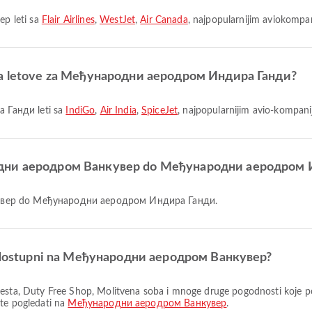
р leti sa
Flair Airlines
,
WestJet
,
Air Canada
, najpopularnijim aviokompa
e za letove za Међународни аеродром Индира Ганди?
 Ганди leti sa
IndiGo
,
Air India
,
SpiceJet
, najpopularnijim avio-kompa
ародни аеродром Ванкувер do Међународни аеродром 
нкувер do Међународни аеродром Индира Ганди.
 su dostupni na Међународни аеродром Ванкувер?
ete pogledati na
Међународни аеродром Ванкувер
.