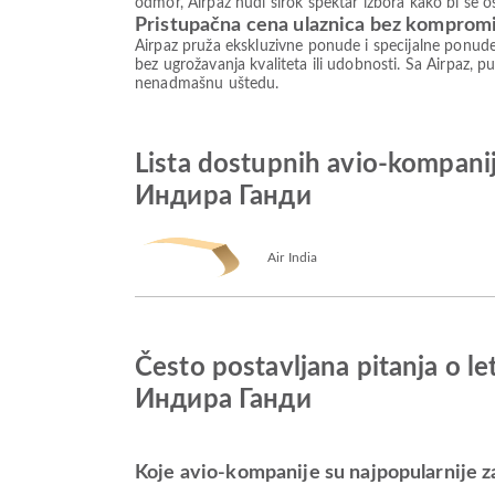
odmor, Airpaz nudi širok spektar izbora kako bi se 
Pristupačna cena ulaznica bez komprom
Airpaz pruža ekskluzivne ponude i specijalne ponud
bez ugrožavanja kvaliteta ili udobnosti. Sa Airpaz, pu
nenadmašnu uštedu.
Lista dostupnih avio-komp
Индира Ганди
Air India
Često postavljana pitanja 
Индира Ганди
Koje avio-kompanije su najpopularnije