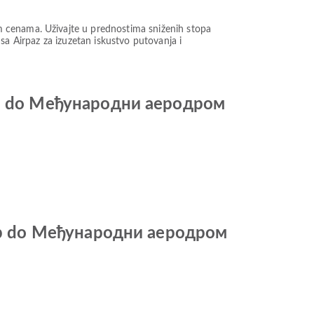
m cenama. Uživajte u prednostima sniženih stopa
t sa Airpaz za izuzetan iskustvo putovanja i
ер do Међународни аеродром
вер do Међународни аеродром