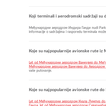
Koji terminali i aerodromski sadržaji
Међународни аеродром Индира Ганди nudi Parking mesta, Usluga razmene valuta, Prostor za pušenje i mnoge druge pogodnosti za bolje iskustvo putovanja. Detaljne
informacije o sadržajima i rasporedu terminala mož
Koje su najpopularnije avionske rute
let od Међународни аеродром Ванкувер do Ме
Међународни аеродром Ванкувер do Аеродром 
vaše putovanje.
Koje su najpopularnije avionske rute
let od Међународни аеродром Куала Лумпур d
Ганди
,
let od Међународни аеродром Суварнаб