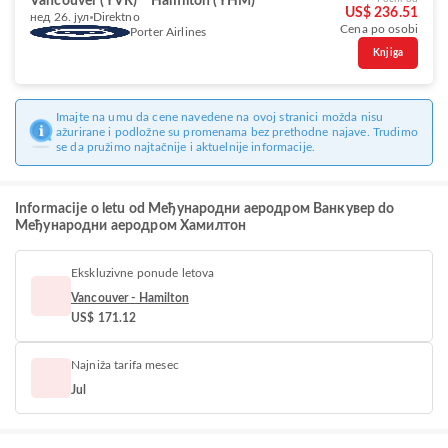
Vancouver (YVR)
Hamilton (YHM)
US$ 236.51
нед 26. јул
Direktno
Cena po osobi
Porter Airlines
Knjiga
Imajte na umu da cene navedene na ovoj stranici možda nisu
ažurirane i podložne su promenama bez prethodne najave. Trudimo
se da pružimo najtačnije i aktuelnije informacije.
Informacije o letu od Међународни аеродром Ванкувер do
Међународни аеродром Хамилтон
Ekskluzivne ponude letova
Vancouver - Hamilton
US$ 171.12
Najniža tarifa mesec
Jul