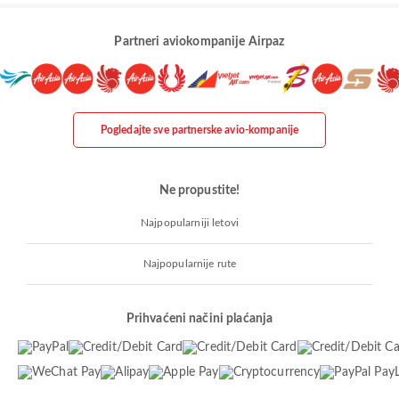
Partneri aviokompanije Airpaz
Pogledajte sve partnerske avio-kompanije
Ne propustite!
Najpopularniji letovi
Najpopularnije rute
Prihvaćeni načini plaćanja