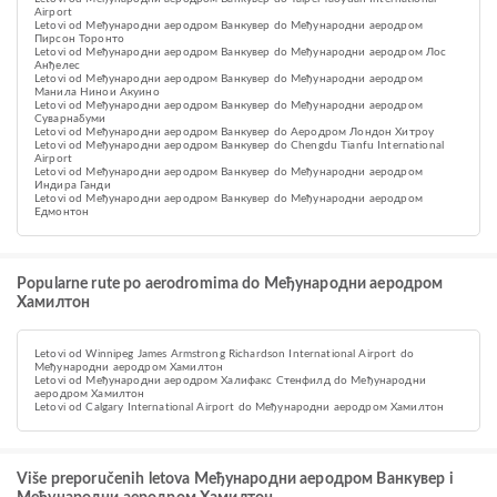
Airport
Letovi od Међународни аеродром Ванкувер do Међународни аеродром
Пирсон Торонто
Letovi od Међународни аеродром Ванкувер do Међународни аеродром Лос
Анђелес
Letovi od Међународни аеродром Ванкувер do Међународни аеродром
Манила Нинои Акуино
Letovi od Међународни аеродром Ванкувер do Међународни аеродром
Суварнабуми
Letovi od Међународни аеродром Ванкувер do Аеродром Лондон Хитроу
Letovi od Међународни аеродром Ванкувер do Chengdu Tianfu International
Airport
Letovi od Међународни аеродром Ванкувер do Међународни аеродром
Индира Ганди
Letovi od Међународни аеродром Ванкувер do Међународни аеродром
Eдмонтон
Popularne rute po aerodromima do Међународни аеродром
Хамилтон
Letovi od Winnipeg James Armstrong Richardson International Airport do
Међународни аеродром Хамилтон
Letovi od Међународни аеродром Халифакс Стенфилд do Међународни
аеродром Хамилтон
Letovi od Calgary International Airport do Међународни аеродром Хамилтон
Više preporučenih letova Међународни аеродром Ванкувер i