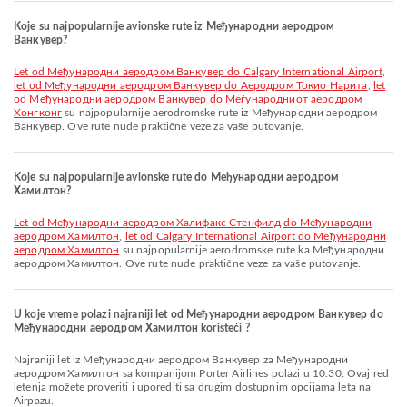
Koje su najpopularnije avionske rute iz Међународни аеродром
Ванкувер?
let od Међународни аеродром Ванкувер do Calgary International Airport
,
let od Међународни аеродром Ванкувер do Аеродром Токио Нарита
,
let
od Међународни аеродром Ванкувер do Меѓународниот аеродром
Хонгконг
su najpopularnije aerodromske rute iz Међународни аеродром
Ванкувер. Ove rute nude praktične veze za vaše putovanje.
Koje su najpopularnije avionske rute do Међународни аеродром
Хамилтон?
let od Међународни аеродром Халифакс Стенфилд do Међународни
аеродром Хамилтон
,
let od Calgary International Airport do Међународни
аеродром Хамилтон
su najpopularnije aerodromske rute ka Међународни
аеродром Хамилтон. Ove rute nude praktične veze za vaše putovanje.
U koje vreme polazi najraniji let od Међународни аеродром Ванкувер do
Међународни аеродром Хамилтон koristeći ?
Najraniji let iz Међународни аеродром Ванкувер za Међународни
аеродром Хамилтон sa kompanijom Porter Airlines polazi u 10:30. Ovaj red
letenja možete proveriti i uporediti sa drugim dostupnim opcijama leta na
Airpazu.