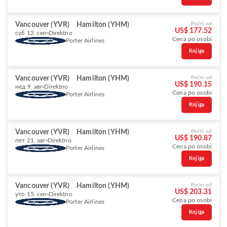
Vancouver (YVR)
Hamilton (YHM)
Počni od
US$ 177.52
суб 12. сеп
Direktno
Cena po osobi
Porter Airlines
Knjiga
Vancouver (YVR)
Hamilton (YHM)
Počni od
US$ 190.15
нед 9. авг
Direktno
Cena po osobi
Porter Airlines
Knjiga
Vancouver (YVR)
Hamilton (YHM)
Počni od
US$ 190.87
пет 21. авг
Direktno
Cena po osobi
Porter Airlines
Knjiga
Vancouver (YVR)
Hamilton (YHM)
Počni od
US$ 203.31
уто 15. сеп
Direktno
Cena po osobi
Porter Airlines
Knjiga