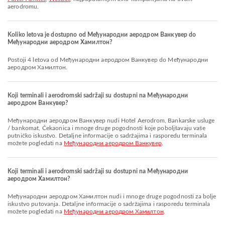
aerodromu.
Koliko letova je dostupno od Међународни аеродром Ванкувер do
Међународни аеродром Хамилтон?
Postoji 4 letova od Међународни аеродром Ванкувер do Међународни
аеродром Хамилтон.
Koji terminali i aerodromski sadržaji su dostupni na Међународни
аеродром Ванкувер?
Међународни аеродром Ванкувер nudi Hotel Aerodrom, Bankarske usluge
/ bankomat, Čekaonica i mnoge druge pogodnosti koje poboljšavaju vaše
putničko iskustvo. Detaljne informacije o sadržajima i rasporedu terminala
možete pogledati na
Међународни аеродром Ванкувер
.
Koji terminali i aerodromski sadržaji su dostupni na Међународни
аеродром Хамилтон?
Међународни аеродром Хамилтон nudi i mnoge druge pogodnosti za bolje
iskustvo putovanja. Detaljne informacije o sadržajima i rasporedu terminala
možete pogledati na
Међународни аеродром Хамилтон
.