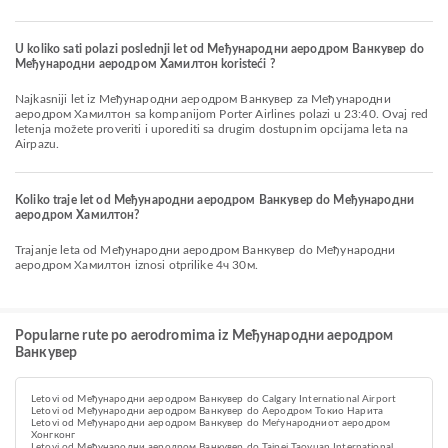
U koliko sati polazi poslednji let od Међународни аеродром Ванкувер do
Међународни аеродром Хамилтон koristeći ?
Najkasniji let iz Међународни аеродром Ванкувер za Међународни
аеродром Хамилтон sa kompanijom Porter Airlines polazi u 23:40. Ovaj red
letenja možete proveriti i uporediti sa drugim dostupnim opcijama leta na
Airpazu.
Koliko traje let od Међународни аеродром Ванкувер do Међународни
аеродром Хамилтон?
Trajanje leta od Међународни аеродром Ванкувер do Међународни
аеродром Хамилтон iznosi otprilike 4ч 30м.
Popularne rute po aerodromima iz Међународни аеродром
Ванкувер
Letovi od Међународни аеродром Ванкувер do Calgary International Airport
Letovi od Међународни аеродром Ванкувер do Аеродром Токио Нарита
Letovi od Међународни аеродром Ванкувер do Меѓународниот аеродром
Хонгконг
Letovi od Међународни аеродром Ванкувер do Taipei Taoyuan International