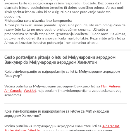
avionske karte koje odgovaraju vašem rasporedu i budžetu. Bez obzira da li
planirate bijeg u poslednjem trenutku ili dobro osmišljen odmor, Airpaz nudi
širok spektar izbora kako bi se osiguralo da vaše putovanje bude što
pogodnije.
Pristupačna cena ulaznica bez kompromisa
Airpaz pruža ekskluzivne ponude i specijalne ponude, što vam omogućava da
rezervišete kartu po neverovatno pristupačnim cenama. Uživajte u
prednostima sniženih stopa bez ugrožavanja kvaliteta ili udobnosti. Sa Airpaz,
putovanje do odredišta iz snova nikada nije bilo lakše. Rezervišite jeftin let sa
Airpaz za izuzetan iskustvo putovanja i nenadmašnu uštedu.
Često postavljana pitanja o letu od Међународни аеродром
Ванкувер do Међународни аеродром Хамилтон
Koje avio-kompanije su najpopularnije za let iz Међународни аеродром
Ванкувер?
Većina putnika sa Међународни аеродром Ванкувер leti sa
Flair Airlines
,
Air Canada
,
WestJet
, najpopularnijim aviokompanijama za polaske sa ovog
aerodroma.
Koje avio-kompanije su najpopularnije za letove za Међународни
аеродром Хамилтон?
Većina putnika ka Међународни аеродром Хамилтон leti sa
Air Transat
,
Porter Airlines
,
WestJet
, najpopularnijim avio-kompanijama na ovom