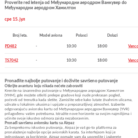
Proverite red letenja od Међународни аеродром Ванкувер do
Међународни аеродром Хамилтон
сре 15. јул
Broj leta.
Model aviona
Polasci
Dolazi
PD482
-
10:30
18:00
Vanco
TS7042
-
10:30
18:00
Vanco
Pronađite najbolje putovanje i doživite savršeno putovanje
Otkrijte avanturu koju nikada nećete zaboraviti
Krenite na izvanredno putovanje u Међународни аеродром Хамилтон
(YHM), gde možete otkriti prelepe gradove koji nude prekrasan pogled,
počevši od trenutka kada sletite. Zamislite sebe kako lutate živahnim ulicama,
uživate u lokalnim ukusima i upijate u prepoznatljivoj atmosferi. Izaberite
odgovarajuću avionsku kartu od Међународни аеродром Ванкувер (YVR)
prilagođenu vašim potrebama. Istražite nove horizonte sa svojim najmilijima i
učinite svoje iskustvo odmora zaista nezaboravnim.
Pronađi savršenu avionsku kartu sa Airpaz
Za besprekornu iskustvo putovanja, Airpaz je vaš go-to platforma za
pronalaženje najbolje opcije avionskih karata. Sa interfejsom koji je
jednostavan za korišćenje, Airpaz pomaže vam da uporedite i izaberete