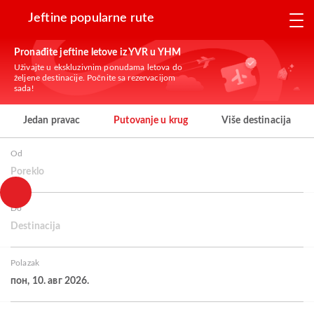
Jeftine popularne rute
Pronađite jeftine letove iz YVR u YHM
Uživajte u ekskluzivnim ponudama letova do
željene destinacije. Počnite sa rezervacijom
sada!
Jedan pravac
Putovanje u krug
Više destinacija
Od
Poreklo
Do
Destinacija
Polazak
пон, 10. авг 2026.