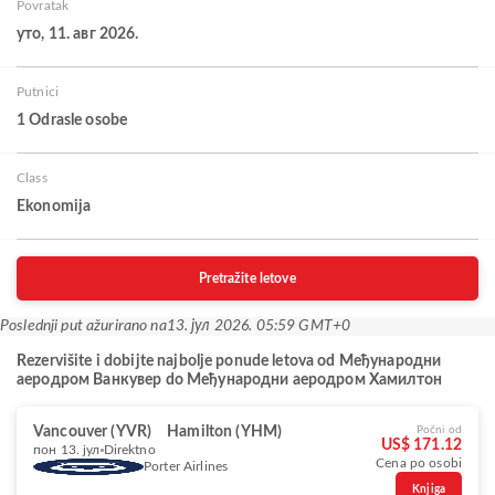
Povratak
уто, 11. авг 2026.
Putnici
1 Odrasle osobe
Class
Ekonomija
Pretražite letove
Poslednji put ažurirano na
13. јул 2026. 05:59 GMT+0
Rezervišite i dobijte najbolje ponude letova od Међународни
аеродром Ванкувер do Међународни аеродром Хамилтон
Vancouver (YVR)
Hamilton (YHM)
Počni od
US$ 171.12
пон 13. јул
Direktno
Cena po osobi
Porter Airlines
Knjiga