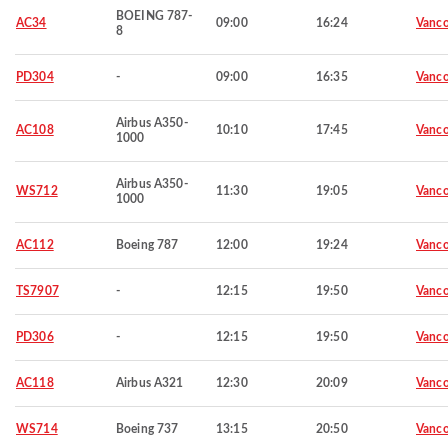
BOEING 787-
AC34
09:00
16:24
Vanco
8
PD304
-
09:00
16:35
Vanco
Airbus A350-
AC108
10:10
17:45
Vanco
1000
Airbus A350-
WS712
11:30
19:05
Vanco
1000
AC112
Boeing 787
12:00
19:24
Vanco
TS7907
-
12:15
19:50
Vanco
PD306
-
12:15
19:50
Vanco
AC118
Airbus A321
12:30
20:09
Vanco
WS714
Boeing 737
13:15
20:50
Vanco