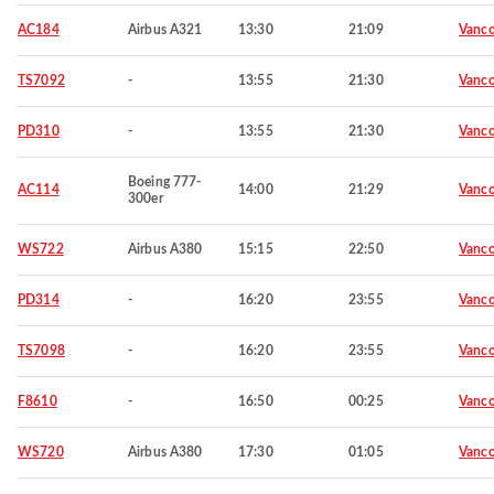
AC184
Airbus A321
13:30
21:09
Vanco
TS7092
-
13:55
21:30
Vanco
PD310
-
13:55
21:30
Vanco
Boeing 777-
AC114
14:00
21:29
Vanco
300er
WS722
Airbus A380
15:15
22:50
Vanco
PD314
-
16:20
23:55
Vanco
TS7098
-
16:20
23:55
Vanco
F8610
-
16:50
00:25
Vanco
WS720
Airbus A380
17:30
01:05
Vanco