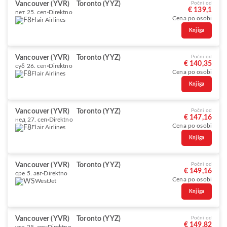
Vancouver (YVR)
Toronto (YYZ)
Počni od
€ 139,1
пет 25. сеп
Direktno
Cena po osobi
Flair Airlines
Knjiga
Vancouver (YVR)
Toronto (YYZ)
Počni od
€ 140,35
суб 26. сеп
Direktno
Cena po osobi
Flair Airlines
Knjiga
Vancouver (YVR)
Toronto (YYZ)
Počni od
€ 147,16
нед 27. сеп
Direktno
Cena po osobi
Flair Airlines
Knjiga
Vancouver (YVR)
Toronto (YYZ)
Počni od
€ 149,16
сре 5. авг
Direktno
Cena po osobi
WestJet
Knjiga
Vancouver (YVR)
Toronto (YYZ)
Počni od
€ 149,82