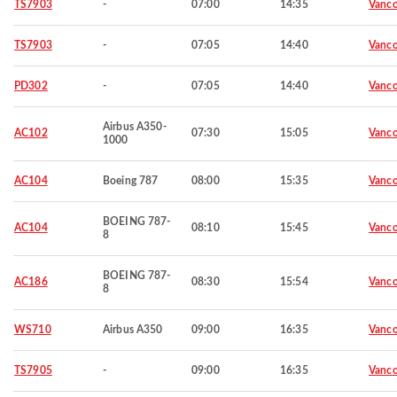
TS7903
-
07:00
14:35
Vanco
TS7903
-
07:05
14:40
Vanco
PD302
-
07:05
14:40
Vanco
Airbus A350-
AC102
07:30
15:05
Vanco
1000
AC104
Boeing 787
08:00
15:35
Vanco
BOEING 787-
AC104
08:10
15:45
Vanco
8
BOEING 787-
AC186
08:30
15:54
Vanco
8
WS710
Airbus A350
09:00
16:35
Vanco
TS7905
-
09:00
16:35
Vanco