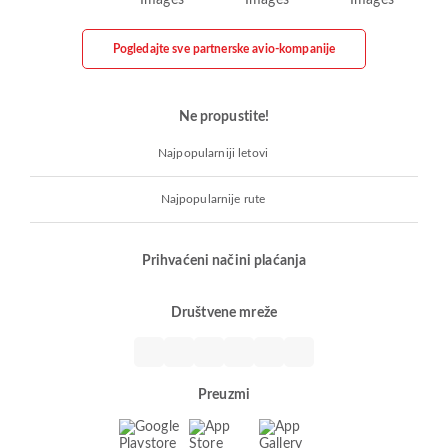
Pogledajte sve partnerske avio-kompanije
Ne propustite!
Najpopularniji letovi
Najpopularnije rute
Prihvaćeni načini plaćanja
Društvene mreže
Preuzmi