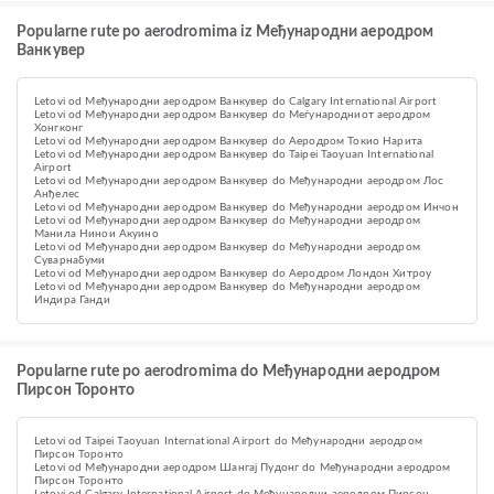
Popularne rute po aerodromima iz Међународни аеродром
Ванкувер
Letovi od Међународни аеродром Ванкувер do Calgary International Airport
Letovi od Међународни аеродром Ванкувер do Меѓународниот аеродром
Хонгконг
Letovi od Међународни аеродром Ванкувер do Аеродром Токио Нарита
Letovi od Међународни аеродром Ванкувер do Taipei Taoyuan International
Airport
Letovi od Међународни аеродром Ванкувер do Међународни аеродром Лос
Анђелес
Letovi od Међународни аеродром Ванкувер do Међународни аеродром Инчон
Letovi od Међународни аеродром Ванкувер do Међународни аеродром
Манила Нинои Акуино
Letovi od Међународни аеродром Ванкувер do Међународни аеродром
Суварнабуми
Letovi od Међународни аеродром Ванкувер do Аеродром Лондон Хитроу
Letovi od Међународни аеродром Ванкувер do Међународни аеродром
Индира Ганди
Popularne rute po aerodromima do Међународни аеродром
Пирсон Торонто
Letovi od Taipei Taoyuan International Airport do Међународни аеродром
Пирсон Торонто
Letovi od Међународни аеродром Шангај Пудонг do Међународни аеродром
Пирсон Торонто