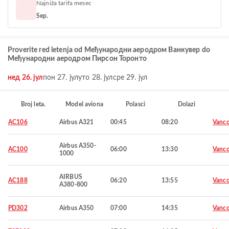
Najniža tarifa mesec
Sep.
Proverite red letenja od Међународни аеродром Ванкувер do
Међународни аеродром Пирсон Торонто
нед 26. јул
пон 27. јул
уто 28. јул
сре 29. јул
Broj leta.
Model aviona
Polasci
Dolazi
AC106
Airbus A321
00:45
08:20
Vanco
Airbus A350-
AC100
06:00
13:30
Vanco
1000
AIRBUS
AC188
06:20
13:55
Vanco
A380-800
PD302
Airbus A350
07:00
14:35
Vanco