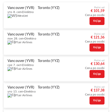
Vancouver (YVR)
Toronto (YYZ)
Počni od
€ 101,59
уто 8. сеп
Direktno
Cena po osobi
WestJet
Knjiga
Vancouver (YVR)
Toronto (YYZ)
Počni od
€ 121,36
пон 28. сеп
Direktno
Cena po osobi
Flair Airlines
Knjiga
Vancouver (YVR)
Toronto (YYZ)
Počni od
€ 130,64
сре 7. окт
Direktno
Cena po osobi
Flair Airlines
Knjiga
Vancouver (YVR)
Toronto (YYZ)
Počni od
€ 137,38
уто 15. сеп
Direktno
Cena po osobi
Flair Airlines
Knjiga