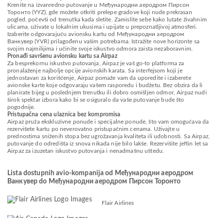
Krenite na izvanredno putovanje u Међународни аеродром Пирсон
Торонто (YYZ), gde možete otkriti prelepe gradove koji nude prekrasan
pogled, počevši od trenutka kada sletite. Zamislite sebe kako lutate živahnim
ulicama, uživate u lokalnim ukusima i upijate u prepoznatljivoj atmosferi.
Izaberite odgovarajuću avionsku kartu od Међународни аеродром
Ванкувер (YVR) prilagođenu vašim potrebama. Istražite nove horizonte sa
svojim najmilijima i učinite svoje iskustvo odmora zaista nezaboravnim.
Pronađi savršenu avionsku kartu sa Airpaz
Za besprekornu iskustvo putovanja, Airpaz je vaš go-to platforma za
pronalaženje najbolje opcije avionskih karata. Sa interfejsom koji je
jednostavan za korišćenje, Airpaz pomaže vam da uporedite i izaberete
avionske karte koje odgovaraju vašem rasporedu i budžetu. Bez obzira da li
planirate bijeg u poslednjem trenutku ili dobro osmišljen odmor, Airpaz nudi
širok spektar izbora kako bi se osiguralo da vaše putovanje bude što
pogodnije.
Pristupačna cena ulaznica bez kompromisa
Airpaz pruža ekskluzivne ponude i specijalne ponude, što vam omogućava da
rezervišete kartu po neverovatno pristupačnim cenama. Uživajte u
prednostima sniženih stopa bez ugrožavanja kvaliteta ili udobnosti. Sa Airpaz,
putovanje do odredišta iz snova nikada nije bilo lakše. Rezervišite jeftin let sa
Airpaz za izuzetan iskustvo putovanja i nenadmašnu uštedu.
Lista dostupnih avio-kompanija od Међународни аеродром
Ванкувер do Међународни аеродром Пирсон Торонто
Flair Airlines