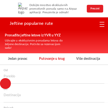
Dobijte mnoštvo ekskluzivnih
promotivnih ponuda samo na Airpaz
Preuzmi
aplikaciji. Preuzmite je odmah!
Jeftine popularne rute
Pronađite jeftine letove iz YVR u YYZ
Uživajte u ekskluzivnim ponudama letova do
željene destinacije. Počnite sa rezervacijom
sada!
Jedan pravac
Putovanje u krug
Više destinacija
Od
Poreklo
Do
Destinacija
Polazak