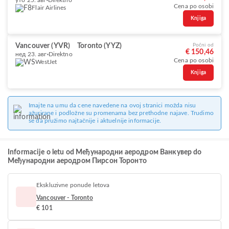
уто 25. авг
Direktno
Cena po osobi
Flair Airlines
Knjiga
Vancouver (YVR)
Toronto (YYZ)
Počni od
€ 150,46
нед 23. авг
Direktno
Cena po osobi
WestJet
Knjiga
Imajte na umu da cene navedene na ovoj stranici možda nisu
ažurirane i podložne su promenama bez prethodne najave. Trudimo
se da pružimo najtačnije i aktuelnije informacije.
Informacije o letu od Међународни аеродром Ванкувер do
Међународни аеродром Пирсон Торонто
Ekskluzivne ponude letova
Vancouver - Toronto
€ 101