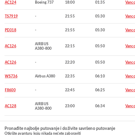
AC124
Boeing 737
18:00
01:35
Vanco
TS7919
-
21:55
05:30
Vanco
PD318
-
21:55
05:30
Vanco
AIRBUS
AC126
22:15
05:50
Vanco
A380-800
AC126
-
22:20
05:50
Vanco
WS736
Airbus A380
22:35
06:10
Vanco
F8600
-
22:45
06:25
Vanco
AIRBUS
AC128
23:00
06:34
Vanco
A380-800
Pronađite najbolje putovanje i doživite savršeno putovanje
Otkrijte avanturu koju nikada nećete zaboraviti