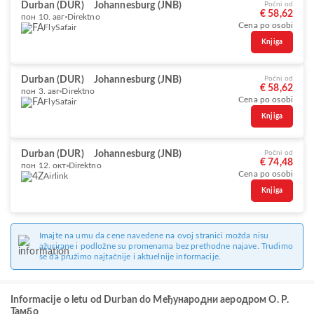
Durban (DUR)
Johannesburg (JNB)
Počni od
€ 58,62
пон 10. авг
Direktno
Cena po osobi
FlySafair
Knjiga
Durban (DUR)
Johannesburg (JNB)
Počni od
€ 58,62
пон 3. авг
Direktno
Cena po osobi
FlySafair
Knjiga
Durban (DUR)
Johannesburg (JNB)
Počni od
€ 74,48
пон 12. окт
Direktno
Cena po osobi
Airlink
Knjiga
Imajte na umu da cene navedene na ovoj stranici možda nisu
ažurirane i podložne su promenama bez prethodne najave. Trudimo
se da pružimo najtačnije i aktuelnije informacije.
Informacije o letu od Durban do Међународни аеродром О. Р.
Тамбо