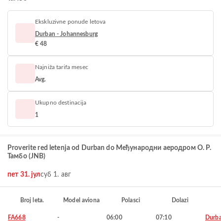
Ekskluzivne ponude letova
Durban - Johannesburg
€ 48
Najniža tarifa mesec
Avg.
Ukupno destinacija
1
Proverite red letenja od Durban do Међународни аеродром О. Р.
Тамбо (JNB)
пет 31. јул
суб 1. авг
Broj leta.
Model aviona
Polasci
Dolazi
FA668
-
06:00
07:10
Durb