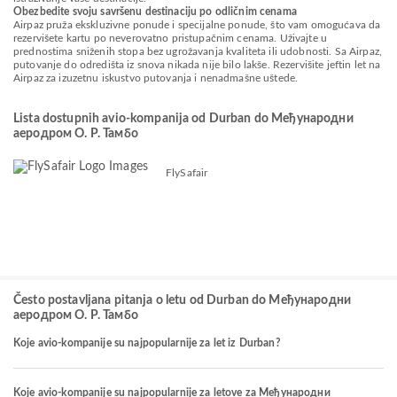
Obezbedite svoju savršenu destinaciju po odličnim cenama
Airpaz pruža ekskluzivne ponude i specijalne ponude, što vam omogućava da
rezervišete kartu po neverovatno pristupačnim cenama. Uživajte u
prednostima sniženih stopa bez ugrožavanja kvaliteta ili udobnosti. Sa Airpaz,
putovanje do odredišta iz snova nikada nije bilo lakše. Rezervišite jeftin let na
Airpaz za izuzetnu iskustvo putovanja i nenadmašne uštede.
Lista dostupnih avio-kompanija od Durban do Међународни
аеродром О. Р. Тамбо
FlySafair
Često postavljana pitanja o letu od Durban do Међународни
аеродром О. Р. Тамбо
Koje avio-kompanije su najpopularnije za let iz Durban?
Koje avio-kompanije su najpopularnije za letove za Међународни