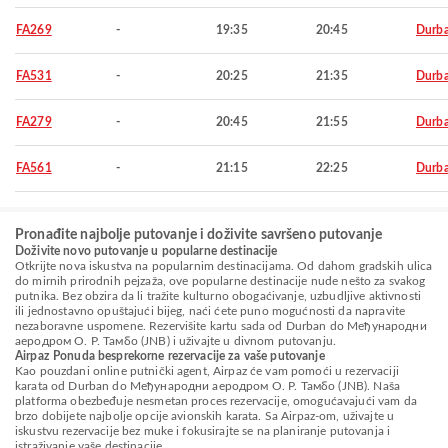
FA269
-
19:35
20:45
Durb
FA531
-
20:25
21:35
Durb
FA279
-
20:45
21:55
Durb
FA561
-
21:15
22:25
Durb
Pronađite najbolje putovanje i doživite savršeno putovanje
Doživite novo putovanje u popularne destinacije
Otkrijte nova iskustva na popularnim destinacijama. Od dahom gradskih ulica
do mirnih prirodnih pejzaža, ove popularne destinacije nude nešto za svakog
putnika. Bez obzira da li tražite kulturno obogaćivanje, uzbudljive aktivnosti
ili jednostavno opuštajući bijeg, naći ćete puno mogućnosti da napravite
nezaboravne uspomene. Rezervišite kartu sada od Durban do Међународни
аеродром О. Р. Тамбо (JNB) i uživajte u divnom putovanju.
Airpaz Ponuda besprekorne rezervacije za vaše putovanje
Kao pouzdani online putnički agent, Airpaz će vam pomoći u rezervaciji
karata od Durban do Међународни аеродром О. Р. Тамбо (JNB). Naša
platforma obezbeđuje nesmetan proces rezervacije, omogućavajući vam da
brzo dobijete najbolje opcije avionskih karata. Sa Airpaz-om, uživajte u
iskustvu rezervacije bez muke i fokusirajte se na planiranje putovanja i
istraživanje vaše destinacije.