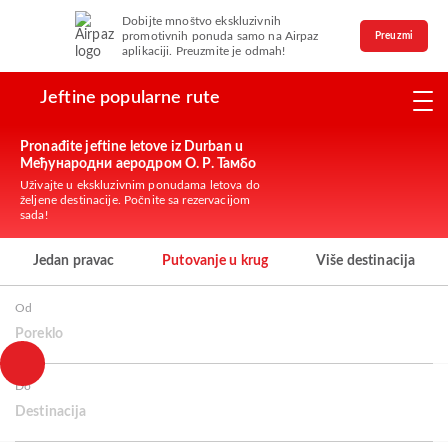
Dobijte mnoštvo ekskluzivnih
promotivnih ponuda samo na Airpaz
Preuzmi
aplikaciji. Preuzmite je odmah!
Jeftine popularne rute
Pronađite jeftine letove iz Durban u
Међународни аеродром О. Р. Тамбо
Uživajte u ekskluzivnim ponudama letova do
željene destinacije. Počnite sa rezervacijom
sada!
Jedan pravac
Putovanje u krug
Više destinacija
Od
Poreklo
Do
Destinacija