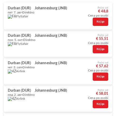
Durban (DUR)
Johannesburg (JNB)
Počni od
€ 48,8
пет 7. авг
Direktno
Cena po osobi
FlySafair
Knjiga
Durban (DUR)
Johannesburg (JNB)
Počni od
€ 55,51
пон 5. окт
Direktno
Cena po osobi
FlySafair
Knjiga
Durban (DUR)
Johannesburg (JNB)
Počni od
€ 57,62
чет 3. сеп
Direktno
Cena po osobi
Airlink
Knjiga
Durban (DUR)
Johannesburg (JNB)
Počni od
€ 58,01
нед 2. авг
Direktno
Cena po osobi
Airlink
Knjiga