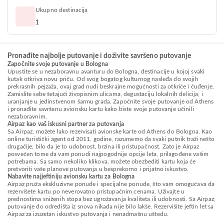
Ukupno destinacija
1
Pronađite najbolje putovanje i doživite savršeno putovanje
Započnite svoje putovanje u Bologna
Upustite se u nezaboravnu avanturu do Bologna, destinacije u kojoj svaki
kutak otkriva novu priču. Od svog bogatog kulturnog nasleđa do svojih
prekrasnih pejzaža, ovaj grad nudi beskrajne mogućnosti za otkriće i čuđenje.
Zamislite sebe šetajući živopisnim ulicama, degustaciju lokalnih delicija, i
uranjanje u jedinstvenom šarmu grada. Započnite svoje putovanje od Athens
i pronađite savršenu avionsku kartu kako biste svoje putovanje učinili
nezaboravnim.
Airpaz kao vaš iskusni partner za putovanja
Sa Airpaz, možete lako rezervisati avionske karte od Athens do Bologna. Kao
online turistički agent od 2011. godine, razumemo da svaki putnik traži nešto
drugačije, bilo da je to udobnost, brzina ili pristupačnost. Zato je Airpaz
posvećen tome da vam ponudi najpogodnije opcije leta, prilagođene vašim
potrebama. Sa samo nekoliko klikova, možete obezbediti kartu koja će
pretvoriti vaše planove putovanja u besprekorno i prijatno iskustvo.
Nabavite najjeftiniju avionsku kartu za Bologna
Airpaz pruža ekskluzivne ponude i specijalne ponude, što vam omogućava da
rezervišete kartu po neverovatno pristupačnim cenama. Uživajte u
prednostima sniženih stopa bez ugrožavanja kvaliteta ili udobnosti. Sa Airpaz,
putovanje do odredišta iz snova nikada nije bilo lakše. Rezervišite jeftin let sa
Airpaz za izuzetan iskustvo putovanja i nenadmašnu uštedu.