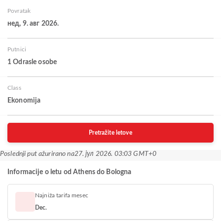
Povratak
нед, 9. авг 2026.
Putnici
1 Odrasle osobe
Class
Ekonomija
Pretražite letove
Poslednji put ažurirano na
27. јул 2026. 03:03 GMT+0
Informacije o letu od Athens do Bologna
Najniža tarifa mesec
Dec.