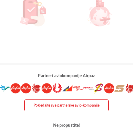
Partneri aviokompanije Airpaz
Pogledajte sve partnerske avio-kompanije
Ne propustite!