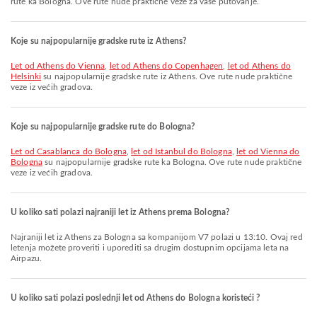
rute ka Bologna. Ove rute nude praktične veze za vaše putovanje.
Koje su najpopularnije gradske rute iz Athens?
let od Athens do Vienna
,
let od Athens do Copenhagen
,
let od Athens do
Helsinki
su najpopularnije gradske rute iz Athens. Ove rute nude praktične
veze iz većih gradova.
Koje su najpopularnije gradske rute do Bologna?
let od Casablanca do Bologna
,
let od Istanbul do Bologna
,
let od Vienna do
Bologna
su najpopularnije gradske rute ka Bologna. Ove rute nude praktične
veze iz većih gradova.
U koliko sati polazi najraniji let iz Athens prema Bologna?
Najraniji let iz Athens za Bologna sa kompanijom V7 polazi u 13:10. Ovaj red
letenja možete proveriti i uporediti sa drugim dostupnim opcijama leta na
Airpazu.
U koliko sati polazi poslednji let od Athens do Bologna koristeći ?