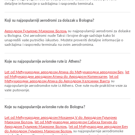
detaljne informacije o sadržajima i rasporedu terminala.
Koji su najpopularniji aerodromi za dolazak u Bologna?
Аеродром Гуљермо Маркони Болоњ
su najpopularniji aerodromi za dolaske
u Bologna. Ovi aerodromi nude Taksi i brojne druge sadržaje kako bi
unapredili vaše putničko iskustvo. Možete proveriti detaljne informacije o
sadržajima i rasporedu terminala na ovim aerodromima.
Koje su najpopularnije avionske rute iz Athens?
let od Међународни аеродром Атина do Међународни аеродром Беч
,
let
od Међународни аеродром Атина do Аеродром Копенхаген
,
let od
Међународни аеродром Атина do Аеродром Хелсинки Ванта
su
najpopularnije aerodromske rute iz Athens. Ove rute nude praktične veze za
vaše putovanje.
Koje su najpopularnije avionske rute do Bologna?
let od Међународни аеродром Мохамед V do Аеродром Гуљермо
Маркони Болоњ
,
let od Међународни аеродром Сабиха Гокчен do
Аеродром Гуљермо Маркони Болоњ
,
let od Међународни аеродром Беч
do Аеродром Гуљермо Маркони Болоњ
su najpopularnije aerodromske