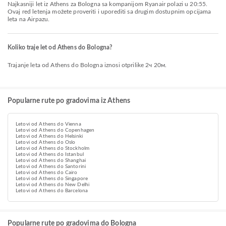
Najkasniji let iz Athens za Bologna sa kompanijom Ryanair polazi u 20:55.
Ovaj red letenja možete proveriti i uporediti sa drugim dostupnim opcijama
leta na Airpazu.
Koliko traje let od Athens do Bologna?
Trajanje leta od Athens do Bologna iznosi otprilike 2ч 20м.
Popularne rute po gradovima iz Athens
Letovi od Athens do Vienna
Letovi od Athens do Copenhagen
Letovi od Athens do Helsinki
Letovi od Athens do Oslo
Letovi od Athens do Stockholm
Letovi od Athens do Istanbul
Letovi od Athens do Shanghai
Letovi od Athens do Santorini
Letovi od Athens do Cairo
Letovi od Athens do Singapore
Letovi od Athens do New Delhi
Letovi od Athens do Barcelona
Popularne rute po gradovima do Bologna