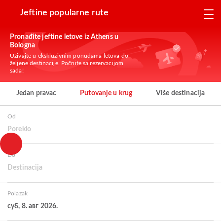
Jeftine popularne rute
Pronađite jeftine letove iz Athens u
Bologna
Uživajte u ekskluzivnim ponudama letova do
željene destinacije. Počnite sa rezervacijom
sada!
Jedan pravac
Putovanje u krug
Više destinacija
Od
Poreklo
Do
Destinacija
Polazak
суб, 8. авг 2026.