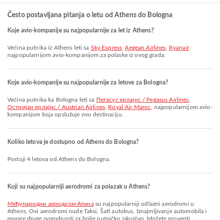
Često postavljana pitanja o letu od Athens do Bologna
Koje avio-kompanije su najpopularnije za let iz Athens?
Većina putnika iz Athens leti sa
Sky Express
,
Aegean Airlines
,
Ryanair
,
najpopularnijom avio-kompanijom za polaske iz ovog grada.
Koje avio-kompanije su najpopularnije za letove za Bologna?
Većina putnika ka Bologna leti sa
Пегасус ерлајнс / Pegasus Airlines
,
Остријан ерлајнс / Austrian Airlines
,
Royal Air Maroc
, najpopularnijom avio-
kompanijom koja opslužuje ovu destinaciju.
Koliko letova je dostupno od Athens do Bologna?
Postoji 4 letova od Athens do Bologna.
Koji su najpopularniji aerodromi za polazak u Athens?
Међународни аеродром Атина
su najpopularniji odlazni aerodromi u
Athens. Ovi aerodromi nude Taksi, Šatl autobus, Iznajmljivanje automobila i
mnoge druge pogodnosti za bolje putničko iskustvo. Možete proveriti