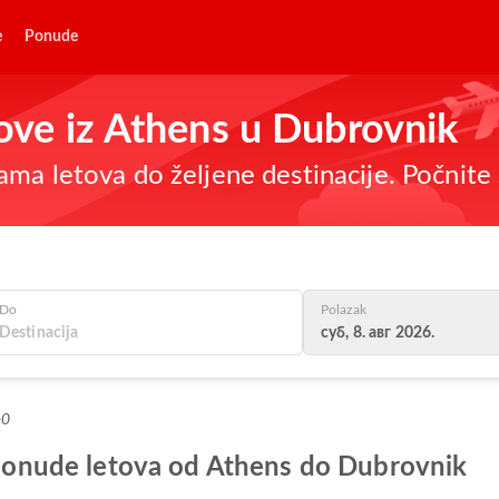
e
Ponude
tove iz Athens u Dubrovnik
ma letova do željene destinacije. Počnite 
Do
Polazak
суб, 8. авг 2026.
+0
e ponude letova od Athens do Dubrovnik