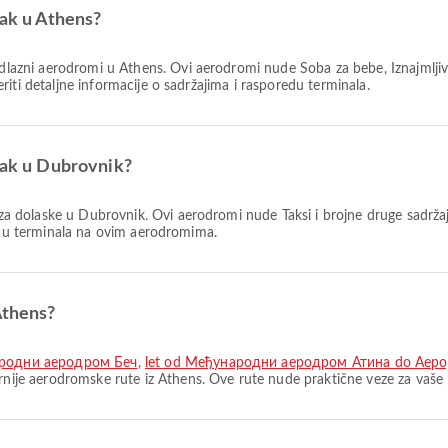
zak u Athens?
odlazni aerodromi u Athens. Ovi aerodromi nude Soba za bebe, Iznajmljiv
iti detaljne informacije o sadržajima i rasporedu terminala.
azak u Dubrovnik?
za dolaske u Dubrovnik. Ovi aerodromi nude Taksi i brojne druge sadržaj
redu terminala na ovim aerodromima.
Athens?
ародни аеродром Беч
,
let od Међународни аеродром Атина do Аер
nije aerodromske rute iz Athens. Ove rute nude praktične veze za vaše