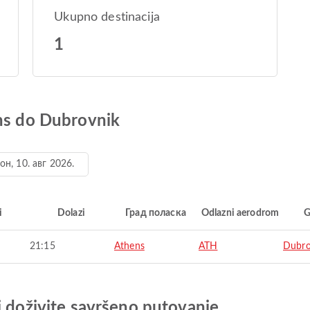
Ukupno destinacija
1
ens do Dubrovnik
он, 10. авг 2026.
i
Dolazi
Град поласка
Odlazni aerodrom
G
21:15
Athens
ATH
Dubro
i doživite savršeno putovanje