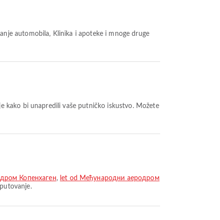
anje automobila, Klinika i apoteke i mnoge druge
e kako bi unapredili vaše putničko iskustvo. Možete
одром Копенхаген
,
let od Међународни аеродром
 putovanje.