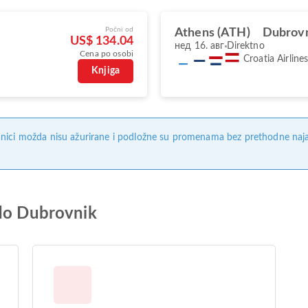
Počni od
Athens (ATH)
Dubrovn
US$ 134.04
нед 16. авг
Direktno
Cena po osobi
Croatia Airline
Knjiga
nici možda nisu ažurirane i podložne su promenama bez prethodne naj
 do Dubrovnik