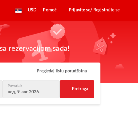
USD
Pomoć
Prijavite se/ Registrujte se
sa rezervacijom sada!
Pregledaj listu porudžbina
Povratak
Pretraga
нед, 9. авг 2026.