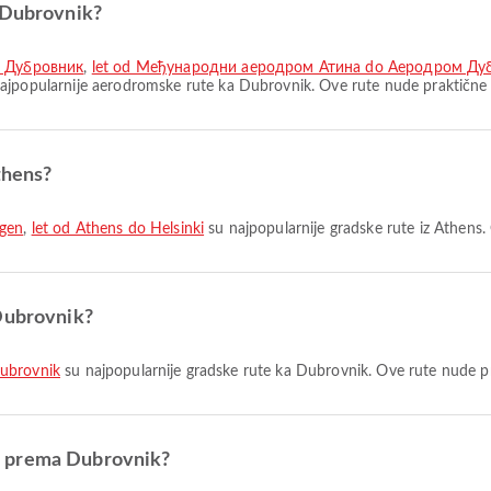
o Dubrovnik?
м Дубровник
,
let od Међународни аеродром Атина do Аеродром Ду
ajpopularnije aerodromske rute ka Dubrovnik. Ove rute nude praktične 
thens?
agen
,
let od Athens do Helsinki
su najpopularnije gradske rute iz Athens.
 Dubrovnik?
Dubrovnik
su najpopularnije gradske rute ka Dubrovnik. Ove rute nude pr
ens prema Dubrovnik?