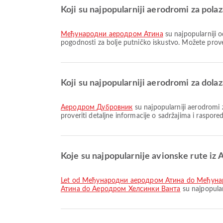
Koji su najpopularniji aerodromi za pola
Међународни аеродром Атина
su najpopularniji 
pogodnosti za bolje putničko iskustvo. Možete prover
Koji su najpopularniji aerodromi za dol
Аеродром Дубровник
su najpopularniji aerodromi 
proveriti detaljne informacije o sadržajima i raspo
Koje su najpopularnije avionske rute iz 
let od Међународни аеродром Атина do Међун
Атина do Аеродром Хелсинки Ванта
su najpopular