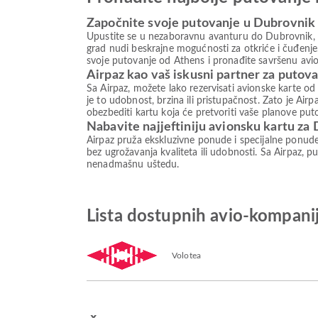
Započnite svoje putovanje u Dubrovnik
Upustite se u nezaboravnu avanturu do Dubrovnik, de
grad nudi beskrajne mogućnosti za otkriće i čuđenje.
svoje putovanje od Athens i pronađite savršenu avio
Airpaz kao vaš iskusni partner za putov
Sa Airpaz, možete lako rezervisati avionske karte od
je to udobnost, brzina ili pristupačnost. Zato je A
obezbediti kartu koja će pretvoriti vaše planove put
Nabavite najjeftiniju avionsku kartu za
Airpaz pruža ekskluzivne ponude i specijalne ponud
bez ugrožavanja kvaliteta ili udobnosti. Sa Airpaz, pu
nenadmašnu uštedu.
Lista dostupnih avio-kompani
Volotea