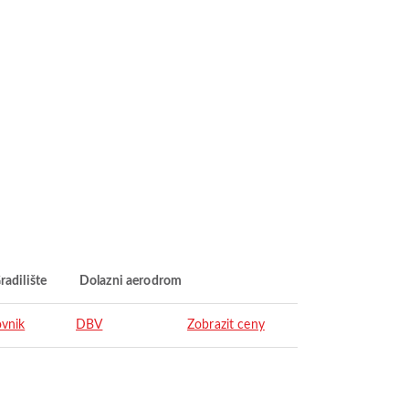
radilište
Dolazni aerodrom
vnik
DBV
Zobrazit ceny