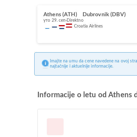
Athens (ATH)
Dubrovnik (DBV)
уто 29. сеп
Direktno
Croatia Airlines
Imajte na umu da cene navedene na ovoj stra
najtačnije i aktuelnije informacije.
Informacije o letu od Athens