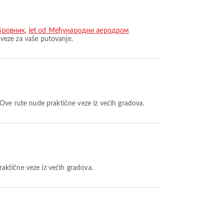
бровник
,
let od Међународни аеродром
veze za vaše putovanje.
 Ove rute nude praktične veze iz većih gradova.
aktične veze iz većih gradova.