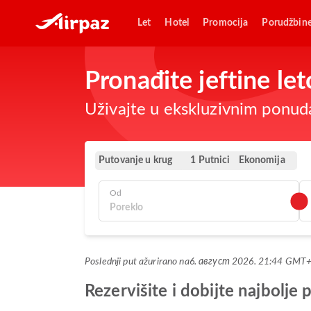
Let
Hotel
Promocija
Porudžbin
Pronađite jeftine le
Uživajte u ekskluzivnim ponuda
Putovanje u krug
Ekonomija
1 Putnici
Od
Poslednji put ažurirano na
6. август 2026. 21:44 GMT
Rezervišite i dobijte najbolj