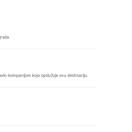
grada.
avio-kompanijom koja opslužuje ovu destinaciju.