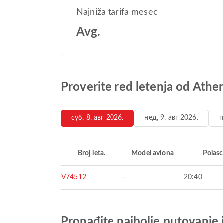
Najniža tarifa mesec
Avg.
Proverite red letenja od Ath
суб, 8. авг 2026.
нед, 9. авг 2026.
п
Broj leta.
Model aviona
Polasc
V74512
-
20:40
Pronađite najbolje putovanje 