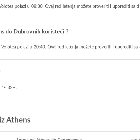
 Volotea polazi u 08:30. Ovaj red letenja možete proveriti i uporediti sa
ens do Dubrovnik koristeći ?
m Volotea polazi u 20:40. Ovaj red letenja možete proveriti i uporediti 
?
e 1ч 32м.
iz Athens