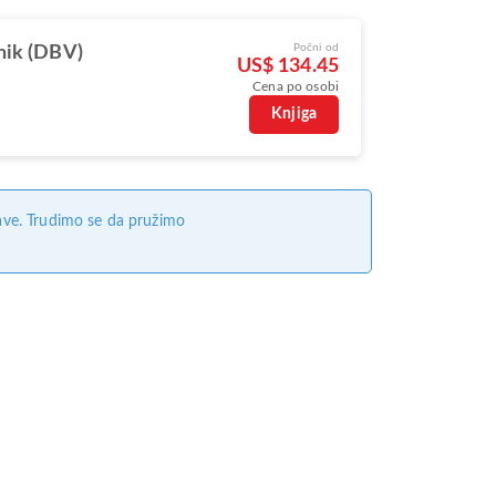
Počni od
ik (DBV)
US$ 134.45
Cena po osobi
s
Knjiga
ave. Trudimo se da pružimo