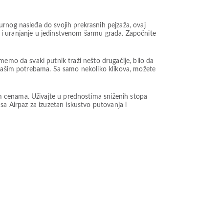
rnog nasleđa do svojih prekrasnih pejzaža, ovaj
a, i uranjanje u jedinstvenom šarmu grada. Započnite
memo da svaki putnik traži nešto drugačije, bilo da
e vašim potrebama. Sa samo nekoliko klikova, možete
m cenama. Uživajte u prednostima sniženih stopa
t sa Airpaz za izuzetan iskustvo putovanja i