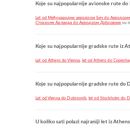
Koje su najpopularnije avionske rute d
let od Међународни аеродром Беч do Аеродро
Стокхолм Арланда do Аеродром Дубровник
su n
Koje su najpopularnije gradske rute iz A
let od Athens do Vienna
,
let od Athens do Copenh
Koje su najpopularnije gradske rute do
let od Vienna do Dubrovnik
,
let od Stockholm do 
U koliko sati polazi najraniji let iz Ath