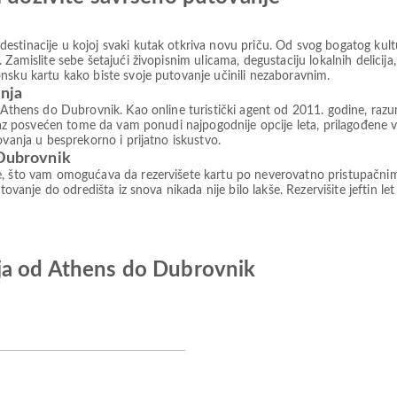
stinacije u kojoj svaki kutak otkriva novu priču. Od svog bogatog kultu
 Zamislite sebe šetajući živopisnim ulicama, degustaciju lokalnih delicij
nsku kartu kako biste svoje putovanje učinili nezaboravnim.
anja
 Athens do Dubrovnik. Kao online turistički agent od 2011. godine, razu
irpaz posvećen tome da vam ponudi najpogodnije opcije leta, prilagođen
ovanja u besprekorno i prijatno iskustvo.
 Dubrovnik
e, što vam omogućava da rezervišete kartu po neverovatno pristupačni
tovanje do odredišta iz snova nikada nije bilo lakše. Rezervišite jeftin le
ja od Athens do Dubrovnik