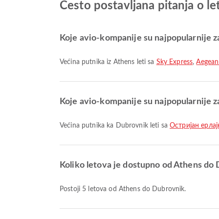
Često postavljana pitanja o l
Koje avio-kompanije su najpopularnije za
Većina putnika iz Athens leti sa
Sky Express
,
Aegean 
Koje avio-kompanije su najpopularnije z
Većina putnika ka Dubrovnik leti sa
Остријан ерлајн
Koliko letova je dostupno od Athens do
Postoji 5 letova od Athens do Dubrovnik.