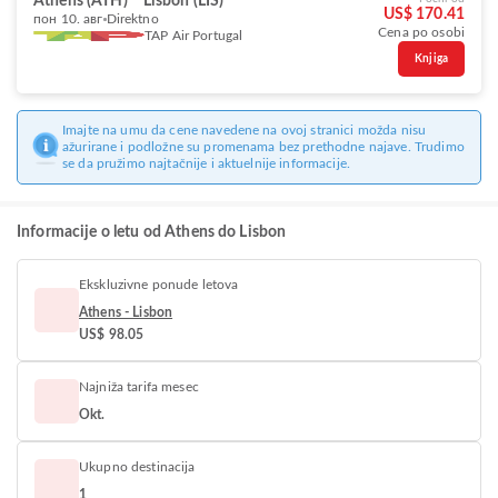
Athens (ATH)
Lisbon (LIS)
US$ 170.41
пон 10. авг
Direktno
Cena po osobi
TAP Air Portugal
Knjiga
Imajte na umu da cene navedene na ovoj stranici možda nisu
ažurirane i podložne su promenama bez prethodne najave. Trudimo
se da pružimo najtačnije i aktuelnije informacije.
Informacije o letu od Athens do Lisbon
Ekskluzivne ponude letova
Athens - Lisbon
US$ 98.05
Najniža tarifa mesec
Okt.
Ukupno destinacija
1