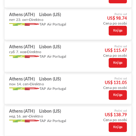
Athens (ATH)
Lisbon (LIS)
Počni od
US$ 98.74
пет 23. окт
Direktno
Cena po osobi
TAP Air Portugal
Knjiga
Athens (ATH)
Lisbon (LIS)
Počni od
US$ 115.47
суб 7. нов
Direktno
Cena po osobi
TAP Air Portugal
Knjiga
Athens (ATH)
Lisbon (LIS)
Počni od
US$ 131.05
пон 14. сеп
Direktno
Cena po osobi
TAP Air Portugal
Knjiga
Athens (ATH)
Lisbon (LIS)
Počni od
US$ 138.79
нед 16. авг
Direktno
Cena po osobi
TAP Air Portugal
Knjiga