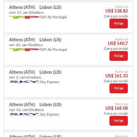
Athens (ATH)
Lisbon (LIS)
Počni od
US$ 138.82
пон 17. авг
Direktno
Cena po osobi
TAP Air Portugal
Knjiga
Athens (ATH)
Lisbon (LIS)
Počni od
US$ 140.7
чет 20. авг
Direktno
Cena po osobi
TAP Air Portugal
Knjiga
Athens (ATH)
Lisbon (LIS)
Počni od
US$ 161.33
пет 2. окт
Direktno
Cena po osobi
Sky Express
Knjiga
Athens (ATH)
Lisbon (LIS)
Počni od
US$ 168.08
сре 16. сеп
Direktno
Cena po osobi
Sky Express
Knjiga
Počni od