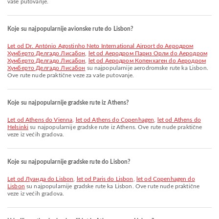
vaše putovanje.
Koje su najpopularnije avionske rute do Lisbon?
let od Dr. António Agostinho Neto International Airport do Aеродром
Хумберто Делгадо Лисабон
,
let od Aеродром Париз Орли do Aеродром
Хумберто Делгадо Лисабон
,
let od Аеродром Копенхаген do Aеродром
Хумберто Делгадо Лисабон
su najpopularnije aerodromske rute ka Lisbon.
Ove rute nude praktične veze za vaše putovanje.
Koje su najpopularnije gradske rute iz Athens?
let od Athens do Vienna
,
let od Athens do Copenhagen
,
let od Athens do
Helsinki
su najpopularnije gradske rute iz Athens. Ove rute nude praktične
veze iz većih gradova.
Koje su najpopularnije gradske rute do Lisbon?
let od Луанда do Lisbon
,
let od Paris do Lisbon
,
let od Copenhagen do
Lisbon
su najpopularnije gradske rute ka Lisbon. Ove rute nude praktične
veze iz većih gradova.