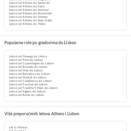
Letovi od Athens do Santorini
Letovi od Athens do Cairo
Letovi od Athens do Istanbul
Letovi od Athens do Stockholm
Letovi od Athens do Amman
Letovi od Athens do New Delhi
Letovi od Athens do Tbilisi
Popularne rute po gradovima do Lisbon
Letovi od Луанда do Lisbon
Letovi od Paris do Lisbon
Letovi od Copenhagen do Lisbon
Letovi od Brussels do Lisbon
Letovi od Oslo do Lisbon
Letovi od Barcelona do Lisbon
Letovi od Madrid do Lisbon
Letovi od Casablanca do Lisbon
Letovi od Funchal do Lisbon
Letovi od Frankfurt Main do Lisbon
Letovi od Algiers do Lisbon
Letovi od Rome do Lisbon
Više preporučenih letova Athens i Lisbon
Let Iz Athens