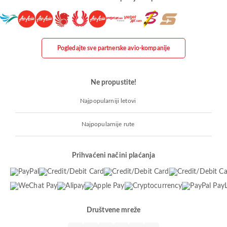
Pogledajte sve partnerske avio-kompanije
Ne propustite!
Najpopularniji letovi
Najpopularnije rute
Prihvaćeni načini plaćanja
Društvene mreže