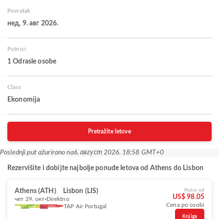
Povratak
нед, 9. авг 2026.
Putnici
1 Odrasle osobe
Class
Ekonomija
Pretražite letove
Poslednji put ažurirano na
6. август 2026. 18:58 GMT+0
Rezervišite i dobijte najbolje ponude letova od Athens do Lisbon
Athens (ATH)
Lisbon (LIS)
Počni od
US$ 98.05
чет 29. окт
Direktno
Cena po osobi
TAP Air Portugal
Knjiga