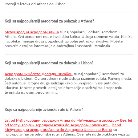
Postoji 9 letova od Athens do Lisbon.
Koji su najpopularniji aerodromi za polazak u Athens?
Међународни аеродром Атина
su najpopularniji odlazni aerodromi u
Athens. Ovi aerodromi nude Invalidska kolica, Usluga razmene valuta, Klinika
i apoteke i mnoge druge pogodnosti za bolje putničko iskustvo. Možete
proveriti detaljne informacije o sadržajima i rasporedu terminala.
Koji su najpopularniji aerodromi za dolazak u Lisbon?
Aеродром Хумберто Делгадо Лисабон
su najpopularniji aerodromi za
dolaske u Lisbon. Ovi aerodromi nude Usluga razmene valuta, Parking mesta,
Šatl autobus i brojne druge sadržaje kako bi unapredili vaše putničko
iskustvo. Možete proveriti detaljne informacije o sadržajima i rasporedu
terminala na ovim aerodromima.
Koje su najpopularnije avionske rute iz Athens?
let od Међународни аеродром Атина do Међународни аеродром Беч
,
let
od Међународни аеродром Атина do Аеродром Копенхаген
,
let od
Међународни аеродром Атина do Аеродром Хелсинки Ванта
su
najpopularnije aerodromske rute iz Athens. Ove rute nude praktične veze za