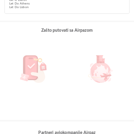
Let Iz Lisbon
Let Do Athens
Let Do Lisbon
Zašto putovati sa Airpazom
Partneri aviokompanije Airpaz