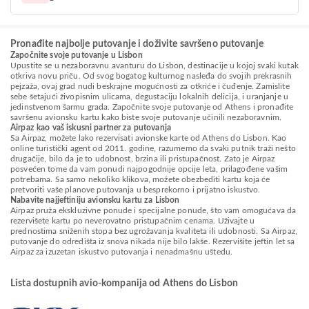
Pronađite najbolje putovanje i doživite savršeno putovanje
Započnite svoje putovanje u Lisbon
Upustite se u nezaboravnu avanturu do Lisbon, destinacije u kojoj svaki kutak
otkriva novu priču. Od svog bogatog kulturnog nasleđa do svojih prekrasnih
pejzaža, ovaj grad nudi beskrajne mogućnosti za otkriće i čuđenje. Zamislite
sebe šetajući živopisnim ulicama, degustaciju lokalnih delicija, i uranjanje u
jedinstvenom šarmu grada. Započnite svoje putovanje od Athens i pronađite
savršenu avionsku kartu kako biste svoje putovanje učinili nezaboravnim.
Airpaz kao vaš iskusni partner za putovanja
Sa Airpaz, možete lako rezervisati avionske karte od Athens do Lisbon. Kao
online turistički agent od 2011. godine, razumemo da svaki putnik traži nešto
drugačije, bilo da je to udobnost, brzina ili pristupačnost. Zato je Airpaz
posvećen tome da vam ponudi najpogodnije opcije leta, prilagođene vašim
potrebama. Sa samo nekoliko klikova, možete obezbediti kartu koja će
pretvoriti vaše planove putovanja u besprekorno i prijatno iskustvo.
Nabavite najjeftiniju avionsku kartu za Lisbon
Airpaz pruža ekskluzivne ponude i specijalne ponude, što vam omogućava da
rezervišete kartu po neverovatno pristupačnim cenama. Uživajte u
prednostima sniženih stopa bez ugrožavanja kvaliteta ili udobnosti. Sa Airpaz,
putovanje do odredišta iz snova nikada nije bilo lakše. Rezervišite jeftin let sa
Airpaz za izuzetan iskustvo putovanja i nenadmašnu uštedu.
Lista dostupnih avio-kompanija od Athens do Lisbon