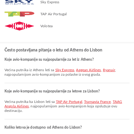
Sky Express
TAP Air Portugal
Volotea
Često postavljana pitanja o letu od Athens do Lisbon
Koje avio-kompanije su najpopularnije za let iz Athens?
Većina putnika iz Athens leti sa
Sky Express
,
Aegean Airlines
,
Ryanair
,
najpopularnijom avio-kompanijom za polaske iz ovog grada.
Koje avio-kompanije su najpopularnije za letove za Lisbon?
Većina putnika ka Lisbon leti sa
TAP Air Portugal
,
Transavia France
,
TAAG
Angola Airlines
, najpopularnijom avio-kompanijom koja opslužuje ovu
destinaciju.
Koliko letova je dostupno od Athens do Lisbon?