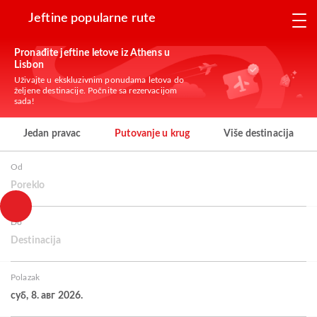
Jeftine popularne rute
Pronađite jeftine letove iz Athens u
Lisbon
Uživajte u ekskluzivnim ponudama letova do
željene destinacije. Počnite sa rezervacijom
sada!
Jedan pravac
Putovanje u krug
Više destinacija
Od
Poreklo
Do
Destinacija
Polazak
суб, 8. авг 2026.