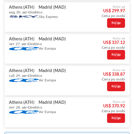
Athens (ATH)
Madrid (MAD)
Počni od
US$ 299.97
нед 30. авг
Direktno
Cena po osobi
Sky Express
Knjiga
Athens (ATH)
Madrid (MAD)
Počni od
US$ 337.12
чет 27. авг
Direktno
Cena po osobi
Air Europa
Knjiga
Athens (ATH)
Madrid (MAD)
Počni od
US$ 338.87
суб 29. авг
Direktno
Cena po osobi
Air Europa
Knjiga
Athens (ATH)
Madrid (MAD)
Počni od
US$ 370.92
пет 28. авг
Direktno
Cena po osobi
Air Europa
Knjiga