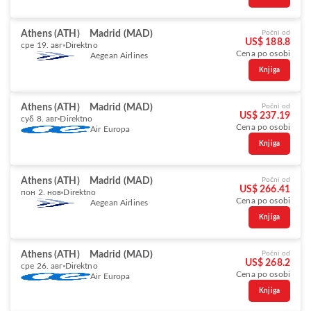
Athens (ATH)
Madrid (MAD)
Počni od
US$ 188.8
сре 19. авг
Direktno
Cena po osobi
Aegean Airlines
Knjiga
Athens (ATH)
Madrid (MAD)
Počni od
US$ 237.19
суб 8. авг
Direktno
Cena po osobi
Air Europa
Knjiga
Athens (ATH)
Madrid (MAD)
Počni od
US$ 266.41
пон 2. нов
Direktno
Cena po osobi
Aegean Airlines
Knjiga
Athens (ATH)
Madrid (MAD)
Počni od
US$ 268.2
сре 26. авг
Direktno
Cena po osobi
Air Europa
Knjiga