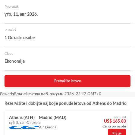
Povratak
уто, 11. авг 2026.
Putnici
1 Odrasle osobe
Class
Ekonomija
Pretražite letove
Poslednji put ažurirano na
8. август 2026. 22:47 GMT+0
Rezervišite i dobijte najbolje ponude letova od Athens do Madrid
Athens (ATH)
Madrid (MAD)
Počni od
US$ 165.83
суб 5. сеп
Direktno
Cena po osobi
Air Europa
Knjiga