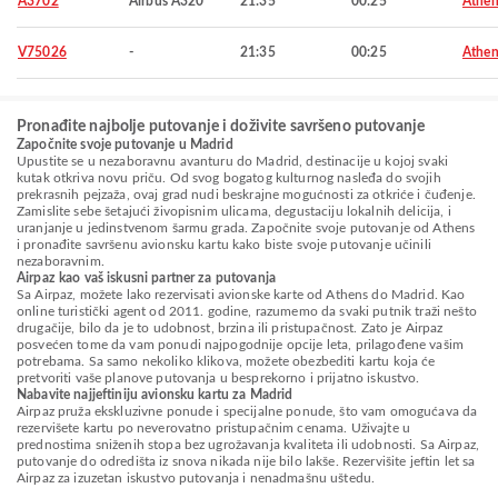
A3702
Airbus A320
21:35
00:25
Athen
V75026
-
21:35
00:25
Athen
Pronađite najbolje putovanje i doživite savršeno putovanje
Započnite svoje putovanje u Madrid
Upustite se u nezaboravnu avanturu do Madrid, destinacije u kojoj svaki
kutak otkriva novu priču. Od svog bogatog kulturnog nasleđa do svojih
prekrasnih pejzaža, ovaj grad nudi beskrajne mogućnosti za otkriće i čuđenje.
Zamislite sebe šetajući živopisnim ulicama, degustaciju lokalnih delicija, i
uranjanje u jedinstvenom šarmu grada. Započnite svoje putovanje od Athens
i pronađite savršenu avionsku kartu kako biste svoje putovanje učinili
nezaboravnim.
Airpaz kao vaš iskusni partner za putovanja
Sa Airpaz, možete lako rezervisati avionske karte od Athens do Madrid. Kao
online turistički agent od 2011. godine, razumemo da svaki putnik traži nešto
drugačije, bilo da je to udobnost, brzina ili pristupačnost. Zato je Airpaz
posvećen tome da vam ponudi najpogodnije opcije leta, prilagođene vašim
potrebama. Sa samo nekoliko klikova, možete obezbediti kartu koja će
pretvoriti vaše planove putovanja u besprekorno i prijatno iskustvo.
Nabavite najjeftiniju avionsku kartu za Madrid
Airpaz pruža ekskluzivne ponude i specijalne ponude, što vam omogućava da
rezervišete kartu po neverovatno pristupačnim cenama. Uživajte u
prednostima sniženih stopa bez ugrožavanja kvaliteta ili udobnosti. Sa Airpaz,
putovanje do odredišta iz snova nikada nije bilo lakše. Rezervišite jeftin let sa
Airpaz za izuzetan iskustvo putovanja i nenadmašnu uštedu.