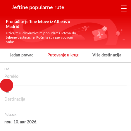
Jeftine popularne rute
Pronađite jeftine letove iz Athens u
Madrid
Uživajte u ekskluzivnim ponudama letova do
željene destinacije. Počnite sa rezervacijom
sada!
Jedan pravac
Putovanje u krug
Više destinacija
Od
Poreklo
Do
Destinacija
Polazak
пон, 10. авг 2026.