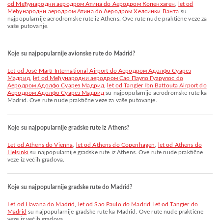
od Међународни аеродром Атина do Аеродром Копенхаген
,
let od
Међународни аеродром Атина do Аеродром Хелсинки Ванта
su
najpopularnije aerodromske rute iz Athens. Ove rute nude praktične veze za
vaše putovanje.
Koje su najpopularnije avionske rute do Madrid?
let od José Martí International Airport do Аеродром Адолфо Суарез
Мадрид
,
let od Међународни аеродром Сао Пауло Гуарулос do
Аеродром Адолфо Суарез Мадрид
,
let od Tangier Ibn Battouta Airport do
Аеродром Адолфо Суарез Мадрид
su najpopularnije aerodromske rute ka
Madrid. Ove rute nude praktične veze za vaše putovanje.
Koje su najpopularnije gradske rute iz Athens?
let od Athens do Vienna
,
let od Athens do Copenhagen
,
let od Athens do
Helsinki
su najpopularnije gradske rute iz Athens. Ove rute nude praktične
veze iz većih gradova.
Koje su najpopularnije gradske rute do Madrid?
let od Havana do Madrid
,
let od Sao Paulo do Madrid
,
let od Tangier do
Madrid
su najpopularnije gradske rute ka Madrid. Ove rute nude praktične
veze iz većih gradova.