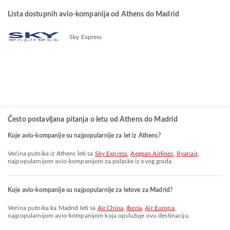
Lista dostupnih avio-kompanija od Athens do Madrid
Sky Express
Često postavljana pitanja o letu od Athens do Madrid
Koje avio-kompanije su najpopularnije za let iz Athens?
Većina putnika iz Athens leti sa
Sky Express
,
Aegean Airlines
,
Ryanair
,
najpopularnijom avio-kompanijom za polaske iz ovog grada.
Koje avio-kompanije su najpopularnije za letove za Madrid?
Većina putnika ka Madrid leti sa
Air China
,
Iberia
,
Air Europa
,
najpopularnijom avio-kompanijom koja opslužuje ovu destinaciju.