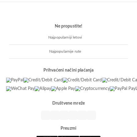
Ne propustite!
Najpopularniji letovi
Najpopularnije rute
Prihvaćeni načini plaćanja
Društvene mreže
Preuzmi