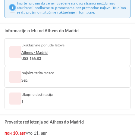
Imajte na umu da cene navedene na ovoj stranici možda nisu
ažurirane i podložne su promenama bez prethodne najave. Trudimo
se da pružimo najtačnije i aktuelnije informacije.
Informacije o letu od Athens do Madrid
Ekskluzivne ponude letova
Athens - Madrid
US$ 165.83
Najniža tarifa mesec
Sep.
Ukupno destinacija
1
Proverite red letenja od Athens do Madrid
пон 10. авг
уто 11. авг