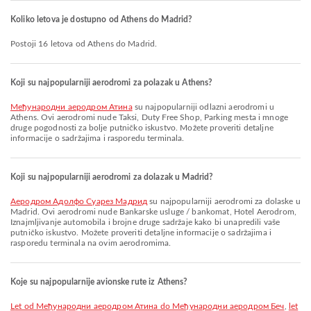
Koliko letova je dostupno od Athens do Madrid?
Postoji 16 letova od Athens do Madrid.
Koji su najpopularniji aerodromi za polazak u Athens?
Међународни аеродром Атина
su najpopularniji odlazni aerodromi u
Athens. Ovi aerodromi nude Taksi, Duty Free Shop, Parking mesta i mnoge
druge pogodnosti za bolje putničko iskustvo. Možete proveriti detaljne
informacije o sadržajima i rasporedu terminala.
Koji su najpopularniji aerodromi za dolazak u Madrid?
Аеродром Адолфо Суарез Мадрид
su najpopularniji aerodromi za dolaske u
Madrid. Ovi aerodromi nude Bankarske usluge / bankomat, Hotel Aerodrom,
Iznajmljivanje automobila i brojne druge sadržaje kako bi unapredili vaše
putničko iskustvo. Možete proveriti detaljne informacije o sadržajima i
rasporedu terminala na ovim aerodromima.
Koje su najpopularnije avionske rute iz Athens?
let od Међународни аеродром Атина do Међународни аеродром Беч
,
let