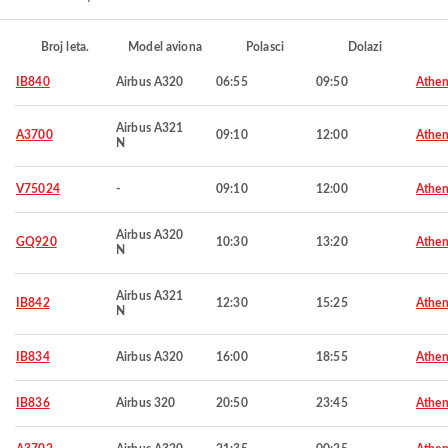
Broj leta.
Model aviona
Polasci
Dolazi
IB840
Airbus A320
06:55
09:50
Athen
Airbus A321
A3700
09:10
12:00
Athen
N
V75024
-
09:10
12:00
Athen
Airbus A320
GQ920
10:30
13:20
Athen
N
Airbus A321
IB842
12:30
15:25
Athen
N
IB834
Airbus A320
16:00
18:55
Athen
IB836
Airbus 320
20:50
23:45
Athen