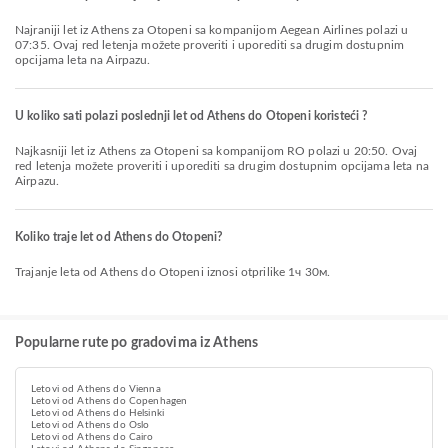
Najraniji let iz Athens za Otopeni sa kompanijom Aegean Airlines polazi u
07:35. Ovaj red letenja možete proveriti i uporediti sa drugim dostupnim
opcijama leta na Airpazu.
U koliko sati polazi poslednji let od Athens do Otopeni koristeći ?
Najkasniji let iz Athens za Otopeni sa kompanijom RO polazi u 20:50. Ovaj
red letenja možete proveriti i uporediti sa drugim dostupnim opcijama leta na
Airpazu.
Koliko traje let od Athens do Otopeni?
Trajanje leta od Athens do Otopeni iznosi otprilike 1ч 30м.
Popularne rute po gradovima iz Athens
Letovi od Athens do Vienna
Letovi od Athens do Copenhagen
Letovi od Athens do Helsinki
Letovi od Athens do Oslo
Letovi od Athens do Cairo