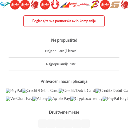
Pogledajte sve partnerske avio-kompanije
Ne propustite!
Najpopularniji letovi
Najpopularnije rute
Prihvaćeni načini plaćanja
Društvene mreže