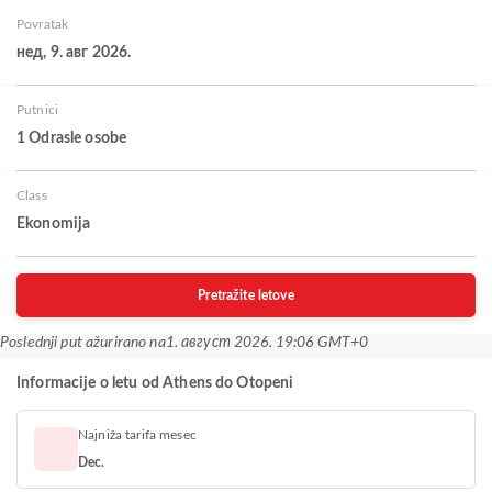
Povratak
нед, 9. авг 2026.
Putnici
1 Odrasle osobe
Class
Ekonomija
Pretražite letove
Poslednji put ažurirano na
1. август 2026. 19:06 GMT+0
Informacije o letu od Athens do Otopeni
Najniža tarifa mesec
Dec.