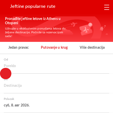
Jeftine popularne rute
Pronađite jeftine letove iz Athens u
Otopeni
Uživajte u ekskluzivnim ponudama letova do
željene destinacije. Počnite sa rezervacijom
sada!
Jedan pravac
Putovanje u krug
Više destinacija
Od
Poreklo
Do
Destinacija
Polazak
суб, 8. авг 2026.