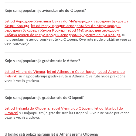
Koje su najpopularnije avionske rute do Otopeni?
let od Аеродром Хелсинки Ванта do Међународни аеродром Букурешт
Хенри Коанда
,
let od Међународни аеродром Беч do Међународни
аеродром Букурешт Хенри Коанда
,
let od Међународни аеродром
Сабиха Гокчен do Међународни аеродром Букурешт Хенри Коанда
su
najpopularnije aerodromske rute ka Otopeni. Ove rute nude praktične veze za
vaše putovanje.
Koje su najpopularnije gradske rute iz Athens?
let od Athens do Vienna
,
let od Athens do Copenhagen
,
let od Athens do
Helsinki
su najpopularnije gradske rute iz Athens. Ove rute nude praktične
veze iz većih gradova.
Koje su najpopularnije gradske rute do Otopeni?
let od Helsinki do Otopeni
,
let od Vienna do Otopeni
,
let od Istanbul do
Otopeni
su najpopularnije gradske rute ka Otopeni. Ove rute nude praktične
veze iz većih gradova.
U koliko sati polazi najraniji let iz Athens prema Otopeni?