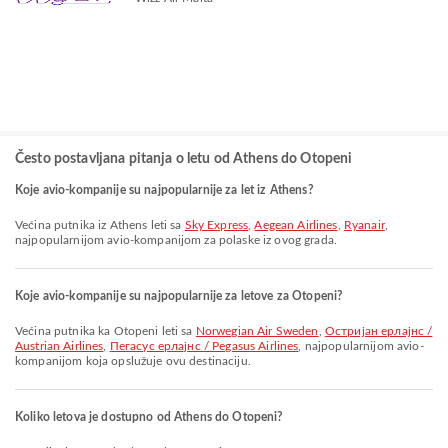
Često postavljana pitanja o letu od Athens do Otopeni
Koje avio-kompanije su najpopularnije za let iz Athens?
Većina putnika iz Athens leti sa
Sky Express
,
Aegean Airlines
,
Ryanair
,
najpopularnijom avio-kompanijom za polaske iz ovog grada.
Koje avio-kompanije su najpopularnije za letove za Otopeni?
Većina putnika ka Otopeni leti sa
Norwegian Air Sweden
,
Остријан ерлајнс /
Austrian Airlines
,
Пегасус ерлајнс / Pegasus Airlines
, najpopularnijom avio-
kompanijom koja opslužuje ovu destinaciju.
Koliko letova je dostupno od Athens do Otopeni?