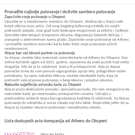
Pronađite najbolje putovanje i doživite savršeno putovanje
Započnite svoje putovanje u Otopeni
Upustite se u nezaboravnu avanturu do Otopeni, destinacije u kojoj svaki
kutak otkriva novu priču. Od svog bogatog kulturnog nasleđa do svojih
prekrasnih pejzaža, ovaj grad nudi beskrajne mogućnosti za otkriće i čuđenje.
Zamislite sebe šetajući živopisnim ulicama, degustaciju lokalnih delicija, i
uranjanje u jedinstvenom šarmu grada. Započnite svoje putovanje od Athens
i pronađite savršenu avionsku kartu kako biste svoje putovanje učinili
nezaboravnim.
Airpaz kao vaš iskusni partner za putovanja
Sa Airpaz, možete lako rezervisati avionske karte od Athens do Otopeni. Kao
online turistički agent od 2011. godine, razumemo da svaki putnik traži nešto
drugačije, bilo da je to udobnost, brzina ili pristupačnost. Zato je Airpaz
posvećen tome da vam ponudi najpogodnije opcije leta, prilagođene vašim
potrebama. Sa samo nekoliko klikova, možete obezbediti kartu koja će
pretvoriti vaše planove putovanja u besprekorno i prijatno iskustvo.
Nabavite najjeftiniju avionsku kartu za Otopeni
Airpaz pruža ekskluzivne ponude i specijalne ponude, što vam omogućava da
rezervišete kartu po neverovatno pristupačnim cenama. Uživajte u
prednostima sniženih stopa bez ugrožavanja kvaliteta ili udobnosti. Sa Airpaz,
putovanje do odredišta iz snova nikada nije bilo lakše. Rezervišite jeftin let sa
Airpaz za izuzetan iskustvo putovanja i nenadmašnu uštedu.
Lista dostupnih avio-kompanija od Athens do Otopeni
Wizz Air Malta