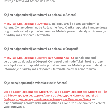
Postoji 5 letova od Athens do Otopeni.
Koji su najpopularniji aerodromi za polazak u Athens?
Међународни аеродром Атина
su najpopularniji odlazni aerodromi u
Athens. Ovi aerodromi nude Ručavanje, Voz, Klinika i apoteke i mnoge druge
pogodnosti za bolje putničko iskustvo. Možete proveriti detaljne informacije
o sadržajima i rasporedu terminala.
Koji su najpopularniji aerodromi za dolazak u Otopeni?
Међународни аеродром Букурешт Хенри Коанда
su najpopularniji
aerodromi za dolaske u Otopeni. Ovi aerodromi nude Taksi i brojne druge
sadržaje kako bi unapredili vaše putničko iskustvo. Možete proveriti detaljne
informacije o sadržajima i rasporedu terminala na ovim aerodromima.
Koje su najpopularnije avionske rute iz Athens?
let od Међународни аеродром Атина do Међународни аеродром Беч
,
let
od Међународни аеродром Атина do Аеродром Копенхаген
,
let od
Међународни аеродром Атина do Аеродром Хелсинки Ванта
su
najpopularnije aerodromske rute iz Athens. Ove rute nude praktične veze za
vaše putovanje.