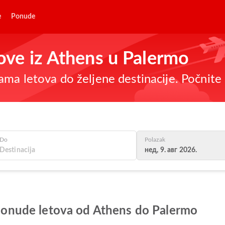
e
Ponude
tove iz Athens u Palermo
ma letova do željene destinacije. Počnite 
Do
Polazak
нед, 9. авг 2026.
e ponude letova od Athens do Palermo