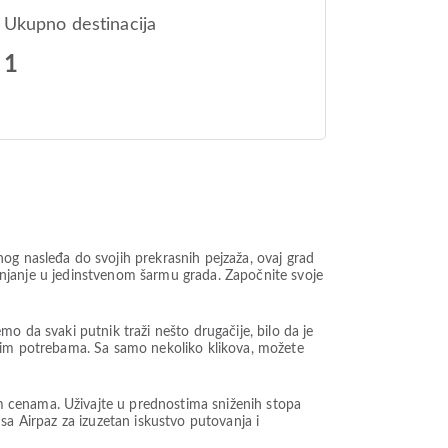
Ukupno destinacija
1
og nasleđa do svojih prekrasnih pejzaža, ovaj grad
uranjanje u jedinstvenom šarmu grada. Započnite svoje
o da svaki putnik traži nešto drugačije, bilo da je
ašim potrebama. Sa samo nekoliko klikova, možete
m cenama. Uživajte u prednostima sniženih stopa
t sa Airpaz za izuzetan iskustvo putovanja i