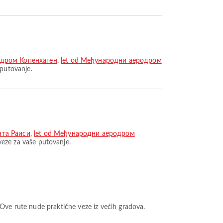
одром Копенхаген
,
let od Међународни аеродром
 putovanje.
нта Раиси
,
let od Међународни аеродром
eze za vaše putovanje.
 Ove rute nude praktične veze iz većih gradova.