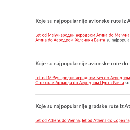
Koje su najpopularnije avionske rute iz 
let od Међународни аеродром Атина do Међун
Атина do Аеродром Хелсинки Ванта
su najpopular
Koje su najpopularnije avionske rute do
let od Међународни аеродром Беч do Аеродром
Стокхолм Арланда do Аеродром Пунта Раиси
su 
Koje su najpopularnije gradske rute iz A
let od Athens do Vienna
,
let od Athens do Copenh