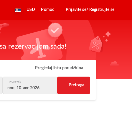
USD
Pomoć
Prijavite se/ Registrujte se
sa rezervacijom sada!
Pregledaj listu porudžbina
Povratak
Pretraga
пон, 10. авг 2026.