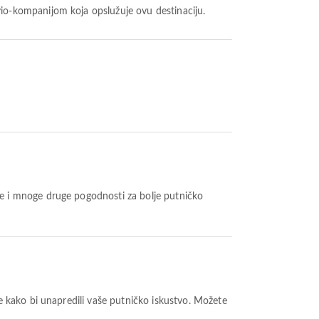
vio-kompanijom koja opslužuje ovu destinaciju.
be i mnoge druge pogodnosti za bolje putničko
e kako bi unapredili vaše putničko iskustvo. Možete