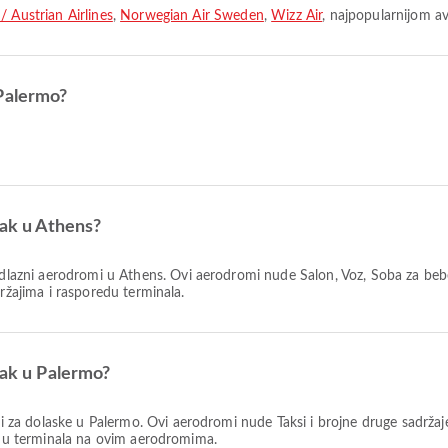
 Austrian Airlines
,
Norwegian Air Sweden
,
Wizz Air
, najpopularnijom a
 Palermo?
zak u Athens?
odlazni aerodromi u Athens. Ovi aerodromi nude Salon, Voz, Soba za be
držajima i rasporedu terminala.
zak u Palermo?
 za dolaske u Palermo. Ovi aerodromi nude Taksi i brojne druge sadržaj
redu terminala na ovim aerodromima.