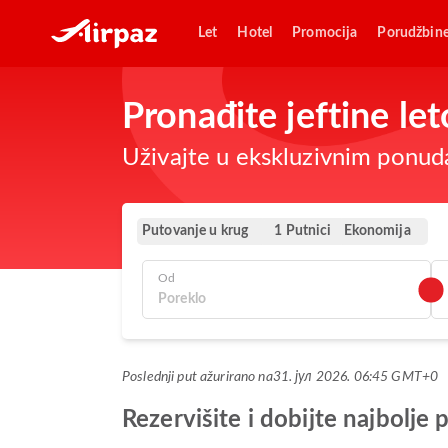
Let
Hotel
Promocija
Porudžbin
Pronađite jeftine le
Uživajte u ekskluzivnim ponuda
Putovanje u krug
Ekonomija
1 Putnici
Od
Poslednji put ažurirano na
31. јул 2026. 06:45 GMT+0
Rezervišite i dobijte najbolj