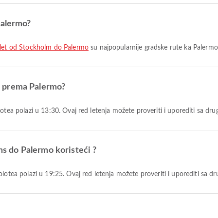
Palermo?
let od Stockholm do Palermo
su najpopularnije gradske rute ka Palermo
ens prema Palermo?
olotea polazi u 13:30. Ovaj red letenja možete proveriti i uporediti sa d
ens do Palermo koristeći ?
Volotea polazi u 19:25. Ovaj red letenja možete proveriti i uporediti sa 