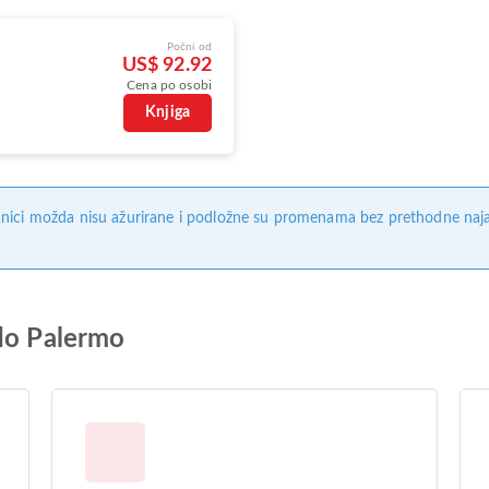
Počni od
US$ 92.92
Cena po osobi
Knjiga
nici možda nisu ažurirane i podložne su promenama bez prethodne naj
 do Palermo