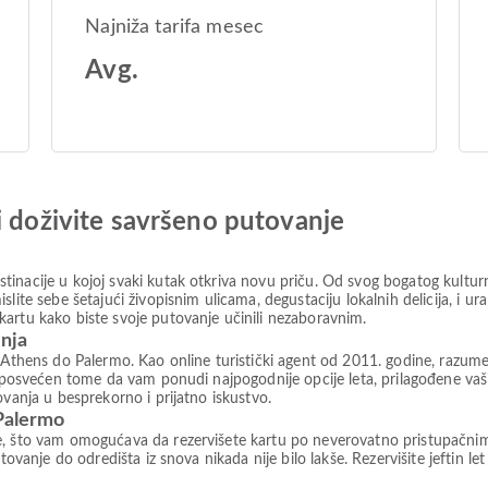
Najniža tarifa mesec
Avg.
i doživite savršeno putovanje
inacije u kojoj svaki kutak otkriva novu priču. Od svog bogatog kulturn
slite sebe šetajući živopisnim ulicama, degustaciju lokalnih delicija, i 
artu kako biste svoje putovanje učinili nezaboravnim.
anja
 Athens do Palermo. Kao online turistički agent od 2011. godine, razumem
az posvećen tome da vam ponudi najpogodnije opcije leta, prilagođene v
ovanja u besprekorno i prijatno iskustvo.
 Palermo
e, što vam omogućava da rezervišete kartu po neverovatno pristupačni
tovanje do odredišta iz snova nikada nije bilo lakše. Rezervišite jeftin le