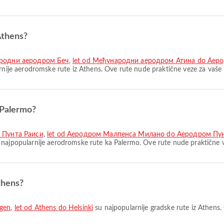
Athens?
ародни аеродром Беч
,
let od Међународни аеродром Атина do Аер
nije aerodromske rute iz Athens. Ove rute nude praktične veze za vaše
 Palermo?
 Пунта Раиси
,
let od Аеродром Малпенса Милано do Аеродром Пу
najpopularnije aerodromske rute ka Palermo. Ove rute nude praktične v
thens?
agen
,
let od Athens do Helsinki
su najpopularnije gradske rute iz Athens.