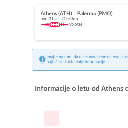
Athens (ATH)
Palermo (PMO)
пон 31. авг
Direktno
Volotea
Imajte na umu da cene navedene na ovoj stra
najtačnije i aktuelnije informacije.
Informacije o letu od Athens