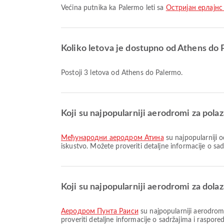
Većina putnika ka Palermo leti sa
Остријан ерлајнс /
Koliko letova je dostupno od Athens do
Postoji 3 letova od Athens do Palermo.
Koji su najpopularniji aerodromi za pola
Међународни аеродром Атина
su najpopularniji 
iskustvo. Možete proveriti detaljne informacije o sa
Koji su najpopularniji aerodromi za dola
Аеродром Пунта Раиси
su najpopularniji aerodromi
proveriti detaljne informacije o sadržajima i raspo