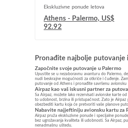
Ekskluzivne ponude letova
Athens - Palermo, US$
92.92
Pronađite najbolje putovanje 
Započnite svoje putovanje u Palermo
Upustite se u nezaboravnu avanturu do Palermo, dest
nudi beskrajne mogućnosti za otkriće i čuđenje. Zami
putovanje od Athens i pronađite savršenu avionsku k
Airpaz kao vaš iskusni partner za putov
Sa Airpaz, možete lako rezervisati avionske karte od
to udobnost, brzina ili pristupačnost. Zato je Airp
obezbediti kartu koja će pretvoriti vaše planove put
Nabavite najjeftiniju avionsku kartu za
Airpaz pruža ekskluzivne ponude i specijalne ponud
bez ugrožavanja kvaliteta ili udobnosti. Sa Airpaz, pu
nenadmašnu uštedu.