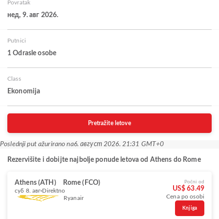
Povratak
нед, 9. авг 2026.
Putnici
1 Odrasle osobe
Class
Ekonomija
Pretražite letove
Poslednji put ažurirano na
6. август 2026. 21:31 GMT+0
Rezervišite i dobijte najbolje ponude letova od Athens do Rome
Athens (ATH)
Rome (FCO)
Počni od
US$ 63.49
суб 8. авг
Direktno
Cena po osobi
Ryanair
Knjiga