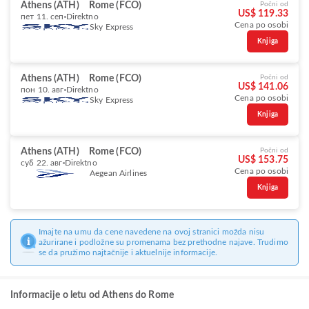
Athens (ATH)
Rome (FCO)
Počni od
US$ 119.33
пет 11. сеп
Direktno
Cena po osobi
Sky Express
Knjiga
Athens (ATH)
Rome (FCO)
Počni od
US$ 141.06
пон 10. авг
Direktno
Cena po osobi
Sky Express
Knjiga
Athens (ATH)
Rome (FCO)
Počni od
US$ 153.75
суб 22. авг
Direktno
Cena po osobi
Aegean Airlines
Knjiga
Imajte na umu da cene navedene na ovoj stranici možda nisu
ažurirane i podložne su promenama bez prethodne najave. Trudimo
se da pružimo najtačnije i aktuelnije informacije.
Informacije o letu od Athens do Rome