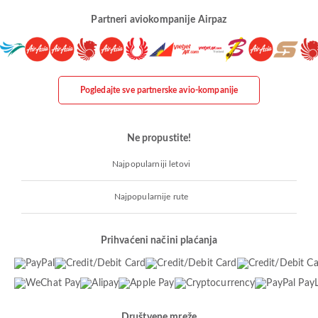
Partneri aviokompanije Airpaz
Pogledajte sve partnerske avio-kompanije
Ne propustite!
Najpopularniji letovi
Najpopularnije rute
Prihvaćeni načini plaćanja
Društvene mreže