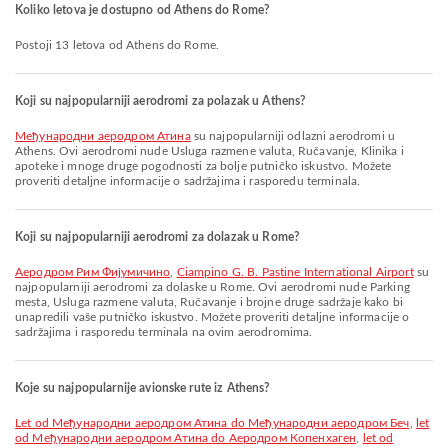
Koliko letova je dostupno od Athens do Rome?
Postoji 13 letova od Athens do Rome.
Koji su najpopularniji aerodromi za polazak u Athens?
Међународни аеродром Атина
su najpopularniji odlazni aerodromi u
Athens. Ovi aerodromi nude Usluga razmene valuta, Ručavanje, Klinika i
apoteke i mnoge druge pogodnosti za bolje putničko iskustvo. Možete
proveriti detaljne informacije o sadržajima i rasporedu terminala.
Koji su najpopularniji aerodromi za dolazak u Rome?
Аеродром Рим Фијумичино
,
Ciampino G. B. Pastine International Airport
su
najpopularniji aerodromi za dolaske u Rome. Ovi aerodromi nude Parking
mesta, Usluga razmene valuta, Ručavanje i brojne druge sadržaje kako bi
unapredili vaše putničko iskustvo. Možete proveriti detaljne informacije o
sadržajima i rasporedu terminala na ovim aerodromima.
Koje su najpopularnije avionske rute iz Athens?
let od Међународни аеродром Атина do Међународни аеродром Беч
,
let
od Међународни аеродром Атина do Аеродром Копенхаген
,
let od