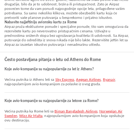
drugačije, bilo da je to udobnost, brzina ili pristupačnost. Zato je Airpaz
posvećen tome da vam ponudi najpogodnije opcije leta, prilagođene vašim
potrebama. Sa samo nekoliko klikova, možete obezbediti kartu koja će
pretvoriti vaše planove putovanja u besprekorno i prijatno iskustvo.
Nabavite najjeftiniju avionsku kartu za Rome
Airpaz pruža ekskluzivne ponude i specijalne ponude, što vam omogućava da
rezervišete kartu po neverovatno pristupačnim cenama. Uživajte u
prednostima sniženih stopa bez ugrožavanja kvaliteta ili udobnosti. Sa Airpaz,
putovanje do odredišta iz snova nikada nije bilo lakše. Rezervišite jeftin let sa
Airpaz za izuzetan iskustvo putovanja i nenadmašnu uštedu.
Često postavljana pitanja o letu od Athens do Rome
Koje avio-kompanije su najpopularnije za let iz Athens?
Većina putnika iz Athens leti sa
Sky Express
,
Aegean Airlines
,
Ryanair
,
najpopularnijom avio-kompanijom za polaske iz ovog grada.
Koje avio-kompanije su najpopularnije za letove za Rome?
Većina putnika ka Rome leti sa
Biman Bangladesh Airlines
,
Norwegian Air
Sweden
,
Wizz Air Malta
, najpopularnijom avio-kompanijom koja opslužuje
ovu destinaciju.