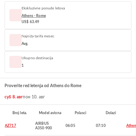
Ekskluzivne ponude letova
Athens - Rome
US$ 63.49
Najniža tarifa mesec
Avg.
Ukupno destinacija
1
Proverite red letenja od Athens do Rome
суб 8. авг
пон 10. авг
Broj leta.
Model aviona
Polasci
Dolazi
AIRBUS
AZ717
06:05
07:10
Athen
A350-900