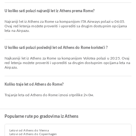
U koliko sati polazi najraniji let iz Athens prema Rome?
Najraniji let iz Athens za Rome sa kompanijom ITA Airways polazi u 06:05.
Ovaj red letenja možete proveriti i uporediti sa drugim dostupnim opcijama
leta na Airpazu.
U koliko sati polazi poslednji let od Athens do Rome koristeći ?
Najkasniji let iz Athens za Rome sa kompanijom Volotea polazi u 20:25. Ovaj
red letenja možete proveriti i uporediti sa drugim dostupnim opcijama leta na
Airpazu.
Koliko traje let od Athens do Rome?
Trajanje leta od Athens do Rome iznosi otprilike 2ч 0м.
Popularne rute po gradovima iz Athens
Letovi od Athens do Vienna
Letovi od Athens do Copenhagen