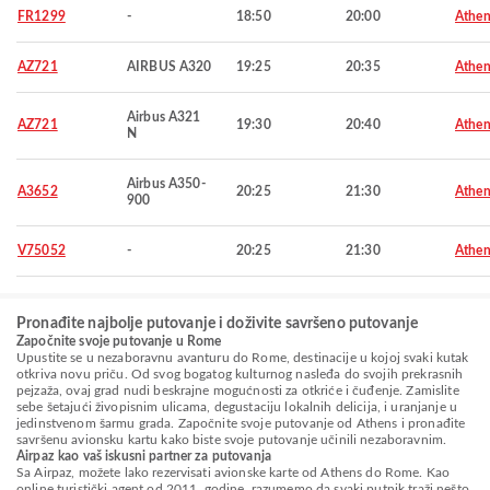
FR1299
-
18:50
20:00
Athen
AZ721
AIRBUS A320
19:25
20:35
Athen
Airbus A321
AZ721
19:30
20:40
Athen
N
Airbus A350-
A3652
20:25
21:30
Athen
900
V75052
-
20:25
21:30
Athen
Pronađite najbolje putovanje i doživite savršeno putovanje
Započnite svoje putovanje u Rome
Upustite se u nezaboravnu avanturu do Rome, destinacije u kojoj svaki kutak
otkriva novu priču. Od svog bogatog kulturnog nasleđa do svojih prekrasnih
pejzaža, ovaj grad nudi beskrajne mogućnosti za otkriće i čuđenje. Zamislite
sebe šetajući živopisnim ulicama, degustaciju lokalnih delicija, i uranjanje u
jedinstvenom šarmu grada. Započnite svoje putovanje od Athens i pronađite
savršenu avionsku kartu kako biste svoje putovanje učinili nezaboravnim.
Airpaz kao vaš iskusni partner za putovanja
Sa Airpaz, možete lako rezervisati avionske karte od Athens do Rome. Kao
online turistički agent od 2011. godine, razumemo da svaki putnik traži nešto