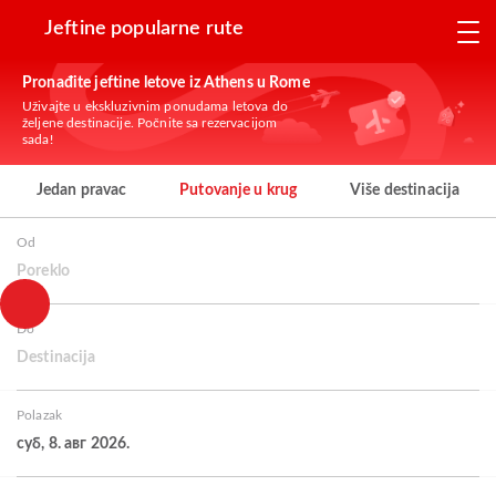
Jeftine popularne rute
Pronađite jeftine letove iz Athens u Rome
Uživajte u ekskluzivnim ponudama letova do
željene destinacije. Počnite sa rezervacijom
sada!
Jedan pravac
Putovanje u krug
Više destinacija
Od
Poreklo
Do
Destinacija
Polazak
суб, 8. авг 2026.