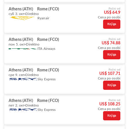
Athens (ATH)
Rome (FCO)
Počni od
US$ 64.9
суб 3. окт
Direktno
Cena po osobi
Ryanair
Knjiga
Athens (ATH)
Rome (FCO)
Počni od
US$ 74.88
пон 5. окт
Direktno
Cena po osobi
ITA Airways
Knjiga
Athens (ATH)
Rome (FCO)
Počni od
US$ 107.71
сре 9. сеп
Direktno
Cena po osobi
Sky Express
Knjiga
Athens (ATH)
Rome (FCO)
Počni od
US$ 108.25
пет 2. окт
Direktno
Cena po osobi
Sky Express
Knjiga