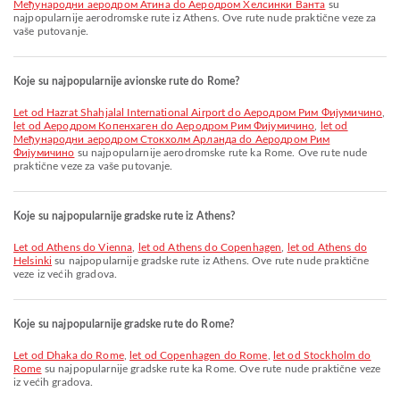
Међународни аеродром Атина do Аеродром Хелсинки Ванта
su
najpopularnije aerodromske rute iz Athens. Ove rute nude praktične veze za
vaše putovanje.
Koje su najpopularnije avionske rute do Rome?
let od Hazrat Shahjalal International Airport do Аеродром Рим Фијумичино
,
let od Аеродром Копенхаген do Аеродром Рим Фијумичино
,
let od
Међународни аеродром Стокхолм Арланда do Аеродром Рим
Фијумичино
su najpopularnije aerodromske rute ka Rome. Ove rute nude
praktične veze za vaše putovanje.
Koje su najpopularnije gradske rute iz Athens?
let od Athens do Vienna
,
let od Athens do Copenhagen
,
let od Athens do
Helsinki
su najpopularnije gradske rute iz Athens. Ove rute nude praktične
veze iz većih gradova.
Koje su najpopularnije gradske rute do Rome?
let od Dhaka do Rome
,
let od Copenhagen do Rome
,
let od Stockholm do
Rome
su najpopularnije gradske rute ka Rome. Ove rute nude praktične veze
iz većih gradova.